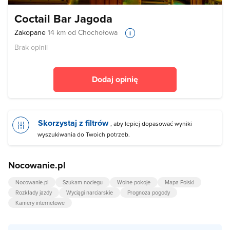
Coctail Bar Jagoda
Zakopane
14 km od Chochołowa
Brak opinii
Dodaj opinię
Skorzystaj z filtrów
, aby lepiej dopasować wyniki
wyszukiwania do Twoich potrzeb.
Nocowanie.pl
Nocowanie.pl
Szukam noclegu
Wolne pokoje
Mapa Polski
Rozkłady jazdy
Wyciągi narciarskie
Prognoza pogody
Kamery internetowe