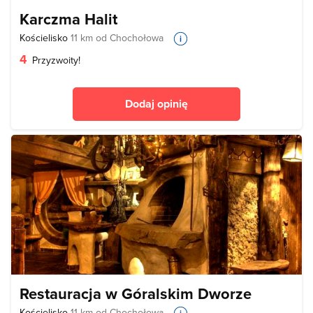
Karczma Halit
Kościelisko
11 km od Chochołowa
4
Przyzwoity!
Dodaj opinię
Restauracja w Góralskim Dworze
Kościelisko
11 km od Chochołowa