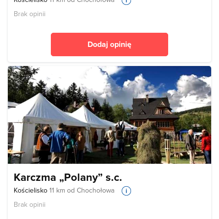
Brak opinii
Dodaj opinię
Karczma „Polany” s.c.
Kościelisko
11 km od Chochołowa
Brak opinii