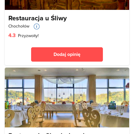
Restauracja u Śliwy
Chochołów
4.3
Przyzwoity!
Dodaj opinię