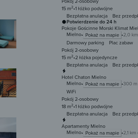
Pokój 2-osobowy
2
15 m
1 łóżko
podwójne
Bezpłatna anulacja
Bez przedp
Potwierdzenie do 24 h
Pokoje Gościnne Morski Klimat Mie
Mielno
2,0 km
Pokaż na mapie
Darmowy parking
Plac zabaw
Pokój 2-osobowy
2
15 m
2 łóżka
pojedyncze
Bezpłatna anulacja
Bez przedp
Natychmiastowa rezerwacja
Hotel Chaton Mielno
Mielno
300 m
Pokaż na mapie
WiFi
Pokój 2-osobowy
2
18 m
1 łóżko
podwójne
Bezpłatna anulacja
Bez przedp
Natychmiastowa rezerwacja
Apartamenty Mielno
Mielno
2,1 km
Pokaż na mapie