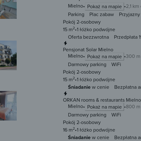
Mielno
2,1 km
Pokaż na mapie
Parking
Plac zabaw
Przyjazny
Pokój 2-osobowy
2
15 m
1 łóżko
podwójne
Oferta bezzwrotna
Przedpłata 1
Natychmiastowa rezerwacja
Pensjonat Solar Mielno
Mielno
300 m
Pokaż na mapie
Darmowy parking
WiFi
Pokój 2-osobowy
2
15 m
1 łóżko
podwójne
Śniadanie
w cenie
Bezpłatna a
Natychmiastowa rezerwacja
ORKAN rooms & restaurants Mielno
Mielno
800 m
Pokaż na mapie
Darmowy parking
WiFi
Pokój 2-osobowy
2
16 m
1 łóżko
podwójne
Śniadanie
w cenie
Bezpłatna a