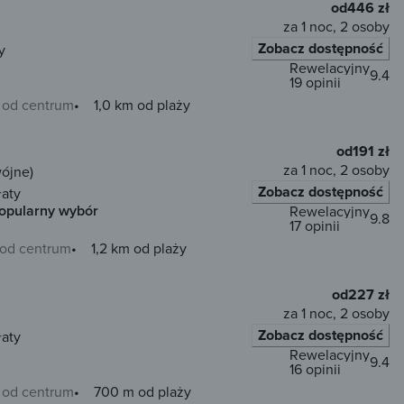
od
446 zł
za 1 noc, 2 osoby
Zobacz dostępność
y
Rewelacyjny
9.4
19 opinii
 od centrum
1,0 km od plaży
od
191 zł
za 1 noc, 2 osoby
wójne)
Zobacz dostępność
łaty
opularny wybór
Rewelacyjny
9.8
17 opinii
 od centrum
1,2 km od plaży
od
227 zł
za 1 noc, 2 osoby
Zobacz dostępność
łaty
Rewelacyjny
9.4
16 opinii
 od centrum
700 m od plaży