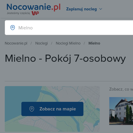
Zaplanuj nocleg
Nocowanie.pl
Noclegi
Noclegi Mielno
Mielno
Mielno - Pokój 7-osobowy
Zobacz, co 
Zobacz na mapie