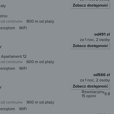
Zobacz dostępność
łaty
elno
 od centrum
800 m od plaży
ierzętom
WiFi
od
491 zł
za 1 noc, 2 osoby
Zobacz dostępność
y
 Apartament 12
 od centrum
600 m od plaży
ierzętom
WiFi
od
566 zł
za 1 noc, 2 osoby
Zobacz dostępność
y
Rewelacyjny
9.8
15 opinii
 od centrum
900 m od plaży
ierzętom
WiFi