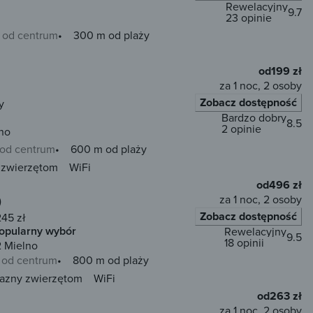
Rewelacyjny
9.7
23 opinie
 od centrum
300 m od plaży
od
199 zł
za 1 noc, 2 osoby
Zobacz dostępność
y
Bardzo dobry
8.5
2 opinie
no
 od centrum
600 m od plaży
 zwierzętom
WiFi
od
496 zł
za 1 noc, 2 osoby
)
Zobacz dostępność
245 zł
opularny wybór
Rewelacyjny
9.5
18 opinii
2 Mielno
 od centrum
800 m od plaży
jazny zwierzętom
WiFi
od
263 zł
za 1 noc, 2 osoby