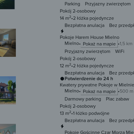
Parking
Przyjazny zwierzętom
Pokój 2-osobowy
2
14 m
2 łóżka
pojedyncze
Bezpłatna anulacja
Bez przedp
Natychmiastowa rezerwacja
Pokoje Harem House Mielno
Mielno
1,5 km
Pokaż na mapie
Przyjazny zwierzętom
WiFi
Pokój 2-osobowy
2
12 m
2 łóżka
pojedyncze
Bezpłatna anulacja
Bez przedp
Potwierdzenie do 24 h
Kwatery prywatne Pokoje w Mielni
Mielno
500 m
Pokaż na mapie
Darmowy parking
Plac zabaw
Pokój 2-osobowy
2
13 m
1 łóżko
podwójne
Bezpłatna anulacja
Bez przedp
Natychmiastowa rezerwacja
Pokoje Gościnne Czar Morza Mie