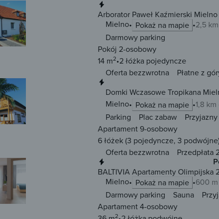
Natychmiastowa rezerwacja
Arborator Paweł Kaźmierski Mielno
Mielno
2,5 km
Pokaż na mapie
Darmowy parking
Pokój 2-osobowy
2
14 m
2 łóżka
pojedyncze
Oferta bezzwrotna
Płatne z gór
Natychmiastowa rezerwacja
Domki Wczasowe Tropikana Miel
Mielno
1,8 km
Pokaż na mapie
Parking
Plac zabaw
Przyjazny
Apartament 9-osobowy
6 łóżek
(3 pojedyncze, 3 podwójne
Oferta bezzwrotna
Przedpłata 
Natychmiastowa rezerwacja
P
BALTIVIA Apartamenty Olimpijska 
Mielno
600 m
Pokaż na mapie
Darmowy parking
Sauna
Przy
Apartament 4-osobowy
2
36 m
2 łóżka
podwójne