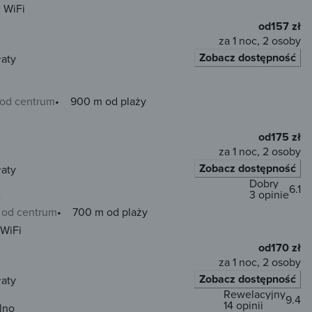
WiFi
od
157 zł
za 1 noc, 2 osoby
Zobacz dostępność
łaty
 od centrum
900 m od plaży
od
175 zł
za 1 noc, 2 osoby
Zobacz dostępność
łaty
Dobry
6.1
3 opinie
e
 od centrum
700 m od plaży
WiFi
od
170 zł
za 1 noc, 2 osoby
Zobacz dostępność
łaty
Rewelacyjny
9.4
14 opinii
lno