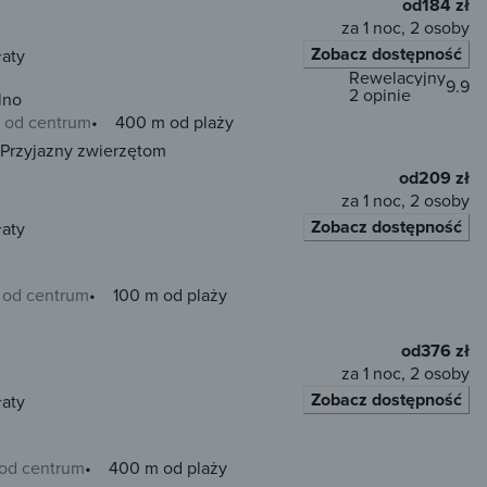
od
184 zł
za 1 noc, 2 osoby
Zobacz dostępność
łaty
Rewelacyjny
9.9
2 opinie
lno
 od centrum
400 m od plaży
Przyjazny zwierzętom
od
209 zł
za 1 noc, 2 osoby
Zobacz dostępność
łaty
 od centrum
100 m od plaży
od
376 zł
za 1 noc, 2 osoby
Zobacz dostępność
łaty
 od centrum
400 m od plaży