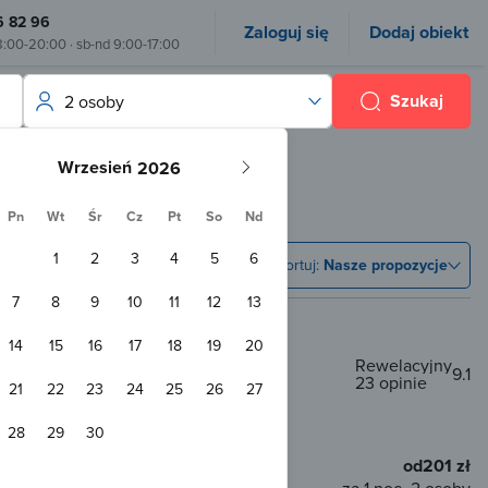
6 82 96
Zaloguj się
Dodaj obiekt
8:00-20:00 · sb-nd 9:00-17:00
Szukaj
2 osoby
Wrzesień
Pn
Wt
Śr
Cz
Pt
So
Nd
1
2
3
4
5
6
Sortuj:
Nasze propozycje
7
8
9
10
11
12
13
14
15
16
17
18
19
20
Rewelacyjny
9.1
23 opinie
elno
21
22
23
24
25
26
27
 od centrum
1,1 km od plaży
28
29
30
od
201 zł