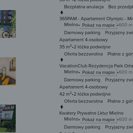
Bezpłatna anulacja
Bez przedp
Natychmiastowa rezerwacja
365PAM - Apartament Olympic - Mi
Mielno
600 m
Pokaż na mapie
Darmowy parking
Przyjazny zw
Apartament 4-osobowy
2
35 m
2 łóżka
podwójne
Oferta bezzwrotna
Płatne z gór
Natychmiastowa rezerwacja
VacationClub Rezydencja Park Orła
Mielno
600 m
Pokaż na mapie
Darmowy parking
Przyjazny zw
Apartament 4-osobowy
2
42 m
2 łóżka
podwójne
Oferta bezzwrotna
Płatne z gór
Natychmiastowa rezerwacja
Kwatery Prywatne Lktur Mielno
Mielno
600 m
Pokaż na mapie
Darmowy parking
Przyjazny zw