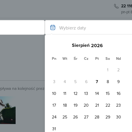
22 11
pn-pt 
Wybierz daty
Sierpień
Pn
Wt
Śr
Cz
Pt
So
Nd
1
2
3
4
5
6
7
8
9
wpływa na kolejność prezentowanych obiektów.
Sprawdź.
10
11
12
13
14
15
16
Natychmiastowa rezerwacja
Wynajem Pokoi Piotr Kaźmierski Mi
17
18
19
20
21
22
23
Mielno
800 m
Pokaż na mapie
24
25
26
27
28
29
30
Darmowy parking
WiFi
Pokój 2-osobowy
31
2