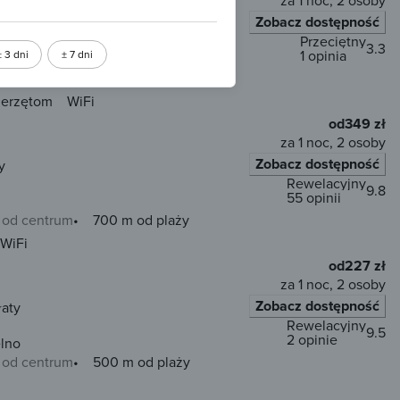
za 1 noc, 2 osoby
Zobacz dostępność
y
Przeciętny
3.3
1 opinia
± 3 dni
± 7 dni
 od centrum
500 m od plaży
ierzętom
WiFi
od
349 zł
za 1 noc, 2 osoby
Zobacz dostępność
y
Rewelacyjny
9.8
55 opinii
 od centrum
700 m od plaży
WiFi
od
227 zł
za 1 noc, 2 osoby
Zobacz dostępność
łaty
Rewelacyjny
9.5
2 opinie
lno
 od centrum
500 m od plaży