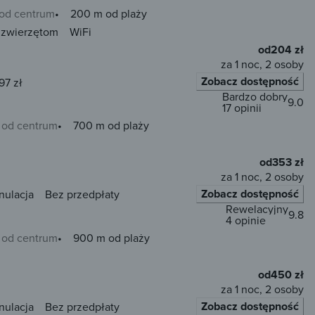
 od centrum
200 m od plaży
 zwierzętom
WiFi
od
204 zł
za 1 noc, 2 osoby
Zobacz dostępność
97 zł
Bardzo dobry
9.0
17 opinii
 od centrum
700 m od plaży
od
353 zł
za 1 noc, 2 osoby
Zobacz dostępność
nulacja
Bez przedpłaty
Rewelacyjny
9.8
4 opinie
 od centrum
900 m od plaży
od
450 zł
za 1 noc, 2 osoby
Zobacz dostępność
nulacja
Bez przedpłaty