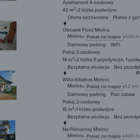
Apartament 4-osobowy
2
42 m
2 łóżka
podwójne
Oferta bezzwrotna
Płatne z gór
Natychmiastowa rezerwacja
Ośrodek Fiord Mielno
Mielno
600 m
Pokaż na mapie
Darmowy parking
WiFi
Pokój 3-osobowy
2
14 m
2 łóżka
(1 pojedyncze, 1 pod
Bezpłatna anulacja
Bez przedp
Natychmiastowa rezerwacja
P
Willa Albatros Mielno
Mielno
1,2 km
Pokaż na mapie
Darmowy parking
Plac zabaw
Pokój 2-osobowy
2
15 m
1 łóżko
podwójne
Bezpłatna anulacja
Bez przedp
Natychmiastowa rezerwacja
Na Północnej Mielno
Mielno
400 m
Pokaż na mapie