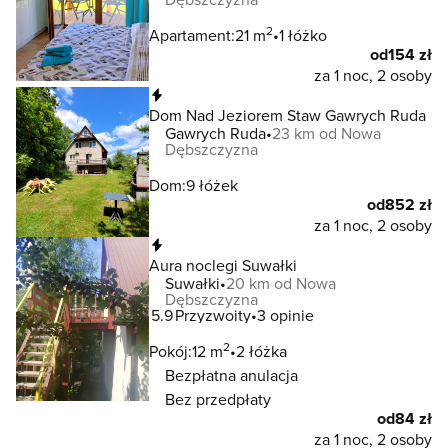
2
Apartament:
21 m
1 łóżko
od
154 zł
za 1 noc, 2 osoby
Natychmiastowa rezerwacja
Dom Nad Jeziorem Staw Gawrych Ruda
Gawrych Ruda
23 km od Nowa
Dębszczyzna
Dom:
9 łóżek
od
852 zł
za 1 noc, 2 osoby
Natychmiastowa rezerwacja
Aura noclegi Suwałki
Suwałki
20 km od Nowa
Dębszczyzna
5.9
Przyzwoity
3 opinie
2
Pokój:
12 m
2 łóżka
Bezpłatna anulacja
Bez przedpłaty
od
84 zł
za 1 noc, 2 osoby