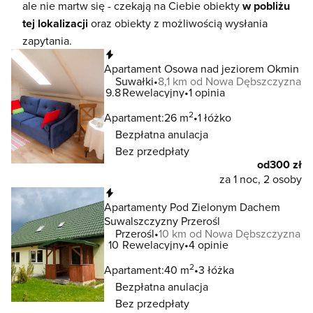
ale nie martw się - czekają na Ciebie obiekty
w pobliżu
tej lokalizacji
oraz obiekty z możliwością wysłania
zapytania.
Natychmiastowa rezerwacja
Apartament Osowa nad jeziorem Okmin
Suwałki
8,1 km od Nowa Dębszczyzna
9.8
Rewelacyjny
1 opinia
2
Apartament:
26 m
1 łóżko
Bezpłatna anulacja
Bez przedpłaty
od
300 zł
za 1 noc, 2 osoby
Natychmiastowa rezerwacja
Apartamenty Pod Zielonym Dachem
Suwalszczyzny Przerośl
Przerośl
10 km od Nowa Dębszczyzna
10
Rewelacyjny
4 opinie
2
Apartament:
40 m
3 łóżka
Bezpłatna anulacja
Bez przedpłaty