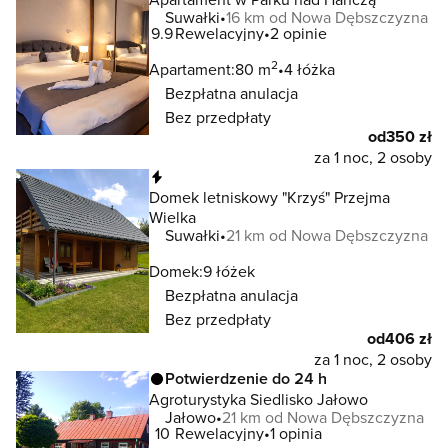
Suwałki
16 km od Nowa Dębszczyzna
9.9
Rewelacyjny
2 opinie
2
Apartament:
80 m
4 łóżka
Bezpłatna anulacja
Bez przedpłaty
od
350 zł
za 1 noc, 2 osoby
Natychmiastowa rezerwacja
Domek letniskowy "Krzyś" Przejma
Wielka
Suwałki
21 km od Nowa Dębszczyzna
Domek:
9 łóżek
Bezpłatna anulacja
Bez przedpłaty
od
406 zł
za 1 noc, 2 osoby
Potwierdzenie do 24 h
Agroturystyka Siedlisko Jałowo
Jałowo
21 km od Nowa Dębszczyzna
10
Rewelacyjny
1 opinia