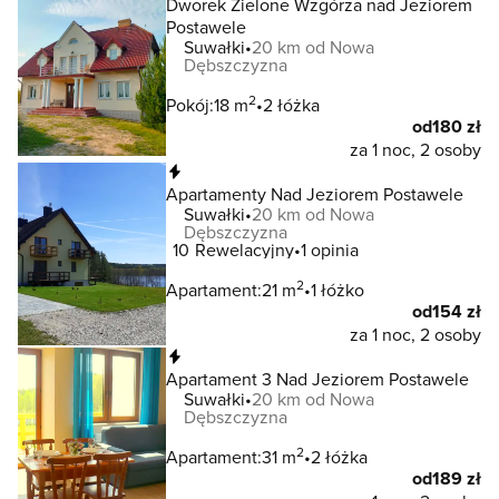
Dworek Zielone Wzgórza nad Jeziorem
Postawele
Suwałki
20 km od Nowa
Dębszczyzna
2
Pokój:
18 m
2 łóżka
od
180 zł
za 1 noc, 2 osoby
Natychmiastowa rezerwacja
Apartamenty Nad Jeziorem Postawele
Suwałki
20 km od Nowa
Dębszczyzna
10
Rewelacyjny
1 opinia
2
Apartament:
21 m
1 łóżko
od
154 zł
za 1 noc, 2 osoby
Natychmiastowa rezerwacja
Apartament 3 Nad Jeziorem Postawele
Suwałki
20 km od Nowa
Dębszczyzna
2
Apartament:
31 m
2 łóżka
od
189 zł