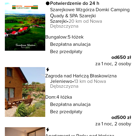
Potwierdzenie do 24 h
Szarejkowe Wzgórza Domki Camping
Quady & SPA Szarejki
Szarejki
20 km od Nowa
Dębszczyzna
Bungalow:
5 łóżek
Bezpłatna anulacja
Bez przedpłaty
od
650 zł
za 1 noc, 2 osoby
Natychmiastowa rezerwacja
Zagroda nad Hańczą Błaskowizna
Jeleniewo
13 km od Nowa
Dębszczyzna
Dom:
4 łóżka
Bezpłatna anulacja
Bez przedpłaty
od
500 zł
za 1 noc, 2 osoby
Natychmiastowa rezerwacja
Apartament w Parku nad Hańczą