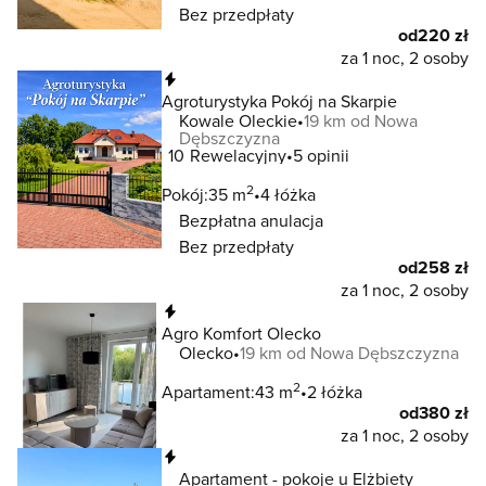
Bez przedpłaty
od
220 zł
za 1 noc, 2 osoby
Natychmiastowa rezerwacja
Agroturystyka Pokój na Skarpie
Kowale Oleckie
19 km od Nowa
Dębszczyzna
10
Rewelacyjny
5 opinii
2
Pokój:
35 m
4 łóżka
Bezpłatna anulacja
Bez przedpłaty
od
258 zł
za 1 noc, 2 osoby
Natychmiastowa rezerwacja
Agro Komfort Olecko
Olecko
19 km od Nowa Dębszczyzna
2
Apartament:
43 m
2 łóżka
od
380 zł
za 1 noc, 2 osoby
Natychmiastowa rezerwacja
Apartament - pokoje u Elżbiety