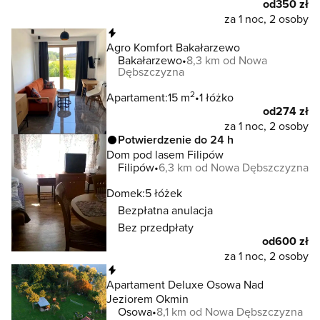
od
350 zł
za 1 noc, 2 osoby
Natychmiastowa rezerwacja
Agro Komfort Bakałarzewo
Bakałarzewo
8,3 km od Nowa
Dębszczyzna
2
Apartament:
15 m
1 łóżko
od
274 zł
za 1 noc, 2 osoby
Potwierdzenie do 24 h
Dom pod lasem Filipów
Filipów
6,3 km od Nowa Dębszczyzna
Domek:
5 łóżek
Bezpłatna anulacja
Bez przedpłaty
od
600 zł
za 1 noc, 2 osoby
Natychmiastowa rezerwacja
Apartament Deluxe Osowa Nad
Jeziorem Okmin
Osowa
8,1 km od Nowa Dębszczyzna