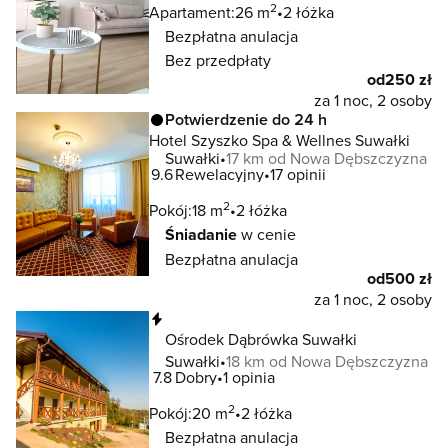
2
Apartament:
26 m
2 łóżka
Bezpłatna anulacja
Bez przedpłaty
od
250 zł
za 1 noc, 2 osoby
Potwierdzenie do 24 h
Hotel Szyszko Spa & Wellnes Suwałki
Suwałki
17 km od Nowa Dębszczyzna
9.6
Rewelacyjny
17 opinii
2
Pokój:
18 m
2 łóżka
Śniadanie
w cenie
Bezpłatna anulacja
od
500 zł
za 1 noc, 2 osoby
Natychmiastowa rezerwacja
Ośrodek Dąbrówka Suwałki
Suwałki
18 km od Nowa Dębszczyzna
7.8
Dobry
1 opinia
2
Pokój:
20 m
2 łóżka
Bezpłatna anulacja