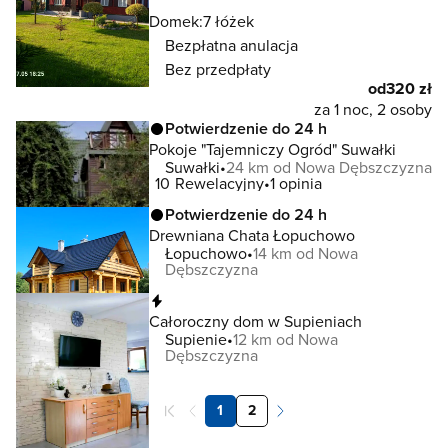
Domek:
7 łóżek
Bezpłatna anulacja
Bez przedpłaty
od
320 zł
za 1 noc, 2 osoby
Potwierdzenie do 24 h
Pokoje "Tajemniczy Ogród" Suwałki
Suwałki
24 km od Nowa Dębszczyzna
10
Rewelacyjny
1 opinia
Potwierdzenie do 24 h
Drewniana Chata Łopuchowo
Łopuchowo
14 km od Nowa
Dębszczyzna
Natychmiastowa rezerwacja
Całoroczny dom w Supieniach
Supienie
12 km od Nowa
Dębszczyzna
1
2