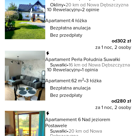
Okliny
20 km od Nowa Dębszczyzna
10
Rewelacyjny
2 opinie
Apartament:
4 łóżka
Bezpłatna anulacja
Bez przedpłaty
od
302 zł
za 1 noc, 2 osoby
Natychmiastowa rezerwacja
Apartament Perła Południa Suwałki
Suwałki
16 km od Nowa Dębszczyzna
10
Rewelacyjny
1 opinia
2
Apartament:
62 m
3 łóżka
Bezpłatna anulacja
Bez przedpłaty
od
280 zł
za 1 noc, 2 osoby
Natychmiastowa rezerwacja
Apartamement 6 Nad jeziorem
Postawele
Suwałki
20 km od Nowa
Dębszczyzna