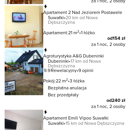
za 1 noc, 2 osoby
Natychmiastowa rezerwacja
Apartament 2 Nad Jeziorem Postawele
Suwałki
20 km od Nowa
Dębszczyzna
2
Apartament:
21 m
1 łóżko
od
154 zł
za 1 noc, 2 osoby
Natychmiastowa rezerwacja
Agroturystyka A&G Dubeninki
Dubeninki
17 km od Nowa
Dębszczyzna
9.9
Rewelacyjny
9 opinii
2
Pokój:
22 m
3 łóżka
Bezpłatna anulacja
Bez przedpłaty
od
240 zł
za 1 noc, 2 osoby
Natychmiastowa rezerwacja
Apartament Emili Vipoo Suwałki
Suwałki
15 km od Nowa Dębszczyzna