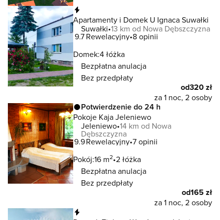
Natychmiastowa rezerwacja
Apartamenty i Domek U Ignaca Suwałki
Suwałki
13 km od Nowa Dębszczyzna
9.7
Rewelacyjny
8 opinii
Domek:
4 łóżka
Bezpłatna anulacja
Bez przedpłaty
od
320 zł
za 1 noc, 2 osoby
Potwierdzenie do 24 h
Pokoje Kaja Jeleniewo
Jeleniewo
14 km od Nowa
Dębszczyzna
9.9
Rewelacyjny
7 opinii
2
Pokój:
16 m
2 łóżka
Bezpłatna anulacja
Bez przedpłaty
od
165 zł
za 1 noc, 2 osoby
Natychmiastowa rezerwacja