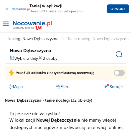
Taniej w aplikacji
×
OTWÓRZ
Nawet 20% zniżki po zalogowaniu
Noclegi Nowa Dębszczyzna
Tanie noclegi Nowa Dębszczyzna
Nowa Dębszczyzna
Wybierz daty
2 osoby
Pokaż
25 obiektów
z natychmiastową rezerwacją
Mapa
Filtruj
Sortuj
Nowa Dębszczyzna - tanie noclegi
(
32 obiekty
)
To jeszcze nie wszystko!
W lokalizacji
Nowej Dębszczyźnie
nie mamy więcej
dostępnych noclegów z możliwością rezerwacji online,