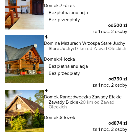
Domek:
7 łóżek
Bezpłatna anulacja
Bez przedpłaty
od
500 zł
za 1 noc, 2 osoby
Natychmiastowa rezerwacja
Dom na Mazurach Wrzospa Stare Juchy
Stare Juchy
17 km od Zawad Oleckich
Domek:
4 łóżka
Bezpłatna anulacja
Bez przedpłaty
od
750 zł
za 1 noc, 2 osoby
Natychmiastowa rezerwacja
Domek Ranczóweczka Zawady Ełckie
Zawady Ełckie
20 km od Zawad
Oleckich
Domek:
8 łóżek
od
874 zł
za 1 noc, 2 osoby