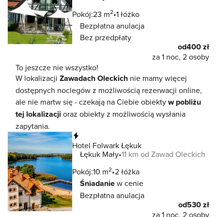
2
Pokój:
23 m
1 łóżko
Bezpłatna anulacja
Bez przedpłaty
od
400 zł
za 1 noc, 2 osoby
To jeszcze nie wszystko!
W lokalizacji
Zawadach Oleckich
nie mamy więcej
dostępnych noclegów z możliwością rezerwacji online,
ale nie martw się - czekają na Ciebie obiekty
w pobliżu
tej lokalizacji
oraz obiekty z możliwością wysłania
zapytania.
Natychmiastowa rezerwacja
Hotel Folwark Łękuk
Łękuk Mały
11 km od Zawad Oleckich
2
Pokój:
10 m
2 łóżka
Śniadanie
w cenie
Bezpłatna anulacja
od
530 zł
za 1 noc, 2 osoby