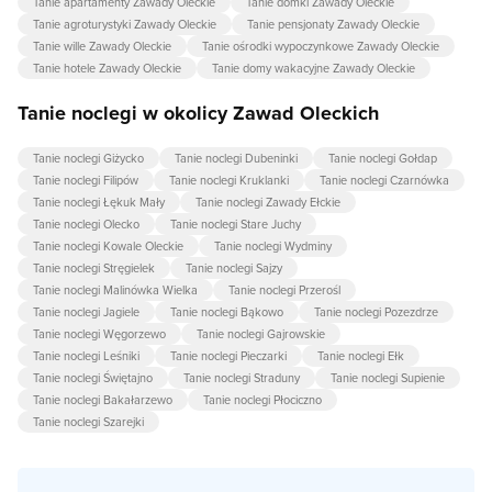
Tanie apartamenty Zawady Oleckie
Tanie domki Zawady Oleckie
Tanie agroturystyki Zawady Oleckie
Tanie pensjonaty Zawady Oleckie
Tanie wille Zawady Oleckie
Tanie ośrodki wypoczynkowe Zawady Oleckie
Tanie hotele Zawady Oleckie
Tanie domy wakacyjne Zawady Oleckie
Tanie noclegi w okolicy Zawad Oleckich
Tanie noclegi Giżycko
Tanie noclegi Dubeninki
Tanie noclegi Gołdap
Tanie noclegi Filipów
Tanie noclegi Kruklanki
Tanie noclegi Czarnówka
Tanie noclegi Łękuk Mały
Tanie noclegi Zawady Ełckie
Tanie noclegi Olecko
Tanie noclegi Stare Juchy
Tanie noclegi Kowale Oleckie
Tanie noclegi Wydminy
Tanie noclegi Stręgielek
Tanie noclegi Sajzy
Tanie noclegi Malinówka Wielka
Tanie noclegi Przerośl
Tanie noclegi Jagiele
Tanie noclegi Bąkowo
Tanie noclegi Pozezdrze
Tanie noclegi Węgorzewo
Tanie noclegi Gajrowskie
Tanie noclegi Leśniki
Tanie noclegi Pieczarki
Tanie noclegi Ełk
Tanie noclegi Świętajno
Tanie noclegi Straduny
Tanie noclegi Supienie
Tanie noclegi Bakałarzewo
Tanie noclegi Płociczno
Tanie noclegi Szarejki