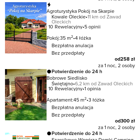
Natychmiastowa rezerwacja
Agroturystyka Pokój na Skarpie
Kowale Oleckie
11 km od Zawad
Oleckich
10
Rewelacyjny
5 opinii
2
Pokój:
35 m
4 łóżka
Bezpłatna anulacja
Bez przedpłaty
od
258 zł
za 1 noc, 2 osoby
Potwierdzenie do 24 h
Bobrowe Siedlisko
Świętajno
6,2 km od Zawad Oleckich
10
Rewelacyjny
1 opinia
2
Apartament:
45 m
3 łóżka
Bezpłatna anulacja
Bez przedpłaty
od
300 zł
za 1 noc, 2 osoby
Potwierdzenie do 24 h
Szarejkowe Wzgórza Domki Camping