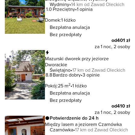
Wydminy
14 km od Zawad Oleckich
1.0
Przeciętny
1 opinia
Domek:
1 łóżko
Bezpłatna anulacja
Bez przedpłaty
od
401 zł
za 1 noc, 2 osoby
Natychmiastowa rezerwacja
Mazurski dworek przy jeziorze
Dworackie
Świętajno
17 km od Zawad Oleckich
8.8
Bardzo dobry
3 opinie
2
Pokój:
25 m
1 łóżko
Bezpłatna anulacja
Bez przedpłaty
od
410 zł
za 1 noc, 2 osoby
Potwierdzenie do 24 h
Między lasem a jeziorem Czarnówka
Czarnówka
17 km od Zawad Oleckich