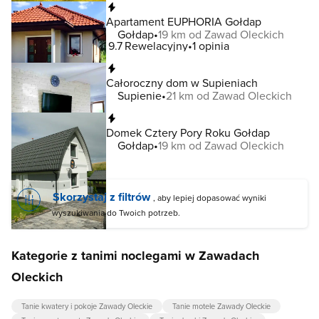
Natychmiastowa rezerwacja
Apartament EUPHORIA Gołdap
Gołdap
19 km od Zawad Oleckich
9.7
Rewelacyjny
1 opinia
Natychmiastowa rezerwacja
Całoroczny dom w Supieniach
Supienie
21 km od Zawad Oleckich
Natychmiastowa rezerwacja
Domek Cztery Pory Roku Gołdap
Gołdap
19 km od Zawad Oleckich
Skorzystaj z filtrów
, aby lepiej dopasować wyniki
wyszukiwania do Twoich potrzeb.
Kategorie z tanimi noclegami w Zawadach
Oleckich
Tanie kwatery i pokoje Zawady Oleckie
Tanie motele Zawady Oleckie