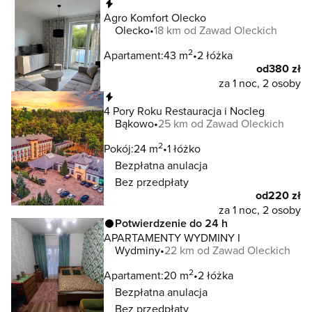
Natychmiastowa rezerwacja
Agro Komfort Olecko
Olecko
18 km od Zawad Oleckich
2
Apartament:
43 m
2 łóżka
od
380 zł
za 1 noc, 2 osoby
Natychmiastowa rezerwacja
4 Pory Roku Restauracja i Nocleg
Bąkowo
25 km od Zawad Oleckich
2
Pokój:
24 m
1 łóżko
Bezpłatna anulacja
Bez przedpłaty
od
220 zł
za 1 noc, 2 osoby
Potwierdzenie do 24 h
APARTAMENTY WYDMINY I
Wydminy
22 km od Zawad Oleckich
2
Apartament:
20 m
2 łóżka
Bezpłatna anulacja
Bez przedpłaty