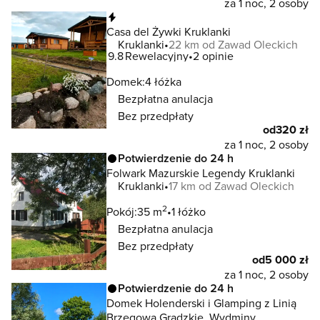
za 1 noc, 2 osoby
Natychmiastowa rezerwacja
Casa del Żywki Kruklanki
Kruklanki
22 km od Zawad Oleckich
9.8
Rewelacyjny
2 opinie
Domek:
4 łóżka
Bezpłatna anulacja
Bez przedpłaty
od
320 zł
za 1 noc, 2 osoby
Potwierdzenie do 24 h
Folwark Mazurskie Legendy Kruklanki
Kruklanki
17 km od Zawad Oleckich
2
Pokój:
35 m
1 łóżko
Bezpłatna anulacja
Bez przedpłaty
od
5 000 zł
za 1 noc, 2 osoby
Potwierdzenie do 24 h
Domek Holenderski i Glamping z Linią
Brzegową Grądzkie, Wydminy