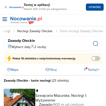
Taniej w aplikacji
×
OTWÓRZ
Nawet 20% zniżki po zalogowaniu
Noclegi
Noclegi Zawady Oleckie
Tanie noclegi Zawady Oleckie
Zawady Oleckie
Wybierz daty
2 osoby
Pokaż
16 obiektów
z natychmiastową rezerwacją
Mapa
Filtruj
Sortuj
Zawady Oleckie - tanie noclegi
(
23 obiekty
)
Natychmiastowa rezerwacja
Szwajcaria Mazurska. Noclegi ||
Wyżywienie
Zawady
900 m od centrum