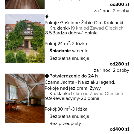
od
300 zł
za 1 noc, 2 osoby
Natychmiastowa rezerwacja
Pokoje Gościnne Żabie Oko Kruklanki
Kruklanki
19 km od Zawad Oleckich
8.5
Bardzo dobry
1 opinia
2
Pokój:
24 m
2 łóżka
Śniadanie
w cenie
Bezpłatna anulacja
od
280 zł
za 1 noc, 2 osoby
Potwierdzenie do 24 h
Czarna Jachta - Na szlaku legend.
Pokoje nad jeziorem. Żywy
Kruklanki
17 km od Zawad Oleckich
9.9
Rewelacyjny
20 opinii
2
Pokój:
30 m
3 łóżka
Bezpłatna anulacja
Bez przedpłaty
od
400 zł