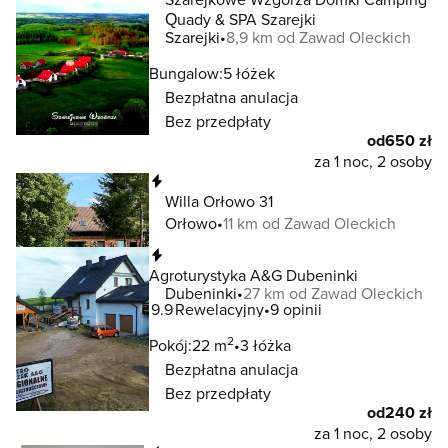
Quady & SPA Szarejki
Szarejki
8,9 km od Zawad Oleckich
Bungalow:
5 łóżek
Bezpłatna anulacja
Bez przedpłaty
od
650 zł
za 1 noc, 2 osoby
Natychmiastowa rezerwacja
Willa Orłowo 31
Orłowo
11 km od Zawad Oleckich
Natychmiastowa rezerwacja
Agroturystyka A&G Dubeninki
Dubeninki
27 km od Zawad Oleckich
9.9
Rewelacyjny
9 opinii
2
Pokój:
22 m
3 łóżka
Bezpłatna anulacja
Bez przedpłaty
od
240 zł
za 1 noc, 2 osoby