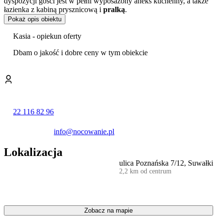
dyspozycji gości jest w pełni wyposażony aneks kuchenny, a także
łazienka z kabiną prysznicową i
pralką
.
Pokaż opis obiektu
Goście w swoich opiniach wysoko oceniają standard obsługi oraz
stosunek ceny do jakości.
Kasia - opiekun oferty
Do apartamentu przynależy zewnętrzne miejsce postojowe. Istnieje
Dbam o jakość i dobre ceny w tym obiekcie
również możliwość wynajęcia miejsca w
garażu podziemnym
za
dodatkową opłatą w wysokości 25 zł za dobę. Na życzenie
dostępne są dodatkowe komplety pościeli i ręczników w cenie 50 zł.
Wcześniejszy przyjazd lub późniejszy wyjazd, w zależności od
dostępności, wiąże się z opłatą 20 zł za godzinę. Na terenie obiektu
zapewniono bezpłatny dostęp do internetu Wi-Fi.
22 116 82 96
Obiekt zlokalizowany jest w pobliżu suwalskiej strefy
ekonomicznej. W odległości 5 minut spacerem znajdują się plaża
info@nocowanie.pl
miejska nad Zalewem Arkadia, Ośrodek Sportu i Rekreacji oraz
stadion piłkarski. W najbliższym otoczeniu działają sklepy
Lokalizacja
spożywcze. Dogodne położenie ułatwia również dostęp do atrakcji
ulica Poznańska 7/12, Suwałki
regionu, takich jak
Wigierski Park Narodowy
czy Suwalski
2,2 km od centrum
Ośrodek Kultury.
Zobacz na mapie