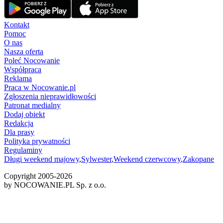
Kontakt
Pomoc
O nas
Nasza oferta
Poleć Nocowanie
Współpraca
Reklama
Praca w Nocowanie.pl
Zgłoszenia nieprawidłowości
Patronat medialny
Dodaj obiekt
Redakcja
Dla prasy
Polityka prywatności
Regulaminy
Długi weekend majowy
,
Sylwester
,
Weekend czerwcowy
,
Zakopane
Copyright 2005-
2026
by NOCOWANIE.PL Sp. z o.o.