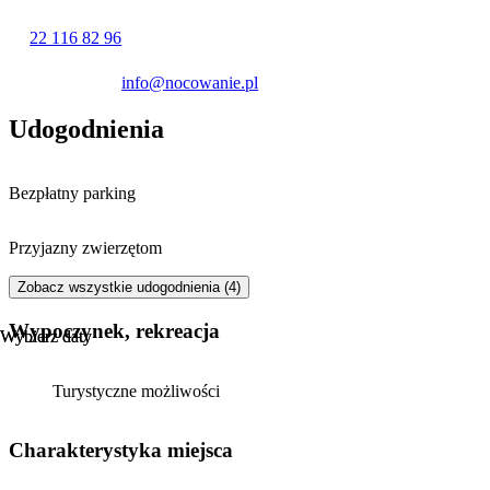
Dzięki swojemu położeniu i dostępnym udogodnieniom, apartament
22 116 82 96
stanowi odpowiednią propozycję zarówno dla osób podróżujących
w celach turystycznych, jak i rodzin.
info@nocowanie.pl
Udogodnienia
Bezpłatny parking
Przyjazny zwierzętom
Zobacz wszystkie udogodnienia (4)
Wypoczynek, rekreacja
Wybierz daty
Wybierz daty
Turystyczne możliwości
Charakterystyka miejsca