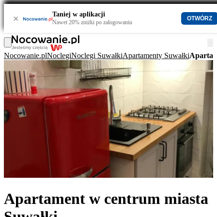
Taniej w aplikacji
×
OTWÓRZ
Nawet 20% zniżki po zalogowaniu
Nocowanie.pl
Noclegi
Noclegi Suwałki
Apartamenty Suwałki
Apartam
Apartament w centrum miasta
Suwałki