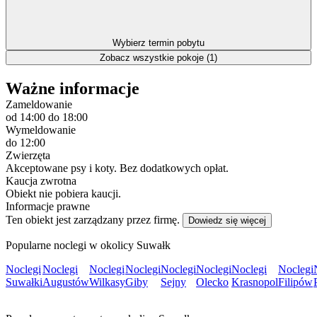
Wybierz termin pobytu
Zobacz wszystkie pokoje (1)
Ważne informacje
Zameldowanie
od 14:00
do 18:00
Wymeldowanie
do 12:00
Zwierzęta
Akceptowane psy i koty. Bez dodatkowych opłat.
Kaucja zwrotna
Obiekt nie pobiera kaucji.
Informacje prawne
Ten obiekt jest zarządzany przez firmę.
Dowiedz się więcej
Popularne noclegi w okolicy Suwałk
Noclegi
Noclegi
Noclegi
Noclegi
Noclegi
Noclegi
Noclegi
Noclegi
Suwałki
Augustów
Wilkasy
Giby
Sejny
Olecko
Krasnopol
Filipów