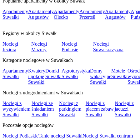
Popularne apartamenty w okolicy Suwałk
Apartamenty
Apartamenty
Apartamenty
Apartamenty
Apartamenty
Apar
Suwałki
Augustów
Olecko
Przerośl
Augustów
Puń
Regiony w okolicy Suwałk
Noclegi
Noclegi
Noclegi
Noclegi
Jeziora
Mazury
Podlasie
Suwalszczyzna
Kategorie noclegowe w Suwałkach
Apartamenty
Kwatery
Domki
Agroturystyka
Domy
Motele
Ośrod
Suwałki
i pokoje
Suwałki
Suwałki
wakacyjne
Suwałki
wypo
Suwałki
Suwałki
Suwał
Noclegi z udogodnieniami w Suwałkach
Noclegi z
Noclegi ze
Noclegi z
Noclegi z
Noclegi z
wyżywieniem
śniadaniem
parkingiem
placem zabaw
jacuzzi
Suwałki
Suwałki
Suwałki
Suwałki
Suwałki
Pozostałe opcje noclegów
Noclegi Podlaskie
Tanie noclegi Suwałki
Noclegi Suwałki centrum