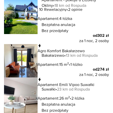
Okliny
18 km od Rospuda
10
Rewelacyjny
2 opinie
Apartament:
4 łóżka
Bezpłatna anulacja
Bez przedpłaty
od
302 zł
za 1 noc, 2 osoby
Natychmiastowa rezerwacja
Agro Komfort Bakałarzewo
Bakałarzewo
13 km od Rospuda
2
Apartament:
15 m
1 łóżko
od
274 zł
za 1 noc, 2 osoby
Natychmiastowa rezerwacja
Apartament Emili Vipoo Suwałki
Suwałki
23 km od Rospuda
2
Apartament:
26 m
2 łóżka
Bezpłatna anulacja
Bez przedpłaty