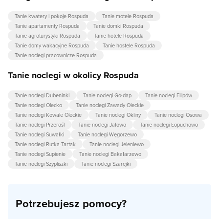
Tanie kwatery i pokoje Rospuda
Tanie motele Rospuda
Tanie apartamenty Rospuda
Tanie domki Rospuda
Tanie agroturystyki Rospuda
Tanie hotele Rospuda
Tanie domy wakacyjne Rospuda
Tanie hostele Rospuda
Tanie noclegi pracownicze Rospuda
Tanie noclegi w okolicy Rospuda
Tanie noclegi Dubeninki
Tanie noclegi Gołdap
Tanie noclegi Filipów
Tanie noclegi Olecko
Tanie noclegi Zawady Oleckie
Tanie noclegi Kowale Oleckie
Tanie noclegi Okliny
Tanie noclegi Osowa
Tanie noclegi Przerośl
Tanie noclegi Jałowo
Tanie noclegi Łopuchowo
Tanie noclegi Suwałki
Tanie noclegi Węgorzewo
Tanie noclegi Rutka-Tartak
Tanie noclegi Jeleniewo
Tanie noclegi Supienie
Tanie noclegi Bakałarzewo
Tanie noclegi Szypliszki
Tanie noclegi Szarejki
Potrzebujesz pomocy?