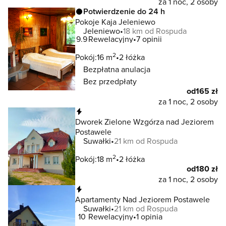
za 1 noc, 2 osoby
Potwierdzenie do 24 h
Pokoje Kaja Jeleniewo
Jeleniewo
18 km od Rospuda
9.9
Rewelacyjny
7 opinii
2
Pokój:
16 m
2 łóżka
Bezpłatna anulacja
Bez przedpłaty
od
165 zł
za 1 noc, 2 osoby
Natychmiastowa rezerwacja
Dworek Zielone Wzgórza nad Jeziorem
Postawele
Suwałki
21 km od Rospuda
2
Pokój:
18 m
2 łóżka
od
180 zł
za 1 noc, 2 osoby
Natychmiastowa rezerwacja
Apartamenty Nad Jeziorem Postawele
Suwałki
21 km od Rospuda
10
Rewelacyjny
1 opinia