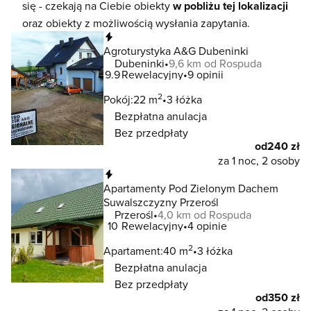
się - czekają na Ciebie obiekty
w pobliżu tej lokalizacji
oraz obiekty z możliwością wysłania zapytania.
Natychmiastowa rezerwacja
Agroturystyka A&G Dubeninki
Dubeninki
9,6 km od Rospuda
9.9
Rewelacyjny
9 opinii
2
Pokój:
22 m
3 łóżka
Bezpłatna anulacja
Bez przedpłaty
od
240 zł
za 1 noc, 2 osoby
Natychmiastowa rezerwacja
Apartamenty Pod Zielonym Dachem
Suwalszczyzny Przerośl
Przerośl
4,0 km od Rospuda
10
Rewelacyjny
4 opinie
2
Apartament:
40 m
3 łóżka
Bezpłatna anulacja
Bez przedpłaty
od
350 zł