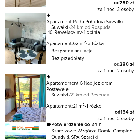
od
250 zł
za 1 noc, 2 osoby
Natychmiastowa rezerwacja
Apartament Perła Południa Suwałki
Suwałki
24 km od Rospuda
10
Rewelacyjny
1 opinia
2
Apartament:
62 m
3 łóżka
Bezpłatna anulacja
Bez przedpłaty
od
280 zł
za 1 noc, 2 osoby
Natychmiastowa rezerwacja
Apartamement 6 Nad jeziorem
Postawele
Suwałki
21 km od Rospuda
2
Apartament:
21 m
1 łóżko
od
154 zł
za 1 noc, 2 osoby
Potwierdzenie do 24 h
Szarejkowe Wzgórza Domki Camping
Quady & SPA Szarejki