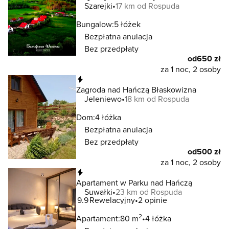
Szarejki
17 km od Rospuda
Bungalow:
5 łóżek
Bezpłatna anulacja
Bez przedpłaty
od
650 zł
za 1 noc, 2 osoby
Natychmiastowa rezerwacja
Zagroda nad Hańczą Błaskowizna
Jeleniewo
18 km od Rospuda
Dom:
4 łóżka
Bezpłatna anulacja
Bez przedpłaty
od
500 zł
za 1 noc, 2 osoby
Natychmiastowa rezerwacja
Apartament w Parku nad Hańczą
Suwałki
23 km od Rospuda
9.9
Rewelacyjny
2 opinie
2
Apartament:
80 m
4 łóżka