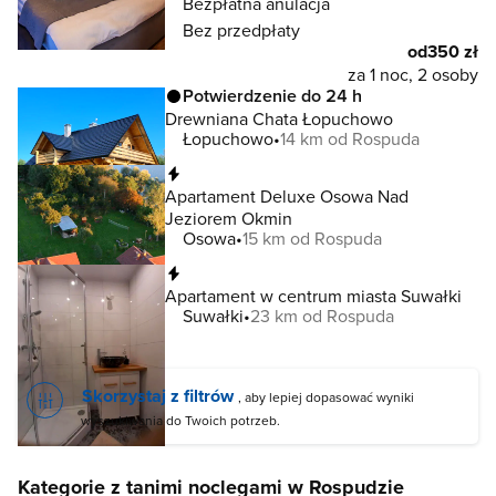
Bezpłatna anulacja
Bez przedpłaty
od
350 zł
za 1 noc, 2 osoby
Potwierdzenie do 24 h
Drewniana Chata Łopuchowo
Łopuchowo
14 km od Rospuda
Natychmiastowa rezerwacja
Apartament Deluxe Osowa Nad
Jeziorem Okmin
Osowa
15 km od Rospuda
Natychmiastowa rezerwacja
Apartament w centrum miasta Suwałki
Suwałki
23 km od Rospuda
Skorzystaj z filtrów
, aby lepiej dopasować wyniki
wyszukiwania do Twoich potrzeb.
Kategorie z tanimi noclegami w Rospudzie