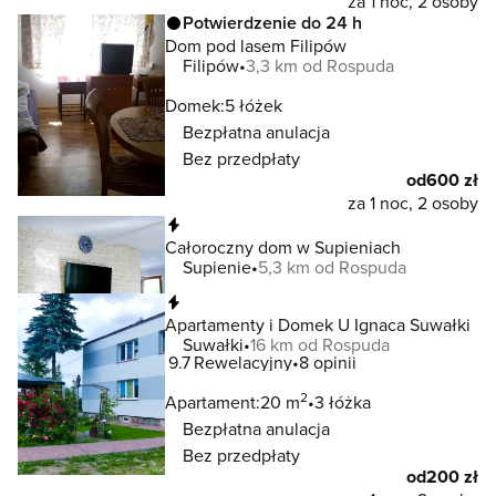
za 1 noc, 2 osoby
Potwierdzenie do 24 h
Dom pod lasem Filipów
Filipów
3,3 km od Rospuda
Domek:
5 łóżek
Bezpłatna anulacja
Bez przedpłaty
od
600 zł
za 1 noc, 2 osoby
Natychmiastowa rezerwacja
Całoroczny dom w Supieniach
Supienie
5,3 km od Rospuda
Natychmiastowa rezerwacja
Apartamenty i Domek U Ignaca Suwałki
Suwałki
16 km od Rospuda
9.7
Rewelacyjny
8 opinii
2
Apartament:
20 m
3 łóżka
Bezpłatna anulacja
Bez przedpłaty
od
200 zł