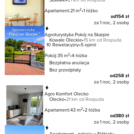
2
Apartament:
21 m
1 łóżko
od
154 zł
za 1 noc, 2 osoby
Natychmiastowa rezerwacja
Agroturystyka Pokój na Skarpie
Kowale Oleckie
15 km od Rospuda
10
Rewelacyjny
5 opinii
2
Pokój:
35 m
4 łóżka
Bezpłatna anulacja
Bez przedpłaty
od
258 zł
za 1 noc, 2 osoby
Natychmiastowa rezerwacja
Agro Komfort Olecko
Olecko
21 km od Rospuda
2
Apartament:
43 m
2 łóżka
od
380 zł
za 1 noc, 2 osoby
Natychmiastowa rezerwacja
Apartament - pokoje u Elżbiety