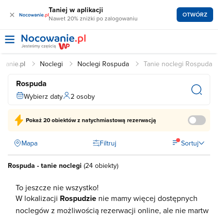
Taniej w aplikacji
×
OTWÓRZ
Nawet 20% zniżki po zalogowaniu
wanie.pl
Noclegi
Noclegi Rospuda
Tanie noclegi Rospuda
Rospuda
Wybierz daty
2 osoby
Pokaż
20 obiektów
z natychmiastową rezerwacją
Mapa
Filtruj
Sortuj
Rospuda - tanie noclegi
(
24 obiekty
)
To jeszcze nie wszystko!
W lokalizacji
Rospudzie
nie mamy więcej dostępnych
noclegów z możliwością rezerwacji online, ale nie martw