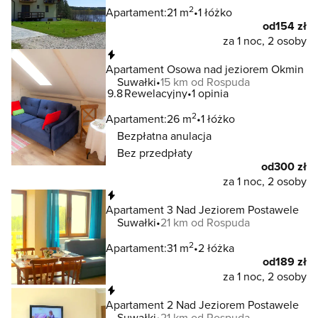
2
Apartament:
21 m
1 łóżko
od
154 zł
za 1 noc, 2 osoby
Natychmiastowa rezerwacja
Apartament Osowa nad jeziorem Okmin
Suwałki
15 km od Rospuda
9.8
Rewelacyjny
1 opinia
2
Apartament:
26 m
1 łóżko
Bezpłatna anulacja
Bez przedpłaty
od
300 zł
za 1 noc, 2 osoby
Natychmiastowa rezerwacja
Apartament 3 Nad Jeziorem Postawele
Suwałki
21 km od Rospuda
2
Apartament:
31 m
2 łóżka
od
189 zł
za 1 noc, 2 osoby
Natychmiastowa rezerwacja
Apartament 2 Nad Jeziorem Postawele
Suwałki
21 km od Rospuda