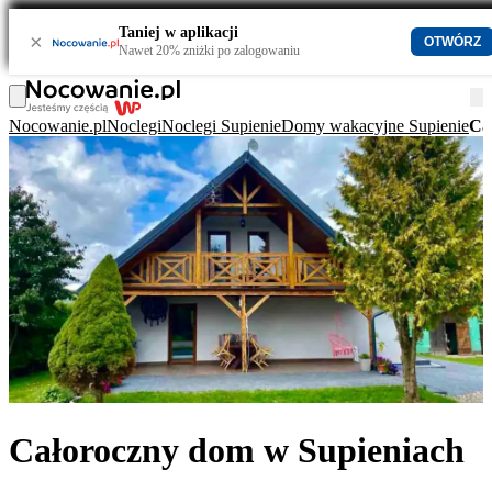
Taniej w aplikacji
×
OTWÓRZ
Nawet 20% zniżki po zalogowaniu
Nocowanie.pl
Noclegi
Noclegi Supienie
Domy wakacyjne Supienie
Ca
Całoroczny dom w Supieniach