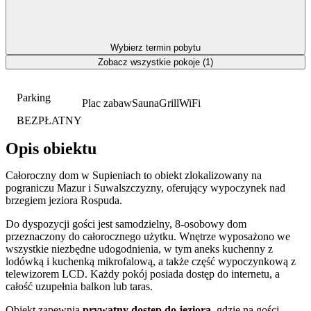
Wybierz termin pobytu
Zobacz wszystkie pokoje (1)
Parking
Plac zabaw
Sauna
Grill
WiFi
BEZPŁATNY
Opis obiektu
Całoroczny dom w Supieniach to obiekt zlokalizowany na
pograniczu Mazur i Suwalszczyzny, oferujący wypoczynek nad
brzegiem jeziora Rospuda.
Do dyspozycji gości jest samodzielny, 8-osobowy dom
przeznaczony do całorocznego użytku. Wnętrze wyposażono we
wszystkie niezbędne udogodnienia, w tym aneks kuchenny z
lodówką i kuchenką mikrofalową, a także część wypoczynkową z
telewizorem LCD. Każdy pokój posiada dostęp do internetu, a
całość uzupełnia balkon lub taras.
Obiekt zapewnia
prywatny dostęp do jeziora
, gdzie na gości