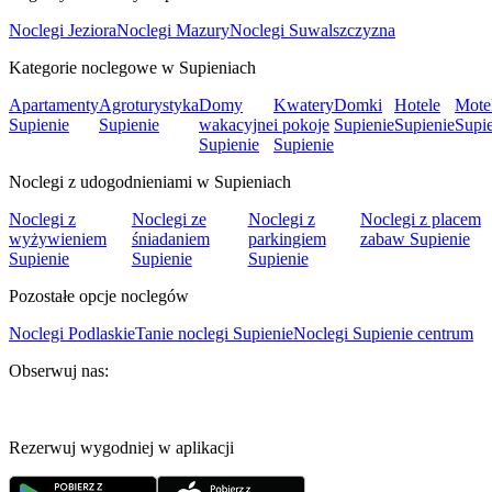
Noclegi Jeziora
Noclegi Mazury
Noclegi Suwalszczyzna
Kategorie noclegowe w Supieniach
Apartamenty
Agroturystyka
Domy
Kwatery
Domki
Hotele
Mote
Supienie
Supienie
wakacyjne
i pokoje
Supienie
Supienie
Supi
Supienie
Supienie
Noclegi z udogodnieniami w Supieniach
Noclegi z
Noclegi ze
Noclegi z
Noclegi z placem
wyżywieniem
śniadaniem
parkingiem
zabaw Supienie
Supienie
Supienie
Supienie
Pozostałe opcje noclegów
Noclegi Podlaskie
Tanie noclegi Supienie
Noclegi Supienie centrum
Obserwuj nas:
Rezerwuj wygodniej w aplikacji