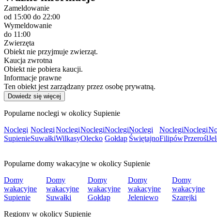
Zameldowanie
od 15:00
do 22:00
Wymeldowanie
do 11:00
Zwierzęta
Obiekt nie przyjmuje zwierząt.
Kaucja zwrotna
Obiekt nie pobiera kaucji.
Informacje prawne
Ten obiekt jest zarządzany przez osobę prywatną.
Dowiedz się więcej
Popularne noclegi w okolicy Supienie
Noclegi
Noclegi
Noclegi
Noclegi
Noclegi
Noclegi
Noclegi
Noclegi
No
Supienie
Suwałki
Wilkasy
Olecko
Gołdap
Świętajno
Filipów
Przerośl
Je
Popularne domy wakacyjne w okolicy Supienie
Domy
Domy
Domy
Domy
Domy
wakacyjne
wakacyjne
wakacyjne
wakacyjne
wakacyjne
Supienie
Suwałki
Gołdap
Jeleniewo
Szarejki
Regiony w okolicy Supienie