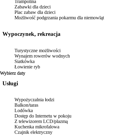
Trampolina
Zabawki dla dzieci
Plac zabaw dla dzieci
Możliwość podgrzania pokarmu dla niemowląt
Wypoczynek, rekreacja
Turystyczne możliwości
Wynajem rowerów wodnych
Siatkówka
Łowienie ryb
Wybierz daty
Wybierz daty
Usługi
Wypożyczalnia łodzi
Balkon/taras
Lodówka
Dostęp do Internetu w pokoju
Z telewizorem LCD/plazmą
Kuchenka mikrofalowa
Czajnik elektryczny