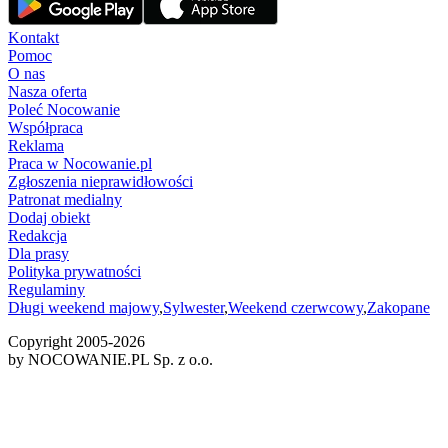
Kontakt
Pomoc
O nas
Nasza oferta
Poleć Nocowanie
Współpraca
Reklama
Praca w Nocowanie.pl
Zgłoszenia nieprawidłowości
Patronat medialny
Dodaj obiekt
Redakcja
Dla prasy
Polityka prywatności
Regulaminy
Długi weekend majowy
,
Sylwester
,
Weekend czerwcowy
,
Zakopane
Copyright 2005-
2026
by NOCOWANIE.PL Sp. z o.o.