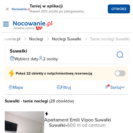
Taniej w aplikacji
×
OTWÓRZ
Nawet 20% zniżki po zalogowaniu
cowanie.pl
Noclegi
Noclegi Suwałki
Tanie noclegi Suwałki
Suwałki
Wybierz daty
2 osoby
Pokaż
22 obiekty
z natychmiastową rezerwacją
Mapa
Filtruj
Sortuj
Suwałki - tanie noclegi
(
28 obiektów
)
Natychmiastowa rezerwacja
Apartament Emili Vipoo Suwałki
Suwałki
600 m od centrum