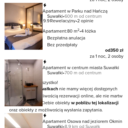
Natychmiastowa rezerwacja
Apartament w Parku nad Hańczą
Suwałki
600 m od centrum
9.9
Rewelacyjny
2 opinie
2
Apartament:
80 m
4 łóżka
Bezpłatna anulacja
Bez przedpłaty
od
350 zł
za 1 noc, 2 osoby
Natychmiastowa rezerwacja
Apartament w centrum miasta Suwałki
Suwałki
700 m od centrum
To jeszcze nie wszystko!
W lokalizacji
Suwałkach
nie mamy więcej dostępnych
noclegów z możliwością rezerwacji online, ale nie martw
się - czekają na Ciebie obiekty
w pobliżu tej lokalizacji
oraz obiekty z możliwością wysłania zapytania.
Natychmiastowa rezerwacja
Apartament Osowa nad jeziorem Okmin
Suwałki
8,9 km od Suwałk