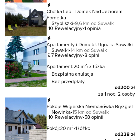
Natychmiastowa rezerwacja
Chatka Leo - Domek Nad Jeziorem
Fornetka
Szypliszki
9,6 km od Suwałk
10
Rewelacyjny
1 opinia
Natychmiastowa rezerwacja
Apartamenty i Domek U Ignaca Suwałki
Suwałki
14 km od Suwałk
9.7
Rewelacyjny
8 opinii
2
Apartament:
20 m
3 łóżka
Bezpłatna anulacja
Bez przedpłaty
od
200 zł
za 1 noc, 2 osoby
Natychmiastowa rezerwacja
Pokoje Wigierska NiemaSówka Bryzgiel
Nowinka
15 km od Suwałk
10
Rewelacyjny
58 opinii
2
Pokój:
20 m
1 łóżko
od
228 zł