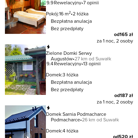
9.9
Rewelacyjny
7 opinii
2
Pokój:
16 m
2 łóżka
Bezpłatna anulacja
Bez przedpłaty
od
165 zł
za 1 noc, 2 osoby
Natychmiastowa rezerwacja
Zielone Domki Serwy
Augustów
27 km od Suwałk
9.4
Rewelacyjny
13 opinii
Domek:
3 łóżka
Bezpłatna anulacja
Bez przedpłaty
od
187 zł
za 1 noc, 2 osoby
Natychmiastowa rezerwacja
Domek Sarnia Podmacharce
Podmacharce
26 km od Suwałk
Domek:
4 łóżka
od
520 zł