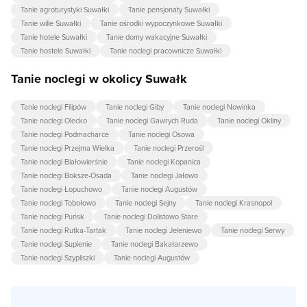
Tanie agroturystyki Suwałki
Tanie pensjonaty Suwałki
Tanie wille Suwałki
Tanie ośrodki wypoczynkowe Suwałki
Tanie hotele Suwałki
Tanie domy wakacyjne Suwałki
Tanie hostele Suwałki
Tanie noclegi pracownicze Suwałki
Tanie noclegi w okolicy Suwałk
Tanie noclegi Filipów
Tanie noclegi Giby
Tanie noclegi Nowinka
Tanie noclegi Olecko
Tanie noclegi Gawrych Ruda
Tanie noclegi Okliny
Tanie noclegi Podmacharce
Tanie noclegi Osowa
Tanie noclegi Przejma Wielka
Tanie noclegi Przerośl
Tanie noclegi Białowierśnie
Tanie noclegi Kopanica
Tanie noclegi Boksze-Osada
Tanie noclegi Jałowo
Tanie noclegi Łopuchowo
Tanie noclegi Augustów
Tanie noclegi Tobołowo
Tanie noclegi Sejny
Tanie noclegi Krasnopol
Tanie noclegi Puńsk
Tanie noclegi Dolistowo Stare
Tanie noclegi Rutka-Tartak
Tanie noclegi Jeleniewo
Tanie noclegi Serwy
Tanie noclegi Supienie
Tanie noclegi Bakałarzewo
Tanie noclegi Szypliszki
Tanie noclegi Augustów