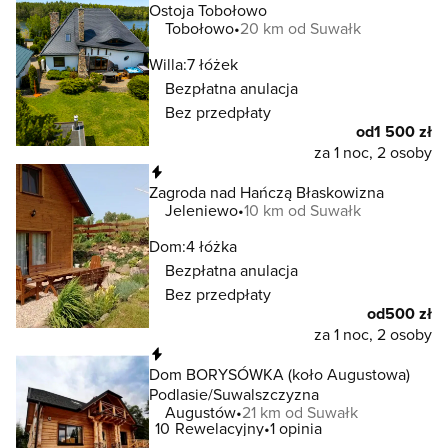
Ostoja Tobołowo
Tobołowo
20 km od Suwałk
Willa:
7 łóżek
Bezpłatna anulacja
Bez przedpłaty
od
1 500 zł
za 1 noc, 2 osoby
Natychmiastowa rezerwacja
Zagroda nad Hańczą Błaskowizna
Jeleniewo
10 km od Suwałk
Dom:
4 łóżka
Bezpłatna anulacja
Bez przedpłaty
od
500 zł
za 1 noc, 2 osoby
Natychmiastowa rezerwacja
Dom BORYSÓWKA (koło Augustowa)
Podlasie/Suwalszczyzna
Augustów
21 km od Suwałk
10
Rewelacyjny
1 opinia