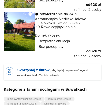
Bez przedpłaty
od
420 zł
za 1 noc, 2 osoby
Potwierdzenie do 24 h
Agroturystyka Siedlisko Jałowo
Jałowo
20 km od Suwałk
10
Rewelacyjny
1 opinia
Domek:
7 łóżek
Bezpłatna anulacja
Bez przedpłaty
od
320 zł
za 1 noc, 2 osoby
Skorzystaj z filtrów
, aby lepiej dopasować wyniki
wyszukiwania do Twoich potrzeb.
Kategorie z tanimi noclegami w Suwałkach
Tanie kwatery i pokoje Suwałki
Tanie motele Suwałki
Tanie apartamenty Suwałki
Tanie domki Suwałki