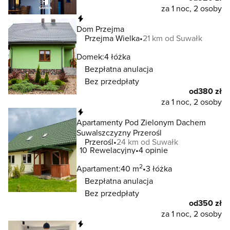
za 1 noc, 2 osoby
Natychmiastowa rezerwacja
Dom Przejma
Przejma Wielka
21 km od Suwałk
Domek:
4 łóżka
Bezpłatna anulacja
Bez przedpłaty
od
380 zł
za 1 noc, 2 osoby
Natychmiastowa rezerwacja
Apartamenty Pod Zielonym Dachem
Suwalszczyzny Przerośl
Przerośl
24 km od Suwałk
10
Rewelacyjny
4 opinie
2
Apartament:
40 m
3 łóżka
Bezpłatna anulacja
Bez przedpłaty
od
350 zł
za 1 noc, 2 osoby
Natychmiastowa rezerwacja