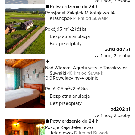
za 1 noc, 2 osoby
Potwierdzenie do 24 h
Pensjonat Zakątek Mikołajewo 14
Krasnopol
14 km od Suwałk
2
Pokój:
15 m
2 łóżka
Bezpłatna anulacja
Bez przedpłaty
od
10 007 zł
za 1 noc, 2 osoby
Natychmiastowa rezerwacja
Nad Wigrami Agroturystyka Tarasiewicz
Suwałki
10 km od Suwałk
9.9
Rewelacyjny
4 opinie
2
Pokój:
25 m
2 łóżka
Bezpłatna anulacja
Bez przedpłaty
od
202 zł
za 1 noc, 2 osoby
Potwierdzenie do 24 h
Pokoje Kaja Jeleniewo
Jeleniewo
12 km od Suwałk