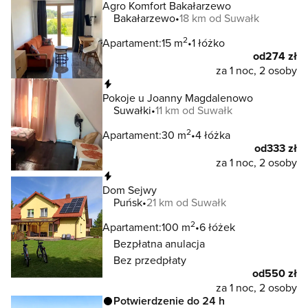
Agro Komfort Bakałarzewo
Bakałarzewo
18 km od Suwałk
2
Apartament:
15 m
1 łóżko
od
274 zł
za 1 noc, 2 osoby
Natychmiastowa rezerwacja
Pokoje u Joanny Magdalenowo
Suwałki
11 km od Suwałk
2
Apartament:
30 m
4 łóżka
od
333 zł
za 1 noc, 2 osoby
Natychmiastowa rezerwacja
Dom Sejwy
Puńsk
21 km od Suwałk
2
Apartament:
100 m
6 łóżek
Bezpłatna anulacja
Bez przedpłaty
od
550 zł
za 1 noc, 2 osoby
Potwierdzenie do 24 h