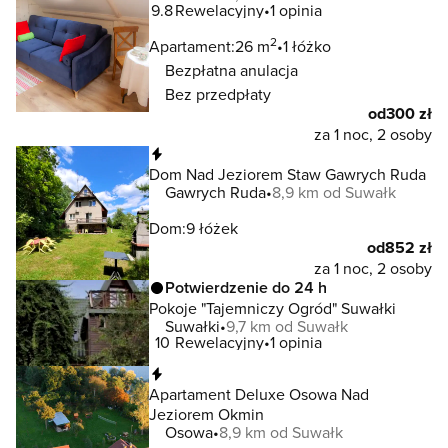
9.8
Rewelacyjny
1 opinia
2
Apartament:
26 m
1 łóżko
Bezpłatna anulacja
Bez przedpłaty
od
300 zł
za 1 noc, 2 osoby
Natychmiastowa rezerwacja
Dom Nad Jeziorem Staw Gawrych Ruda
Gawrych Ruda
8,9 km od Suwałk
Dom:
9 łóżek
od
852 zł
za 1 noc, 2 osoby
Potwierdzenie do 24 h
Pokoje "Tajemniczy Ogród" Suwałki
Suwałki
9,7 km od Suwałk
10
Rewelacyjny
1 opinia
Natychmiastowa rezerwacja
Apartament Deluxe Osowa Nad
Jeziorem Okmin
Osowa
8,9 km od Suwałk