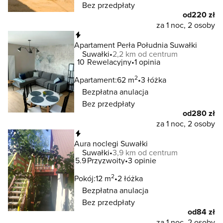
Bez przedpłaty
od
220 zł
za 1 noc, 2 osoby
Natychmiastowa rezerwacja
Apartament Perła Południa Suwałki
Suwałki
2,2 km od centrum
10
Rewelacyjny
1 opinia
2
Apartament:
62 m
3 łóżka
Bezpłatna anulacja
Bez przedpłaty
od
280 zł
za 1 noc, 2 osoby
Natychmiastowa rezerwacja
Aura noclegi Suwałki
Suwałki
3,9 km od centrum
5.9
Przyzwoity
3 opinie
2
Pokój:
12 m
2 łóżka
Bezpłatna anulacja
Bez przedpłaty
od
84 zł
za 1 noc, 2 osoby