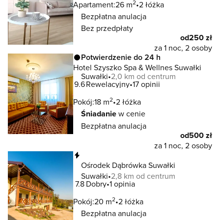
2
Apartament:
26 m
2 łóżka
Bezpłatna anulacja
Bez przedpłaty
od
250 zł
za 1 noc, 2 osoby
Potwierdzenie do 24 h
Hotel Szyszko Spa & Wellnes Suwałki
Suwałki
2,0 km od centrum
9.6
Rewelacyjny
17 opinii
2
Pokój:
18 m
2 łóżka
Śniadanie
w cenie
Bezpłatna anulacja
od
500 zł
za 1 noc, 2 osoby
Natychmiastowa rezerwacja
Ośrodek Dąbrówka Suwałki
Suwałki
2,8 km od centrum
7.8
Dobry
1 opinia
2
Pokój:
20 m
2 łóżka
Bezpłatna anulacja