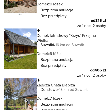
Domek:
9 łóżek
Bezpłatna anulacja
Bez przedpłaty
od
815 zł
za 1 noc, 2 osoby
Natychmiastowa rezerwacja
Domek letniskowy "Krzyś" Przejma
Wielka
Suwałki
16 km od Suwałk
Domek:
9 łóżek
Bezpłatna anulacja
Bez przedpłaty
od
406 zł
za 1 noc, 2 osoby
Natychmiastowa rezerwacja
Zajęcza Chata Biebrza
Dolistowo
18 km od Suwałk
Domek:
7 łóżek
Bezpłatna anulacja