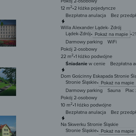
Pokój 2-osobowy
2
12 m
2 łóżka
pojedyncze
Bezpłatna anulacja
Bez przedp
Natychmiastowa rezerwacja
Willa Alexander Lądek- Zdrój
Lądek-Zdrój
2
Pokaż na mapie
Darmowy parking
WiFi
Pokój 2-osobowy
2
22 m
1 łóżko
podwójne
Śniadanie
w cenie
Bezpłatna a
Natychmiastowa rezerwacja
Dom Gościnny Eskapada Stronie Śl
Stronie Śląskie
Pokaż na mapie
Darmowy parking
Sauna
Plac
Pokój 2-osobowy
2
10 m
1 łóżko
podwójne
Bezpłatna anulacja
Bez przedp
Natychmiastowa rezerwacja
Na Skwerku Stronie Śląskie
Stronie Śląskie
Pokaż na mapie