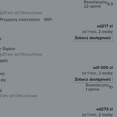
Rewelacyjny
9.9
22 opinie
25 km od Otmuchowa
Przyjazny zwierzętom
WiFi
od
217 zł
za 1 noc, 2 osoby
Zobacz dostępność
y
 Śląskie
25 km od Otmuchowa
WiFi
od
1 000 zł
za 1 noc, 2 osoby
ne)
Zobacz dostępność
łaty
Rewelacyjny
10
1 opinia
j
2 km od Otmuchowa
od
273 zł
za 1 noc, 2 osoby