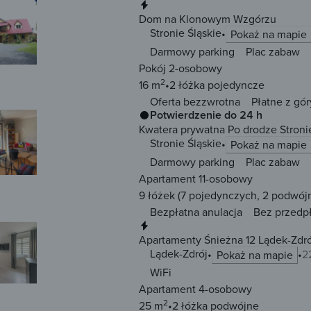
Natychmiastowa rezerwacja
Dom na Klonowym Wzgórzu
Stronie Śląskie
Pokaż na mapie
Darmowy parking
Plac zabaw
Pokój 2-osobowy
2
16 m
2 łóżka
pojedyncze
Oferta bezzwrotna
Płatne z gór
Potwierdzenie do 24 h
Kwatera prywatna Po drodze Stronie
Stronie Śląskie
Pokaż na mapie
Darmowy parking
Plac zabaw
Apartament 11-osobowy
9 łóżek
(7 pojedynczych, 2 podwój
Bezpłatna anulacja
Bez przedp
Natychmiastowa rezerwacja
Apartamenty Śnieżna 12 Lądek-Zdró
Lądek-Zdrój
2
Pokaż na mapie
WiFi
Apartament 4-osobowy
2
25 m
2 łóżka
podwójne