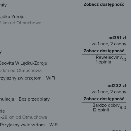
Zobacz dostępność
łaty
Lądku Zdroju
2 km od Otmuchowa
od
351 zł
za 1 noc, 2 osoby
Zobacz dostępność
y
Rewelacyjny
10
1 opinia
 Geovita W Lądku-Zdroju
0 km od Otmuchowa
rzyjazny zwierzętom
WiFi
od
232 zł
za 1 noc, 2 osoby
Zobacz dostępność
nulacja
Bez przedpłaty
Bardzo dobry
9.0
12 opinii
kie
28 km od Otmuchowa
Przyjazny zwierzętom
WiFi