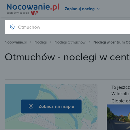
Zaplanuj nocleg
Nocowanie.pl
Noclegi
Noclegi Otmuchów
Noclegi w centrum 
Otmuchów - noclegi w cen
To jeszc
W lokaliz
Ciebie o
Zobacz na mapie