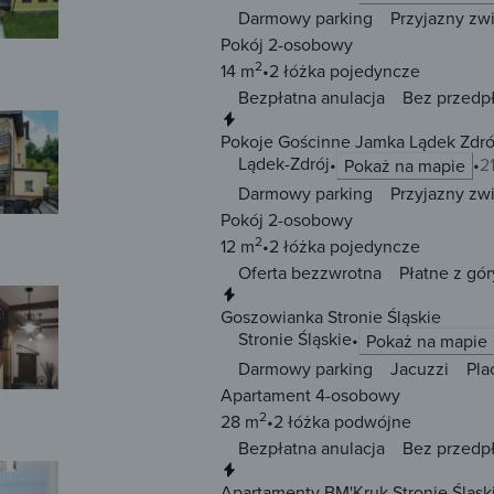
Darmowy parking
Przyjazny zw
Pokój 2-osobowy
2
14 m
2 łóżka
pojedyncze
Bezpłatna anulacja
Bez przedp
Natychmiastowa rezerwacja
Pokoje Gościnne Jamka Lądek Zdró
Lądek-Zdrój
2
Pokaż na mapie
Darmowy parking
Przyjazny zw
Pokój 2-osobowy
2
12 m
2 łóżka
pojedyncze
Oferta bezzwrotna
Płatne z gór
Natychmiastowa rezerwacja
Goszowianka Stronie Śląskie
Stronie Śląskie
Pokaż na mapie
Darmowy parking
Jacuzzi
Pla
Apartament 4-osobowy
2
28 m
2 łóżka
podwójne
Bezpłatna anulacja
Bez przedp
Natychmiastowa rezerwacja
Apartamenty BM'Kruk Stronie Śląsk