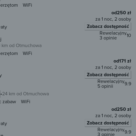
ierzętom
WiFi
od
250 zł
za 1 noc, 2 osoby
Zobacz dostępność
łaty
Rewelacyjny
10
3 opinie
j
1 km od Otmuchowa
ierzętom
WiFi
od
171 zł
za 1 noc, 2 osoby
Zobacz dostępność
y
Rewelacyjny
9.9
5 opinii
24 km od Otmuchowa
c zabaw
WiFi
od
250 zł
za 1 noc, 2 osoby
Zobacz dostępność
łaty
Rewelacyjny
9.9
3 opinie
ie