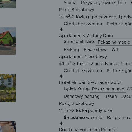
Sauna
Przyjazny zwierzętom
Pokój 3-osobowy
2
14 m
2 łóżka
(1 pojedyncze, 1 pod
Oferta bezzwrotna
Płatne z gór
Natychmiastowa rezerwacja
Apartamenty Zielony Dom
Stronie Śląskie
Pokaż na mapie
Parking
Plac zabaw
WiFi
Apartament 4-osobowy
2
44 m
3 łóżka
(2 pojedyncze, 1 po
Oferta bezzwrotna
Płatne z gór
Natychmiastowa rezerwacja
Hotel Mir-Jan SPA Lądek-Zdrój
Lądek-Zdrój
2
Pokaż na mapie
Darmowy parking
Basen
Jacu
Pokój 2-osobowy
2
14 m
2 łóżka
pojedyncze
Śniadanie
w cenie
Bezpłatna a
Natychmiastowa rezerwacja
Domki na Sudeckiej Polanie