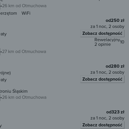
26 km od Otmuchowa
ierzętom
WiFi
od
250 zł
za 1 noc, 2 osoby
Zobacz dostępność
łaty
Rewelacyjny
10
2 opinie
27 km od Otmuchowa
od
280 zł
za 1 noc, 2 osoby
wójne)
Zobacz dostępność
łaty
roniu Śląskim
26 km od Otmuchowa
od
323 zł
za 1 noc, 2 osoby
Zobacz dostępność
y