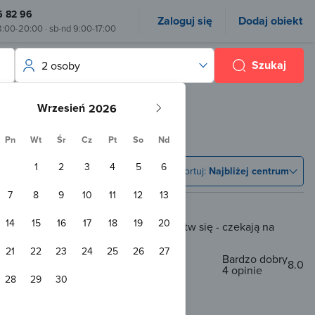
6 82 96
Zaloguj się
Dodaj obiekt
8:00-20:00 · sb-nd 9:00-17:00
Szukaj
2 osoby
Wrzesień
Pn
Wt
Śr
Cz
Pt
So
Nd
1
2
3
4
5
6
Sortuj:
Najbliżej centrum
7
8
9
10
11
12
13
14
15
16
17
18
19
20
ścią rezerwacji online, ale nie martw się - czekają na
ia zapytania.
21
22
23
24
25
26
27
Bardzo dobry
8.0
4 opinie
28
29
30
5 km od Otmuchowa
una
Plac zabaw
WiFi