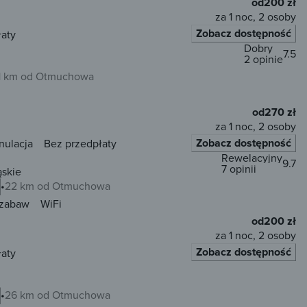
od
200 zł
za 1 noc, 2 osoby
Zobacz dostępność
łaty
Dobry
7.5
2 opinie
1 km od Otmuchowa
od
270 zł
za 1 noc, 2 osoby
Zobacz dostępność
nulacja
Bez przedpłaty
Rewelacyjny
9.7
7 opinii
ąskie
22 km od Otmuchowa
 zabaw
WiFi
od
200 zł
za 1 noc, 2 osoby
Zobacz dostępność
łaty
26 km od Otmuchowa