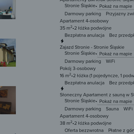
Stronie Śląskie
Pokaż na mapie
Darmowy parking
Przyjazny zw
Apartament 4-osobowy
2
35 m
2 łóżka
podwójne
Bezpłatna anulacja
Bez przedp
Natychmiastowa rezerwacja
Zajazd Stronie - Stronie Śląskie
Stronie Śląskie
Pokaż na mapie
Darmowy parking
WiFi
Pokój 3-osobowy
2
16 m
2 łóżka
(1 pojedyncze, 1 pod
Bezpłatna anulacja
Bez przedp
Natychmiastowa rezerwacja
Słoneczny Apartament z sauną w St
Stronie Śląskie
Pokaż na mapie
Darmowy parking
Sauna
WiFi
Apartament 4-osobowy
2
38 m
2 łóżka
podwójne
Oferta bezzwrotna
Płatne z gór