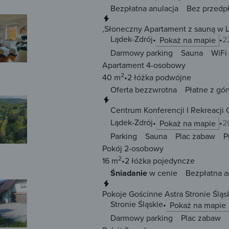
Bezpłatna anulacja
Bez przedp
Natychmiastowa rezerwacja
,Słoneczny Apartament z sauną w 
Lądek-Zdrój
2
Pokaż na mapie
Darmowy parking
Sauna
WiFi
Apartament 4-osobowy
2
40 m
2 łóżka
podwójne
Oferta bezzwrotna
Płatne z gór
Natychmiastowa rezerwacja
Centrum Konferencji I Rekreacji
Lądek-Zdrój
2
Pokaż na mapie
Parking
Sauna
Plac zabaw
P
Pokój 2-osobowy
2
16 m
2 łóżka
pojedyncze
Śniadanie
w cenie
Bezpłatna a
Natychmiastowa rezerwacja
Pokoje Gościnne Astra Stronie Śląs
Stronie Śląskie
Pokaż na mapie
Darmowy parking
Plac zabaw