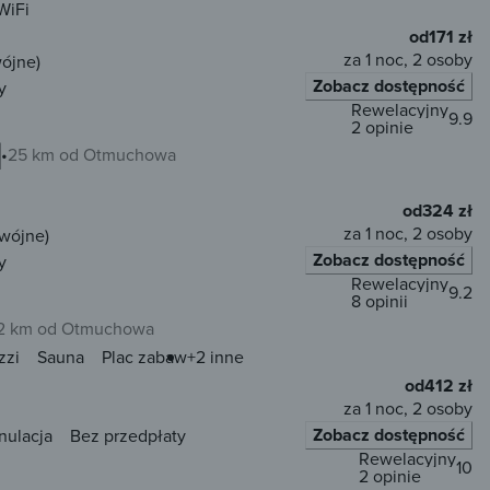
WiFi
od
171 zł
za 1 noc, 2 osoby
wójne)
Zobacz dostępność
y
Rewelacyjny
9.9
2 opinie
25 km od Otmuchowa
od
324 zł
za 1 noc, 2 osoby
dwójne)
Zobacz dostępność
y
Rewelacyjny
9.2
8 opinii
2 km od Otmuchowa
zzi
Sauna
Plac zabaw
+2 inne
od
412 zł
za 1 noc, 2 osoby
Zobacz dostępność
nulacja
Bez przedpłaty
Rewelacyjny
10
2 opinie