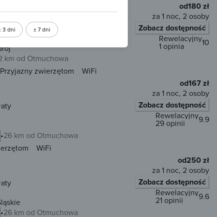
od
180 zł
za 1 noc, 2 osoby
Zobacz dostępność
łaty
± 3 dni
± 7 dni
Rewelacyjny
10
1 opinia
rój
2 km od Otmuchowa
Przyjazny zwierzętom
WiFi
od
167 zł
za 1 noc, 2 osoby
Zobacz dostępność
łaty
Rewelacyjny
9.9
29 opinii
26 km od Otmuchowa
ierzętom
WiFi
od
250 zł
za 1 noc, 2 osoby
Zobacz dostępność
łaty
Rewelacyjny
9.6
21 opinii
ląskie
26 km od Otmuchowa