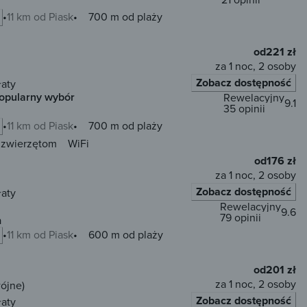
11 km od Piask
700 m od plaży
od
221 zł
za 1 noc, 2 osoby
Zobacz dostępność
łaty
opularny wybór
Rewelacyjny
9.1
35 opinii
11 km od Piask
700 m od plaży
 zwierzętom
WiFi
od
176 zł
za 1 noc, 2 osoby
Zobacz dostępność
łaty
Rewelacyjny
9.6
79 opinii
a
11 km od Piask
600 m od plaży
od
201 zł
za 1 noc, 2 osoby
ójne)
Zobacz dostępność
łaty