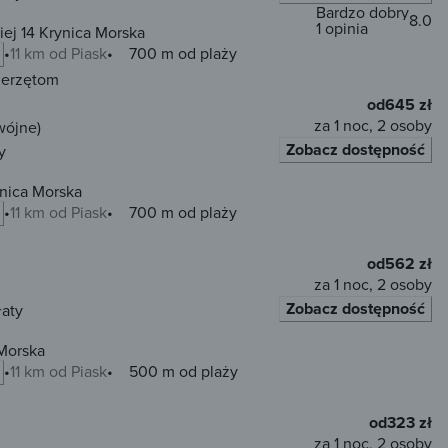
Bardzo dobry
8.0
1 opinia
iej 14 Krynica Morska
11 km od Piask
700 m od plaży
ierzętom
od
645 zł
za 1 noc, 2 osoby
wójne)
Zobacz dostępność
y
nica Morska
11 km od Piask
700 m od plaży
od
562 zł
za 1 noc, 2 osoby
Zobacz dostępność
łaty
 Morska
11 km od Piask
500 m od plaży
od
323 zł
za 1 noc, 2 osoby