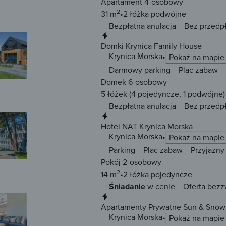
Apartament 4-osobowy
2
31 m
2 łóżka
podwójne
Bezpłatna anulacja
Bez przedp
Natychmiastowa rezerwacja
Domki Krynica Family House
Krynica Morska
Pokaż na mapie
Darmowy parking
Plac zabaw
Domek 6-osobowy
5 łóżek
(4 pojedyncze, 1 podwójne)
Bezpłatna anulacja
Bez przedp
Natychmiastowa rezerwacja
Hotel NAT Krynica Morska
Krynica Morska
Pokaż na mapie
Parking
Plac zabaw
Przyjazny
Pokój 2-osobowy
2
14 m
2 łóżka
pojedyncze
Śniadanie
w cenie
Oferta bezz
Natychmiastowa rezerwacja
Apartamenty Prywatne Sun & Snow 
Krynica Morska
Pokaż na mapie