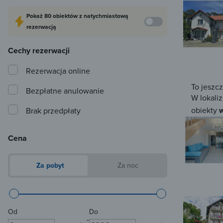
Pokaż
80 obiektów
z natychmiastową
rezerwacją
Cechy rezerwacji
Rezerwacja online
To jeszc
Bezpłatne anulowanie
W lokaliz
obiekty
w
Brak przedpłaty
Cena
Za pobyt
Za noc
Od
Do
-