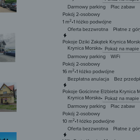
Darmowy parking
Plac zabaw
Pokój 2-osobowy
2
1 m
1 łóżko
podwójne
Oferta bezzwrotna
Płatne z gór
Natychmiastowa rezerwacja
Pokoje Dziki Zakątek Krynica Mors
Krynica Morska
Pokaż na mapie
Darmowy parking
WiFi
Pokój 2-osobowy
2
16 m
1 łóżko
podwójne
Bezpłatna anulacja
Bez przedp
Natychmiastowa rezerwacja
Pokoje Gościnne Elżbieta Krynica 
Krynica Morska
Pokaż na mapie
Darmowy parking
Plac zabaw
Pokój 2-osobowy
2
10 m
1 łóżko
podwójne
Oferta bezzwrotna
Płatne z gór
Natychmiastowa rezerwacja