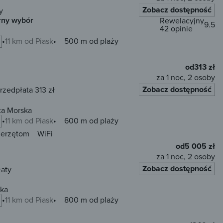
Zobacz dostępność
y
rny wybór
Rewelacyjny
9.5
42 opinie
11 km od Piask
500 m od plaży
od
313 zł
za 1 noc, 2 osoby
Zobacz dostępność
rzedpłata 313 zł
ca Morska
11 km od Piask
600 m od plaży
ierzętom
WiFi
od
5 005 zł
za 1 noc, 2 osoby
Zobacz dostępność
łaty
ska
11 km od Piask
800 m od plaży