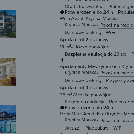
Oferta bezzwrotna
Płatne z gór
Potwierdzenie do 24 h
Popula
Willa Avanti Krynica Morska
Krynica Morska
Pokaż na mapie
Darmowy parking
WiFi
Apartament 2-osobowy
2
18 m
1 łóżko
podwójne
Bezpłatna anulacja
do 23 sie
P
Natychmiastowa rezerwacja
Apartamenty Międzymorzem Kryni
Krynica Morska
Pokaż na mapie
Darmowy parking
Przyjazny zw
Apartament 4-osobowy
2
36 m
2 łóżka
podwójne
Bezpłatna anulacja
Bez przedp
Potwierdzenie do 24 h
Perla Mare ApartHotel Krynica Mor
Krynica Morska
Pokaż na mapie
Jacuzzi
Plac zabaw
WiFi