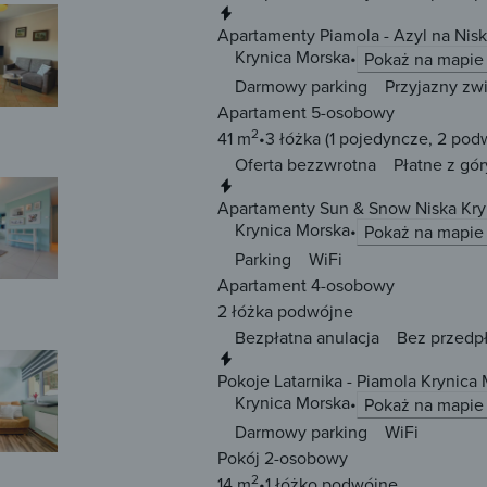
Natychmiastowa rezerwacja
Apartamenty Piamola - Azyl na Nisk
Krynica Morska
Pokaż na mapie
Darmowy parking
Przyjazny zw
Apartament 5-osobowy
2
41 m
3 łóżka
(1 pojedyncze, 2 pod
Oferta bezzwrotna
Płatne z gór
Natychmiastowa rezerwacja
Apartamenty Sun & Snow Niska Kry
Krynica Morska
Pokaż na mapie
Parking
WiFi
Apartament 4-osobowy
2 łóżka
podwójne
Bezpłatna anulacja
Bez przedp
Natychmiastowa rezerwacja
Pokoje Latarnika - Piamola Krynica
Krynica Morska
Pokaż na mapie
Darmowy parking
WiFi
Pokój 2-osobowy
2
14 m
1 łóżko
podwójne