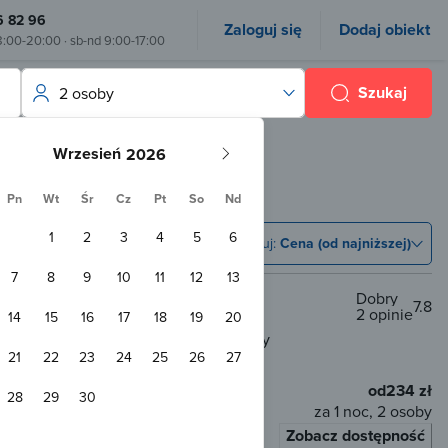
6 82 96
Zaloguj się
Dodaj obiekt
8:00-20:00 · sb-nd 9:00-17:00
Szukaj
2 osoby
Wrzesień
gi
Pn
Wt
Śr
Cz
Pt
So
Nd
(
101 obiekt
)
1
2
3
4
5
6
Sortuj:
Cena (od najniższej)
7
8
9
10
11
12
13
Dobry
7.8
2 opinie
14
15
16
17
18
19
20
a Morska
200 m od centrum
700 m od plaży
21
22
23
24
25
26
27
Przyjazny zwierzętom
WiFi
od
234 zł
28
29
30
za 1 noc, 2 osoby
Zobacz dostępność
łaty