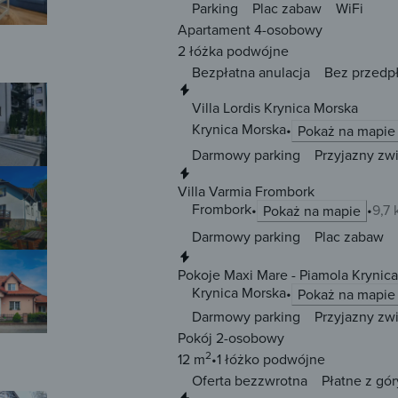
Parking
Plac zabaw
WiFi
Apartament 4-osobowy
2 łóżka
podwójne
Bezpłatna anulacja
Bez przedp
Natychmiastowa rezerwacja
Villa Lordis Krynica Morska
Krynica Morska
Pokaż na mapie
Darmowy parking
Przyjazny zw
Natychmiastowa rezerwacja
Villa Varmia Frombork
Frombork
9,7 
Pokaż na mapie
Darmowy parking
Plac zabaw
Natychmiastowa rezerwacja
Pokoje Maxi Mare - Piamola Krynic
Krynica Morska
Pokaż na mapie
Darmowy parking
Przyjazny zw
Pokój 2-osobowy
2
12 m
1 łóżko
podwójne
Oferta bezzwrotna
Płatne z gór
Natychmiastowa rezerwacja