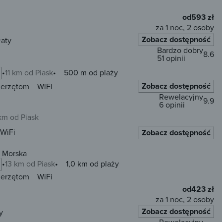
od
593 zł
za 1 noc, 2 osoby
Zobacz dostępność
łaty
Bardzo dobry
8.6
51 opinii
11 km od Piask
500 m od plaży
Zobacz dostępność
ierzętom
WiFi
Rewelacyjny
9.9
6 opinii
km od Piask
WiFi
Zobacz dostępność
a Morska
13 km od Piask
1,0 km od plaży
ierzętom
WiFi
od
423 zł
za 1 noc, 2 osoby
Zobacz dostępność
y