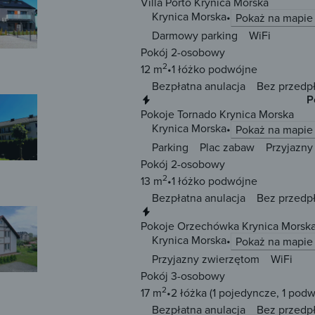
Villa Porto Krynica Morska
Krynica Morska
Pokaż na mapie
Darmowy parking
WiFi
Pokój 2-osobowy
2
12 m
1 łóżko
podwójne
Bezpłatna anulacja
Bez przedp
Natychmiastowa rezerwacja
P
Pokoje Tornado Krynica Morska
Krynica Morska
Pokaż na mapie
Parking
Plac zabaw
Przyjazny
Pokój 2-osobowy
2
13 m
1 łóżko
podwójne
Bezpłatna anulacja
Bez przedp
Natychmiastowa rezerwacja
Pokoje Orzechówka Krynica Morsk
Krynica Morska
Pokaż na mapie
Przyjazny zwierzętom
WiFi
Pokój 3-osobowy
2
17 m
2 łóżka
(1 pojedyncze, 1 podw
Bezpłatna anulacja
Bez przedp