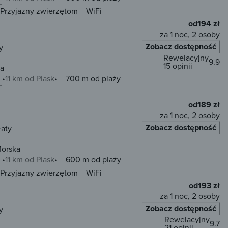
Przyjazny zwierzętom
WiFi
od
194 zł
za 1 noc, 2 osoby
Zobacz dostępność
y
Rewelacyjny
9.9
15 opinii
ka
11 km od Piask
700 m od plaży
od
189 zł
za 1 noc, 2 osoby
Zobacz dostępność
łaty
Morska
11 km od Piask
600 m od plaży
Przyjazny zwierzętom
WiFi
od
193 zł
za 1 noc, 2 osoby
Zobacz dostępność
y
Rewelacyjny
9.7
21 opinii