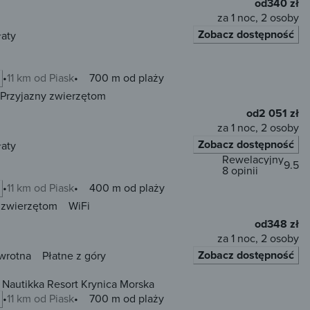
od
340 zł
za 1 noc, 2 osoby
Zobacz dostępność
łaty
11 km od Piask
700 m od plaży
Przyjazny zwierzętom
od
2 051 zł
za 1 noc, 2 osoby
Zobacz dostępność
łaty
Rewelacyjny
9.5
8 opinii
11 km od Piask
400 m od plaży
 zwierzętom
WiFi
od
348 zł
za 1 noc, 2 osoby
Zobacz dostępność
wrotna
Płatne z góry
Nautikka Resort Krynica Morska
11 km od Piask
700 m od plaży