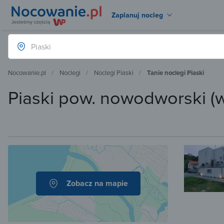
Zaplanuj nocleg
Nocowanie.pl
Noclegi
Noclegi Piaski
Tanie noclegi Piaski
Piaski pow. nowodworski (w
Zobacz na mapie