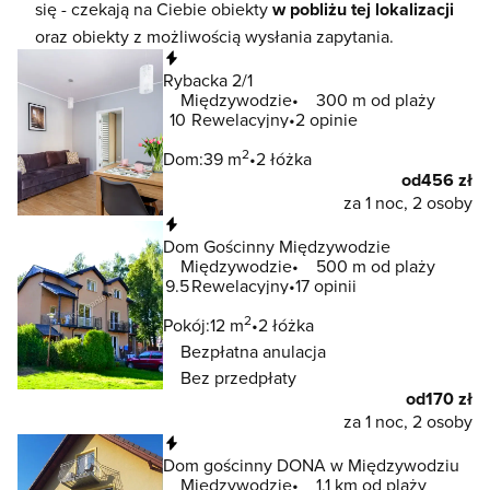
się - czekają na Ciebie obiekty
w pobliżu tej lokalizacji
oraz obiekty z możliwością wysłania zapytania.
Natychmiastowa rezerwacja
Rybacka 2/1
Międzywodzie
300 m od plaży
10
Rewelacyjny
2 opinie
2
Dom:
39 m
2 łóżka
od
456 zł
za 1 noc, 2 osoby
Natychmiastowa rezerwacja
Dom Gościnny Międzywodzie
Międzywodzie
500 m od plaży
9.5
Rewelacyjny
17 opinii
2
Pokój:
12 m
2 łóżka
Bezpłatna anulacja
Bez przedpłaty
od
170 zł
za 1 noc, 2 osoby
Natychmiastowa rezerwacja
Dom gościnny DONA w Międzywodziu
Międzywodzie
1,1 km od plaży