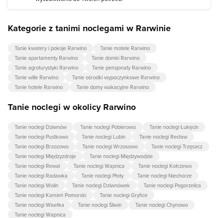
Kategorie z tanimi noclegami w Rarwinie
Tanie kwatery i pokoje Rarwino
Tanie motele Rarwino
Tanie apartamenty Rarwino
Tanie domki Rarwino
Tanie agroturystyki Rarwino
Tanie pensjonaty Rarwino
Tanie wille Rarwino
Tanie ośrodki wypoczynkowe Rarwino
Tanie hotele Rarwino
Tanie domy wakacyjne Rarwino
Tanie noclegi w okolicy Rarwino
Tanie noclegi Dziwnów
Tanie noclegi Pobierowo
Tanie noclegi Łukęcin
Tanie noclegi Pustkowo
Tanie noclegi Lubin
Tanie noclegi Recław
Tanie noclegi Brzozowo
Tanie noclegi Wrzosowo
Tanie noclegi Trzęsacz
Tanie noclegi Międzyzdroje
Tanie noclegi Międzywodzie
Tanie noclegi Rewal
Tanie noclegi Wapnica
Tanie noclegi Kołczewo
Tanie noclegi Radawka
Tanie noclegi Płoty
Tanie noclegi Niechorze
Tanie noclegi Wolin
Tanie noclegi Dziwnówek
Tanie noclegi Pogorzelica
Tanie noclegi Kamień Pomorski
Tanie noclegi Gryfice
Tanie noclegi Wisełka
Tanie noclegi Śliwin
Tanie noclegi Chynowo
Tanie noclegi Wapnica