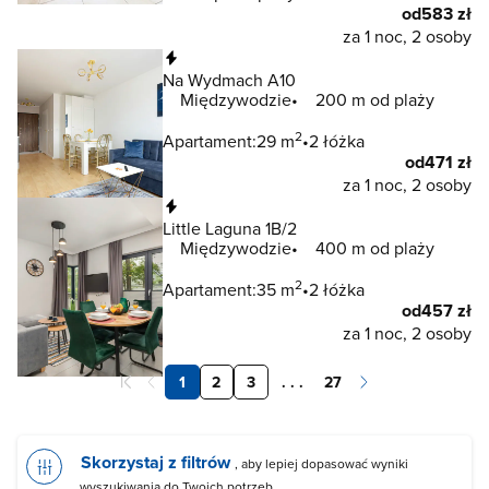
od
583 zł
za 1 noc, 2 osoby
Natychmiastowa rezerwacja
Na Wydmach A10
Międzywodzie
200 m od plaży
2
Apartament:
29 m
2 łóżka
od
471 zł
za 1 noc, 2 osoby
Natychmiastowa rezerwacja
Little Laguna 1B/2
Międzywodzie
400 m od plaży
2
Apartament:
35 m
2 łóżka
od
457 zł
za 1 noc, 2 osoby
1
2
3
. . .
27
Skorzystaj z filtrów
, aby lepiej dopasować wyniki
wyszukiwania do Twoich potrzeb.