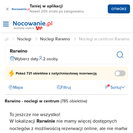
Taniej w aplikacji
×
OTWÓRZ
Nawet 20% zniżki po zalogowaniu
ie.pl
Noclegi
Noclegi Rarwino
Noclegi w centrum Rarwino
Rarwino
Wybierz daty
2 osoby
Pokaż
721 obiektów
z natychmiastową rezerwacją
Mapa
Filtruj
Sortuj
Rarwino - noclegi w centrum
(
785 obiektów
)
To jeszcze nie wszystko!
W lokalizacji
Rarwinie
nie mamy więcej dostępnych
noclegów z możliwością rezerwacji online, ale nie martw