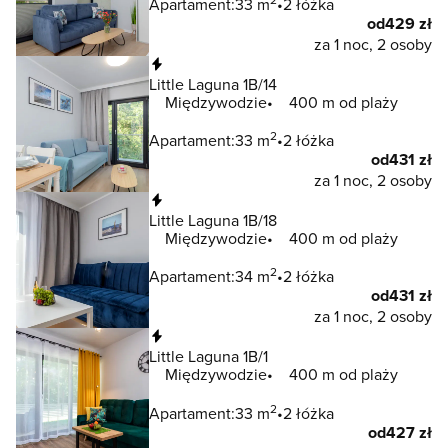
Apartament:
33 m
2 łóżka
od
429 zł
za 1 noc, 2 osoby
Natychmiastowa rezerwacja
Little Laguna 1B/14
Międzywodzie
400 m od plaży
2
Apartament:
33 m
2 łóżka
od
431 zł
za 1 noc, 2 osoby
Natychmiastowa rezerwacja
Little Laguna 1B/18
Międzywodzie
400 m od plaży
2
Apartament:
34 m
2 łóżka
od
431 zł
za 1 noc, 2 osoby
Natychmiastowa rezerwacja
Little Laguna 1B/1
Międzywodzie
400 m od plaży
2
Apartament:
33 m
2 łóżka
od
427 zł