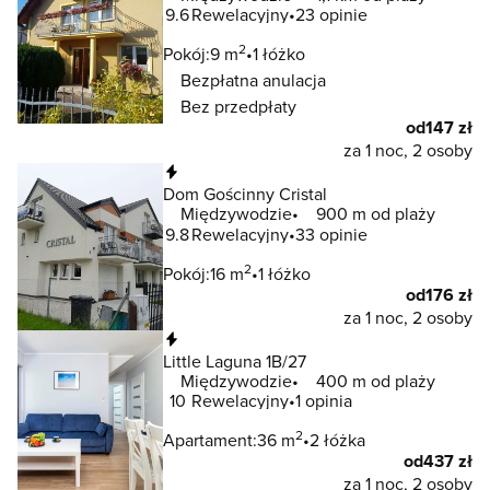
9.6
Rewelacyjny
23 opinie
2
Pokój:
9 m
1 łóżko
Bezpłatna anulacja
Bez przedpłaty
od
147 zł
za 1 noc, 2 osoby
Natychmiastowa rezerwacja
Dom Gościnny Cristal
Międzywodzie
900 m od plaży
9.8
Rewelacyjny
33 opinie
2
Pokój:
16 m
1 łóżko
od
176 zł
za 1 noc, 2 osoby
Natychmiastowa rezerwacja
Little Laguna 1B/27
Międzywodzie
400 m od plaży
10
Rewelacyjny
1 opinia
2
Apartament:
36 m
2 łóżka
od
437 zł
za 1 noc, 2 osoby