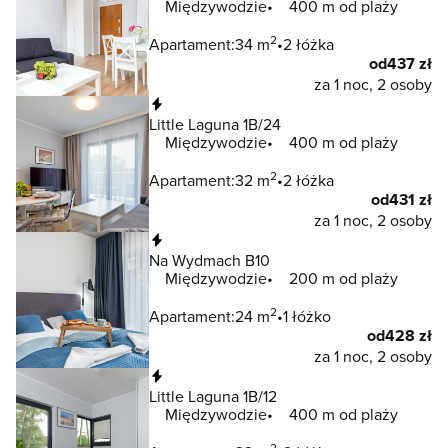
Międzywodzie
400 m od plaży
2
Apartament:
34 m
2 łóżka
od
437 zł
za 1 noc, 2 osoby
Natychmiastowa rezerwacja
Little Laguna 1B/24
Międzywodzie
400 m od plaży
2
Apartament:
32 m
2 łóżka
od
431 zł
za 1 noc, 2 osoby
Natychmiastowa rezerwacja
Na Wydmach B10
Międzywodzie
200 m od plaży
2
Apartament:
24 m
1 łóżko
od
428 zł
za 1 noc, 2 osoby
Natychmiastowa rezerwacja
Little Laguna 1B/12
Międzywodzie
400 m od plaży
2