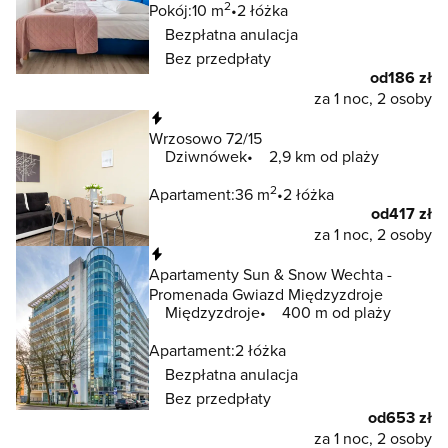
2
Pokój:
10 m
2 łóżka
Bezpłatna anulacja
Bez przedpłaty
od
186 zł
za 1 noc, 2 osoby
Natychmiastowa rezerwacja
Wrzosowo 72/15
Dziwnówek
2,9 km od plaży
2
Apartament:
36 m
2 łóżka
od
417 zł
za 1 noc, 2 osoby
Natychmiastowa rezerwacja
Apartamenty Sun & Snow Wechta -
Promenada Gwiazd Międzyzdroje
Międzyzdroje
400 m od plaży
Apartament:
2 łóżka
Bezpłatna anulacja
Bez przedpłaty
od
653 zł
za 1 noc, 2 osoby