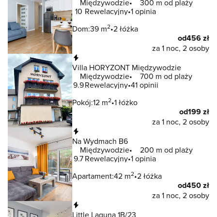
Międzywodzie
300 m od plaży
10
Rewelacyjny
1 opinia
2
Dom:
39 m
2 łóżka
od
456 zł
za 1 noc, 2 osoby
Natychmiastowa rezerwacja
Villa HORYZONT Międzywodzie
Międzywodzie
700 m od plaży
9.9
Rewelacyjny
41 opinii
2
Pokój:
12 m
1 łóżko
od
199 zł
za 1 noc, 2 osoby
Natychmiastowa rezerwacja
Na Wydmach B6
Międzywodzie
200 m od plaży
9.7
Rewelacyjny
1 opinia
2
Apartament:
42 m
2 łóżka
od
450 zł
za 1 noc, 2 osoby
Natychmiastowa rezerwacja
Little Laguna 1B/23