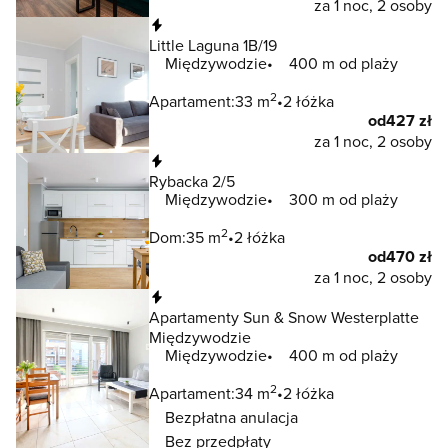
za 1 noc, 2 osoby
Natychmiastowa rezerwacja
Little Laguna 1B/19
Międzywodzie
400 m od plaży
2
Apartament:
33 m
2 łóżka
od
427 zł
za 1 noc, 2 osoby
Natychmiastowa rezerwacja
Rybacka 2/5
Międzywodzie
300 m od plaży
2
Dom:
35 m
2 łóżka
od
470 zł
za 1 noc, 2 osoby
Natychmiastowa rezerwacja
Apartamenty Sun & Snow Westerplatte
Międzywodzie
Międzywodzie
400 m od plaży
2
Apartament:
34 m
2 łóżka
Bezpłatna anulacja
Bez przedpłaty