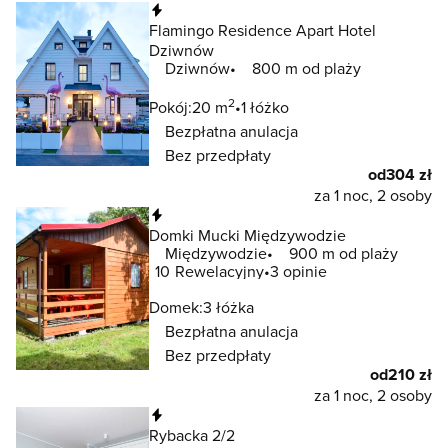
Natychmiastowa rezerwacja
Flamingo Residence Apart Hotel
Dziwnów
Dziwnów
800 m od plaży
2
Pokój:
20 m
1 łóżko
Bezpłatna anulacja
Bez przedpłaty
od
304 zł
za 1 noc, 2 osoby
Natychmiastowa rezerwacja
Domki Mucki Międzywodzie
Międzywodzie
900 m od plaży
10
Rewelacyjny
3 opinie
Domek:
3 łóżka
Bezpłatna anulacja
Bez przedpłaty
od
210 zł
za 1 noc, 2 osoby
Natychmiastowa rezerwacja
Rybacka 2/2