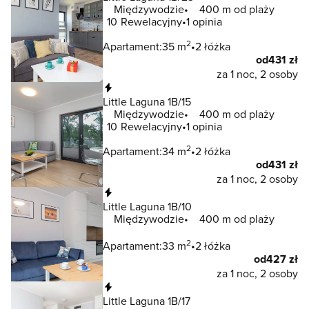
Międzywodzie
400 m od plaży
10
Rewelacyjny
1 opinia
2
Apartament:
35 m
2 łóżka
od
431 zł
za 1 noc, 2 osoby
Natychmiastowa rezerwacja
Little Laguna 1B/15
Międzywodzie
400 m od plaży
10
Rewelacyjny
1 opinia
2
Apartament:
34 m
2 łóżka
od
431 zł
za 1 noc, 2 osoby
Natychmiastowa rezerwacja
Little Laguna 1B/10
Międzywodzie
400 m od plaży
2
Apartament:
33 m
2 łóżka
od
427 zł
za 1 noc, 2 osoby
Natychmiastowa rezerwacja
Little Laguna 1B/17