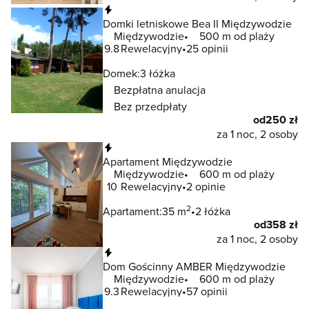
Natychmiastowa rezerwacja
Domki letniskowe Bea II Międzywodzie
Międzywodzie
500 m od plaży
9.8
Rewelacyjny
25 opinii
Domek:
3 łóżka
Bezpłatna anulacja
Bez przedpłaty
od
250 zł
za 1 noc, 2 osoby
Natychmiastowa rezerwacja
Apartament Międzywodzie
Międzywodzie
600 m od plaży
10
Rewelacyjny
2 opinie
2
Apartament:
35 m
2 łóżka
od
358 zł
za 1 noc, 2 osoby
Natychmiastowa rezerwacja
Dom Gościnny AMBER Międzywodzie
Międzywodzie
600 m od plaży
9.3
Rewelacyjny
57 opinii