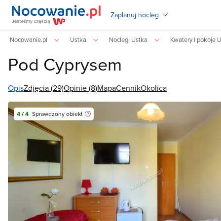
Zaplanuj nocleg
Nocowanie.pl
Ustka
Noclegi Ustka
Kwatery i pokoje 
Pod Cyprysem
Opis
Zdjęcia (29)
Opinie (8)
Mapa
Cennik
Okolica
4
/
4
Sprawdzony obiekt