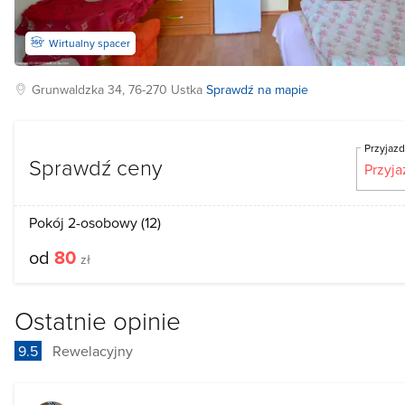
Wirtualny spacer
Grunwaldzka
34, 76-270
Ustka
Sprawdź na mapie
Przyjaz
Sprawdź ceny
Pokój 2-osobowy (12)
od
80
zł
Ostatnie opinie
9.5
Rewelacyjny