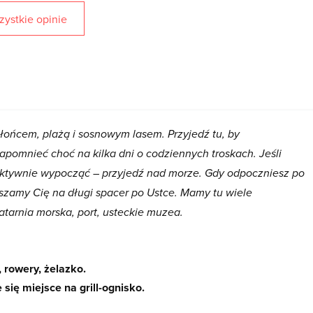
ystkie opinie
łońcem, plażą i sosnowym lasem. Przyjedź tu, by
apomnieć choć na kilka dni o codziennych troskach. Jeśli
z aktywnie wypocząć – przyjedź nad morze. Gdy odpoczniesz po
aszamy Cię na długi spacer po Ustce. Mamy tu wiele
atarnia morska, port, usteckie muzea.
 rowery, żelazko.
się miejsce na grill-ognisko.