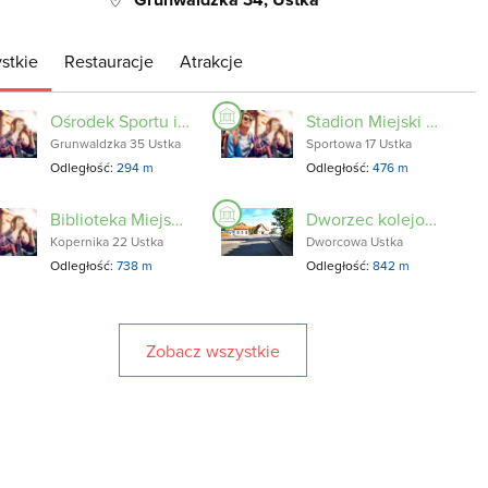
stkie
Restauracje
Atrakcje
Ośrodek Sportu i Rekreacji w Ustce
Stadion Miejski w Ustce
Grunwaldzka 35 Ustka
Sportowa 17 Ustka
Odległość:
294 m
Odległość:
476 m
Biblioteka Miejska im. gen. Mariusza Zaruskiego
Dworzec kolejowy z lat 18781911
Kopernika 22 Ustka
Dworcowa Ustka
Odległość:
738 m
Odległość:
842 m
Zobacz wszystkie