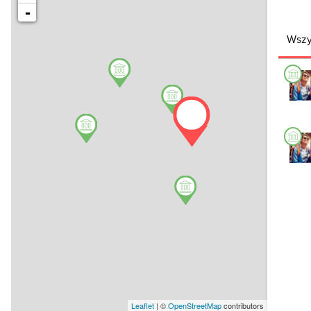
-
Wszy
Leaflet
| ©
OpenStreetMap
contributors