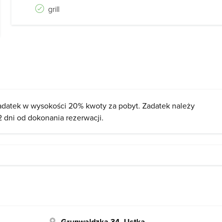
grill
adatek w wysokości 20% kwoty za pobyt. Zadatek należy
2 dni od dokonania rezerwacji.
Grunwaldzka 34, Ustka