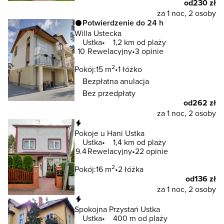
od
230 zł
za 1 noc, 2 osoby
Potwierdzenie do 24 h
Willa Ustecka
Ustka
1,2 km od plaży
10
Rewelacyjny
3 opinie
2
Pokój:
15 m
1 łóżko
Bezpłatna anulacja
Bez przedpłaty
od
262 zł
za 1 noc, 2 osoby
Natychmiastowa rezerwacja
Pokoje u Hani Ustka
Ustka
1,4 km od plaży
9.4
Rewelacyjny
22 opinie
2
Pokój:
16 m
2 łóżka
od
136 zł
za 1 noc, 2 osoby
Natychmiastowa rezerwacja
Spokojna Przystań Ustka
Ustka
400 m od plaży