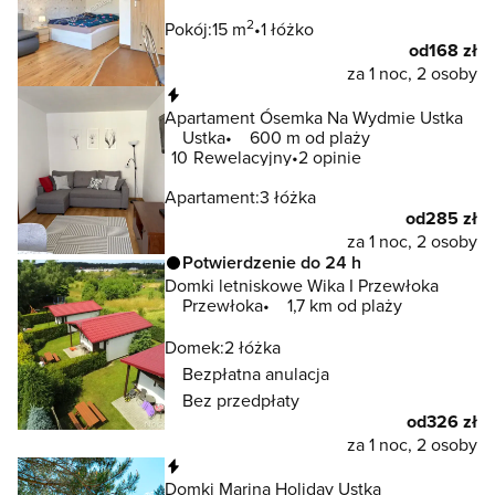
2
Pokój:
15 m
1 łóżko
od
168 zł
za 1 noc, 2 osoby
Natychmiastowa rezerwacja
Apartament Ósemka Na Wydmie Ustka
Ustka
600 m od plaży
10
Rewelacyjny
2 opinie
Apartament:
3 łóżka
od
285 zł
za 1 noc, 2 osoby
Potwierdzenie do 24 h
Domki letniskowe Wika I Przewłoka
Przewłoka
1,7 km od plaży
Domek:
2 łóżka
Bezpłatna anulacja
Bez przedpłaty
od
326 zł
za 1 noc, 2 osoby
Natychmiastowa rezerwacja
Domki Marina Holiday Ustka