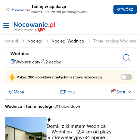
Taniej w aplikacji
×
OTWÓRZ
Nawet 20% zniżki po zalogowaniu
owanie.pl
Noclegi
Noclegi Wodnica
Tanie noclegi Wodnica
Wodnica
Wybierz daty
2 osoby
Pokaż
260 obiektów
z natychmiastową rezerwacją
Mapa
Filtruj
Sortuj
Wodnica - tanie noclegi
(
311 obiektów
)
Natychmiastowa rezerwacja
Domki z klimatem Wodnica
Wodnica
2,4 km od plaży
9.7
Rewelacyjny
34 opinie