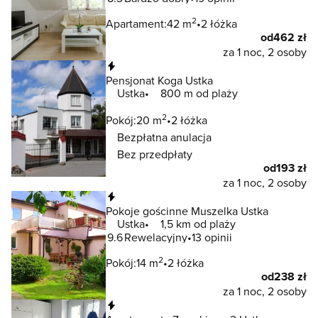
2
Apartament:
42 m
2 łóżka
od
462 zł
za 1 noc, 2 osoby
Natychmiastowa rezerwacja
Pensjonat Koga Ustka
Ustka
800 m od plaży
2
Pokój:
20 m
2 łóżka
Bezpłatna anulacja
Bez przedpłaty
od
193 zł
za 1 noc, 2 osoby
Natychmiastowa rezerwacja
Pokoje gościnne Muszelka Ustka
Ustka
1,5 km od plaży
9.6
Rewelacyjny
13 opinii
2
Pokój:
14 m
2 łóżka
od
238 zł
za 1 noc, 2 osoby
Natychmiastowa rezerwacja