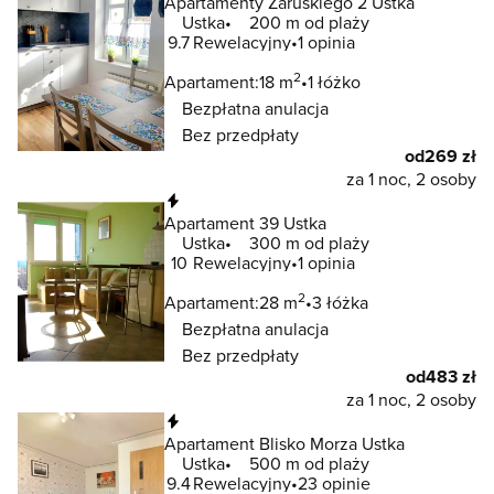
Apartamenty Zaruskiego 2 Ustka
Ustka
200 m od plaży
9.7
Rewelacyjny
1 opinia
2
Apartament:
18 m
1 łóżko
Bezpłatna anulacja
Bez przedpłaty
od
269 zł
za 1 noc, 2 osoby
Natychmiastowa rezerwacja
Apartament 39 Ustka
Ustka
300 m od plaży
10
Rewelacyjny
1 opinia
2
Apartament:
28 m
3 łóżka
Bezpłatna anulacja
Bez przedpłaty
od
483 zł
za 1 noc, 2 osoby
Natychmiastowa rezerwacja
Apartament Blisko Morza Ustka
Ustka
500 m od plaży
9.4
Rewelacyjny
23 opinie