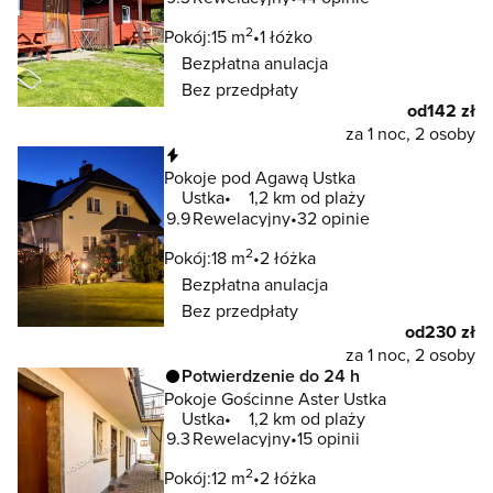
2
Pokój:
15 m
1 łóżko
Bezpłatna anulacja
Bez przedpłaty
od
142 zł
za 1 noc, 2 osoby
Natychmiastowa rezerwacja
Pokoje pod Agawą Ustka
Ustka
1,2 km od plaży
9.9
Rewelacyjny
32 opinie
2
Pokój:
18 m
2 łóżka
Bezpłatna anulacja
Bez przedpłaty
od
230 zł
za 1 noc, 2 osoby
Potwierdzenie do 24 h
Pokoje Gościnne Aster Ustka
Ustka
1,2 km od plaży
9.3
Rewelacyjny
15 opinii
2
Pokój:
12 m
2 łóżka