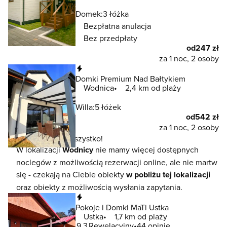
Domek:
3 łóżka
Bezpłatna anulacja
Bez przedpłaty
od
247 zł
za 1 noc, 2 osoby
Natychmiastowa rezerwacja
Domki Premium Nad Bałtykiem
Wodnica
2,4 km od plaży
Willa:
5 łóżek
od
542 zł
za 1 noc, 2 osoby
To jeszcze nie wszystko!
W lokalizacji
Wodnicy
nie mamy więcej dostępnych
noclegów z możliwością rezerwacji online, ale nie martw
się - czekają na Ciebie obiekty
w pobliżu tej lokalizacji
oraz obiekty z możliwością wysłania zapytania.
Natychmiastowa rezerwacja
Pokoje i Domki MaTi Ustka
Ustka
1,7 km od plaży
9.3
Rewelacyjny
44 opinie