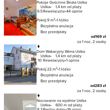
Pokoje Gościnne Beata Ustka
Ustka
1,4 km od plaży
9.5
Rewelacyjny
44 opinie
2
Pokój:
9 m
1 łóżko
Bezpłatna anulacja
Bez przedpłaty
od
169 zł
za 1 noc, 2 osoby
Natychmiastowa rezerwacja
Dom Wakacyjny Wena Ustka
Ustka
1,4 km od plaży
10
Rewelacyjny
1 opinia
2
Pokój:
22 m
1 łóżko
Bezpłatna anulacja
Bez przedpłaty
od
283 zł
za 1 noc, 2 osoby
Natychmiastowa rezerwacja
Nocowanie na wydmie Ustka
Ustka
600 m od plaży
8.3
Bardzo dobry
19 opinii