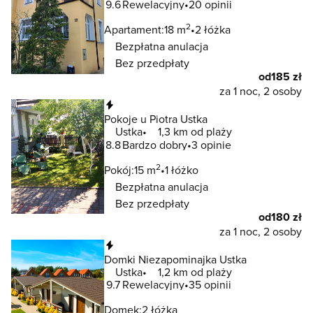
9.6
Rewelacyjny
20 opinii
2
Apartament:
18 m
2 łóżka
Bezpłatna anulacja
Bez przedpłaty
od
185 zł
za 1 noc, 2 osoby
Natychmiastowa rezerwacja
Pokoje u Piotra Ustka
Ustka
1,3 km od plaży
8.8
Bardzo dobry
3 opinie
2
Pokój:
15 m
1 łóżko
Bezpłatna anulacja
Bez przedpłaty
od
180 zł
za 1 noc, 2 osoby
Natychmiastowa rezerwacja
Domki Niezapominajka Ustka
Ustka
1,2 km od plaży
9.7
Rewelacyjny
35 opinii
Domek:
2 łóżka