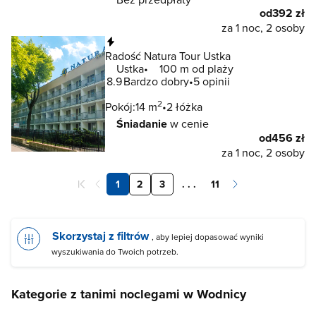
od
392 zł
za 1 noc, 2 osoby
Natychmiastowa rezerwacja
Radość Natura Tour Ustka
Ustka
100 m od plaży
8.9
Bardzo dobry
5 opinii
2
Pokój:
14 m
2 łóżka
Śniadanie
w cenie
od
456 zł
za 1 noc, 2 osoby
1
2
3
. . .
11
Skorzystaj z filtrów
, aby lepiej dopasować wyniki
wyszukiwania do Twoich potrzeb.
Kategorie z tanimi noclegami w Wodnicy