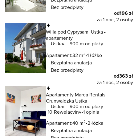
Bez przedpłaty
od
196 zł
za 1 noc, 2 osoby
Natychmiastowa rezerwacja
Willa pod Cyprysami Ustka -
apartamenty
Ustka
900 m od plaży
2
Apartament:
32 m
1 łóżko
Bezpłatna anulacja
Bez przedpłaty
od
363 zł
za 1 noc, 2 osoby
Natychmiastowa rezerwacja
Apartamenty Marea Rentals
Grunwaldzka Ustka
Ustka
900 m od plaży
10
Rewelacyjny
1 opinia
2
Apartament:
40 m
2 łóżka
Bezpłatna anulacja
Bez przedpłaty