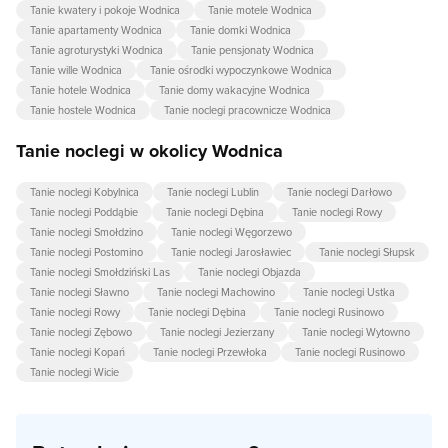
Tanie kwatery i pokoje Wodnica
Tanie motele Wodnica
Tanie apartamenty Wodnica
Tanie domki Wodnica
Tanie agroturystyki Wodnica
Tanie pensjonaty Wodnica
Tanie wille Wodnica
Tanie ośrodki wypoczynkowe Wodnica
Tanie hotele Wodnica
Tanie domy wakacyjne Wodnica
Tanie hostele Wodnica
Tanie noclegi pracownicze Wodnica
Tanie noclegi w okolicy Wodnica
Tanie noclegi Kobylnica
Tanie noclegi Lublin
Tanie noclegi Darłowo
Tanie noclegi Poddąbie
Tanie noclegi Dębina
Tanie noclegi Rowy
Tanie noclegi Smołdzino
Tanie noclegi Węgorzewo
Tanie noclegi Postomino
Tanie noclegi Jarosławiec
Tanie noclegi Słupsk
Tanie noclegi Smołdziński Las
Tanie noclegi Objazda
Tanie noclegi Sławno
Tanie noclegi Machowino
Tanie noclegi Ustka
Tanie noclegi Rowy
Tanie noclegi Dębina
Tanie noclegi Rusinowo
Tanie noclegi Zębowo
Tanie noclegi Jezierzany
Tanie noclegi Wytowno
Tanie noclegi Kopań
Tanie noclegi Przewłoka
Tanie noclegi Rusinowo
Tanie noclegi Wicie