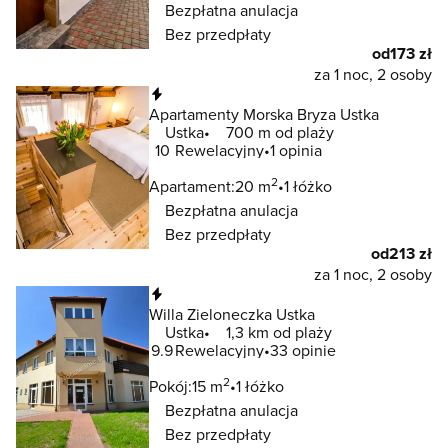
Bezpłatna anulacja
Bez przedpłaty
od
173 zł
za 1 noc, 2 osoby
Natychmiastowa rezerwacja
Apartamenty Morska Bryza Ustka
Ustka
700 m od plaży
10
Rewelacyjny
1 opinia
2
Apartament:
20 m
1 łóżko
Bezpłatna anulacja
Bez przedpłaty
od
213 zł
za 1 noc, 2 osoby
Natychmiastowa rezerwacja
Willa Zieloneczka Ustka
Ustka
1,3 km od plaży
9.9
Rewelacyjny
33 opinie
2
Pokój:
15 m
1 łóżko
Bezpłatna anulacja
Bez przedpłaty