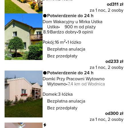
od
311 zł
za 1 noc, 2 osoby
Potwierdzenie do 24 h
Dom Wakacyjny u Mirka Ustka
Ustka
900 m od plaży
8.9
Bardzo dobry
9 opinii
2
Pokój:
16 m
1 łóżko
Bezpłatna anulacja
Bez przedpłaty
od
233 zł
za 1 noc, 2 osoby
Potwierdzenie do 24 h
Domki Przy Pracowni Wytowno
Wytowno
7,4 km od Wodnica
Domek:
3 łóżka
Bezpłatna anulacja
Bez przedpłaty
od
300 zł
za 1 noc, 2 osoby
Natychmiastowa rezerwacja