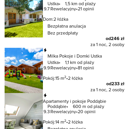
Ustka
1,5 km od plaży
9.7
Rewelacyjny
21 opinii
Dom:
2 łóżka
Bezpłatna anulacja
Bez przedpłaty
od
246 zł
za 1 noc, 2 osoby
Natychmiastowa rezerwacja
Milka Pokoje i Domki Ustka
Ustka
1,1 km od plaży
9.9
Rewelacyjny
81 opinii
2
Pokój:
15 m
2 łóżka
od
233 zł
za 1 noc, 2 osoby
Natychmiastowa rezerwacja
Apartamenty i pokoje Poddąbie
Poddąbie
600 m od plaży
9.3
Rewelacyjny
20 opinii
2
Pokój:
14 m
2 łóżka
Bezpłatna anulacja