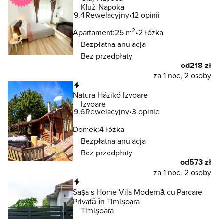
Kluż-Napoka
9.4
Rewelacyjny
12 opinii
2
Apartament:
25 m
2 łóżka
Bezpłatna anulacja
Bez przedpłaty
od
218 zł
za 1 noc, 2 osoby
Natychmiastowa rezerwacja
Natura Házikó Izvoare
Izvoare
9.6
Rewelacyjny
3 opinie
Domek:
4 łóżka
Bezpłatna anulacja
Bez przedpłaty
od
573 zł
za 1 noc, 2 osoby
Natychmiastowa rezerwacja
Sașa s Home Vila Modernă cu Parcare
Privată în Timișoara
Timişoara