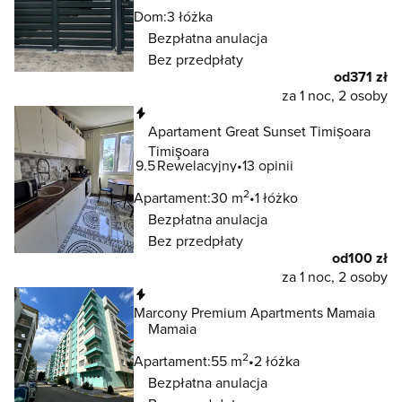
Dom:
3 łóżka
Bezpłatna anulacja
Bez przedpłaty
od
371 zł
za 1 noc, 2 osoby
Natychmiastowa rezerwacja
Apartament Great Sunset Timișoara
Timişoara
9.5
Rewelacyjny
13 opinii
2
Apartament:
30 m
1 łóżko
Bezpłatna anulacja
Bez przedpłaty
od
100 zł
za 1 noc, 2 osoby
Natychmiastowa rezerwacja
Marcony Premium Apartments Mamaia
Mamaia
2
Apartament:
55 m
2 łóżka
Bezpłatna anulacja