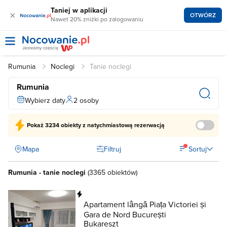
Taniej w aplikacji
×
OTWÓRZ
Nawet 20% zniżki po zalogowaniu
Rumunia
Noclegi
Tanie noclegi
Rumunia
Wybierz daty
2 osoby
Pokaż
3234 obiekty
z natychmiastową rezerwacją
Mapa
Filtruj
Sortuj
Rumunia - tanie noclegi
(
3365 obiektów
)
Natychmiastowa rezerwacja
Apartament lângă Piața Victoriei și
Gara de Nord București
Bukareszt