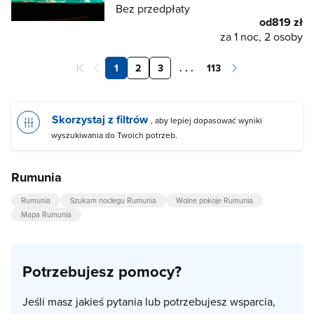
Bez przedpłaty
od
819 zł
za 1 noc, 2 osoby
1
2
3
. . .
113
Skorzystaj z filtrów
, aby lepiej dopasować wyniki
wyszukiwania do Twoich potrzeb.
Rumunia
Rumunia
Szukam noclegu Rumunia
Wolne pokoje Rumunia
Mapa Rumunia
Potrzebujesz pomocy?
Jeśli masz jakieś pytania lub potrzebujesz wsparcia,