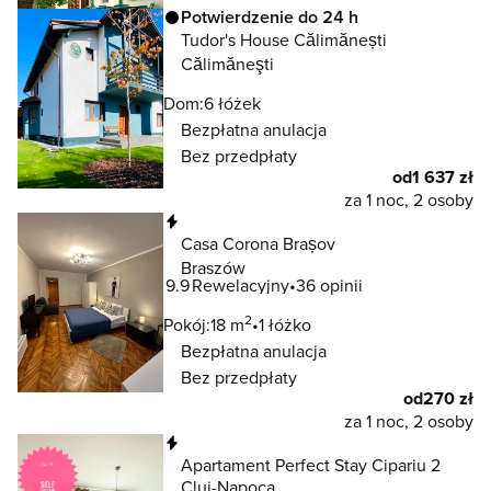
Potwierdzenie do 24 h
Tudor's House Călimănești
Călimăneşti
Dom:
6 łóżek
Bezpłatna anulacja
Bez przedpłaty
od
1 637 zł
za 1 noc, 2 osoby
Natychmiastowa rezerwacja
Casa Corona Brașov
Braszów
9.9
Rewelacyjny
36 opinii
2
Pokój:
18 m
1 łóżko
Bezpłatna anulacja
Bez przedpłaty
od
270 zł
za 1 noc, 2 osoby
Natychmiastowa rezerwacja
Apartament Perfect Stay Cipariu 2
Cluj-Napoca