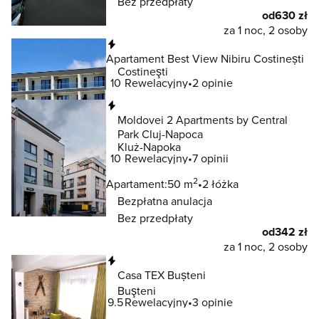
Bez przedpłaty
od
630 zł
za 1 noc, 2 osoby
Natychmiastowa rezerwacja
Apartament Best View Nibiru Costinești
Costineşti
10
Rewelacyjny
2 opinie
Natychmiastowa rezerwacja
Moldovei 2 Apartments by Central
Park Cluj-Napoca
Kluż-Napoka
10
Rewelacyjny
7 opinii
2
Apartament:
50 m
2 łóżka
Bezpłatna anulacja
Bez przedpłaty
od
342 zł
za 1 noc, 2 osoby
Natychmiastowa rezerwacja
Casa TEX Bușteni
Buşteni
9.5
Rewelacyjny
3 opinie