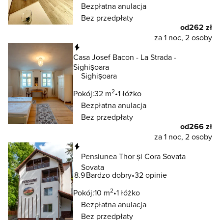
Bezpłatna anulacja
Bez przedpłaty
od
262 zł
za 1 noc, 2 osoby
Natychmiastowa rezerwacja
Casa Josef Bacon - La Strada -
Sighișoara
Sighișoara
2
Pokój:
32 m
1 łóżko
Bezpłatna anulacja
Bez przedpłaty
od
266 zł
za 1 noc, 2 osoby
Natychmiastowa rezerwacja
Pensiunea Thor și Cora Sovata
Sovata
8.9
Bardzo dobry
32 opinie
2
Pokój:
10 m
1 łóżko
Bezpłatna anulacja
Bez przedpłaty