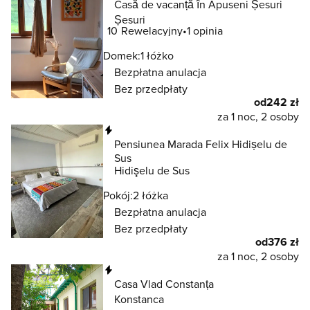
Casă de vacanță în Apuseni Șesuri
Șesuri
10
Rewelacyjny
1 opinia
Domek:
1 łóżko
Bezpłatna anulacja
Bez przedpłaty
od
242 zł
za 1 noc, 2 osoby
Natychmiastowa rezerwacja
Pensiunea Marada Felix Hidișelu de
Sus
Hidişelu de Sus
Pokój:
2 łóżka
Bezpłatna anulacja
Bez przedpłaty
od
376 zł
za 1 noc, 2 osoby
Natychmiastowa rezerwacja
Casa Vlad Constanța
Konstanca