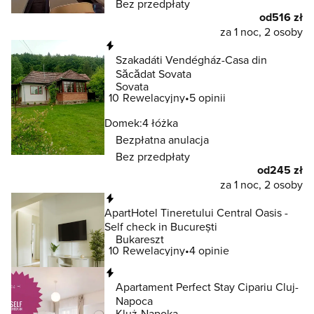
Bez przedpłaty
od
516 zł
za 1 noc, 2 osoby
Natychmiastowa rezerwacja
Szakadáti Vendégház-Casa din
Săcădat Sovata
Sovata
10
Rewelacyjny
5 opinii
Domek:
4 łóżka
Bezpłatna anulacja
Bez przedpłaty
od
245 zł
za 1 noc, 2 osoby
Natychmiastowa rezerwacja
ApartHotel Tineretului Central Oasis -
Self check in București
Bukareszt
10
Rewelacyjny
4 opinie
Natychmiastowa rezerwacja
Apartament Perfect Stay Cipariu Cluj-
Napoca
Kluż-Napoka