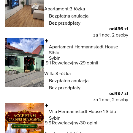
Apartament:
3 łóżka
Bezpłatna anulacja
Bez przedpłaty
od
436 zł
za 1 noc, 2 osoby
Natychmiastowa rezerwacja
Apartament Hermannstadt House
Sibiu
Sybin
9.1
Rewelacyjny
29 opinii
Willa:
3 łóżka
Bezpłatna anulacja
Bez przedpłaty
od
497 zł
za 1 noc, 2 osoby
Natychmiastowa rezerwacja
Vila Hermannstadt House 1 Sibiu
Sybin
9.9
Rewelacyjny
30 opinii