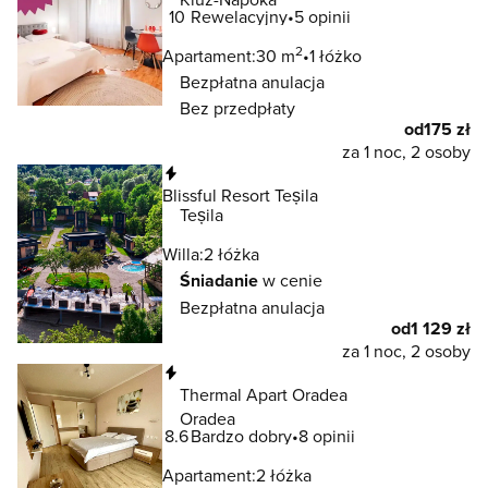
10
Rewelacyjny
5 opinii
2
Apartament:
30 m
1 łóżko
Bezpłatna anulacja
Bez przedpłaty
od
175 zł
za 1 noc, 2 osoby
Natychmiastowa rezerwacja
Blissful Resort Teșila
Teșila
Willa:
2 łóżka
Śniadanie
w cenie
Bezpłatna anulacja
od
1 129 zł
za 1 noc, 2 osoby
Natychmiastowa rezerwacja
Thermal Apart Oradea
Oradea
8.6
Bardzo dobry
8 opinii
Apartament:
2 łóżka