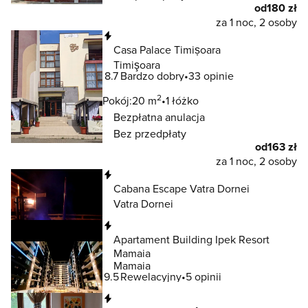
od
180 zł
za 1 noc, 2 osoby
Natychmiastowa rezerwacja
Casa Palace Timișoara
Timişoara
8.7
Bardzo dobry
33 opinie
2
Pokój:
20 m
1 łóżko
Bezpłatna anulacja
Bez przedpłaty
od
163 zł
za 1 noc, 2 osoby
Natychmiastowa rezerwacja
Cabana Escape Vatra Dornei
Vatra Dornei
Natychmiastowa rezerwacja
Apartament Building Ipek Resort
Mamaia
Mamaia
9.5
Rewelacyjny
5 opinii
Natychmiastowa rezerwacja