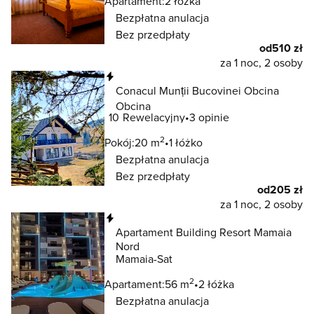
Apartament:
2 łóżka
Bezpłatna anulacja
Bez przedpłaty
od
510 zł
za 1 noc, 2 osoby
Natychmiastowa rezerwacja
Conacul Munții Bucovinei Obcina
Obcina
10
Rewelacyjny
3 opinie
2
Pokój:
20 m
1 łóżko
Bezpłatna anulacja
Bez przedpłaty
od
205 zł
za 1 noc, 2 osoby
Natychmiastowa rezerwacja
Apartament Building Resort Mamaia
Nord
Mamaia-Sat
2
Apartament:
56 m
2 łóżka
Bezpłatna anulacja