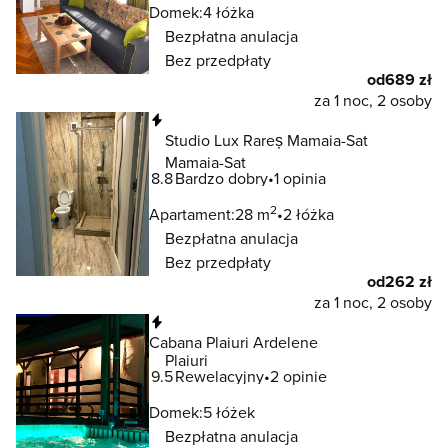
Domek:
4 łóżka
Bezpłatna anulacja
Bez przedpłaty
od
689 zł
za 1 noc, 2 osoby
Natychmiastowa rezerwacja
Studio Lux Rareș Mamaia-Sat
Mamaia-Sat
8.8
Bardzo dobry
1 opinia
2
Apartament:
28 m
2 łóżka
Bezpłatna anulacja
Bez przedpłaty
od
262 zł
za 1 noc, 2 osoby
Natychmiastowa rezerwacja
Cabana Plaiuri Ardelene
Plaiuri
9.5
Rewelacyjny
2 opinie
Domek:
5 łóżek
Bezpłatna anulacja