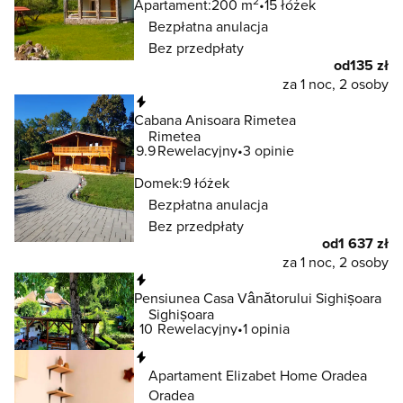
2
Apartament:
200 m
15 łóżek
Bezpłatna anulacja
Bez przedpłaty
od
135 zł
za 1 noc, 2 osoby
Natychmiastowa rezerwacja
Cabana Anisoara Rimetea
Rimetea
9.9
Rewelacyjny
3 opinie
Domek:
9 łóżek
Bezpłatna anulacja
Bez przedpłaty
od
1 637 zł
za 1 noc, 2 osoby
Natychmiastowa rezerwacja
Pensiunea Casa Vânătorului Sighișoara
Sighișoara
10
Rewelacyjny
1 opinia
Natychmiastowa rezerwacja
Apartament Elizabet Home Oradea
Oradea