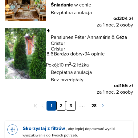
Śniadanie
w cenie
Bezpłatna anulacja
od
304 zł
za 1 noc, 2 osoby
Natychmiastowa rezerwacja
Pensiunea Péter Annamária & Géza
Cristur
Cristur
8.6
Bardzo dobry
94 opinie
2
Pokój:
10 m
2 łóżka
Bezpłatna anulacja
Bez przedpłaty
od
165 zł
za 1 noc, 2 osoby
1
2
3
. . .
28
Skorzystaj z filtrów
, aby lepiej dopasować wyniki
wyszukiwania do Twoich potrzeb.