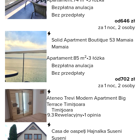
Bezpłatna anulacja
Bez przedpłaty
od
646 zł
za 1 noc, 2 osoby
Natychmiastowa rezerwacja
Solid Apartment Boutique 53 Mamaia
Mamaia
2
Apartament:
85 m
3 łóżka
Bezpłatna anulacja
Bez przedpłaty
od
702 zł
za 1 noc, 2 osoby
Natychmiastowa rezerwacja
Ateneo Trevi Modern Apartment Big
Terrace Timișoara
Timişoara
9.3
Rewelacyjny
1 opinia
Natychmiastowa rezerwacja
Casa de oaspeți Hajnalka Suseni
Suseni