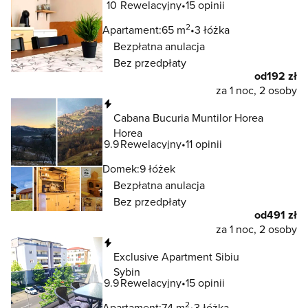
10
Rewelacyjny
15 opinii
2
Apartament:
65 m
3 łóżka
Bezpłatna anulacja
Bez przedpłaty
od
192 zł
za 1 noc, 2 osoby
Natychmiastowa rezerwacja
Cabana Bucuria Muntilor Horea
Horea
9.9
Rewelacyjny
11 opinii
Domek:
9 łóżek
Bezpłatna anulacja
Bez przedpłaty
od
491 zł
za 1 noc, 2 osoby
Natychmiastowa rezerwacja
Exclusive Apartment Sibiu
Sybin
9.9
Rewelacyjny
15 opinii
2
Apartament:
74 m
3 łóżka