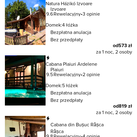
Natura Házikó Izvoare
Izvoare
9.6
Rewelacyjny
3 opinie
Domek:
4 łóżka
Bezpłatna anulacja
Bez przedpłaty
od
573 zł
za 1 noc, 2 osoby
Natychmiastowa rezerwacja
Cabana Plaiuri Ardelene
Plaiuri
9.5
Rewelacyjny
2 opinie
Domek:
5 łóżek
Bezpłatna anulacja
Bez przedpłaty
od
819 zł
za 1 noc, 2 osoby
Natychmiastowa rezerwacja
Cabana din Bușuc Râșca
Râșca
9.8
Rewelacyjny
4 opinie