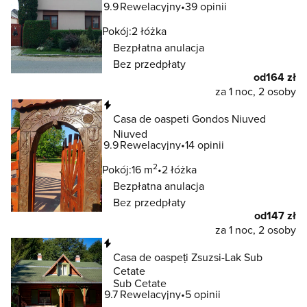
9.9
Rewelacyjny
39 opinii
Pokój:
2 łóżka
Bezpłatna anulacja
Bez przedpłaty
od
164 zł
za 1 noc, 2 osoby
Natychmiastowa rezerwacja
Casa de oaspeti Gondos Niuved
Niuved
9.9
Rewelacyjny
14 opinii
2
Pokój:
16 m
2 łóżka
Bezpłatna anulacja
Bez przedpłaty
od
147 zł
za 1 noc, 2 osoby
Natychmiastowa rezerwacja
Casa de oaspeți Zsuzsi-Lak Sub
Cetate
Sub Cetate
9.7
Rewelacyjny
5 opinii