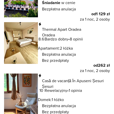
Śniadanie
w cenie
Bezpłatna anulacja
od
1 129 zł
za 1 noc, 2 osoby
Natychmiastowa rezerwacja
Thermal Apart Oradea
Oradea
8.6
Bardzo dobry
8 opinii
Apartament:
2 łóżka
Bezpłatna anulacja
Bez przedpłaty
od
262 zł
za 1 noc, 2 osoby
Natychmiastowa rezerwacja
Casă de vacanță în Apuseni Șesuri
Șesuri
10
Rewelacyjny
1 opinia
Domek:
1 łóżko
Bezpłatna anulacja
Bez przedpłaty