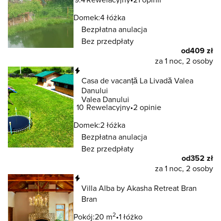
Domek:
4 łóżka
Bezpłatna anulacja
Bez przedpłaty
od
409 zł
za 1 noc, 2 osoby
Natychmiastowa rezerwacja
Casa de vacanță La Livadă Valea
Danului
Valea Danului
10
Rewelacyjny
2 opinie
Domek:
2 łóżka
Bezpłatna anulacja
Bez przedpłaty
od
352 zł
za 1 noc, 2 osoby
Natychmiastowa rezerwacja
Villa Alba by Akasha Retreat Bran
Bran
2
Pokój:
20 m
1 łóżko