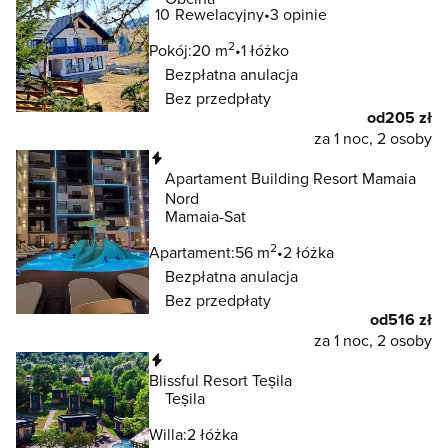
10
Rewelacyjny
3 opinie
2
Pokój:
20 m
1 łóżko
Bezpłatna anulacja
Bez przedpłaty
od
205 zł
za 1 noc, 2 osoby
Natychmiastowa rezerwacja
Apartament Building Resort Mamaia
Nord
Mamaia-Sat
2
Apartament:
56 m
2 łóżka
Bezpłatna anulacja
Bez przedpłaty
od
516 zł
za 1 noc, 2 osoby
Natychmiastowa rezerwacja
Blissful Resort Teșila
Teșila
Willa:
2 łóżka