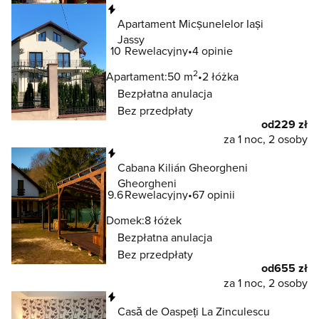
Natychmiastowa rezerwacja
Apartament Micșunelelor Iași
Jassy
10
Rewelacyjny
4 opinie
2
Apartament:
50 m
2 łóżka
Bezpłatna anulacja
Bez przedpłaty
od
229 zł
za 1 noc, 2 osoby
Natychmiastowa rezerwacja
Cabana Kilián Gheorgheni
Gheorgheni
9.6
Rewelacyjny
67 opinii
Domek:
8 łóżek
Bezpłatna anulacja
Bez przedpłaty
od
655 zł
za 1 noc, 2 osoby
Natychmiastowa rezerwacja
Casă de Oaspeți La Zinculescu