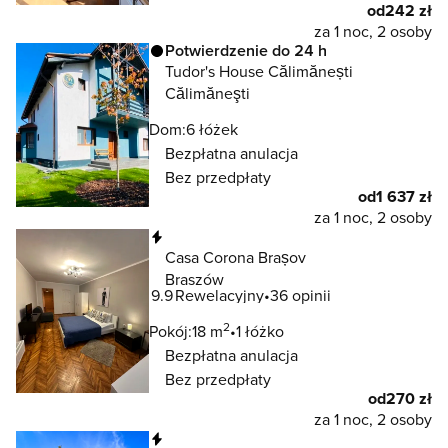
od
242 zł
za 1 noc, 2 osoby
Potwierdzenie do 24 h
Tudor's House Călimănești
Călimăneşti
Dom:
6 łóżek
Bezpłatna anulacja
Bez przedpłaty
od
1 637 zł
za 1 noc, 2 osoby
Natychmiastowa rezerwacja
Casa Corona Brașov
Braszów
9.9
Rewelacyjny
36 opinii
2
Pokój:
18 m
1 łóżko
Bezpłatna anulacja
Bez przedpłaty
od
270 zł
za 1 noc, 2 osoby
Natychmiastowa rezerwacja