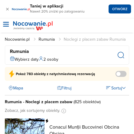
Taniej w aplikacji
×
OTWÓRZ
Nawet 20% zniżki po zalogowaniu
Nocowanie.pl
Rumunia
Noclegi z placem zabaw Rumunia
Rumunia
Wybierz daty
2 osoby
Pokaż
783 obiekty
z natychmiastową rezerwacją
Mapa
Filtruj
Sortuj
Rumunia - Noclegi z placem zabaw
(
825 obiektów
)
Zobacz, jak sortujemy obiekty.
Natychmiastowa rezerwacja
Conacul Munții Bucovinei Obcina
Obcina