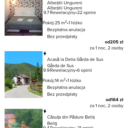
Albeștii Ungureni
Albeștii Ungureni
9.7
Rewelacyjny
22 opinie
2
Pokój:
25 m
1 łóżko
Bezpłatna anulacja
Bez przedpłaty
od
205 zł
za 1 noc, 2 osoby
Natychmiastowa rezerwacja
Acasă la Delia Gârda de Sus
Gârda de Sus
9.9
Rewelacyjny
6 opinii
2
Pokój:
14 m
1 łóżko
Bezpłatna anulacja
Bez przedpłaty
od
164 zł
za 1 noc, 2 osoby
Natychmiastowa rezerwacja
Căsuța din Pădure Beliș
Beliş
9.4
Rewelacyjny
21 opinii