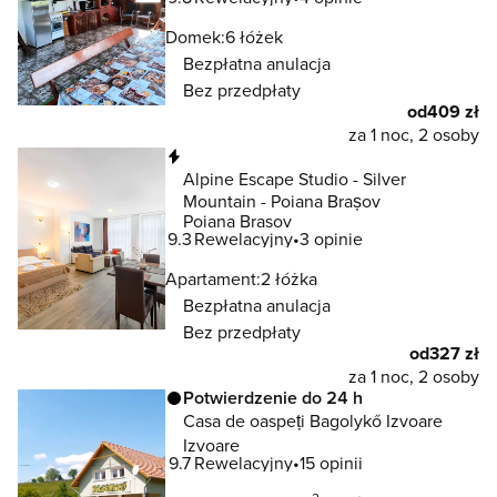
Domek:
6 łóżek
Bezpłatna anulacja
Bez przedpłaty
od
409 zł
za 1 noc, 2 osoby
Natychmiastowa rezerwacja
Alpine Escape Studio - Silver
Mountain - Poiana Brașov
Poiana Brasov
9.3
Rewelacyjny
3 opinie
Apartament:
2 łóżka
Bezpłatna anulacja
Bez przedpłaty
od
327 zł
za 1 noc, 2 osoby
Potwierdzenie do 24 h
Casa de oaspeți Bagolykő Izvoare
Izvoare
9.7
Rewelacyjny
15 opinii