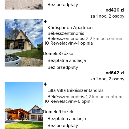
Bez przedpłaty
od
420 zł
za 1 noc, 2 osoby
Natychmiastowa rezerwacja
Körösparton Apartman
Békésszentandrás
Békésszentandrás
2,2 km od centrum
10
Rewelacyjny
1 opinia
Domek:
3 łóżka
Bezpłatna anulacja
Bez przedpłaty
od
642 zł
za 1 noc, 2 osoby
Natychmiastowa rezerwacja
Lilla Villa Békésszentandrás
Békésszentandrás
1,2 km od centrum
10
Rewelacyjny
6 opinii
Domek:
9 łóżek
Bezpłatna anulacja
Bez przedpłaty