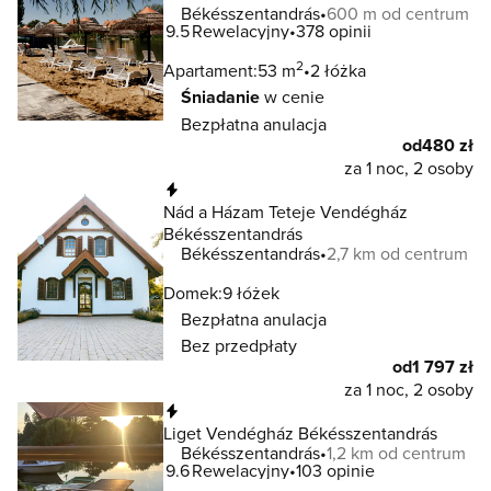
Békésszentandrás
600 m od centrum
9.5
Rewelacyjny
378 opinii
2
Apartament:
53 m
2 łóżka
Śniadanie
w cenie
Bezpłatna anulacja
od
480 zł
za 1 noc, 2 osoby
Natychmiastowa rezerwacja
Nád a Házam Teteje Vendégház
Békésszentandrás
Békésszentandrás
2,7 km od centrum
Domek:
9 łóżek
Bezpłatna anulacja
Bez przedpłaty
od
1 797 zł
za 1 noc, 2 osoby
Natychmiastowa rezerwacja
Liget Vendégház Békésszentandrás
Békésszentandrás
1,2 km od centrum
9.6
Rewelacyjny
103 opinie