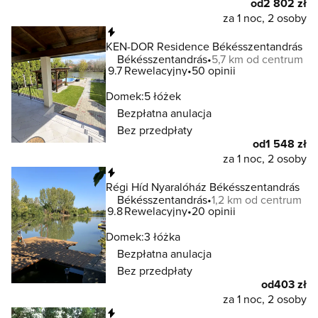
od
2 802 zł
za 1 noc, 2 osoby
Natychmiastowa rezerwacja
KEN-DOR Residence Békésszentandrás
Békésszentandrás
5,7 km od centrum
9.7
Rewelacyjny
50 opinii
Domek:
5 łóżek
Bezpłatna anulacja
Bez przedpłaty
od
1 548 zł
za 1 noc, 2 osoby
Natychmiastowa rezerwacja
Régi Híd Nyaralóház Békésszentandrás
Békésszentandrás
1,2 km od centrum
9.8
Rewelacyjny
20 opinii
Domek:
3 łóżka
Bezpłatna anulacja
Bez przedpłaty
od
403 zł
za 1 noc, 2 osoby
Natychmiastowa rezerwacja