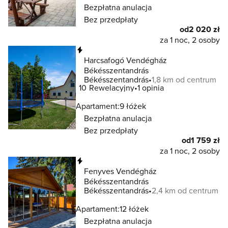
Bezpłatna anulacja
Bez przedpłaty
od
2 020 zł
za 1 noc, 2 osoby
Natychmiastowa rezerwacja
Harcsafogó Vendégház
Békésszentandrás
Békésszentandrás
1,8 km od centrum
10
Rewelacyjny
1 opinia
Apartament:
9 łóżek
Bezpłatna anulacja
Bez przedpłaty
od
1 759 zł
za 1 noc, 2 osoby
Natychmiastowa rezerwacja
Fenyves Vendégház
Békésszentandrás
Békésszentandrás
2,4 km od centrum
Apartament:
12 łóżek
Bezpłatna anulacja