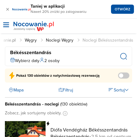
Taniej w aplikacji
×
OTWÓRZ
Nawet 20% zniżki po zalogowaniu
wanie.pl
Węgry
Noclegi Węgry
Noclegi Békésszentandrás
Békésszentandrás
Wybierz daty
2 osoby
Pokaż
130 obiektów
z natychmiastową rezerwacją
Mapa
Filtruj
Sortuj
Békésszentandrás - noclegi
(
130 obiektów
)
Zobacz, jak sortujemy obiekty.
Natychmiastowa rezerwacja
Diófa Vendégház Békésszentandrás
Békésszentandrás
2,5 km od centrum