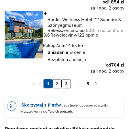
od
1 854 zł
za 1 noc, 2 osoby
Natychmiastowa rezerwacja
Bordűr Wellness Hotel **** Superior &
Szőnyegmúzeum
Békésszentandrás
500 m od centrum
9.6
Rewelacyjny
122 opinie
2
Pokój:
23 m
1 łóżko
Śniadanie
w cenie
Bezpłatna anulacja
od
704 zł
za 1 noc, 2 osoby
1
2
3
. . .
5
Skorzystaj z filtrów
, aby lepiej dopasować wyniki
wyszukiwania do Twoich potrzeb.
Popularne noclegi w okolicy Békésszentandrás