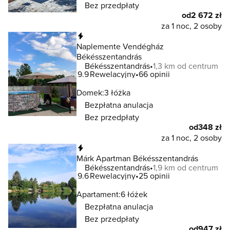
Bez przedpłaty
od
2 672 zł
za 1 noc, 2 osoby
Natychmiastowa rezerwacja
Naplemente Vendégház
Békésszentandrás
Békésszentandrás
1,3 km od centrum
9.9
Rewelacyjny
66 opinii
Domek:
3 łóżka
Bezpłatna anulacja
Bez przedpłaty
od
348 zł
za 1 noc, 2 osoby
Natychmiastowa rezerwacja
Márk Apartman Békésszentandrás
Békésszentandrás
1,9 km od centrum
9.6
Rewelacyjny
25 opinii
Apartament:
6 łóżek
Bezpłatna anulacja
Bez przedpłaty
od
947 zł