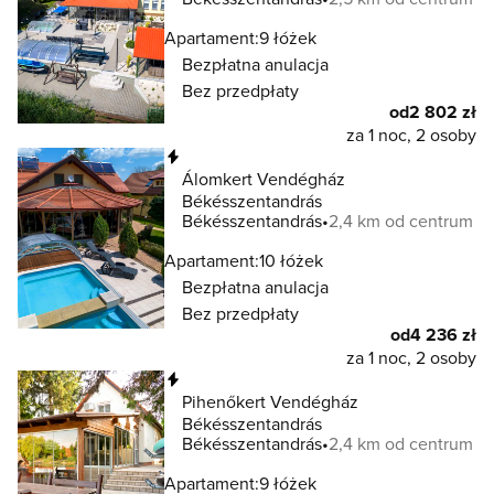
Apartament:
9 łóżek
Bezpłatna anulacja
Bez przedpłaty
od
2 802 zł
za 1 noc, 2 osoby
Natychmiastowa rezerwacja
Álomkert Vendégház
Békésszentandrás
Békésszentandrás
2,4 km od centrum
Apartament:
10 łóżek
Bezpłatna anulacja
Bez przedpłaty
od
4 236 zł
za 1 noc, 2 osoby
Natychmiastowa rezerwacja
Pihenőkert Vendégház
Békésszentandrás
Békésszentandrás
2,4 km od centrum
Apartament:
9 łóżek