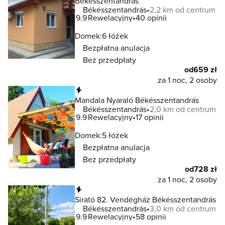
Békésszentandrás
Békésszentandrás
2,2 km od centrum
9.9
Rewelacyjny
40 opinii
Domek:
6 łóżek
Bezpłatna anulacja
Bez przedpłaty
od
659 zł
za 1 noc, 2 osoby
Natychmiastowa rezerwacja
Mandala Nyaraló Békésszentandrás
Békésszentandrás
2,0 km od centrum
9.9
Rewelacyjny
17 opinii
Domek:
5 łóżek
Bezpłatna anulacja
Bez przedpłaty
od
728 zł
za 1 noc, 2 osoby
Natychmiastowa rezerwacja
Sirató 82. Vendégház Békésszentandrás
Békésszentandrás
3,0 km od centrum
9.9
Rewelacyjny
58 opinii