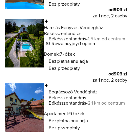
Bez przedpłaty
od
903 zł
za 1 noc, 2 osoby
Natychmiastowa rezerwacja
Harcsás Fenyves Vendégház
Békésszentandrás
Békésszentandrás
1,5 km od centrum
10
Rewelacyjny
1 opinia
Domek:
7 łóżek
Bezpłatna anulacja
Bez przedpłaty
od
903 zł
za 1 noc, 2 osoby
Natychmiastowa rezerwacja
Bográcsozó Vendégház
Békésszentandrás
Békésszentandrás
2,1 km od centrum
Apartament:
9 łóżek
Bezpłatna anulacja
Bez przedpłaty