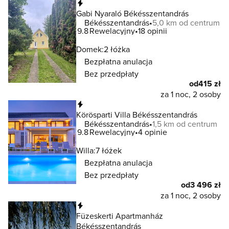
Natychmiastowa rezerwacja
Gabi Nyaraló Békésszentandrás
Békésszentandrás
5,0 km od centrum
9.8
Rewelacyjny
18 opinii
Domek:
2 łóżka
Bezpłatna anulacja
Bez przedpłaty
od
415 zł
za 1 noc, 2 osoby
Natychmiastowa rezerwacja
Körösparti Villa Békésszentandrás
Békésszentandrás
1,5 km od centrum
9.8
Rewelacyjny
4 opinie
Willa:
7 łóżek
Bezpłatna anulacja
Bez przedpłaty
od
3 496 zł
za 1 noc, 2 osoby
Natychmiastowa rezerwacja
Füzeskerti Apartmanház
Békésszentandrás