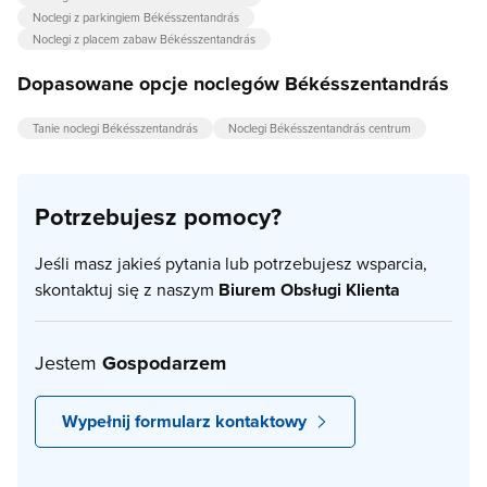
Noclegi z parkingiem Békésszentandrás
Noclegi z placem zabaw Békésszentandrás
Dopasowane opcje noclegów Békésszentandrás
Tanie noclegi Békésszentandrás
Noclegi Békésszentandrás centrum
Potrzebujesz pomocy?
Jeśli masz jakieś pytania lub potrzebujesz wsparcia,
skontaktuj się z naszym
Biurem Obsługi Klienta
Jestem
Gospodarzem
Wypełnij formularz kontaktowy