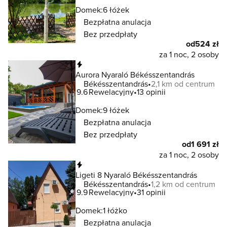
Domek:
6 łóżek
Bezpłatna anulacja
Bez przedpłaty
od
524 zł
za 1 noc, 2 osoby
Natychmiastowa rezerwacja
Aurora Nyaraló Békésszentandrás
Békésszentandrás
2,1 km od centrum
9.6
Rewelacyjny
13 opinii
Domek:
9 łóżek
Bezpłatna anulacja
Bez przedpłaty
od
1 691 zł
za 1 noc, 2 osoby
Natychmiastowa rezerwacja
Ligeti 8 Nyaraló Békésszentandrás
Békésszentandrás
1,2 km od centrum
9.9
Rewelacyjny
31 opinii
Domek:
1 łóżko
Bezpłatna anulacja