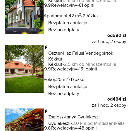
Kékkút
2,5 km od Mindszentkálla
9.9
Rewelacyjny
81 opinii
2
Apartament:
42 m
2 łóżka
Bezpłatna anulacja
Bez przedpłaty
od
580 zł
za 1 noc, 2 osoby
Natychmiastowa rezerwacja
Oszter-Ház Falusi Vendégbirtok
Kékkút
Kékkút
2,5 km od Mindszentkálla
9.9
Rewelacyjny
151 opinii
2
Pokój:
20 m
1 łóżko
Bezpłatna anulacja
Bez przedpłaty
od
484 zł
za 1 noc, 2 osoby
Natychmiastowa rezerwacja
Zsolesz-tanya Gyulakeszi
Gyulakeszi
3,0 km od Mindszentkálla
9.8
Rewelacyjny
48 opinii