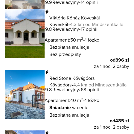
9.9
Rewelacyjny
14 opinii
Natychmiastowa rezerwacja
Viktória Kőház Köveskál
Köveskál
4,3 km od Mindszentkálla
9.8
Rewelacyjny
17 opinii
2
Apartament:
50 m
1 łóżko
Bezpłatna anulacja
Bez przedpłaty
od
396 zł
za 1 noc, 2 osoby
Natychmiastowa rezerwacja
Red Stone Kővágóörs
Kővágóörs
4,4 km od Mindszentkálla
9.8
Rewelacyjny
68 opinii
2
Apartament:
40 m
1 łóżko
Śniadanie
w cenie
Bezpłatna anulacja
od
485 zł
za 1 noc, 2 osoby
Natychmiastowa rezerwacja