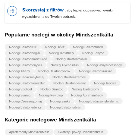
Skorzystaj z filtrów
, aby lepiej dopasować wyniki
wyszukiwania do Twoich potrzeb.
Popularne noclegi w okolicy Mindszentkálla
Noclegi Balatonlelle
Noclegi Hévíz
Noclegi Balatonfüred
Noclegi Balatonboglár
Noclegi Keszthely
Noclegi Fonyód
Noclegi Balatonmáriafürdő
Noclegi Balatonföldvár
Noclegi Balatonfenyves
Noclegi Gyenesdiás
Noclegi Vonyarcvashegy
Noclegi Tihany
Noclegi Balatongyörök
Noclegi Balatonszárszó
Noclegi Badacsonytomaj
Noclegi Balatonszemes
Noclegi Balatonkeresztúr
Noclegi Balatonberény
Noclegi Tapolca
Noclegi Szigliget
Noclegi Szántód
Noclegi Badacsony
Noclegi Sümeg
Noclegi Révfülöp
Noclegi Ábrahámhegy
Noclegi Cserszegtomaj
Noclegi Zánka
Noclegi Badacsonytördemic
Noclegi Balatonederics
Noclegi Balatonudvari
Kategorie noclegowe Mindszentkálla
Apartamenty Mindszentkálla
Kwatery i pokoje Mindszentkálla