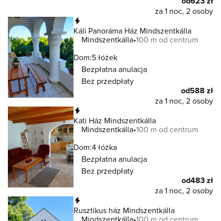
od
623 zł
za 1 noc, 2 osoby
Natychmiastowa rezerwacja
Káli Panoráma Ház Mindszentkálla
Mindszentkálla
100 m od centrum
Dom:
5 łóżek
Bezpłatna anulacja
Bez przedpłaty
od
588 zł
za 1 noc, 2 osoby
Natychmiastowa rezerwacja
Kati Ház Mindszentkálla
Mindszentkálla
100 m od centrum
Dom:
4 łóżka
Bezpłatna anulacja
Bez przedpłaty
od
483 zł
za 1 noc, 2 osoby
Natychmiastowa rezerwacja
Rusztikus ház Mindszentkálla
Mindszentkálla
100 m od centrum