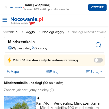
Taniej w aplikacji
×
OTWÓRZ
Nawet 20% zniżki po zalogowaniu
ocowanie.pl
Węgry
Noclegi Węgry
Noclegi Mindszentkálla
Mindszentkálla
Wybierz daty
2 osoby
Pokaż
90 obiektów
z natychmiastową rezerwacją
Mapa
Filtruj
Sortuj
Mindszentkálla - noclegi
(
90 obiektów
)
Zobacz, jak sortujemy obiekty.
Natychmiastowa rezerwacja
Káli Álom Vendégház Mindszentkálla
Mindszentkálla
400 m od centrum