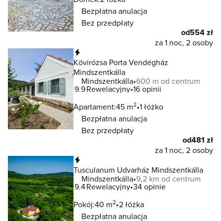
Bezpłatna anulacja
Bez przedpłaty
od
554 zł
za 1 noc, 2 osoby
Natychmiastowa rezerwacja
Kövirózsa Porta Vendégház
Mindszentkálla
Mindszentkálla
600 m od centrum
9.9
Rewelacyjny
16 opinii
2
Apartament:
45 m
1 łóżko
Bezpłatna anulacja
Bez przedpłaty
od
481 zł
za 1 noc, 2 osoby
Natychmiastowa rezerwacja
Tusculanum Udvarház Mindszentkálla
Mindszentkálla
9,2 km od centrum
9.4
Rewelacyjny
34 opinie
2
Pokój:
40 m
2 łóżka
Bezpłatna anulacja