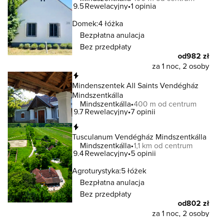
9.5
Rewelacyjny
1 opinia
Domek:
4 łóżka
Bezpłatna anulacja
Bez przedpłaty
od
982 zł
za 1 noc, 2 osoby
Natychmiastowa rezerwacja
Mindenszentek All Saints Vendégház
Mindszentkálla
Mindszentkálla
400 m od centrum
9.7
Rewelacyjny
7 opinii
Natychmiastowa rezerwacja
Tusculanum Vendégház Mindszentkálla
Mindszentkálla
1,1 km od centrum
9.4
Rewelacyjny
5 opinii
Agroturystyka:
5 łóżek
Bezpłatna anulacja
Bez przedpłaty
od
802 zł
za 1 noc, 2 osoby