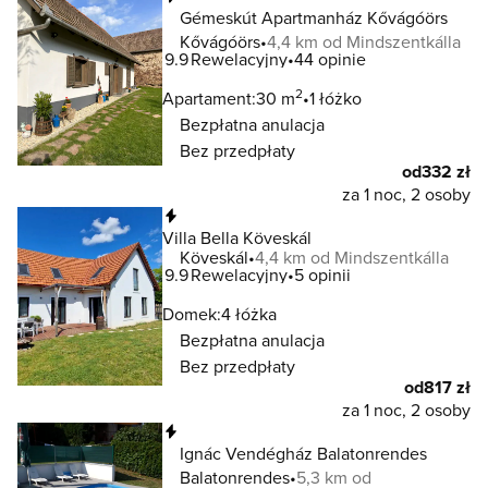
Gémeskút Apartmanház Kővágóörs
Kővágóörs
4,4 km od Mindszentkálla
9.9
Rewelacyjny
44 opinie
2
Apartament:
30 m
1 łóżko
Bezpłatna anulacja
Bez przedpłaty
od
332 zł
za 1 noc, 2 osoby
Natychmiastowa rezerwacja
Villa Bella Köveskál
Köveskál
4,4 km od Mindszentkálla
9.9
Rewelacyjny
5 opinii
Domek:
4 łóżka
Bezpłatna anulacja
Bez przedpłaty
od
817 zł
za 1 noc, 2 osoby
Natychmiastowa rezerwacja
Ignác Vendégház Balatonrendes
Balatonrendes
5,3 km od