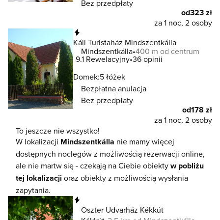
Bez przedpłaty
od
323 zł
za 1 noc, 2 osoby
Natychmiastowa rezerwacja
Káli Turistaház Mindszentkálla
Mindszentkálla
400 m od centrum
9.1
Rewelacyjny
36 opinii
Domek:
5 łóżek
Bezpłatna anulacja
Bez przedpłaty
od
178 zł
za 1 noc, 2 osoby
To jeszcze nie wszystko!
W lokalizacji
Mindszentkálla
nie mamy więcej
dostępnych noclegów z możliwością rezerwacji online,
ale nie martw się - czekają na Ciebie obiekty
w pobliżu
tej lokalizacji
oraz obiekty z możliwością wysłania
zapytania.
Natychmiastowa rezerwacja
Oszter Udvarház Kékkút