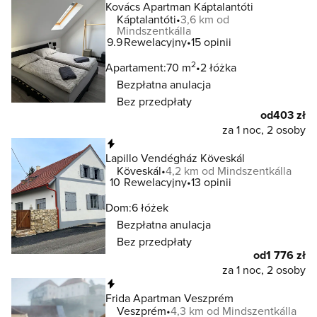
Kovács Apartman Káptalantóti
Káptalantóti
3,6 km od
Mindszentkálla
9.9
Rewelacyjny
15 opinii
2
Apartament:
70 m
2 łóżka
Bezpłatna anulacja
Bez przedpłaty
od
403 zł
za 1 noc, 2 osoby
Natychmiastowa rezerwacja
Lapillo Vendégház Köveskál
Köveskál
4,2 km od Mindszentkálla
10
Rewelacyjny
13 opinii
Dom:
6 łóżek
Bezpłatna anulacja
Bez przedpłaty
od
1 776 zł
za 1 noc, 2 osoby
Natychmiastowa rezerwacja
Frida Apartman Veszprém
Veszprém
4,3 km od Mindszentkálla