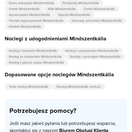
Domy wakacyjne Mindszentkálla
Pensjonaty Mindszentkálla
Hotele Mindszentkálla
Wille Mindszentkálla
Domki Mindszentkálla
Agroturystyka Mindszentkálla
Zajazdy Mindszentkálla
Ośrodki wypoczynkowe Mindszentkálla
Internaty, schroniska Mindszentkálla
Hostele Mindszentkálla
Noclegi z udogodnieniami Mindszentkálla
Noclegi z basenem Mindszentkálla
Noclegi z wyżywieniem Mindszentkálla
Noclegi ze śniadaniem Mindszentkálla
Noclegi z parkingiem Mindszentkálla
Noclegi z placem zabaw Mindszentkálla
Dopasowane opcje noclegów Mindszentkálla
Tanie noclegi Mindszentkálla
Noclegi Mindszentkálla centrum
Potrzebujesz pomocy?
Jeśli masz jakieś pytania lub potrzebujesz wsparcia,
skontaktuj się z naszym
Biurem Obsługi Klienta