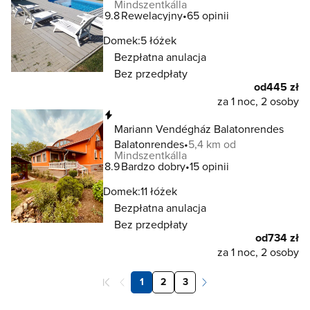
Mindszentkálla
9.8
Rewelacyjny
65 opinii
Domek:
5 łóżek
Bezpłatna anulacja
Bez przedpłaty
od
445 zł
za 1 noc, 2 osoby
Natychmiastowa rezerwacja
Mariann Vendégház Balatonrendes
Balatonrendes
5,4 km od
Mindszentkálla
8.9
Bardzo dobry
15 opinii
Domek:
11 łóżek
Bezpłatna anulacja
Bez przedpłaty
od
734 zł
za 1 noc, 2 osoby
1
2
3