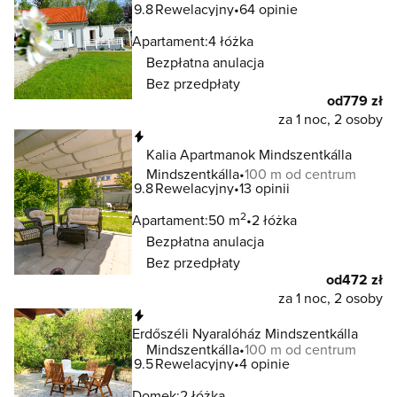
9.8
Rewelacyjny
64 opinie
Apartament:
4 łóżka
Bezpłatna anulacja
Bez przedpłaty
od
779 zł
za 1 noc, 2 osoby
Natychmiastowa rezerwacja
Kalia Apartmanok Mindszentkálla
Mindszentkálla
100 m od centrum
9.8
Rewelacyjny
13 opinii
2
Apartament:
50 m
2 łóżka
Bezpłatna anulacja
Bez przedpłaty
od
472 zł
za 1 noc, 2 osoby
Natychmiastowa rezerwacja
Erdőszéli Nyaralóház Mindszentkálla
Mindszentkálla
100 m od centrum
9.5
Rewelacyjny
4 opinie
Domek:
2 łóżka