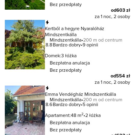
Bez przedpłaty
od
603 zł
za 1 noc, 2 osoby
Natychmiastowa rezerwacja
Kertből a hegyre Nyaralóház
Mindszentkálla
Mindszentkálla
200 m od centrum
8.8
Bardzo dobry
9 opinii
Domek:
3 łóżka
Bezpłatna anulacja
Bez przedpłaty
od
554 zł
za 1 noc, 2 osoby
Natychmiastowa rezerwacja
Emma Vendégház Mindszentkálla
Mindszentkálla
200 m od centrum
8.6
Bardzo dobry
5 opinii
2
Apartament:
48 m
2 łóżka
Bezpłatna anulacja
Bez przedpłaty