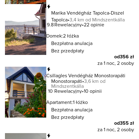
Natychmiastowa rezerwacja
Marika Vendégház Tapolca-Diszel
Tapolca
3,4 km od Mindszentkálla
9.8
Rewelacyjny
22 opinie
Domek:
2 łóżka
Bezpłatna anulacja
Bez przedpłaty
od
356 zł
za 1 noc, 2 osoby
Natychmiastowa rezerwacja
Csillagles Vendégház Monostorapáti
Monostorapáti
3,6 km od
Mindszentkálla
10
Rewelacyjny
10 opinii
Apartament:
1 łóżko
Bezpłatna anulacja
Bez przedpłaty
od
355 zł
za 1 noc, 2 osoby
Natychmiastowa rezerwacja