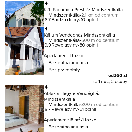
Natychmiastowa rezerwacja
Káli Panoráma Présház Mindszentkálla
Mindszentkálla
2,1 km od centrum
8.7
Bardzo dobry
10 opinii
Natychmiastowa rezerwacja
Kálium Vendégház Mindszentkálla
Mindszentkálla
600 m od centrum
9.9
Rewelacyjny
80 opinii
Apartament:
1 łóżko
Bezpłatna anulacja
Bez przedpłaty
od
360 zł
za 1 noc, 2 osoby
Natychmiastowa rezerwacja
Ablak a Hegyre Vendégház
Mindszentkálla
Mindszentkálla
300 m od centrum
9.7
Rewelacyjny
51 opinii
2
Apartament:
18 m
1 łóżko
Bezpłatna anulacja