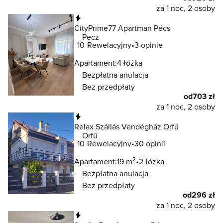
za 1 noc, 2 osoby
Natychmiastowa rezerwacja
CityPrime77 Apartman Pécs
Pecz
10
Rewelacyjny
3 opinie
Apartament:
4 łóżka
Bezpłatna anulacja
Bez przedpłaty
od
703 zł
za 1 noc, 2 osoby
Natychmiastowa rezerwacja
Relax Szállás Vendégház Orfű
Orfű
10
Rewelacyjny
30 opinii
2
Apartament:
19 m
2 łóżka
Bezpłatna anulacja
Bez przedpłaty
od
296 zł
za 1 noc, 2 osoby
Natychmiastowa rezerwacja