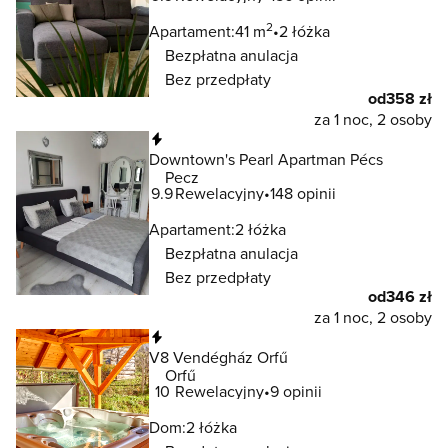
2
Apartament:
41 m
2 łóżka
Bezpłatna anulacja
Bez przedpłaty
od
358 zł
za 1 noc, 2 osoby
Natychmiastowa rezerwacja
Downtown's Pearl Apartman Pécs
Pecz
9.9
Rewelacyjny
148 opinii
Apartament:
2 łóżka
Bezpłatna anulacja
Bez przedpłaty
od
346 zł
za 1 noc, 2 osoby
Natychmiastowa rezerwacja
V8 Vendégház Orfű
Orfű
10
Rewelacyjny
9 opinii
Dom:
2 łóżka