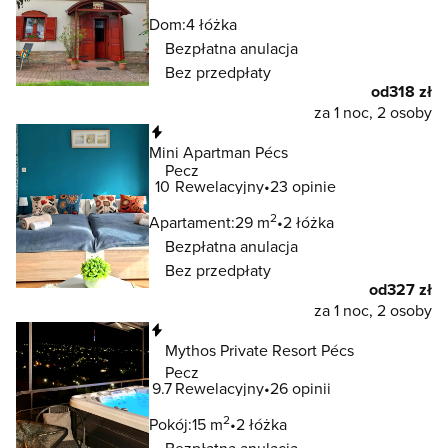
Dom:
4 łóżka
Bezpłatna anulacja
Bez przedpłaty
od
318 zł
za 1 noc, 2 osoby
Natychmiastowa rezerwacja
Mini Apartman Pécs
Pecz
10
Rewelacyjny
23 opinie
2
Apartament:
29 m
2 łóżka
Bezpłatna anulacja
Bez przedpłaty
od
327 zł
za 1 noc, 2 osoby
Natychmiastowa rezerwacja
Mythos Private Resort Pécs
Pecz
9.7
Rewelacyjny
26 opinii
2
Pokój:
15 m
2 łóżka