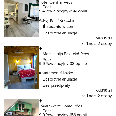
Hotel Central Pécs
Pecz
9.4
Rewelacyjny
1541 opinii
2
Pokój:
18 m
2 łóżka
Śniadanie
w cenie
Bezpłatna anulacja
od
335 zł
za 1 noc, 2 osoby
Natychmiastowa rezerwacja
Mecsekalja Fakuckó Pécs
Pecz
9.9
Rewelacyjny
33 opinie
Apartament:
1 łóżko
Bezpłatna anulacja
Bez przedpłaty
od
310 zł
za 1 noc, 2 osoby
Natychmiastowa rezerwacja
Jókai Sweet Home Pécs
Pecz
9.9
Rewelacyjny
156 opinii