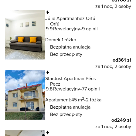
za 1 noc, 2 osoby
Natychmiastowa rezerwacja
Júlia Apartmanház Orfű
Orfű
9.9
Rewelacyjny
9 opinii
Domek:
1 łóżko
Bezpłatna anulacja
Bez przedpłaty
od
361 zł
za 1 noc, 2 osoby
Natychmiastowa rezerwacja
Stardust Apartman Pécs
Pecz
9.8
Rewelacyjny
77 opinii
2
Apartament:
45 m
2 łóżka
Bezpłatna anulacja
Bez przedpłaty
od
249 zł
za 1 noc, 2 osoby
Natychmiastowa rezerwacja