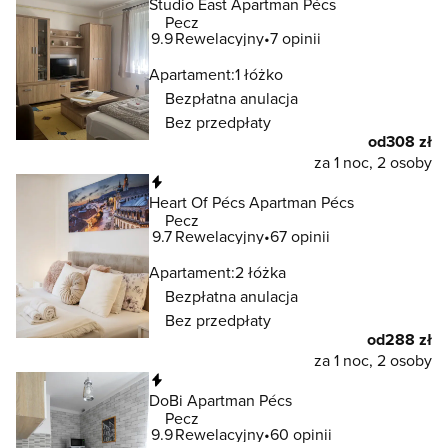
Studio East Apartman Pécs
Pecz
9.9
Rewelacyjny
7 opinii
Apartament:
1 łóżko
Bezpłatna anulacja
Bez przedpłaty
od
308 zł
za 1 noc, 2 osoby
Natychmiastowa rezerwacja
Heart Of Pécs Apartman Pécs
Pecz
9.7
Rewelacyjny
67 opinii
Apartament:
2 łóżka
Bezpłatna anulacja
Bez przedpłaty
od
288 zł
za 1 noc, 2 osoby
Natychmiastowa rezerwacja
DoBi Apartman Pécs
Pecz
9.9
Rewelacyjny
60 opinii