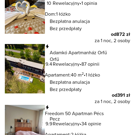
10
Rewelacyjny
1 opinia
Dom:
1 łóżko
Bezpłatna anulacja
Bez przedpłaty
od
872 zł
za 1 noc, 2 osoby
Natychmiastowa rezerwacja
Adamkó Apartmanház Orfű
Orfű
9.4
Rewelacyjny
87 opinii
2
Apartament:
40 m
1 łóżko
Bezpłatna anulacja
Bez przedpłaty
od
391 zł
za 1 noc, 2 osoby
Natychmiastowa rezerwacja
Freedom 50 Apartman Pécs
Pecz
9.9
Rewelacyjny
34 opinie
Apartament:
2 łóżka