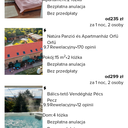
Bezpłatna anulacja
Bez przedpłaty
od
235 zł
za 1 noc, 2 osoby
Natychmiastowa rezerwacja
Natúra Panzió és Apartmanház Orfű
Orfű
9.7
Rewelacyjny
170 opinii
2
Pokój:
15 m
2 łóżka
Bezpłatna anulacja
Bez przedpłaty
od
299 zł
za 1 noc, 2 osoby
Natychmiastowa rezerwacja
Bálics-tető Vendégház Pécs
Pecz
9.9
Rewelacyjny
12 opinii
Dom:
4 łóżka
Bezpłatna anulacja