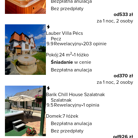
Bezpłatna anulacja
Bez przedpłaty
od
533 zł
za 1 noc, 2 osoby
Natychmiastowa rezerwacja
Lauber Villa Pécs
Pecz
9.9
Rewelacyjny
203 opinie
2
Pokój:
24 m
1 łóżko
Śniadanie
w cenie
Bezpłatna anulacja
od
370 zł
za 1 noc, 2 osoby
Natychmiastowa rezerwacja
Barik Chill House Szalatnak
Szalatnak
9.5
Rewelacyjny
1 opinia
Domek:
7 łóżek
Bezpłatna anulacja
Bez przedpłaty
od
926 zł