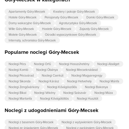
dlatego niektórzy mogą mieć wyższy cennik weekendowy.
Według wyliczeń Nocowanie.pl ceny noclegów w weekend są
Apartamenty Góry-Mecsek
Kwatery i pokoje Góry-Mecsek
droższe o 0% od cen w dzień powszedni.
Hotele Góry-Mecsek
Pensjonaty Góry-Mecsek
Domki Góry-Mecsek
Domy wakacyjne Góry-Mecsek
Agroturystyka Góry-Mecsek
Wille Góry-Mecsek
Hostele Góry-Mecsek
Zajazdy Góry-Mecsek
Motele Góry-Mecsek
Ośrodki wypoczynkowe Góry-Mecsek
Internaty, schroniska Góry-Mecsek
Popularne noclegi Góry-Mecsek
Noclegi Pécs
Noclegi Orfű
Noclegi Hosszúhetény
Noclegi Abaliget
Noclegi Komló
Noclegi Óbánya
Noclegi Mecseknádasd
Noclegi Pécsvárad
Noclegi Cserkút
Noclegi Magyaregregy
Noclegi Sikonda
Noclegi Kárász
Noclegi Hetvehely
Noclegi Mánfa
Noclegi Zengővárkony
Noclegi Kővágószőlős
Noclegi Bakonya
Noclegi Bikal
Noclegi Vékény
Noclegi Szászvár
Noclegi Máza
Noclegi Martonfa
Noclegi Kővágótöttös
Noclegi Husztót
Noclegi z udogodnieniami Góry-Mecsek
Noclegi z basenem Góry-Mecsek
Noclegi z wyżywieniem Góry-Mecsek
Noclegi ze śniadaniem Góry-Mecsek
Noclegi z parkingiem Góry-Mecsek