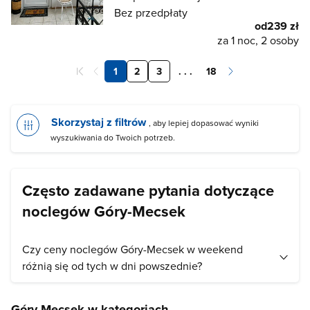
Bez przedpłaty
od
239 zł
za 1 noc, 2 osoby
1
2
3
. . .
18
Skorzystaj z filtrów
, aby lepiej dopasować wyniki
wyszukiwania do Twoich potrzeb.
Często zadawane pytania dotyczące
noclegów Góry-Mecsek
Czy ceny noclegów Góry-Mecsek w weekend
różnią się od tych w dni powszednie?
Ceny noclegów ustalają indywidualnie właściciele obiektów,
Góry-Mecsek w kategoriach