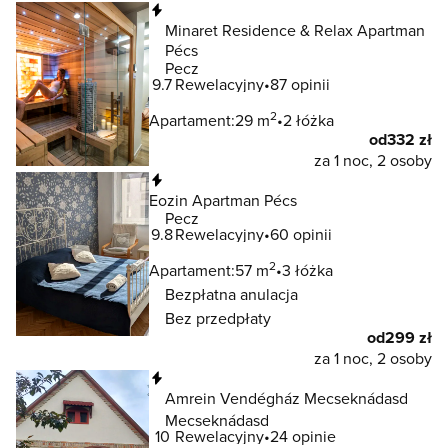
Natychmiastowa rezerwacja
Minaret Residence & Relax Apartman
Pécs
Pecz
9.7
Rewelacyjny
87 opinii
2
Apartament:
29 m
2 łóżka
od
332 zł
za 1 noc, 2 osoby
Natychmiastowa rezerwacja
Eozin Apartman Pécs
Pecz
9.8
Rewelacyjny
60 opinii
2
Apartament:
57 m
3 łóżka
Bezpłatna anulacja
Bez przedpłaty
od
299 zł
za 1 noc, 2 osoby
Natychmiastowa rezerwacja
Amrein Vendégház Mecseknádasd
Mecseknádasd
10
Rewelacyjny
24 opinie