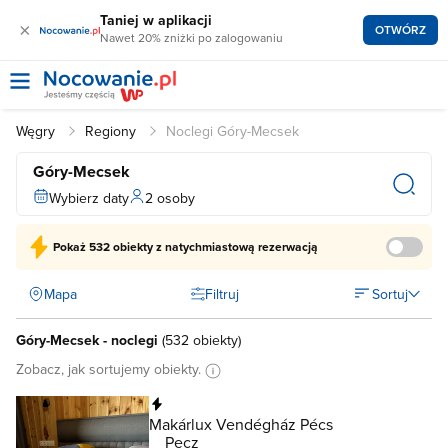
Taniej w aplikacji
×
OTWÓRZ
Nawet 20% zniżki po zalogowaniu
Węgry
Regiony
Noclegi Góry-Mecsek
Góry-Mecsek
Wybierz daty
2 osoby
Pokaż
532 obiekty
z natychmiastową rezerwacją
Mapa
Filtruj
Sortuj
Góry-Mecsek - noclegi
(
532 obiekty
)
Zobacz, jak sortujemy obiekty.
Natychmiastowa rezerwacja
Makárlux Vendégház Pécs
Pecz