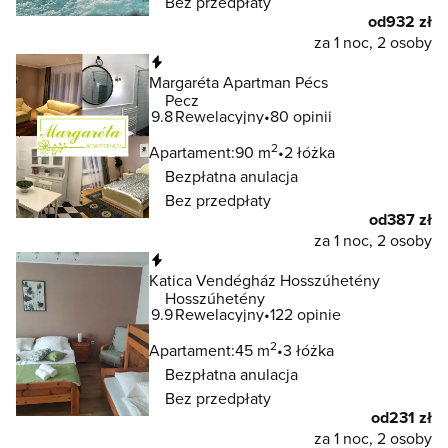
Bez przedpłaty
od
932 zł
za 1 noc, 2 osoby
Natychmiastowa rezerwacja
Margaréta Apartman Pécs
Pecz
9.8
Rewelacyjny
80 opinii
2
Apartament:
90 m
2 łóżka
Bezpłatna anulacja
Bez przedpłaty
od
387 zł
za 1 noc, 2 osoby
Natychmiastowa rezerwacja
Katica Vendégház Hosszúhetény
Hosszúhetény
9.9
Rewelacyjny
122 opinie
2
Apartament:
45 m
3 łóżka
Bezpłatna anulacja
Bez przedpłaty
od
231 zł
za 1 noc, 2 osoby