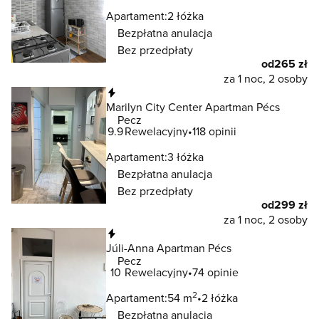
Apartament:
2 łóżka
Bezpłatna anulacja
Bez przedpłaty
od
265 zł
za 1 noc, 2 osoby
Natychmiastowa rezerwacja
Marilyn City Center Apartman Pécs
Pecz
9.9
Rewelacyjny
118 opinii
Apartament:
3 łóżka
Bezpłatna anulacja
Bez przedpłaty
od
299 zł
za 1 noc, 2 osoby
Natychmiastowa rezerwacja
Júli-Anna Apartman Pécs
Pecz
10
Rewelacyjny
74 opinie
2
Apartament:
54 m
2 łóżka
Bezpłatna anulacja