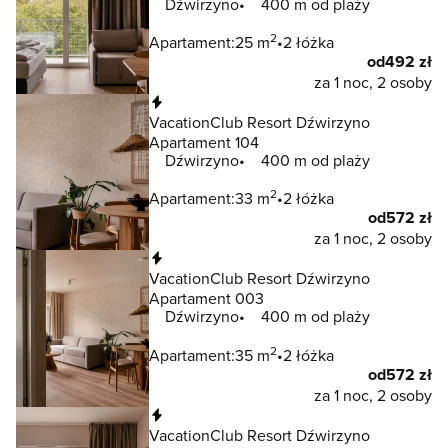
Dźwirzyno
400 m od plaży
2
Apartament:
25 m
2 łóżka
od
492 zł
za 1 noc, 2 osoby
Natychmiastowa rezerwacja
VacationClub Resort Dźwirzyno
Apartament 104
Dźwirzyno
400 m od plaży
2
Apartament:
33 m
2 łóżka
od
572 zł
za 1 noc, 2 osoby
Natychmiastowa rezerwacja
VacationClub Resort Dźwirzyno
Apartament 003
Dźwirzyno
400 m od plaży
2
Apartament:
35 m
2 łóżka
od
572 zł
za 1 noc, 2 osoby
Natychmiastowa rezerwacja
VacationClub Resort Dźwirzyno