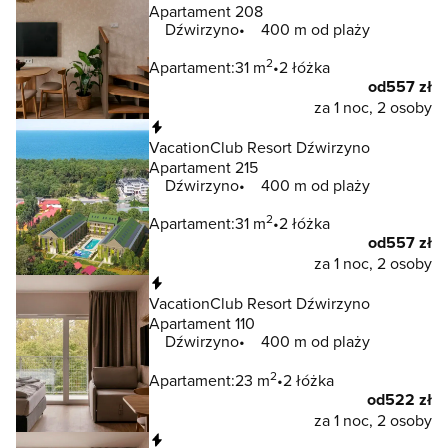
Apartament 208
Dźwirzyno
400 m od plaży
2
Apartament:
31 m
2 łóżka
od
557 zł
za 1 noc, 2 osoby
Natychmiastowa rezerwacja
VacationClub Resort Dźwirzyno
Apartament 215
Dźwirzyno
400 m od plaży
2
Apartament:
31 m
2 łóżka
od
557 zł
za 1 noc, 2 osoby
Natychmiastowa rezerwacja
VacationClub Resort Dźwirzyno
Apartament 110
Dźwirzyno
400 m od plaży
2
Apartament:
23 m
2 łóżka
od
522 zł
za 1 noc, 2 osoby
Natychmiastowa rezerwacja