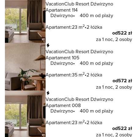
VacationClub Resort Dźwirzyno
Apartament 114
Dźwirzyno
400 m od plaży
2
Apartament:
23 m
2 łóżka
od
522 zł
za 1 noc, 2 osoby
Natychmiastowa rezerwacja
VacationClub Resort Dźwirzyno
Apartament 105
Dźwirzyno
400 m od plaży
2
Apartament:
35 m
2 łóżka
od
572 zł
za 1 noc, 2 osoby
Natychmiastowa rezerwacja
VacationClub Resort Dźwirzyno
Apartament 008
Dźwirzyno
400 m od plaży
2
Apartament:
23 m
2 łóżka
od
522 zł
za 1 noc, 2 osoby