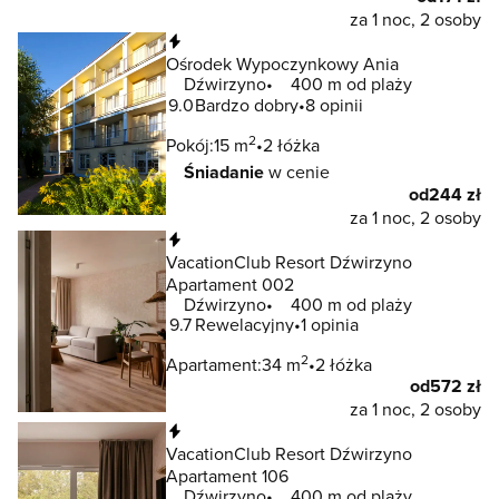
za 1 noc, 2 osoby
Natychmiastowa rezerwacja
Ośrodek Wypoczynkowy Ania
Dźwirzyno
400 m od plaży
9.0
Bardzo dobry
8 opinii
2
Pokój:
15 m
2 łóżka
Śniadanie
w cenie
od
244 zł
za 1 noc, 2 osoby
Natychmiastowa rezerwacja
VacationClub Resort Dźwirzyno
Apartament 002
Dźwirzyno
400 m od plaży
9.7
Rewelacyjny
1 opinia
2
Apartament:
34 m
2 łóżka
od
572 zł
za 1 noc, 2 osoby
Natychmiastowa rezerwacja
VacationClub Resort Dźwirzyno
Apartament 106
Dźwirzyno
400 m od plaży