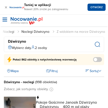
Taniej w aplikacji
×
OTWÓRZ
Nawet 20% zniżki po zalogowaniu
Noclegi
Noclegi Dźwirzyno
Z widokiem na morze Dźwirzyno
Dźwirzyno
Wybierz daty
2 osoby
Pokaż
862 obiekty
z natychmiastową rezerwacją
Mapa
Filtruj
Sortuj
Dźwirzyno - noclegi
(
998 obiektów
)
Zobacz, jak sortujemy obiekty.
Natychmiastowa rezerwacja
Pokoje Gościnne Janosik Dźwirzyno
Dźwirzyno
400 m od plaży