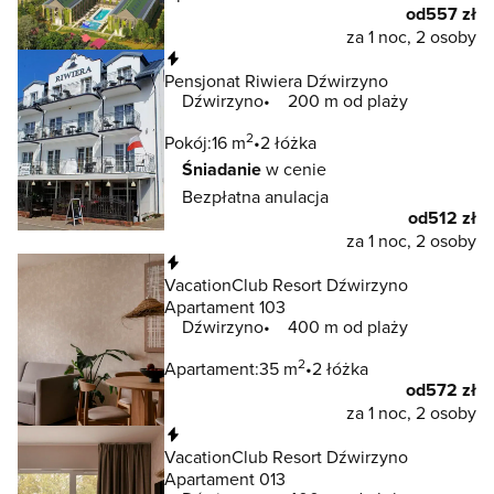
od
557 zł
za 1 noc, 2 osoby
Natychmiastowa rezerwacja
Pensjonat Riwiera Dźwirzyno
Dźwirzyno
200 m od plaży
2
Pokój:
16 m
2 łóżka
Śniadanie
w cenie
Bezpłatna anulacja
od
512 zł
za 1 noc, 2 osoby
Natychmiastowa rezerwacja
VacationClub Resort Dźwirzyno
Apartament 103
Dźwirzyno
400 m od plaży
2
Apartament:
35 m
2 łóżka
od
572 zł
za 1 noc, 2 osoby
Natychmiastowa rezerwacja
VacationClub Resort Dźwirzyno
Apartament 013