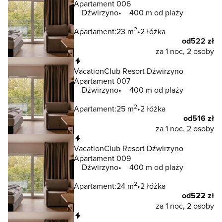
Apartament 006
Dźwirzyno
400 m od plaży
2
Apartament:
23 m
2 łóżka
od
522 zł
za 1 noc, 2 osoby
Natychmiastowa rezerwacja
VacationClub Resort Dźwirzyno
Apartament 007
Dźwirzyno
400 m od plaży
2
Apartament:
25 m
2 łóżka
od
516 zł
za 1 noc, 2 osoby
Natychmiastowa rezerwacja
VacationClub Resort Dźwirzyno
Apartament 009
Dźwirzyno
400 m od plaży
2
Apartament:
24 m
2 łóżka
od
522 zł
za 1 noc, 2 osoby
Natychmiastowa rezerwacja