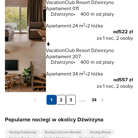
VacationClub Resort Dźwirzyno
Apartament 011
Dźwirzyno
400 m od plaży
2
Apartament:
24 m
2 łóżka
od
522 zł
za 1 noc, 2 osoby
Natychmiastowa rezerwacja
VacationClub Resort Dźwirzyno
Apartament 207
Dźwirzyno
400 m od plaży
2
Apartament:
34 m
2 łóżka
od
557 zł
za 1 noc, 2 osoby
1
2
3
. . .
34
Popularne noclegi w okolicy Dźwirzyna
Noclegi Kołobrzeg
Noclegi Ustronie Morskie
Noclegi Rewal