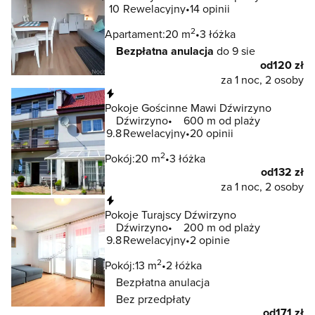
10
Rewelacyjny
14 opinii
2
Apartament:
20 m
3 łóżka
Bezpłatna anulacja
do 9 sie
od
120 zł
za 1 noc, 2 osoby
Natychmiastowa rezerwacja
Pokoje Gościnne Mawi Dźwirzyno
Dźwirzyno
600 m od plaży
9.8
Rewelacyjny
20 opinii
2
Pokój:
20 m
3 łóżka
od
132 zł
za 1 noc, 2 osoby
Natychmiastowa rezerwacja
Pokoje Turajscy Dźwirzyno
Dźwirzyno
200 m od plaży
9.8
Rewelacyjny
2 opinie
2
Pokój:
13 m
2 łóżka
Bezpłatna anulacja
Bez przedpłaty
od
171 zł