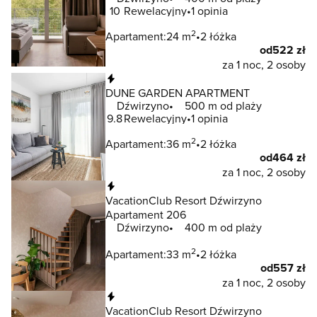
10
Rewelacyjny
1 opinia
2
Apartament:
24 m
2 łóżka
od
522 zł
za 1 noc, 2 osoby
Natychmiastowa rezerwacja
DUNE GARDEN APARTMENT
Dźwirzyno
500 m od plaży
9.8
Rewelacyjny
1 opinia
2
Apartament:
36 m
2 łóżka
od
464 zł
za 1 noc, 2 osoby
Natychmiastowa rezerwacja
VacationClub Resort Dźwirzyno
Apartament 206
Dźwirzyno
400 m od plaży
2
Apartament:
33 m
2 łóżka
od
557 zł
za 1 noc, 2 osoby
Natychmiastowa rezerwacja
VacationClub Resort Dźwirzyno