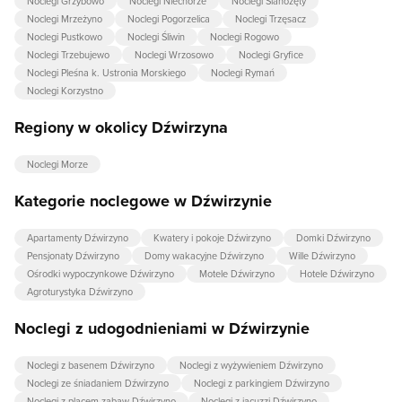
Noclegi Grzybowo
Noclegi Niechorze
Noclegi Sianożęty
Noclegi Mrzeżyno
Noclegi Pogorzelica
Noclegi Trzęsacz
Noclegi Pustkowo
Noclegi Śliwin
Noclegi Rogowo
Noclegi Trzebujewo
Noclegi Wrzosowo
Noclegi Gryfice
Noclegi Pleśna k. Ustronia Morskiego
Noclegi Rymań
Noclegi Korzystno
Regiony w okolicy Dźwirzyna
Noclegi Morze
Kategorie noclegowe w Dźwirzynie
Apartamenty Dźwirzyno
Kwatery i pokoje Dźwirzyno
Domki Dźwirzyno
Pensjonaty Dźwirzyno
Domy wakacyjne Dźwirzyno
Wille Dźwirzyno
Ośrodki wypoczynkowe Dźwirzyno
Motele Dźwirzyno
Hotele Dźwirzyno
Agroturystyka Dźwirzyno
Noclegi z udogodnieniami w Dźwirzynie
Noclegi z basenem Dźwirzyno
Noclegi z wyżywieniem Dźwirzyno
Noclegi ze śniadaniem Dźwirzyno
Noclegi z parkingiem Dźwirzyno
Noclegi z placem zabaw Dźwirzyno
Noclegi z jacuzzi Dźwirzyno