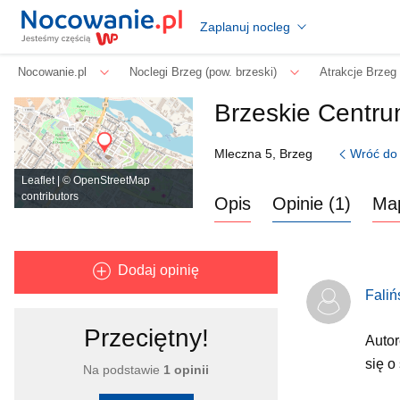
Zaplanuj nocleg
Nocowanie.pl
Noclegi Brzeg (pow. brzeski)
Atrakcje Brzeg 
Brzeskie Centrum
Wróć do 
Mleczna 5, Brzeg
Leaflet
| ©
OpenStreetMap
contributors
Opis
Opinie (1)
Ma
Dodaj opinię
Faliń
Przeciętny!
Autor
się o
Na podstawie
1 opinii