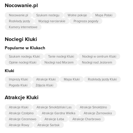
Nocowanie.pl
Nocowanie.pl
Szukam noclegu
Wolne pokoje
Mapa Polski
Rozkłady jazdy
Wyciągi narciarskie
Prognoza pogody
Kamery internetowe
Noclegi Kluki
Popularne w Klukach
Szukam noclegu Kluki
Tanie noclegi Kluki
Noclegi w centrum Kluki
Opinie noclegi Kluki
Noclegi nad Morzem
Noclegi nad Jeziorem
Kluki
Imprezy Kluki
Atrakcje Kluki
Mapa Kluki
Rozkłady jazdy Kluki
Pogoda Kluki
Zdjęcia Kluki
Atrakcje Kluki
Atrakcje Kluki
Atrakcje Smołdziński Las
Atrakcje Smołdzino
Atrakcje Czołpino
Atrakcje Gardna Wielka
Atrakcje Żarnowska
Atrakcje Cecenowo
Atrakcje Łeba
Atrakcje Charbrowo
Atrakcje Rowy
Atrakcje Sarbsk