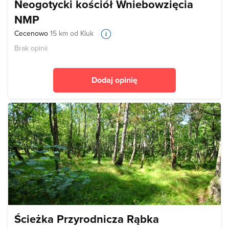
Neogotycki kościół Wniebowzięcia
NMP
Cecenowo
15 km od Kluk
Brak opinii
Dodaj opinię
Ścieżka Przyrodnicza Rąbka