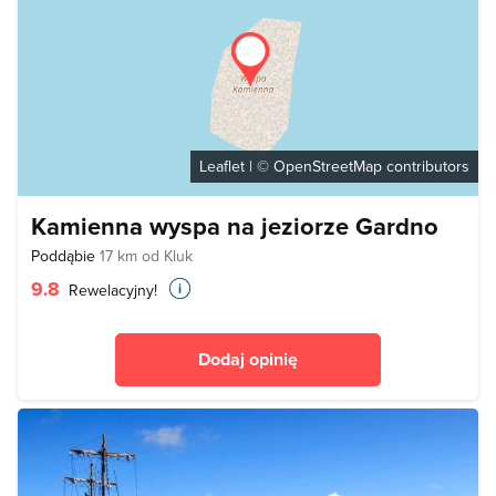
Leaflet
| ©
OpenStreetMap
contributors
Kamienna wyspa na jeziorze Gardno
Poddąbie
17 km od Kluk
9.8
Rewelacyjny!
Dodaj opinię