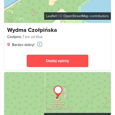
Leaflet
| ©
OpenStreetMap
contributors
Wydma Czołpińska
Czołpino
7 km od Kluk
9
Bardzo dobry!
Dodaj opinię