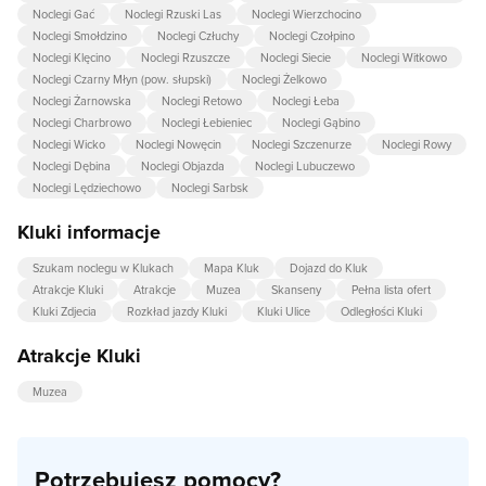
Noclegi Gać
Noclegi Rzuski Las
Noclegi Wierzchocino
Noclegi Smołdzino
Noclegi Człuchy
Noclegi Czołpino
Noclegi Klęcino
Noclegi Rzuszcze
Noclegi Siecie
Noclegi Witkowo
Noclegi Czarny Młyn (pow. słupski)
Noclegi Żelkowo
Noclegi Żarnowska
Noclegi Retowo
Noclegi Łeba
Noclegi Charbrowo
Noclegi Łebieniec
Noclegi Gąbino
Noclegi Wicko
Noclegi Nowęcin
Noclegi Szczenurze
Noclegi Rowy
Noclegi Dębina
Noclegi Objazda
Noclegi Lubuczewo
Noclegi Lędziechowo
Noclegi Sarbsk
Kluki informacje
Szukam noclegu w Klukach
Mapa Kluk
Dojazd do Kluk
Atrakcje Kluki
Atrakcje
Muzea
Skanseny
Pełna lista ofert
Kluki Zdjecia
Rozkład jazdy Kluki
Kluki Ulice
Odległości Kluki
Atrakcje Kluki
Muzea
Potrzebujesz pomocy?