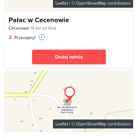
Leaflet
| ©
OpenStreetMap
contributors
Pałac w Cecenowie
Cecenowo
14 km od Kluk
2
Przeciętny!
Dodaj opinię
Leaflet
| ©
OpenStreetMap
contributors