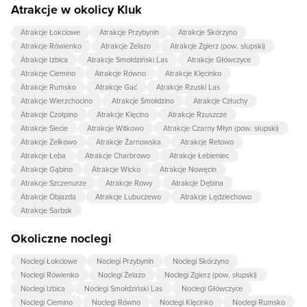
Atrakcje w okolicy Kluk
Atrakcje Łokciowe
Atrakcje Przybynin
Atrakcje Skórzyno
Atrakcje Rówienko
Atrakcje Żelazo
Atrakcje Zgierz (pow. słupski)
Atrakcje Izbica
Atrakcje Smołdziński Las
Atrakcje Główczyce
Atrakcje Ciemino
Atrakcje Równo
Atrakcje Klęcinko
Atrakcje Rumsko
Atrakcje Gać
Atrakcje Rzuski Las
Atrakcje Wierzchocino
Atrakcje Smołdzino
Atrakcje Człuchy
Atrakcje Czołpino
Atrakcje Klęcino
Atrakcje Rzuszcze
Atrakcje Siecie
Atrakcje Witkowo
Atrakcje Czarny Młyn (pow. słupski)
Atrakcje Żelkowo
Atrakcje Żarnowska
Atrakcje Retowo
Atrakcje Łeba
Atrakcje Charbrowo
Atrakcje Łebieniec
Atrakcje Gąbino
Atrakcje Wicko
Atrakcje Nowęcin
Atrakcje Szczenurze
Atrakcje Rowy
Atrakcje Dębina
Atrakcje Objazda
Atrakcje Lubuczewo
Atrakcje Lędziechowo
Atrakcje Sarbsk
Okoliczne noclegi
Noclegi Łokciowe
Noclegi Przybynin
Noclegi Skórzyno
Noclegi Rówienko
Noclegi Żelazo
Noclegi Zgierz (pow. słupski)
Noclegi Izbica
Noclegi Smołdziński Las
Noclegi Główczyce
Noclegi Ciemino
Noclegi Równo
Noclegi Klęcinko
Noclegi Rumsko