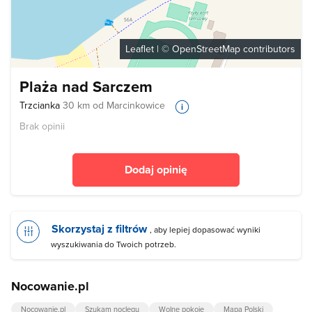
Leaflet
| ©
OpenStreetMap
contributors
Plaża nad Sarczem
Trzcianka
30 km od Marcinkowice
Brak opinii
Dodaj opinię
Skorzystaj z filtrów
, aby lepiej dopasować wyniki
wyszukiwania do Twoich potrzeb.
Nocowanie.pl
Nocowanie.pl
Szukam noclegu
Wolne pokoje
Mapa Polski