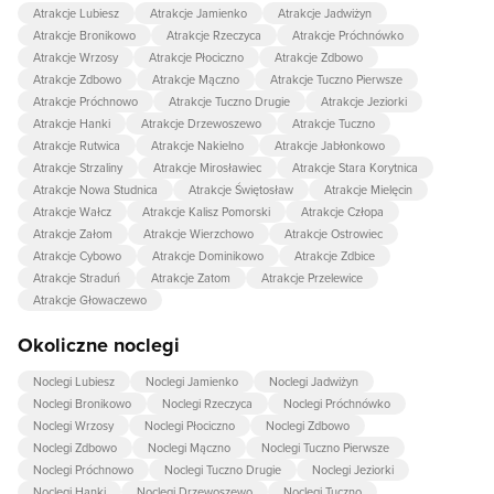
Atrakcje Lubiesz
Atrakcje Jamienko
Atrakcje Jadwiżyn
Atrakcje Bronikowo
Atrakcje Rzeczyca
Atrakcje Próchnówko
Atrakcje Wrzosy
Atrakcje Płociczno
Atrakcje Zdbowo
Atrakcje Zdbowo
Atrakcje Mączno
Atrakcje Tuczno Pierwsze
Atrakcje Próchnowo
Atrakcje Tuczno Drugie
Atrakcje Jeziorki
Atrakcje Hanki
Atrakcje Drzewoszewo
Atrakcje Tuczno
Atrakcje Rutwica
Atrakcje Nakielno
Atrakcje Jabłonkowo
Atrakcje Strzaliny
Atrakcje Mirosławiec
Atrakcje Stara Korytnica
Atrakcje Nowa Studnica
Atrakcje Świętosław
Atrakcje Mielęcin
Atrakcje Wałcz
Atrakcje Kalisz Pomorski
Atrakcje Człopa
Atrakcje Załom
Atrakcje Wierzchowo
Atrakcje Ostrowiec
Atrakcje Cybowo
Atrakcje Dominikowo
Atrakcje Zdbice
Atrakcje Straduń
Atrakcje Zatom
Atrakcje Przelewice
Atrakcje Głowaczewo
Okoliczne noclegi
Noclegi Lubiesz
Noclegi Jamienko
Noclegi Jadwiżyn
Noclegi Bronikowo
Noclegi Rzeczyca
Noclegi Próchnówko
Noclegi Wrzosy
Noclegi Płociczno
Noclegi Zdbowo
Noclegi Zdbowo
Noclegi Mączno
Noclegi Tuczno Pierwsze
Noclegi Próchnowo
Noclegi Tuczno Drugie
Noclegi Jeziorki
Noclegi Hanki
Noclegi Drzewoszewo
Noclegi Tuczno