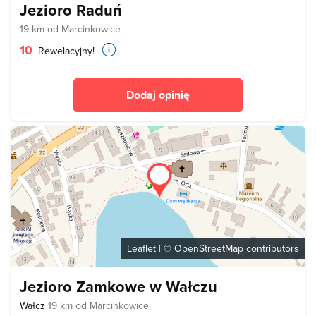
Jezioro Raduń
19 km od Marcinkowice
10
Rewelacyjny!
Dodaj opinię
Leaflet
| ©
OpenStreetMap
contributors
Jezioro Zamkowe w Wałczu
Wałcz
19 km od Marcinkowice