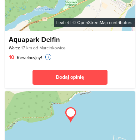
Leaflet
| ©
OpenStreetMap
contributors
Aquapark Delfin
Wałcz
17 km od Marcinkowice
10
Rewelacyjny!
Dodaj opinię