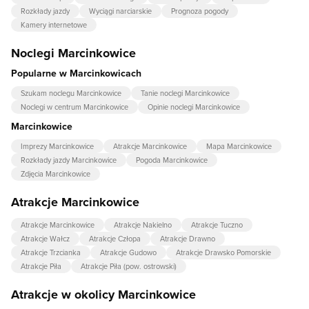
Rozkłady jazdy
Wyciągi narciarskie
Prognoza pogody
Kamery internetowe
Noclegi Marcinkowice
Popularne w Marcinkowicach
Szukam noclegu Marcinkowice
Tanie noclegi Marcinkowice
Noclegi w centrum Marcinkowice
Opinie noclegi Marcinkowice
Marcinkowice
Imprezy Marcinkowice
Atrakcje Marcinkowice
Mapa Marcinkowice
Rozkłady jazdy Marcinkowice
Pogoda Marcinkowice
Zdjęcia Marcinkowice
Atrakcje Marcinkowice
Atrakcje Marcinkowice
Atrakcje Nakielno
Atrakcje Tuczno
Atrakcje Wałcz
Atrakcje Człopa
Atrakcje Drawno
Atrakcje Trzcianka
Atrakcje Gudowo
Atrakcje Drawsko Pomorskie
Atrakcje Piła
Atrakcje Piła (pow. ostrowski)
Atrakcje w okolicy Marcinkowice