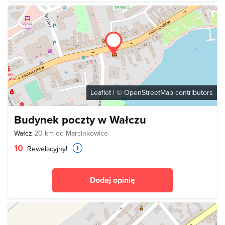
Leaflet
| ©
OpenStreetMap
contributors
Budynek poczty w Wałczu
Wałcz
20 km od Marcinkowice
10
Rewelacyjny!
Dodaj opinię