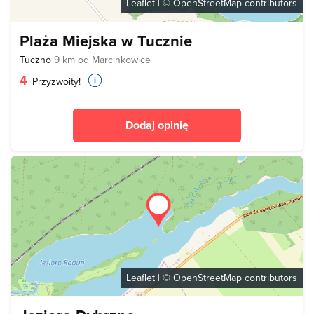
Leaflet
| ©
OpenStreetMap
contributors
Plaża Miejska w Tucznie
Tuczno
9 km od Marcinkowice
4
Przyzwoity!
Dodaj opinię
Leaflet
| ©
OpenStreetMap
contributors