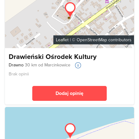
Leaflet
| ©
OpenStreetMap
contributors
Drawieński Ośrodek Kultury
Drawno
30 km od Marcinkowice
Brak opinii
Dodaj opinię