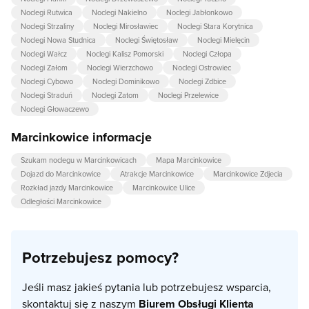
Noclegi Rutwica
Noclegi Nakielno
Noclegi Jabłonkowo
Noclegi Strzaliny
Noclegi Mirosławiec
Noclegi Stara Korytnica
Noclegi Nowa Studnica
Noclegi Świętosław
Noclegi Mielęcin
Noclegi Wałcz
Noclegi Kalisz Pomorski
Noclegi Człopa
Noclegi Załom
Noclegi Wierzchowo
Noclegi Ostrowiec
Noclegi Cybowo
Noclegi Dominikowo
Noclegi Zdbice
Noclegi Straduń
Noclegi Zatom
Noclegi Przelewice
Noclegi Głowaczewo
Marcinkowice informacje
Szukam noclegu w Marcinkowicach
Mapa Marcinkowice
Dojazd do Marcinkowice
Atrakcje Marcinkowice
Marcinkowice Zdjecia
Rozkład jazdy Marcinkowice
Marcinkowice Ulice
Odległości Marcinkowice
Potrzebujesz pomocy?
Jeśli masz jakieś pytania lub potrzebujesz wsparcia,
skontaktuj się z naszym
Biurem Obsługi Klienta