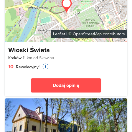
Leaflet
| ©
OpenStreetMap
contributors
Wioski Świata
Kraków
11 km od Skawina
10
Rewelacyjny!
Dodaj opinię