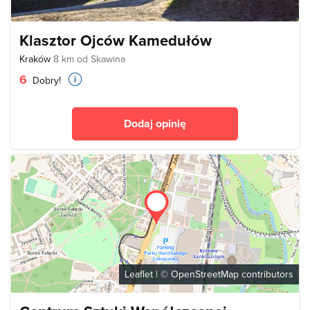
Klasztor Ojców Kamedułów
Kraków
8 km od Skawina
6
Dobry!
Dodaj opinię
Leaflet
| ©
OpenStreetMap
contributors