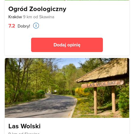
Ogród Zoologiczny
Kraków
9 km od Skawina
7.2
Dobry!
Dodaj opinię
Las Wolski
9 km od Skawina