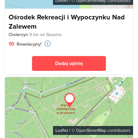
Leaflet
| ©
OpenStreetMap
contributors
Ośrodek Rekreacji i Wypoczynku Nad
Zalewem
Cholerzyn
9 km od Skawina
10
Rewelacyjny!
Dodaj opinię
Leaflet
| ©
OpenStreetMap
contributors