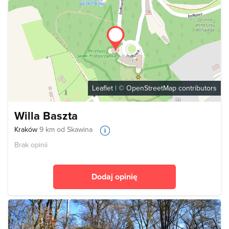
Leaflet
| ©
OpenStreetMap
contributors
Willa Baszta
Kraków
9 km od Skawina
Brak opinii
Dodaj opinię