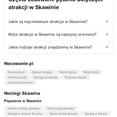
atrakcji w Skawinie
Jakie są najciekawsze atrakcje w Skawinie?
Turyści najchętniej odwiedzają:
Muzeum Regionalne w
Które atrakcje w Skawinie są najlepiej oceniane?
Skawinie
,
Ośrodek Kulturalno-Rekreacyjny Gubałówka
.
Najlepiej ocenianymi atrakcjami w Skawinie są:
Muzeum
Jakie rodzaje atrakcji znajdziemy w Skawinie?
Regionalne w Skawinie
,
Ośrodek Kulturalno-Rekreacyjny
Gubałówka
.
W Skawinie przede wszystkim znajdziemy atrakcje z kategorii:
Nocowanie.pl
muzea
,
aquaparki, baseny
.
Nocowanie.pl
Szukam noclegu
Wolne pokoje
Mapa Polski
Rozkłady jazdy
Wyciągi narciarskie
Prognoza pogody
Kamery internetowe
Noclegi Skawina
Popularne w Skawinie
Szukam noclegu Skawina
Tanie noclegi Skawina
Noclegi w centrum Skawina
Opinie noclegi Skawina
Noclegi w Górach