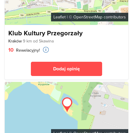
Leaflet
| ©
OpenStreetMap
contributors
Klub Kultury Przegorzały
Kraków
9 km od Skawina
10
Rewelacyjny!
Dodaj opinię