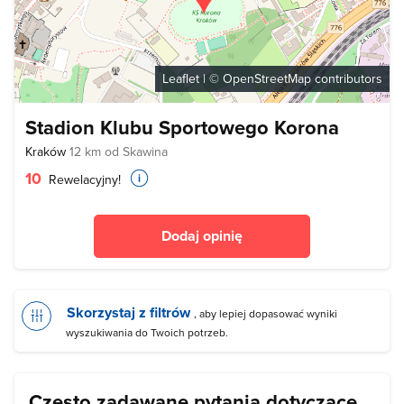
Leaflet
| ©
OpenStreetMap
contributors
Stadion Klubu Sportowego Korona
Kraków
12 km od Skawina
10
Rewelacyjny!
Dodaj opinię
Skorzystaj z filtrów
, aby lepiej dopasować wyniki
wyszukiwania do Twoich potrzeb.
Często zadawane pytania dotyczące