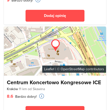
Bardzo dobry!
Dodaj opinię
Leaflet
| ©
OpenStreetMap
contributors
Centrum Koncertowo Kongresowe ICE
Kraków
11 km od Skawina
8.6
Bardzo dobry!