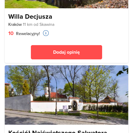
Willa Decjusza
Kraków
11 km od Skawina
10
Rewelacyjny!
Dodaj opinię
Kościół Najświętszego Salwatora