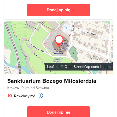
Dodaj opinię
Leaflet
| ©
OpenStreetMap
contributors
Sanktuarium Bożego Miłosierdzia
Kraków
10 km od Skawina
10
Rewelacyjny!
Dodaj opinię