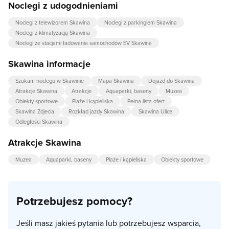
Noclegi z udogodnieniami
Noclegi z telewizorem Skawina
Noclegi z parkingiem Skawina
Noclegi z klimatyzacją Skawina
Noclegi ze stacjami ładowania samochodów EV Skawina
Skawina informacje
Szukam noclegu w Skawinie
Mapa Skawina
Dojazd do Skawina
Atrakcje Skawina
Atrakcje
Aquaparki, baseny
Muzea
Obiekty sportowe
Plaże i kąpieliska
Pełna lista ofert
Skawina Zdjecia
Rozkład jazdy Skawina
Skawina Ulice
Odległości Skawina
Atrakcje Skawina
Muzea
Aquaparki, baseny
Plaże i kąpieliska
Obiekty sportowe
Potrzebujesz pomocy?
Jeśli masz jakieś pytania lub potrzebujesz wsparcia,