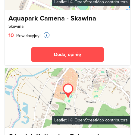
Leaflet
| ©
OpenStreetMap
contributors
Aquapark Camena - Skawina
Skawina
10
Rewelacyjny!
Dodaj opinię
Leaflet
| ©
OpenStreetMap
contributors