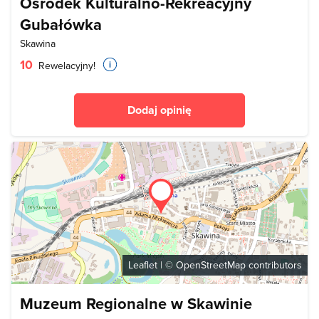
Ośrodek Kulturalno-Rekreacyjny
Gubałówka
Skawina
10
Rewelacyjny!
Dodaj opinię
Leaflet
| ©
OpenStreetMap
contributors
Muzeum Regionalne w Skawinie