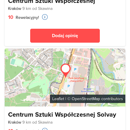
Centrum Sztuki Współczesnej
Kraków
9 km od Skawina
10
Rewelacyjny!
Dodaj opinię
Leaflet
| ©
OpenStreetMap
contributors
Centrum Sztuki Współczesnej Solvay
Kraków
9 km od Skawina