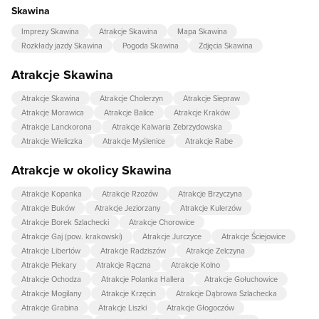
Skawina
Imprezy Skawina
Atrakcje Skawina
Mapa Skawina
Rozkłady jazdy Skawina
Pogoda Skawina
Zdjęcia Skawina
Atrakcje Skawina
Atrakcje Skawina
Atrakcje Cholerzyn
Atrakcje Siepraw
Atrakcje Morawica
Atrakcje Balice
Atrakcje Kraków
Atrakcje Lanckorona
Atrakcje Kalwaria Zebrzydowska
Atrakcje Wieliczka
Atrakcje Myślenice
Atrakcje Rabe
Atrakcje w okolicy Skawina
Atrakcje Kopanka
Atrakcje Rzozów
Atrakcje Brzyczyna
Atrakcje Buków
Atrakcje Jeziorzany
Atrakcje Kulerzów
Atrakcje Borek Szlachecki
Atrakcje Chorowice
Atrakcje Gaj (pow. krakowski)
Atrakcje Jurczyce
Atrakcje Ściejowice
Atrakcje Libertów
Atrakcje Radziszów
Atrakcje Zelczyna
Atrakcje Piekary
Atrakcje Rączna
Atrakcje Kolno
Atrakcje Ochodza
Atrakcje Polanka Hallera
Atrakcje Gołuchowice
Atrakcje Mogilany
Atrakcje Krzęcin
Atrakcje Dąbrowa Szlachecka
Atrakcje Grabina
Atrakcje Liszki
Atrakcje Głogoczów