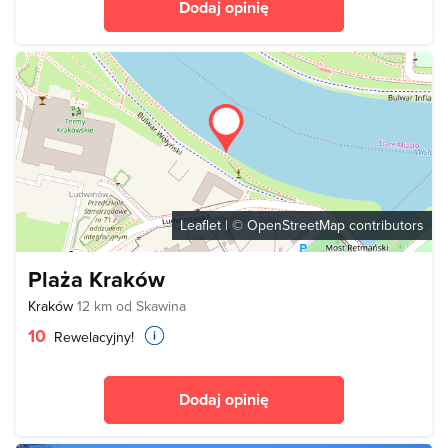
Dodaj opinię
Leaflet
| ©
OpenStreetMap
contributors
Plaża Kraków
Kraków
12 km od Skawina
10
Rewelacyjny!
Dodaj opinię