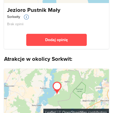
Jezioro Pustnik Mały
Sorkwity
Brak opinii
Dodaj opinię
Atrakcje w okolicy Sorkwit:
Leaflet
| ©
OpenStreetMap
contributors