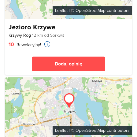
Leaflet
| ©
OpenStreetMap
contributors
Jezioro Krzywe
Krzywy Róg
12 km od Sorkwit
10
Rewelacyjny!
Dodaj opinię
Leaflet
| ©
OpenStreetMap
contributors