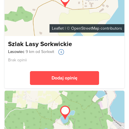
Leaflet
| ©
OpenStreetMap
contributors
Szlak Lasy Sorkwickie
Lasowiec
9 km od Sorkwit
Brak opinii
Dodaj opinię