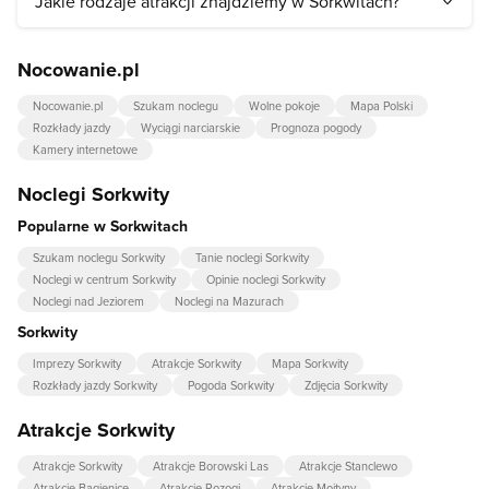
Jakie rodzaje atrakcji znajdziemy w Sorkwitach?
W Sorkwitach przede wszystkim znajdziemy atrakcje z
Nocowanie.pl
kategorii:
jeziora
,
trasy spacerowe
.
Nocowanie.pl
Szukam noclegu
Wolne pokoje
Mapa Polski
Rozkłady jazdy
Wyciągi narciarskie
Prognoza pogody
Kamery internetowe
Noclegi Sorkwity
Popularne w Sorkwitach
Szukam noclegu Sorkwity
Tanie noclegi Sorkwity
Noclegi w centrum Sorkwity
Opinie noclegi Sorkwity
Noclegi nad Jeziorem
Noclegi na Mazurach
Sorkwity
Imprezy Sorkwity
Atrakcje Sorkwity
Mapa Sorkwity
Rozkłady jazdy Sorkwity
Pogoda Sorkwity
Zdjęcia Sorkwity
Atrakcje Sorkwity
Atrakcje Sorkwity
Atrakcje Borowski Las
Atrakcje Stanclewo
Atrakcje Bagienice
Atrakcje Rozogi
Atrakcje Mojtyny