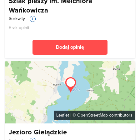
Szlak pieszy im. Melchiora
Wańkowicza
Sorkwity
Brak opinii
Dodaj opinię
Leaflet
| ©
OpenStreetMap
contributors
Jezioro Gielądzkie