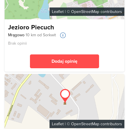
Leaflet
| ©
OpenStreetMap
contributors
Jezioro Piecuch
Mrągowo
10 km od Sorkwit
Brak opinii
Dodaj opinię
Leaflet
| ©
OpenStreetMap
contributors