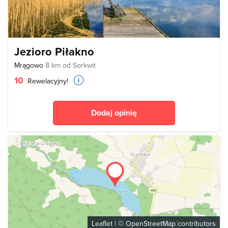
Jezioro Piłakno
Mrągowo
8 km od Sorkwit
10
Rewelacyjny!
Dodaj opinię
Leaflet
| ©
OpenStreetMap
contributors