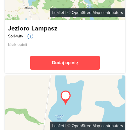
Leaflet
| ©
OpenStreetMap
contributors
Jezioro Lampasz
Sorkwity
Brak opinii
Dodaj opinię
Leaflet
| ©
OpenStreetMap
contributors