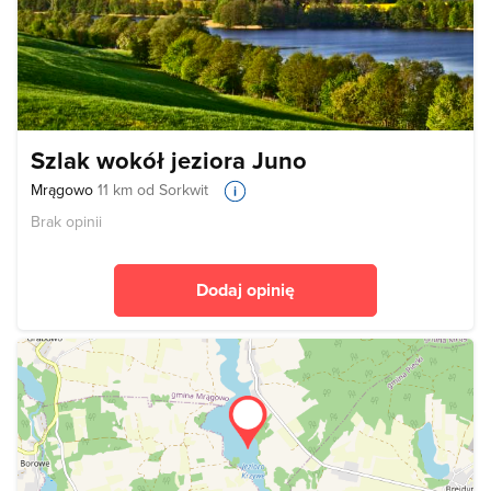
Szlak wokół jeziora Juno
Mrągowo
11 km od Sorkwit
Brak opinii
Dodaj opinię