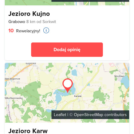
Jezioro Kujno
Grabowo
8 km od Sorkwit
10
Rewelacyjny!
Dodaj opinię
Leaflet
| ©
OpenStreetMap
contributors
Jezioro Karw