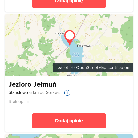
Dodaj opinię
Leaflet
| ©
OpenStreetMap
contributors
Jezioro Jełmuń
Stanclewo
6 km od Sorkwit
Brak opinii
Dodaj opinię