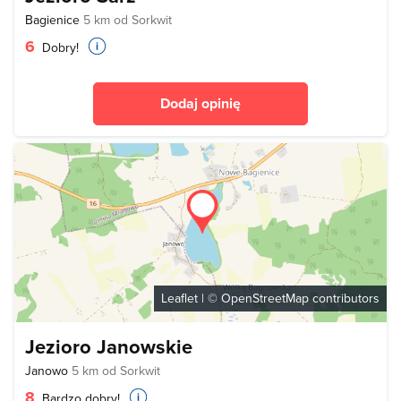
Bagienice
5 km od Sorkwit
6
Dobry!
Dodaj opinię
Leaflet
| ©
OpenStreetMap
contributors
Jezioro Janowskie
Janowo
5 km od Sorkwit
8
Bardzo dobry!