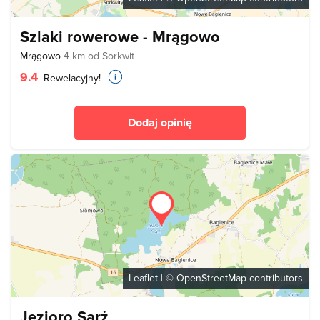
Szlaki rowerowe - Mrągowo
Mrągowo
4 km od Sorkwit
9.4
Rewelacyjny!
Dodaj opinię
Leaflet
| ©
OpenStreetMap
contributors
Jezioro Sarż