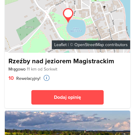
Leaflet
| ©
OpenStreetMap
contributors
Rzeźby nad jeziorem Magistrackim
Mrągowo
11 km od Sorkwit
10
Rewelacyjny!
Dodaj opinię