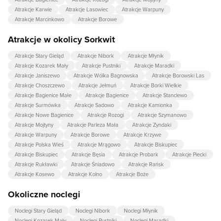
Atrakcje Karwie
Atrakcje Lasowiec
Atrakcje Warpuny
Atrakcje Marcinkowo
Atrakcje Borowe
Atrakcje w okolicy Sorkwit
Atrakcje Stary Gieląd
Atrakcje Nibork
Atrakcje Młynik
Atrakcje Kozarek Mały
Atrakcje Pustniki
Atrakcje Maradki
Atrakcje Janiszewo
Atrakcje Wólka Bagnowska
Atrakcje Borowski Las
Atrakcje Choszczewo
Atrakcje Jełmuń
Atrakcje Borki Wielkie
Atrakcje Bagienice Małe
Atrakcje Bagienice
Atrakcje Stanclewo
Atrakcje Surmówka
Atrakcje Sadowo
Atrakcje Kamionka
Atrakcje Nowe Bagienice
Atrakcje Rozogi
Atrakcje Szymanowo
Atrakcje Mojtyny
Atrakcje Parleza Mała
Atrakcje Zyndaki
Atrakcje Warpuny
Atrakcje Borowe
Atrakcje Krzywe
Atrakcje Polska Wieś
Atrakcje Mrągowo
Atrakcje Biskupiec
Atrakcje Biskupiec
Atrakcje Bęsia
Atrakcje Probark
Atrakcje Piecki
Atrakcje Rukławki
Atrakcje Śniadowo
Atrakcje Rańsk
Atrakcje Kosewo
Atrakcje Kolno
Atrakcje Boże
Okoliczne noclegi
Noclegi Stary Gieląd
Noclegi Nibork
Noclegi Młynik
Noclegi Kozarek Mały
Noclegi Pustniki
Noclegi Maradki