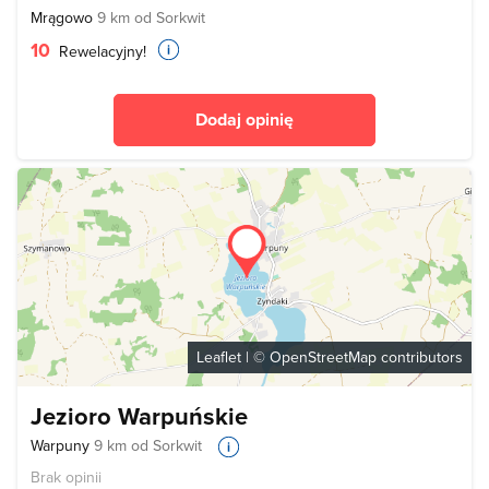
Mrągowo
9 km od Sorkwit
10
Rewelacyjny!
Dodaj opinię
Leaflet
| ©
OpenStreetMap
contributors
Jezioro Warpuńskie
Warpuny
9 km od Sorkwit
Brak opinii