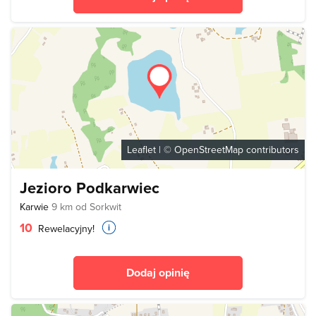
Leaflet
| ©
OpenStreetMap
contributors
Jezioro Podkarwiec
Karwie
9 km od Sorkwit
10
Rewelacyjny!
Dodaj opinię