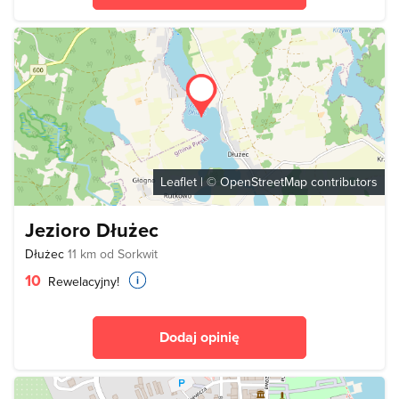
Leaflet
| ©
OpenStreetMap
contributors
Jezioro Dłużec
Dłużec
11 km od Sorkwit
10
Rewelacyjny!
Dodaj opinię