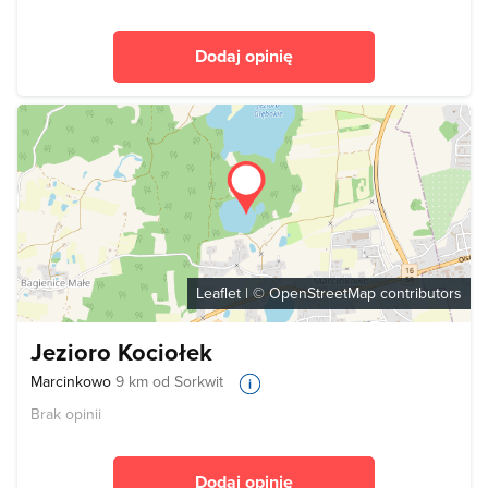
Dodaj opinię
Leaflet
| ©
OpenStreetMap
contributors
Jezioro Kociołek
Marcinkowo
9 km od Sorkwit
Brak opinii
Dodaj opinię