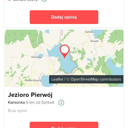
Dodaj opinię
Leaflet
| ©
OpenStreetMap
contributors
Jezioro Pierwój
Kamionka
6 km od Sorkwit
Brak opinii