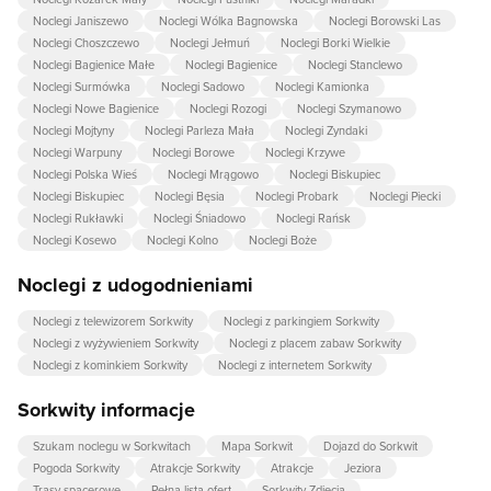
Noclegi Janiszewo
Noclegi Wólka Bagnowska
Noclegi Borowski Las
Noclegi Choszczewo
Noclegi Jełmuń
Noclegi Borki Wielkie
Noclegi Bagienice Małe
Noclegi Bagienice
Noclegi Stanclewo
Noclegi Surmówka
Noclegi Sadowo
Noclegi Kamionka
Noclegi Nowe Bagienice
Noclegi Rozogi
Noclegi Szymanowo
Noclegi Mojtyny
Noclegi Parleza Mała
Noclegi Zyndaki
Noclegi Warpuny
Noclegi Borowe
Noclegi Krzywe
Noclegi Polska Wieś
Noclegi Mrągowo
Noclegi Biskupiec
Noclegi Biskupiec
Noclegi Bęsia
Noclegi Probark
Noclegi Piecki
Noclegi Rukławki
Noclegi Śniadowo
Noclegi Rańsk
Noclegi Kosewo
Noclegi Kolno
Noclegi Boże
Noclegi z udogodnieniami
Noclegi z telewizorem Sorkwity
Noclegi z parkingiem Sorkwity
Noclegi z wyżywieniem Sorkwity
Noclegi z placem zabaw Sorkwity
Noclegi z kominkiem Sorkwity
Noclegi z internetem Sorkwity
Sorkwity informacje
Szukam noclegu w Sorkwitach
Mapa Sorkwit
Dojazd do Sorkwit
Pogoda Sorkwity
Atrakcje Sorkwity
Atrakcje
Jeziora
Trasy spacerowe
Pełna lista ofert
Sorkwity Zdjecia