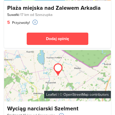
Plaża miejska nad Zalewem Arkadia
Suwałki
17 km od Szeszupka
5
Przyzwoity!
Dodaj opinię
Leaflet
| ©
OpenStreetMap
contributors
Wyciąg narciarski Szelment