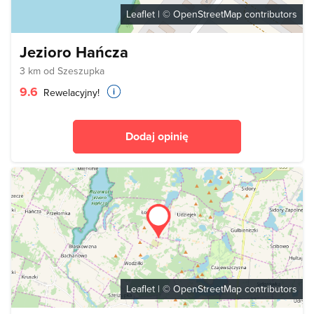
Leaflet
| ©
OpenStreetMap
contributors
Jezioro Hańcza
3 km od Szeszupka
9.6
Rewelacyjny!
Dodaj opinię
Leaflet
| ©
OpenStreetMap
contributors