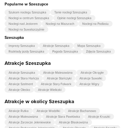
Popularne w Szeszupce
Szukam noclegu Szeszupka
Tanie noclegi Szeszupka
Noclegi w centrum Szeszupka
Opinie noclegi Szeszupka
Noclegi nad Jeziorem
Noclegi na Mazurach
Noclegi na Podlasiu
Noclegi na Suwalszczyźnie
Szeszupka
Imprezy Szeszupka
Atrakcje Szeszupka
Mapa Szeszupka
Rozkłady jazdy Szeszupka
Pogoda Szeszupka
Zdjęcia Szeszupka
Atrakcje Szeszupka
Atrakcje Szeszupka
Atrakcje Malesowizna
Atrakcje Okrągłe
Atrakcje Stara Hańcza
Atrakcje Stańczyki
Atrakcje Suwałki
Atrakcje Szelment
Atrakcje Stary Folwark
Atrakcje Wigry
Atrakcje Olecko
Atrakcje Wieliczki
Atrakcje w okolicy Szeszupka
Atrakcje Rutka
Atrakcje Wodziłki
Atrakcje Bachanowo
Atrakcje Malesowizna
Atrakcje Stara Pawłówka
Atrakcje Kruszki
Atrakcje Zarzecze Jeleniewskie
Atrakcje Błaskowizna