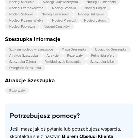
Noclegi Mierkinie
Noclegi Czajewszczyzna
Noclegi Gulbieniszki
Noclegi Czarnakowizna
Noclegi Smolniki
Noclegi Ługiele
Noclegi Ścibowo
Noclegi Leszczewo
Noclegi Hultajewo
Noclegi Przejma Wielka
Noclegi Przerośl
Noclegi Jałowo
Noclegi Pobłędzie
Noclegi Czostków
Szeszupka informacje
Szukam noclegu w Szeszupce
Mapa Szeszupka
Dojazd do Szeszupka
Atrakcje Szeszupka
Atrakcje
Rezerwaty
Pełna lista ofert
Szeszupka Zdjecia
Rozkład jazdy Szeszupka
Szeszupka Ulice
Odległości Szeszupka
Atrakcje Szeszupka
Rezerwaty
Potrzebujesz pomocy?
Jeśli masz jakieś pytania lub potrzebujesz wsparcia,
skontaktuj się z naszym
Biurem Obsługi Klienta