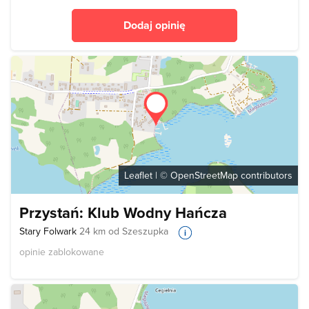
Dodaj opinię
Leaflet
| ©
OpenStreetMap
contributors
Przystań: Klub Wodny Hańcza
Stary Folwark
24 km od Szeszupka
opinie zablokowane