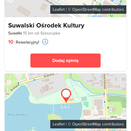
Leaflet
| ©
OpenStreetMap
contributors
Suwalski Ośrodek Kultury
Suwałki
15 km od Szeszupka
10
Rewelacyjny!
Dodaj opinię
Leaflet
| ©
OpenStreetMap
contributors