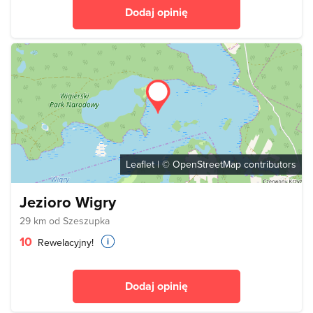
Dodaj opinię
Leaflet
| ©
OpenStreetMap
contributors
Jezioro Wigry
29 km od Szeszupka
10
Rewelacyjny!
Dodaj opinię