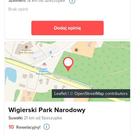
Szelment
18 km od Szeszupka
Brak opinii
Dodaj opinię
Leaflet
| ©
OpenStreetMap
contributors
Wigierski Park Narodowy
Suwałki
21 km od Szeszupka
10
Rewelacyjny!