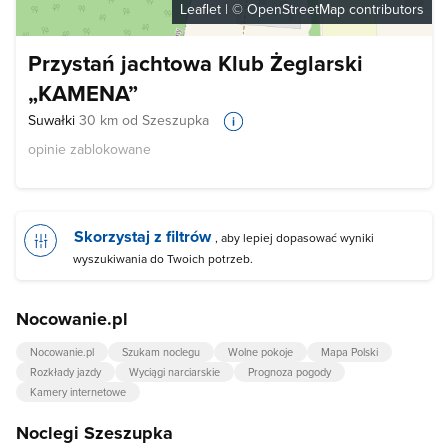
Leaflet
| ©
OpenStreetMap
contributors
Przystań jachtowa Klub Żeglarski
„KAMENA”
Suwałki
30 km od Szeszupka
opinie zablokowane
Skorzystaj z filtrów
, aby lepiej dopasować wyniki
wyszukiwania do Twoich potrzeb.
Nocowanie.pl
Nocowanie.pl
Szukam noclegu
Wolne pokoje
Mapa Polski
Rozkłady jazdy
Wyciągi narciarskie
Prognoza pogody
Kamery internetowe
Noclegi Szeszupka