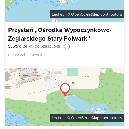
Leaflet
| ©
OpenStreetMap
contributors
Przystań „Ośrodka Wypoczynkowo-
Żeglarskiego Stary Folwark”
Suwałki
24 km od Szeszupka
opinie zablokowane
Leaflet
| ©
OpenStreetMap
contributors