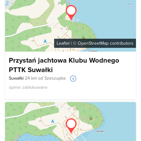
Leaflet
| ©
OpenStreetMap
contributors
Przystań jachtowa Klubu Wodnego
PTTK Suwałki
Suwałki
24 km od Szeszupka
opinie zablokowane