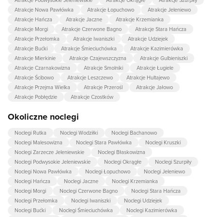
Atrakcje Podwysokie Jeleniewskie
Atrakcje Okrągłe
Atrakcje Szurpiły
Atrakcje Nowa Pawłówka
Atrakcje Łopuchowo
Atrakcje Jeleniewo
Atrakcje Hańcza
Atrakcje Jaczne
Atrakcje Krzemianka
Atrakcje Morgi
Atrakcje Czerwone Bagno
Atrakcje Stara Hańcza
Atrakcje Przełomka
Atrakcje Iwaniszki
Atrakcje Udziejek
Atrakcje Bućki
Atrakcje Śmieciuchówka
Atrakcje Kazimierówka
Atrakcje Mierkinie
Atrakcje Czajewszczyzna
Atrakcje Gulbieniszki
Atrakcje Czarnakowizna
Atrakcje Smolniki
Atrakcje Ługiele
Atrakcje Ścibowo
Atrakcje Leszczewo
Atrakcje Hultajewo
Atrakcje Przejma Wielka
Atrakcje Przerośl
Atrakcje Jałowo
Atrakcje Pobłędzie
Atrakcje Czostków
Okoliczne noclegi
Noclegi Rutka
Noclegi Wodziłki
Noclegi Bachanowo
Noclegi Malesowizna
Noclegi Stara Pawłówka
Noclegi Kruszki
Noclegi Zarzecze Jeleniewskie
Noclegi Błaskowizna
Noclegi Podwysokie Jeleniewskie
Noclegi Okrągłe
Noclegi Szurpiły
Noclegi Nowa Pawłówka
Noclegi Łopuchowo
Noclegi Jeleniewo
Noclegi Hańcza
Noclegi Jaczne
Noclegi Krzemianka
Noclegi Morgi
Noclegi Czerwone Bagno
Noclegi Stara Hańcza
Noclegi Przełomka
Noclegi Iwaniszki
Noclegi Udziejek
Noclegi Bućki
Noclegi Śmieciuchówka
Noclegi Kazimierówka