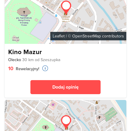
Leaflet
| ©
OpenStreetMap
contributors
Kino Mazur
Olecko
30 km od Szeszupka
10
Rewelacyjny!
Dodaj opinię