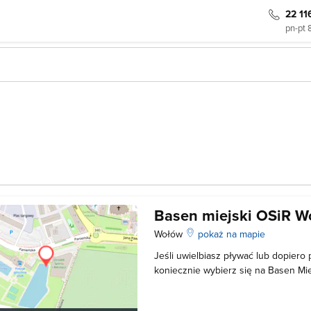
22 11
pn-pt 
Basen miejski OSiR 
Wołów
pokaż na mapie
Jeśli uwielbiasz pływać lub dopiero
koniecznie wybierz się na Basen Mi
basen, który przystosowany jest d
stopniu umiejętności. Basen Miejski 