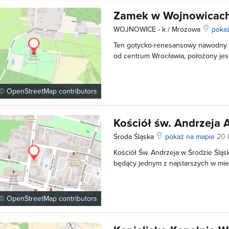
Zamek w Wojnowicac
WOJNOWICE - k / Mrozowa
pokaż
Ten gotycko-renesansowy nawodny 
od centrum Wrocławia, położony jes
okolicy, wśród mokradeł i lasów. Oto
podwójną) - pełnił kiedyś funkcje o
otaczającym go parkiem jest atrakcją
 ©
OpenStreetMap
contributors
Kościół św. Andrzeja 
Środa Śląska
pokaż na mapie
20 
Kościół Św. Andrzeja w Środzie Śląsk
będący jednym z najstarszych w mieś
XII wieku, jednak z budowli w pierwo
tylko ściany zewnętrzne naw boczn
prawdopodobnie miał miejsce pożar 
 ©
OpenStreetMap
contributors