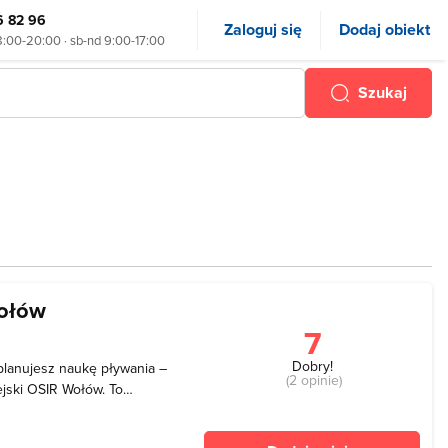
6 82 96
Zaloguj się
Dodaj obiekt
8:00-20:00 · sb-nd 9:00-17:00
Szukaj
Wołów
7
Dobry!
 planujesz naukę pływania –
(2 opinie)
ejski OSIR Wołów. To
o pływaków o różnym
to również dobra okazja,