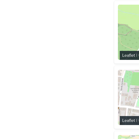
Leaflet
|
Leaflet
|