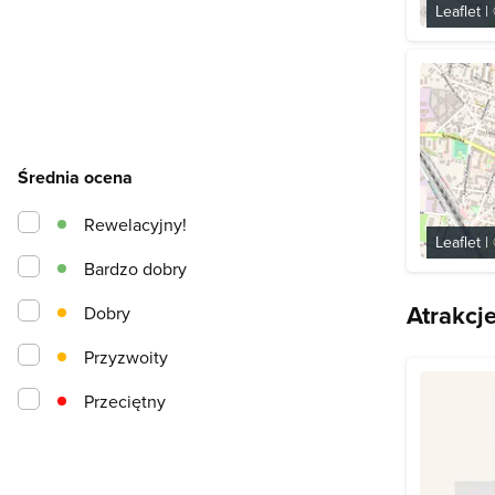
Leaflet
|
Średnia ocena
Rewelacyjny!
Leaflet
|
Bardzo dobry
Atrakcj
Dobry
Przyzwoity
Przeciętny