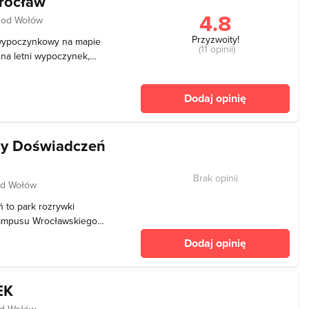
Wrocław
4.8
 od Wołów
Przyzwoity!
-wypoczynkowy na mapie
(11 opinii)
 na letni wypoczynek,
łodszych i dorosłych.
zie niegdyś wydobywano
Dodaj opinię
a. Kąp
dy Doświadczeń
Brak opinii
od Wołów
 to park rozrywki
 Kampusu Wrocławskiego
st to miejsce
Dodaj opinię
. Każda osoba
a cenną wiedzę poprzez
EK
od Wołów