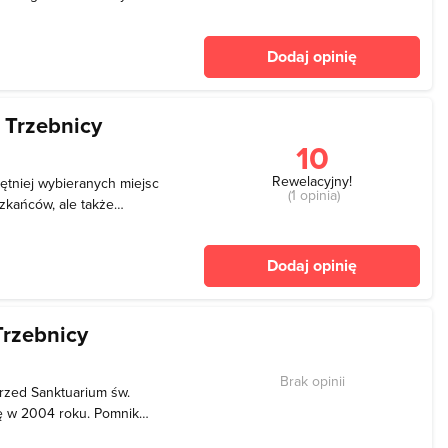
 Początek i koniec ścieżki
 Św. Jadwigi. Atutem
Dodaj opinię
 Trzebnicy
10
Rewelacyjny!
hętniej wybieranych miejsc
(1 opinia)
zkańców, ale także
wiem w bliskim sąsiedztwie
 skweru znajdują się
Dodaj opinię
 ko
rzebnicy
Brak opinii
przed Sanktuarium św.
ię w 2004 roku. Pomnik
 górze widnieją kontury