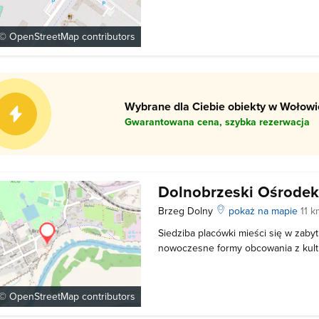
zjeżdżalnia - brodzik dla dzieci ze z
klubowo - rekreacyjna - punkt gastro
fachowa opieka - kursy pływania - s
 ©
OpenStreetMap
contributors
Wybrane dla Ciebie obiekty w Wołowie
Gwarantowana cena, szybka rezerwacja
Dolnobrzeski Ośrodek
Brzeg Dolny
pokaż na mapie
11 
Siedziba placówki mieści się w zaby
nowoczesne formy obcowania z kultu
znajdują się zajęcia plastyczne, nau
zajęcia wokalne, rękodzieła, teatral
wiekowych, instrumentalno-wokalne,
 ©
OpenStreetMap
contributors