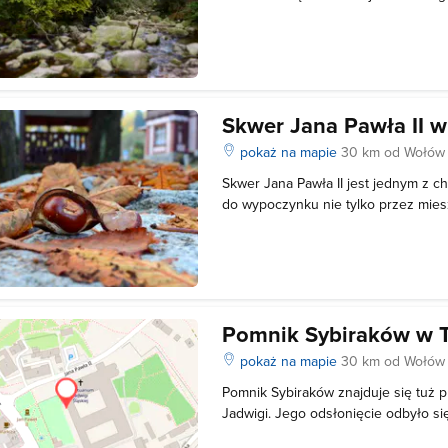
km i tworzy kształt zamkniętej pętli.
znajduje się na placu przed Bazyliką
wycieczki po ścieżce Św. Ja
Skwer Jana Pawła II w
pokaż na mapie
30 km od Wołów
Skwer Jana Pawła II jest jednym z c
do wypoczynku nie tylko przez mies
pielgrzymów. Skwer znajduje się bo
Sanktuarium św. Jadwigi. Na terenie
wygodne ławeczki, fontanna a także
Pomnik Sybiraków w T
pokaż na mapie
30 km od Wołów
Pomnik Sybiraków znajduje się tuż 
Jadwigi. Jego odsłonięcie odbyło s
składa się z trzech części. Na samej