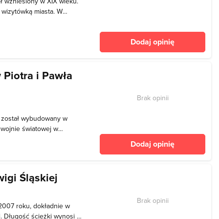
ł wzniesiony w XIX wieku.
 wizytówką miasta. W
ściowo zniszczony,
tusz jest siedzibą Muzeum
Dodaj opinię
się tu
 Piotra i Pawła
Brak opinii
ła został wybudowany w
I wojnie światowej w
amienne do samochodów
Dodaj opinię
zekazano parafii
ngelicki). Pi
igi Śląskiej
Brak opinii
 2007 roku, dokładnie w
i. Długość ścieżki wynosi 7