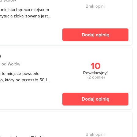
Brak opinii
 miejska będąca miejscem
stytucja zlokalizowana jest
nad 800 letniej historii.
żdego, kto chce spędzić
Dodaj opinię
e
10
m od Wołów
Rewelacyjny!
to miejsce powstałe
(2 opinie)
o, który od przeszło 50 lat
we sprzęty, narzędzia i
 Pana Mariana obejmuje
Dodaj opinię
my
Brak opinii