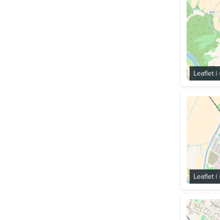
Leaflet
|
Leaflet
|