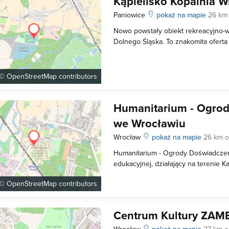
Kąpielisko Kopalnia 
Paniowice
pokaż na mapie
26 km
Nowo powstały obiekt rekreacyjno
Dolnego Śląska. To znakomita oferta
obfitująca w liczne atrakcje dla najm
Kąpielisko powstało w miejscu, gd
piasek. Woda wysokiej jakości, czyst
 ©
OpenStreetMap
contributors
Humanitarium - Ogro
we Wrocławiu
Wrocław
pokaż na mapie
26 km 
Humanitarium - Ogrody Doświadczeń
edukacyjnej, działający na terenie
Centrum Badań EIT+ na Praczach. Je
 ©
OpenStreetMap
contributors
przeznaczone dla dzieci i dorosłych
odwiedzająca Humanitarium zdobyw
różnego r
Centrum Kultury ZAM
Wrocław
pokaż na mapie
27 km 