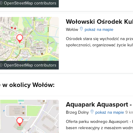
by spędzić czas z przyjaciółmi. Na t
 ©
OpenStreetMap
contributors
Wołowski Ośrodek Kul
Wołów
pokaż na mapie
Ośrodek stara się wychodzić na prz
społeczności, organizować życie kul
ofertę w któej każdy znajdzie coś dl
pamiętaja o swojej misji i stara się b
masowej, kierowanej zarówno
 ©
OpenStreetMap
contributors
e w okolicy Wołów:
Aquapark Aquasport -
Brzeg Dolny
pokaż na mapie
9 k
Oferta parku wodnego Aquasport: -
basen rekreacyjny z masażem wodn