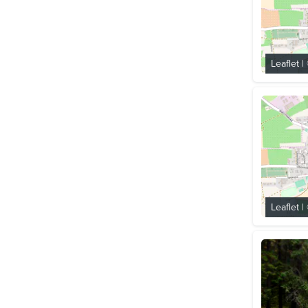
Leaflet
|
Leaflet
|