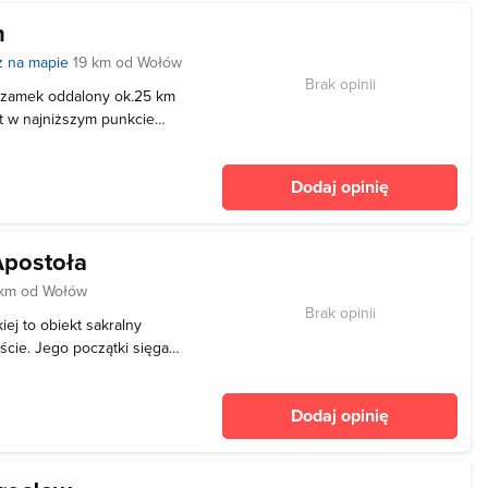
h
 na mapie
19 km od Wołów
Brak opinii
zamek oddalony ok.25 km
t w najniższym punkcie
czony fosą (pierwotnie
bronne, obecnie wraz z
Dodaj opinię
 tu
Apostoła
km od Wołów
Brak opinii
iej to obiekt sakralny
cie. Jego początki sięgają
tnym kształcie zostały
ych. W 1248
Dodaj opinię
świątyni,