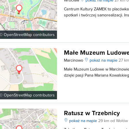
Centrum Kultury ZAMEK to placówka
spotkań i twórczej samorealizacji. In
w zabytkowym pałacu barokowym o po
Centrum Kultury jest otwarte dla ka
czas w sposób twórczy. Prow
 ©
OpenStreetMap
contributors
Małe Muzeum Ludow
Marcinowo
pokaż na mapie
27 k
Małe Muzeum Ludowe w Marcinowie 
dzięki pasji Pana Mariana Kowalskieg
kolekcjonował i restaurował zabytko
maszyny rolnicze. Obecnie kolekcja
około tysiąca eksponatów. Znajdzie
 ©
OpenStreetMap
contributors
Ratusz w Trzebnicy
pokaż na mapie
29 km od Wołów