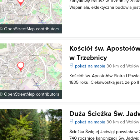
Zabytkowy Ratusz w Trzebnicy zosta
Wspaniała, eklektyczna budowla jest
okresie wojennym Ratusz został czę
wymagał więc odbudowania. Dziś Ra
Regionalnego. Początkowo mieściła 
 ©
OpenStreetMap
contributors
Kościół św. Apostołów
w Trzebnicy
pokaż na mapie
30 km od Wołów
Kościół św. Apostołów Piotra i Paw
1835 roku. Ciekawostką jest, że po I
kościele przechowywano części z
 ©
OpenStreetMap
contributors
ciężarowych. W 1987 roku kościół pr
rzymskokatolickiej (wcześniej był ewa
Duża Ścieżka Św. Jadw
pokaż na mapie
30 km od Wołów
Ścieżka Świętej Jadwigi powstała w
740 rocznicę kanonizacji Św. Jadwig