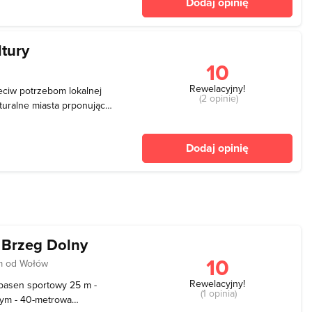
Dodaj opinię
e
tury
10
Rewelacyjny!
eciw potrzebom lokalnej
(2 opinie)
turalne miasta prponując
a siebie. Jednocześnie
yć alternatywą dla kultury
Dodaj opinię
 Brzeg Dolny
10
m od Wołów
Rewelacyjny!
 basen sportowy 25 m -
(1 opinia)
ym - 40-metrowa