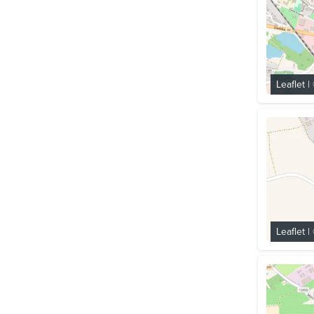
Leaflet
|
Leaflet
|