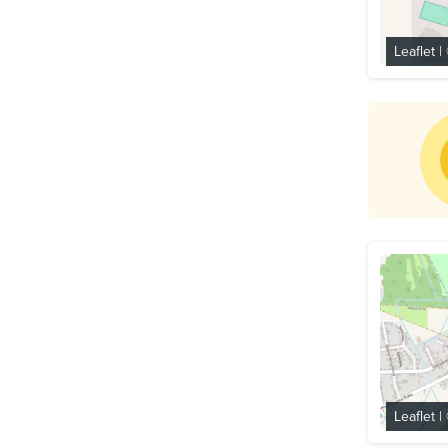
Leaflet
|
Leaflet
|