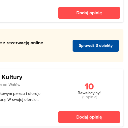
jeżdżalnią i zabawkami - sala
nomiczny - restauracja -
Dodaj opinię
pr
 z rezerwacją online
Sprawdź 3 obiekty
 Kultury
10
km od Wołów
Rewelacyjny!
tkowym pałacu i oferuje
(1 opinia)
rą. W swojej ofercie
ki gry na instrumentach,
ne dla wszystkich grup
Dodaj opinię