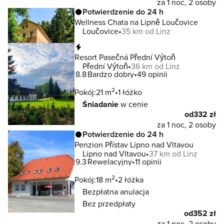
za 1 noc, 2 osoby
Potwierdzenie do 24 h
Wellness Chata na Lipně Loučovice
Loučovice
35 km od Linz
Natychmiastowa rezerwacja
Resort Pasečná Přední Výtoň
Přední Výtoň
36 km od Linz
8.8
Bardzo dobry
49 opinii
2
Pokój:
21 m
1 łóżko
Śniadanie
w cenie
od
332 zł
za 1 noc, 2 osoby
Potwierdzenie do 24 h
Penzion Přístav Lipno nad Vltavou
Lipno nad Vltavou
37 km od Linz
9.3
Rewelacyjny
11 opinii
2
Pokój:
18 m
2 łóżka
Bezpłatna anulacja
Bez przedpłaty
od
352 zł
za 1 noc, 2 osoby