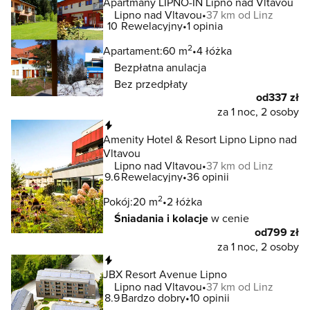
Apartmány LIPNO-IN Lipno nad Vltavou
Lipno nad Vltavou
37 km od Linz
10
Rewelacyjny
1 opinia
2
Apartament:
60 m
4 łóżka
Bezpłatna anulacja
Bez przedpłaty
od
337 zł
za 1 noc, 2 osoby
Natychmiastowa rezerwacja
Amenity Hotel & Resort Lipno Lipno nad
Vltavou
Lipno nad Vltavou
37 km od Linz
9.6
Rewelacyjny
36 opinii
2
Pokój:
20 m
2 łóżka
Śniadania i kolacje
w cenie
od
799 zł
za 1 noc, 2 osoby
Natychmiastowa rezerwacja
JBX Resort Avenue Lipno
Lipno nad Vltavou
37 km od Linz
8.9
Bardzo dobry
10 opinii