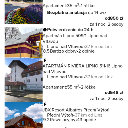
2
Apartament:
35 m
1 łóżko
Bezpłatna anulacja
do 14 wrz
od
850 zł
za 1 noc, 2 osoby
Potwierdzenie do 24 h
Apartmán Lipno 509/1 Lipno nad
Vltavou
Lipno nad Vltavou
37 km od Linz
8.5
Bardzo dobry
2 opinie
Natychmiastowa rezerwacja
APARTMÁN RIVIÉRA LIPNO 511-16 Lipno
nad Vltavou
Lipno nad Vltavou
37 km od Linz
2
Apartament:
55 m
2 łóżka
od
548 zł
za 1 noc, 2 osoby
Natychmiastowa rezerwacja
JBX Resort Albatros Přední Výtoň
Přední Výtoň
37 km od Linz
9.2
Rewelacyjny
43 opinie