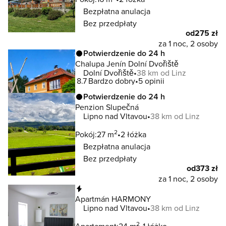
Bezpłatna anulacja
Bez przedpłaty
od
275 zł
za 1 noc, 2 osoby
Potwierdzenie do 24 h
Chalupa Jenín Dolní Dvořiště
Dolní Dvořiště
38 km od Linz
8.7
Bardzo dobry
5 opinii
Potwierdzenie do 24 h
Penzion Slupečná
Lipno nad Vltavou
38 km od Linz
2
Pokój:
27 m
2 łóżka
Bezpłatna anulacja
Bez przedpłaty
od
373 zł
za 1 noc, 2 osoby
Natychmiastowa rezerwacja
Apartmán HARMONY
Lipno nad Vltavou
38 km od Linz
2