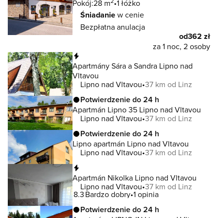
2
Pokój:
28 m
1 łóżko
Śniadanie
w cenie
Bezpłatna anulacja
od
362 zł
za 1 noc, 2 osoby
Natychmiastowa rezerwacja
Apartmány Sára a Sandra Lipno nad
Vltavou
Lipno nad Vltavou
37 km od Linz
Potwierdzenie do 24 h
Apartmán Lipno 35 Lipno nad Vltavou
Lipno nad Vltavou
37 km od Linz
Potwierdzenie do 24 h
Lipno apartmán Lipno nad Vltavou
Lipno nad Vltavou
37 km od Linz
Natychmiastowa rezerwacja
Apartmán Nikolka Lipno nad Vltavou
Lipno nad Vltavou
37 km od Linz
8.3
Bardzo dobry
1 opinia
Potwierdzenie do 24 h