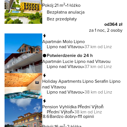
2
Pokój:
21 m
1 łóżko
Bezpłatna anulacja
Bez przedpłaty
od
364 zł
za 1 noc, 2 osoby
Natychmiastowa rezerwacja
Apartmán Molo Lipno
Lipno nad Vltavou
37 km od Linz
Potwierdzenie do 24 h
Apartmán Lucie Lipno nad Vltavou
Lipno nad Vltavou
37 km od Linz
Natychmiastowa rezerwacja
Holiday Apartments Lipno Serafin Lipno
nad Vltavou
Lipno nad Vltavou
38 km od Linz
Natychmiastowa rezerwacja
Pension Vyhlídka Přední Výtoň
Přední Výtoň
38 km od Linz
8.6
Bardzo dobry
111 opinii
2
Pokój:
16 m
2 łóżka