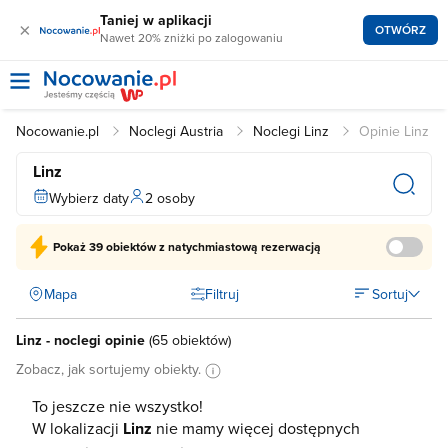
Taniej w aplikacji
×
OTWÓRZ
Nawet 20% zniżki po zalogowaniu
Nocowanie.pl
Noclegi Austria
Noclegi Linz
Opinie Linz
Linz
Wybierz daty
2 osoby
Pokaż
39 obiektów
z natychmiastową rezerwacją
Mapa
Filtruj
Sortuj
Linz - noclegi opinie
(
65 obiektów
)
Zobacz, jak sortujemy obiekty.
To jeszcze nie wszystko!
W lokalizacji
Linz
nie mamy więcej dostępnych