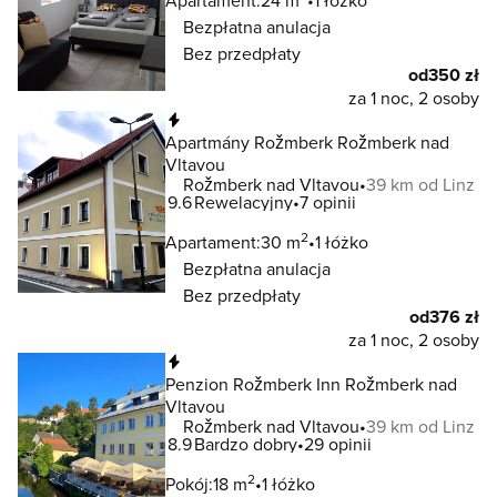
Apartament:
24 m
1 łóżko
Bezpłatna anulacja
Bez przedpłaty
od
350 zł
za 1 noc, 2 osoby
Natychmiastowa rezerwacja
Apartmány Rožmberk Rožmberk nad
Vltavou
Rožmberk nad Vltavou
39 km od Linz
9.6
Rewelacyjny
7 opinii
2
Apartament:
30 m
1 łóżko
Bezpłatna anulacja
Bez przedpłaty
od
376 zł
za 1 noc, 2 osoby
Natychmiastowa rezerwacja
Penzion Rožmberk Inn Rožmberk nad
Vltavou
Rožmberk nad Vltavou
39 km od Linz
8.9
Bardzo dobry
29 opinii
2
Pokój:
18 m
1 łóżko