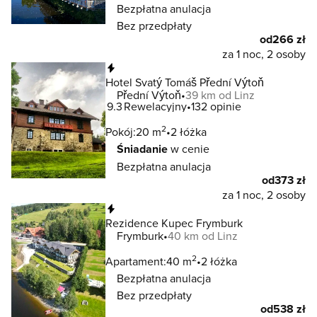
Bezpłatna anulacja
Bez przedpłaty
od
266 zł
za 1 noc, 2 osoby
Natychmiastowa rezerwacja
Hotel Svatý Tomáš Přední Výtoň
Přední Výtoň
39 km od Linz
9.3
Rewelacyjny
132 opinie
2
Pokój:
20 m
2 łóżka
Śniadanie
w cenie
Bezpłatna anulacja
od
373 zł
za 1 noc, 2 osoby
Natychmiastowa rezerwacja
Rezidence Kupec Frymburk
Frymburk
40 km od Linz
2
Apartament:
40 m
2 łóżka
Bezpłatna anulacja
Bez przedpłaty
od
538 zł