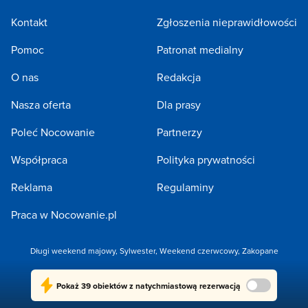
Kontakt
Zgłoszenia nieprawidłowości
Pomoc
Patronat medialny
O nas
Redakcja
Nasza oferta
Dla prasy
Poleć Nocowanie
Partnerzy
Współpraca
Polityka prywatności
Reklama
Regulaminy
Praca w Nocowanie.pl
Długi weekend majowy
,
Sylwester
,
Weekend czerwcowy
,
Zakopane
Copyright 2005-2026 by NOCOWANIE.PL Sp. z o.o.
Pokaż
39 obiektów
z natychmiastową rezerwacją