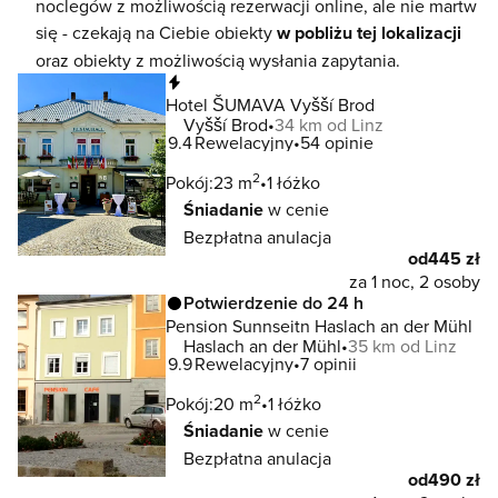
noclegów z możliwością rezerwacji online, ale nie martw
się - czekają na Ciebie obiekty
w pobliżu tej lokalizacji
oraz obiekty z możliwością wysłania zapytania.
Natychmiastowa rezerwacja
Hotel ŠUMAVA Vyšší Brod
Vyšší Brod
34 km od Linz
9.4
Rewelacyjny
54 opinie
2
Pokój:
23 m
1 łóżko
Śniadanie
w cenie
Bezpłatna anulacja
od
445 zł
za 1 noc, 2 osoby
Potwierdzenie do 24 h
Pension Sunnseitn Haslach an der Mühl
Haslach an der Mühl
35 km od Linz
9.9
Rewelacyjny
7 opinii
2
Pokój:
20 m
1 łóżko
Śniadanie
w cenie
Bezpłatna anulacja
od
490 zł