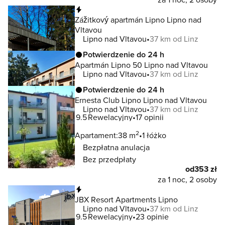
Natychmiastowa rezerwacja
Zážitkový apartmán Lipno Lipno nad
Vltavou
Lipno nad Vltavou
37 km od Linz
Potwierdzenie do 24 h
Apartmán Lipno 50 Lipno nad Vltavou
Lipno nad Vltavou
37 km od Linz
Potwierdzenie do 24 h
Ernesta Club Lipno Lipno nad Vltavou
Lipno nad Vltavou
37 km od Linz
9.5
Rewelacyjny
17 opinii
2
Apartament:
38 m
1 łóżko
Bezpłatna anulacja
Bez przedpłaty
od
353 zł
za 1 noc, 2 osoby
Natychmiastowa rezerwacja
JBX Resort Apartments Lipno
Lipno nad Vltavou
37 km od Linz
9.5
Rewelacyjny
23 opinie