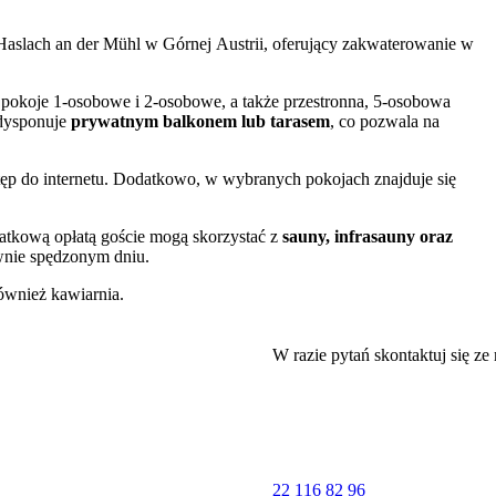
Haslach an der Mühl w Górnej Austrii, oferujący zakwaterowanie w
ą pokoje 1-osobowe i 2-osobowe, a także przestronna, 5-osobowa
 dysponuje
prywatnym balkonem lub tarasem
, co pozwala na
ęp do internetu. Dodatkowo, w wybranych pokojach znajduje się
datkową opłatą goście mogą skorzystać z
sauny, infrasauny oraz
ywnie spędzonym dniu.
również kawiarnia.
eniają czystość, lokalizację oraz stosunek jakości do ceny.
W razie pytań skontaktuj się ze
ończy o 10:00 w dniu wyjazdu. Personel obiektu posługuje się języki
dytową
.
22 116 82 96