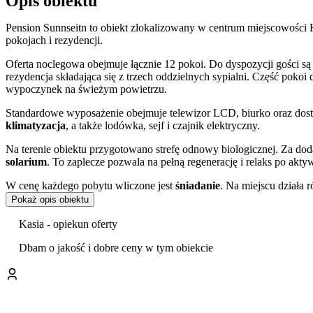
Opis obiektu
Pension Sunnseitn to obiekt zlokalizowany w centrum miejscowości 
pokojach i rezydencji.
Oferta noclegowa obejmuje łącznie 12 pokoi. Do dyspozycji gości s
rezydencja składająca się z trzech oddzielnych sypialni. Część pokoi
wypoczynek na świeżym powietrzu.
Standardowe wyposażenie obejmuje telewizor LCD, biurko oraz dost
klimatyzacja
, a także lodówka, sejf i czajnik elektryczny.
Na terenie obiektu przygotowano strefę odnowy biologicznej. Za do
solarium
. To zaplecze pozwala na pełną regenerację i relaks po akt
W cenę każdego pobytu wliczone jest
śniadanie
. Na miejscu działa 
Pokaż opis obiektu
Obiekt cieszy się doskonałymi opiniami. Goście szczególnie wysoko oc
Kasia - opiekun oferty
Doba hotelowa rozpoczyna się o godzinie 13:00 w dniu przyjazdu i k
niemieckim oraz angielskim. Płatności można dokonywać
kartą kre
Dbam o jakość i dobre ceny w tym obiekcie