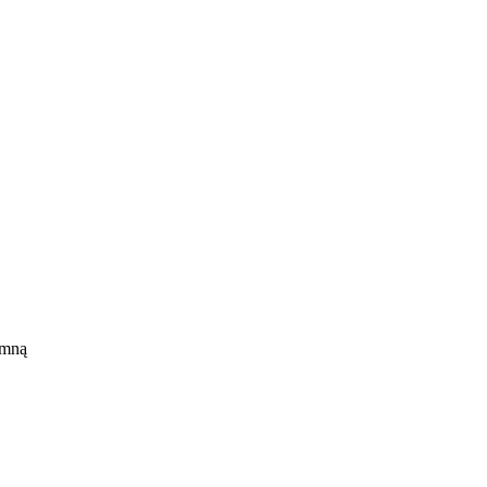
 mną
em