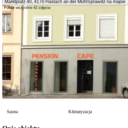
Marktplatz
40
,
4170
Haslach an der Mühl
Sprawdź na mapie
Pokaż wszystkie
42 zdjęcia
Sauna
Klimatyzacja