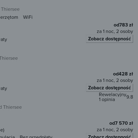
 Thiersee
ierzętom
WiFi
od
783 zł
za 1 noc, 2 osoby
Zobacz dostępność
łaty
Thiersee
od
428 zł
za 1 noc, 2 osoby
Zobacz dostępność
łaty
Rewelacyjny
9.8
1 opinia
d Thiersee
od
7 570 zł
za 1 noc, 2 osoby
e)
Zobacz dostępność
nulacja
Bez przedpłaty