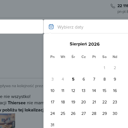
22 11
pn-pt 
Wybierz daty
Sierpień
Pn
Wt
Śr
Cz
Pt
So
Nd
1
2
3
4
5
6
7
8
9
wpływa na kolejność prezentowanych obiektów.
Sprawdź.
10
11
12
13
14
15
16
ze nie wszystko!
17
18
19
20
21
22
23
acji
Thiersee
nie mamy więcej dostępnych noclegów z możliwością
 pobliżu tej lokalizacji
oraz obiekty z możliwością wysłania zapy
24
25
26
27
28
29
30
Natychmiastowa rezerwacja
Apartman Thiersee - ATI125
31
Thiersee
1,2 
Pokaż na mapie