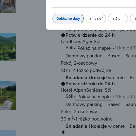
Przyjazny zwierzętom
WiFi
Apartament 4-osobowy
Dokładne daty
± 1 dzień
± 2 dni
3 łóżka
(2 pojedyncze, 1 podwójne)
Bezpłatna anulacja
Bez przedp
Potwierdzenie do 24 h
Landhaus Ager Söll
Söll
11 km od 
Pokaż na mapie
Darmowy parking
Basen
Saun
Pokój 2-osobowy
2
18 m
1 łóżko
podwójne
Śniadania i kolacje
w cenie
Be
Potwierdzenie do 24 h
Hotel AlpenSchlössl Söll
Söll
11 km od 
Pokaż na mapie
Darmowy parking
Basen
Saun
Pokój 2-osobowy
2
30 m
1 łóżko
podwójne
Śniadania i kolacje
w cenie
Be
Natychmiastowa rezerwacja