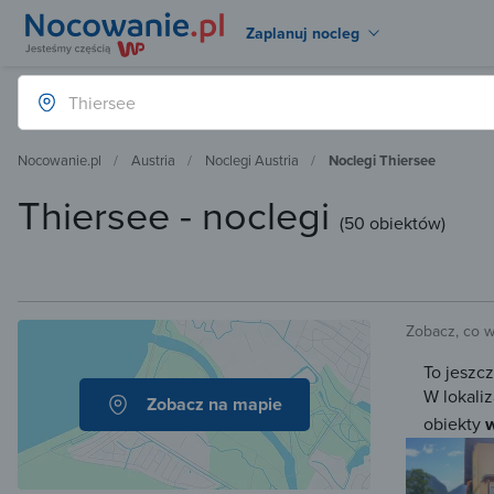
Zaplanuj nocleg
Nocowanie.pl
Austria
Noclegi Austria
Noclegi Thiersee
Thiersee - noclegi
(
50 obiektów
)
Zobacz, co 
To jeszc
W lokaliz
Zobacz na mapie
obiekty
w