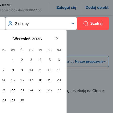
6 82 96
Zaloguj się
Dodaj obiekt
8:00-20:00 · sb-nd 9:00-17:00
Szukaj
2 osoby
Wrzesień
Pn
Wt
Śr
Cz
Pt
So
Nd
1
2
3
4
5
6
Sortuj:
Nasze propozycje
7
8
9
10
11
12
13
14
15
16
17
18
19
20
21
22
23
24
25
26
27
 rezerwacji online, ale nie martw się - czekają na Ciebie
tania.
28
29
30
km od Thiersee