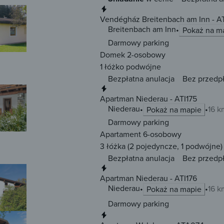
Natychmiastowa rezerwacja
Vendégház Breitenbach am Inn - A
Breitenbach am Inn
Pokaż na m
Darmowy parking
Domek 2-osobowy
1 łóżko
podwójne
Bezpłatna anulacja
Bez przedp
Natychmiastowa rezerwacja
Apartman Niederau - ATI175
Niederau
16 k
Pokaż na mapie
Darmowy parking
Apartament 6-osobowy
3 łóżka
(2 pojedyncze, 1 podwójne)
Bezpłatna anulacja
Bez przedp
Natychmiastowa rezerwacja
Apartman Niederau - ATI176
Niederau
16 k
Pokaż na mapie
Darmowy parking
Natychmiastowa rezerwacja