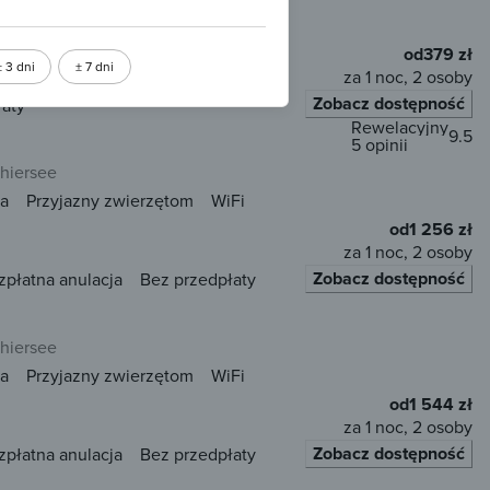
od
379 zł
± 3 dni
± 7 dni
za 1 noc, 2 osoby
Zobacz dostępność
łaty
Rewelacyjny
9.5
5 opinii
Thiersee
a
Przyjazny zwierzętom
WiFi
od
1 256 zł
za 1 noc, 2 osoby
Zobacz dostępność
zpłatna anulacja
Bez przedpłaty
Thiersee
a
Przyjazny zwierzętom
WiFi
od
1 544 zł
za 1 noc, 2 osoby
Zobacz dostępność
zpłatna anulacja
Bez przedpłaty