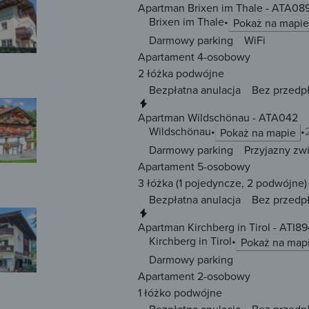
Apartman Brixen im Thale - ATA08
Brixen im Thale
Pokaż na mapie
Darmowy parking
WiFi
Apartament 4-osobowy
2 łóżka
podwójne
Bezpłatna anulacja
Bez przedp
Natychmiastowa rezerwacja
Apartman Wildschönau - ATA042
Wildschönau
Pokaż na mapie
Darmowy parking
Przyjazny zw
Apartament 5-osobowy
3 łóżka
(1 pojedyncze, 2 podwójne)
Bezpłatna anulacja
Bez przedp
Natychmiastowa rezerwacja
Apartman Kirchberg in Tirol - ATI89
Kirchberg in Tirol
Pokaż na map
Darmowy parking
Apartament 2-osobowy
1 łóżko
podwójne
Bezpłatna anulacja
Bez przedp