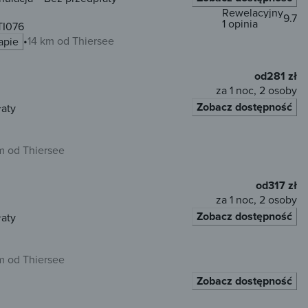
Rewelacyjny
9.7
1 opinia
TI076
14 km od Thiersee
apie
od
281 zł
za 1 noc, 2 osoby
Zobacz dostępność
łaty
m od Thiersee
od
317 zł
za 1 noc, 2 osoby
Zobacz dostępność
łaty
m od Thiersee
Zobacz dostępność