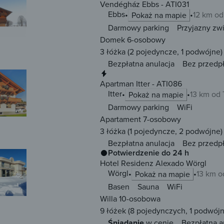
Vendégház Ebbs - ATI031
Ebbs
12 km od
Pokaż na mapie
Darmowy parking
Przyjazny zw
Domek 6-osobowy
3 łóżka
(2 pojedyncze, 1 podwójne)
Bezpłatna anulacja
Bez przedp
Natychmiastowa rezerwacja
Apartman Itter - ATI086
Itter
13 km od 
Pokaż na mapie
Darmowy parking
WiFi
Apartament 7-osobowy
3 łóżka
(1 pojedyncze, 2 podwójne)
Bezpłatna anulacja
Bez przedp
Potwierdzenie do 24 h
Hotel Residenz Alexado Wörgl
Wörgl
13 km o
Pokaż na mapie
Basen
Sauna
WiFi
Willa 10-osobowa
9 łóżek
(8 pojedynczych, 1 podwójn
Śniadanie
w cenie
Bezpłatna a