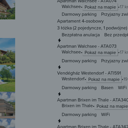
Apartman Walchsee - ATA074
Walchsee
17 
Pokaż na mapie
Darmowy parking
Przyjazny zw
Apartament 4-osobowy
3 łóżka
(2 pojedyncze, 1 podwójne)
Bezpłatna anulacja
Bez przedp
Natychmiastowa rezerwacja
Apartman Walchsee - ATA073
Walchsee
17 
Pokaż na mapie
Darmowy parking
Przyjazny zw
Natychmiastowa rezerwacja
Vendégház Westendorf - ATI591
Westendorf
19
Pokaż na mapie
Darmowy parking
Basen
WiFi
Natychmiastowa rezerwacja
Apartman Brixen im Thale - ATA34
Brixen im Thale
Pokaż na mapie
Darmowy parking
WiFi
Natychmiastowa rezerwacja
Apartman Brixen im Thale - ATA34