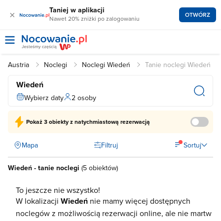
Taniej w aplikacji
×
OTWÓRZ
Nawet 20% zniżki po zalogowaniu
Austria
Noclegi
Noclegi Wiedeń
Tanie noclegi Wiedeń
Wiedeń
Wybierz daty
2 osoby
Pokaż
3 obiekty
z natychmiastową rezerwacją
Mapa
Filtruj
Sortuj
Wiedeń - tanie noclegi
(
5 obiektów
)
To jeszcze nie wszystko!
W lokalizacji
Wiedeń
nie mamy więcej dostępnych
noclegów z możliwością rezerwacji online, ale nie martw