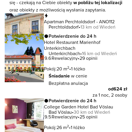
się - czekają na Ciebie obiekty
w pobliżu tej lokalizacji
oraz obiekty z możliwością wysłania zapytania.
Natychmiastowa rezerwacja
Apartman Perchtoldsdorf - ANO112
Perchtoldsdorf
13 km od Wiedeń
Potwierdzenie do 24 h
Hotel Restaurant Marienhof
Unterkirchbach
Unterkirchbach
16 km od Wiedeń
9.6
Rewelacyjny
29 opinii
2
Pokój:
20 m
1 łóżko
Śniadanie
w cenie
Bezpłatna anulacja
od
624 zł
za 1 noc, 2 osoby
Potwierdzenie do 24 h
College Garden Hotel Bad Vöslau
Bad Vöslau
30 km od Wiedeń
9.5
Rewelacyjny
25 opinii
2
Pokój:
26 m
1 łóżko