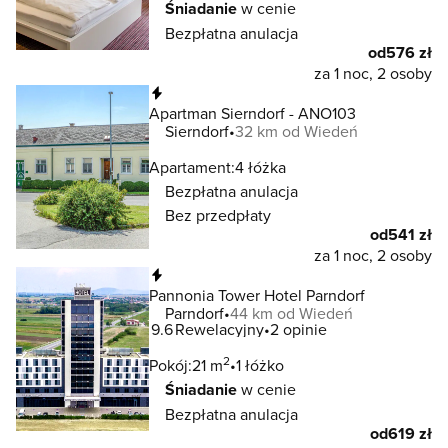
Śniadanie
w cenie
Bezpłatna anulacja
od
576 zł
za 1 noc, 2 osoby
Natychmiastowa rezerwacja
Apartman Sierndorf - ANO103
Sierndorf
32 km od Wiedeń
Apartament:
4 łóżka
Bezpłatna anulacja
Bez przedpłaty
od
541 zł
za 1 noc, 2 osoby
Natychmiastowa rezerwacja
Pannonia Tower Hotel Parndorf
Parndorf
44 km od Wiedeń
9.6
Rewelacyjny
2 opinie
2
Pokój:
21 m
1 łóżko
Śniadanie
w cenie
Bezpłatna anulacja
od
619 zł