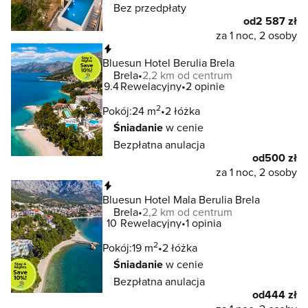
Bez przedpłaty
od
2 587 zł
za 1 noc, 2 osoby
Natychmiastowa rezerwacja
Bluesun Hotel Berulia Brela
Brela
2,2 km od centrum
9.4
Rewelacyjny
2 opinie
2
Pokój:
24 m
2 łóżka
Śniadanie
w cenie
Bezpłatna anulacja
od
500 zł
za 1 noc, 2 osoby
Natychmiastowa rezerwacja
Bluesun Hotel Mala Berulia Brela
Brela
2,2 km od centrum
10
Rewelacyjny
1 opinia
2
Pokój:
19 m
2 łóżka
Śniadanie
w cenie
Bezpłatna anulacja
od
444 zł