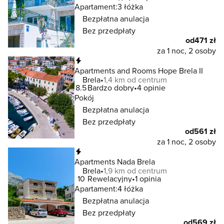
Apartament:
3 łóżka
Bezpłatna anulacja
Bez przedpłaty
od
471 zł
za 1 noc, 2 osoby
Natychmiastowa rezerwacja
Apartments and Rooms Hope Brela II
Brela
1,4 km od centrum
8.5
Bardzo dobry
4 opinie
Pokój
Bezpłatna anulacja
Bez przedpłaty
od
561 zł
za 1 noc, 2 osoby
Natychmiastowa rezerwacja
Apartments Nada Brela
Brela
1,9 km od centrum
10
Rewelacyjny
1 opinia
Apartament:
4 łóżka
Bezpłatna anulacja
Bez przedpłaty
od
569 zł