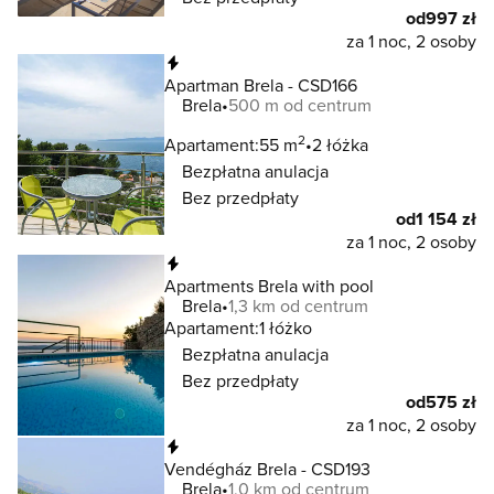
od
997 zł
za 1 noc, 2 osoby
Natychmiastowa rezerwacja
Apartman Brela - CSD166
Brela
500 m od centrum
2
Apartament:
55 m
2 łóżka
Bezpłatna anulacja
Bez przedpłaty
od
1 154 zł
za 1 noc, 2 osoby
Natychmiastowa rezerwacja
Apartments Brela with pool
Brela
1,3 km od centrum
Apartament:
1 łóżko
Bezpłatna anulacja
Bez przedpłaty
od
575 zł
za 1 noc, 2 osoby
Natychmiastowa rezerwacja
Vendégház Brela - CSD193
Brela
1,0 km od centrum