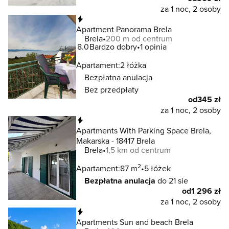
za 1 noc, 2 osoby
Natychmiastowa rezerwacja
Apartment Panorama Brela
Brela
200 m od centrum
8.0
Bardzo dobry
1 opinia
Apartament:
2 łóżka
Bezpłatna anulacja
Bez przedpłaty
od
345 zł
za 1 noc, 2 osoby
Natychmiastowa rezerwacja
Apartments With Parking Space Brela,
Makarska - 18417 Brela
Brela
1,5 km od centrum
2
Apartament:
87 m
5 łóżek
Bezpłatna anulacja
do 21 sie
od
1 296 zł
za 1 noc, 2 osoby
Natychmiastowa rezerwacja
Apartments Sun and beach Brela