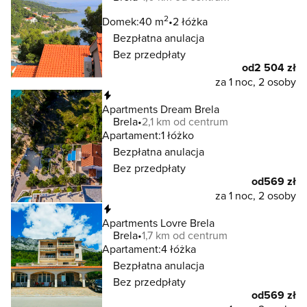
2
Domek:
40 m
2 łóżka
Bezpłatna anulacja
Bez przedpłaty
od
2 504 zł
za 1 noc, 2 osoby
Natychmiastowa rezerwacja
Apartments Dream Brela
Brela
2,1 km od centrum
Apartament:
1 łóżko
Bezpłatna anulacja
Bez przedpłaty
od
569 zł
za 1 noc, 2 osoby
Natychmiastowa rezerwacja
Apartments Lovre Brela
Brela
1,7 km od centrum
Apartament:
4 łóżka
Bezpłatna anulacja
Bez przedpłaty
od
569 zł