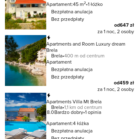
2
Apartament:
45 m
1 łóżko
Bezpłatna anulacja
Bez przedpłaty
od
647 zł
za 1 noc, 2 osoby
Natychmiastowa rezerwacja
Apartments and Room Luxury dream
Brela
Brela
400 m od centrum
Apartament
Bezpłatna anulacja
Bez przedpłaty
od
459 zł
za 1 noc, 2 osoby
Natychmiastowa rezerwacja
Apartments Villa Mt Brela
Brela
1,1 km od centrum
8.0
Bardzo dobry
1 opinia
Apartament:
4 łóżka
Bezpłatna anulacja
Bez przedpłaty