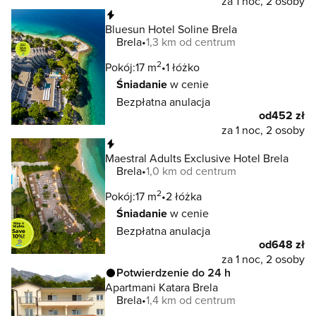
za 1 noc, 2 osoby
Natychmiastowa rezerwacja
Bluesun Hotel Soline Brela
Brela
1,3 km od centrum
2
Pokój:
17 m
1 łóżko
Śniadanie
w cenie
Bezpłatna anulacja
od
452 zł
za 1 noc, 2 osoby
Natychmiastowa rezerwacja
Maestral Adults Exclusive Hotel Brela
Brela
1,0 km od centrum
2
Pokój:
17 m
2 łóżka
Śniadanie
w cenie
Bezpłatna anulacja
od
648 zł
za 1 noc, 2 osoby
Potwierdzenie do 24 h
Apartmani Katara Brela
Brela
1,4 km od centrum