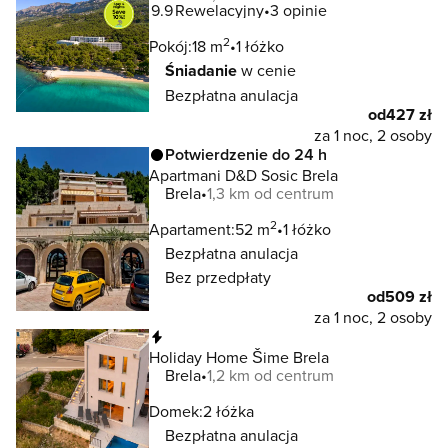
9.9
Rewelacyjny
3 opinie
2
Pokój:
18 m
1 łóżko
Śniadanie
w cenie
Bezpłatna anulacja
od
427 zł
za 1 noc, 2 osoby
Potwierdzenie do 24 h
Apartmani D&D Sosic Brela
Brela
1,3 km od centrum
2
Apartament:
52 m
1 łóżko
Bezpłatna anulacja
Bez przedpłaty
od
509 zł
za 1 noc, 2 osoby
Natychmiastowa rezerwacja
Holiday Home Šime Brela
Brela
1,2 km od centrum
Domek:
2 łóżka
Bezpłatna anulacja