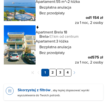
2
Apartament:
55 m
2 łóżka
Bezpłatna anulacja
Bez przedpłaty
od
1 154 zł
za 1 noc, 2 osoby
Natychmiastowa rezerwacja
Apartment Brela 18
Brela
1,1 km od centrum
Apartament:
3 łóżka
Bezpłatna anulacja
Bez przedpłaty
od
575 zł
za 1 noc, 2 osoby
1
2
3
4
Skorzystaj z filtrów
, aby lepiej dopasować wyniki
wyszukiwania do Twoich potrzeb.