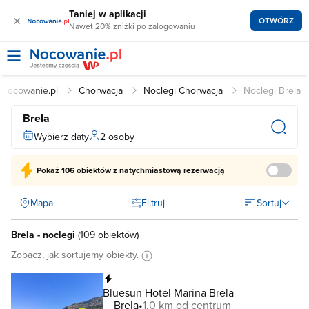
Taniej w aplikacji
×
OTWÓRZ
Nawet 20% zniżki po zalogowaniu
Nocowanie.pl
Chorwacja
Noclegi Chorwacja
Noclegi Brela
Brela
Wybierz daty
2 osoby
Pokaż
106 obiektów
z natychmiastową rezerwacją
Mapa
Filtruj
Sortuj
Brela - noclegi
(
109 obiektów
)
Zobacz, jak sortujemy obiekty.
Natychmiastowa rezerwacja
Bluesun Hotel Marina Brela
Brela
1,0 km od centrum