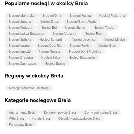
Popularne noclegi w okolicy Brela
Noclegi Makarska
Noclegi Omis
Noclegi Postira
Noclegi Podstrana
Noclegi Supetar
Noclegi Duce
Noclegi Baska Woda
Noclegi Podgora
Noclegi Bol
Noclegi Stanići
Noclegi Tucepi
Noclegi Lokva-Rogoznica
Noclegi Vrboska
Noclegi Pisak
Noclegi Splitska
Noclegi Sumartin
Noclegi Jesenice
Noclegi Mimice
Noclegi Igrane
Noclegi Dugi Rat
Noclegi Povlja
Noclegi Gdinj
Noclegi Imotski
Noclegi Pucisca
Noclegi Donji Proložac
Noclegi Drasnice
Noclegi Selca
Noclegi Bogomolje
Noclegi Zastrazisce
Noclegi Basina
Regiony w okolicy Brela
Noclegi Środkowa Dalmacja
Kategorie noclegowe Brela
Apartamenty Brela
Kwatery i pokoje Brela
Domy wakacyjne Brela
Wille Brela
Hotele Brela
Ośrodki wypoczynkowe Brela
Pensjonaty Brela