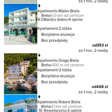
za 1 noc, 2 osoby
Natychmiastowa rezerwacja
Apartments Marko Brela
Brela
1,0 km od centrum
8.0
Bardzo dobry
4 opinie
Apartament:
2 łóżka
Bezpłatna anulacja
Bez przedpłaty
od
353 zł
za 1 noc, 2 osoby
Natychmiastowa rezerwacja
Apartments Draga Brela
Brela
300 m od centrum
Apartament:
3 łóżka
Bezpłatna anulacja
Bez przedpłaty
od
448 zł
za 1 noc, 2 osoby
Natychmiastowa rezerwacja
Apartments Robert Brela
Brela
1,1 km od centrum
10
Rewelacyjny
3 opinie