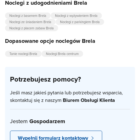
Noclegi z udogodnieniami Brela
Noclegi z basenem Brela
Noclegi z wyżywieniem Brela
Noclegi ze śniadaniem Brela
Noclegi z parkingiem Brela
Noclegi z placem zabaw Brela
Dopasowane opcje noclegów Brela
Tanie noclegi Brela
Noclegi Brela centrum
Potrzebujesz pomocy?
Jeśli masz jakieś pytania lub potrzebujesz wsparcia,
skontaktuj się z naszym
Biurem Obsługi Klienta
Jestem
Gospodarzem
Wypełnij formularz kontaktowy