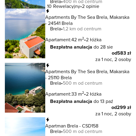
Brela
400 m od centrum
10
Rewelacyjny
2 opinie
Natychmiastowa rezerwacja
Apartments By The Sea Brela, Makarska
- 24541 Brela
Brela
1,2 km od centrum
2
Apartament:
42 m
2 łóżka
Bezpłatna anulacja
do 28 sie
od
583 zł
za 1 noc, 2 osoby
Natychmiastowa rezerwacja
Apartments By The Sea Brela, Makarska
- 25110 Brela
Brela
500 m od centrum
2
Apartament:
33 m
2 łóżka
Bezpłatna anulacja
do 13 paź
od
299 zł
za 1 noc, 2 osoby
Natychmiastowa rezerwacja
Apartman Brela - CSD158
Brela
500 m od centrum