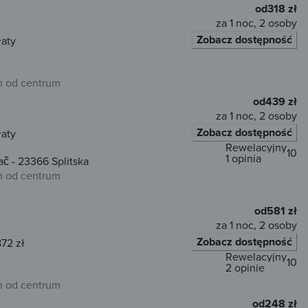
od
318 zł
za 1 noc, 2 osoby
Zobacz dostępność
łaty
 od centrum
od
439 zł
za 1 noc, 2 osoby
Zobacz dostępność
łaty
Rewelacyjny
10
1 opinia
ač - 23366 Splitska
 od centrum
od
581 zł
za 1 noc, 2 osoby
Zobacz dostępność
872 zł
Rewelacyjny
10
2 opinie
 od centrum
od
248 zł