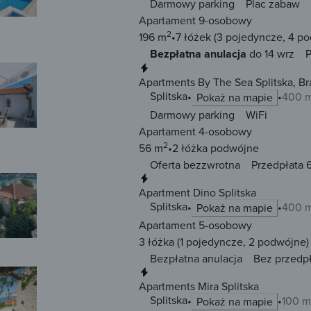
Darmowy parking
Plac zabaw
Apartament 9-osobowy
2
196 m
7 łóżek
(3 pojedyncze, 4 p
Bezpłatna anulacja
do 14 wrz
P
Natychmiastowa rezerwacja
Apartments By The Sea Splitska, Br
Splitska
400 m
Pokaż na mapie
Darmowy parking
WiFi
Apartament 4-osobowy
2
56 m
2 łóżka
podwójne
Oferta bezzwrotna
Przedpłata 
Natychmiastowa rezerwacja
Apartment Dino Splitska
Splitska
400 m
Pokaż na mapie
Apartament 5-osobowy
3 łóżka
(1 pojedyncze, 2 podwójne)
Bezpłatna anulacja
Bez przedp
Natychmiastowa rezerwacja
Apartments Mira Splitska
Splitska
100 m
Pokaż na mapie