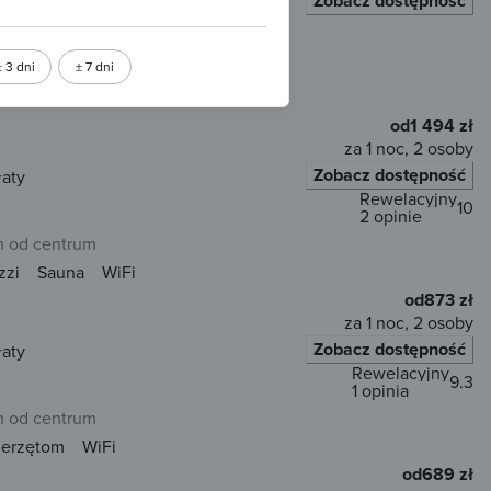
Zobacz dostępność
łaty
 od centrum
± 3 dni
± 7 dni
od
1 494 zł
za 1 noc, 2 osoby
Zobacz dostępność
łaty
Rewelacyjny
10
2 opinie
 od centrum
zzi
Sauna
WiFi
od
873 zł
za 1 noc, 2 osoby
Zobacz dostępność
łaty
Rewelacyjny
9.3
1 opinia
 od centrum
ierzętom
WiFi
od
689 zł