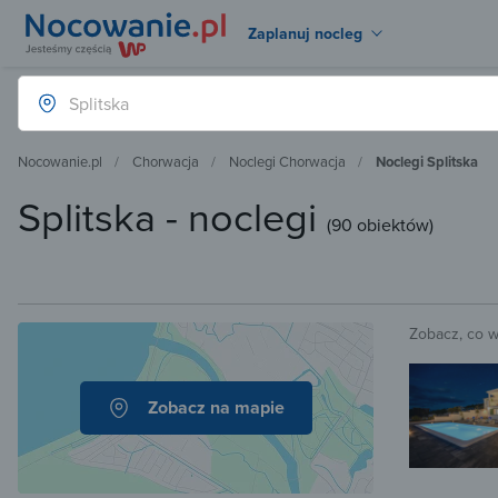
Zaplanuj nocleg
Nocowanie.pl
Chorwacja
Noclegi Chorwacja
Noclegi Splitska
Splitska - noclegi
(
90 obiektów
)
Zobacz, co 
Zobacz na mapie