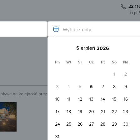
22 11
pn-pt 
Wybierz daty
Sierpień
Pn
Wt
Śr
Cz
Pt
So
Nd
1
2
3
4
5
6
7
8
9
wpływa na kolejność prezentowanych obiektów.
Sprawdź.
10
11
12
13
14
15
16
Natychmiastowa rezerwacja
Villa Nono Splitska
17
18
19
20
21
22
23
Splitska
1,0 k
Pokaż na mapie
24
25
26
27
28
29
30
Domek 6-osobowy
3 łóżka
podwójne
31