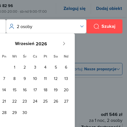
6 82 96
Zaloguj się
Dodaj obiekt
8:00-20:00 · sb-nd 9:00-17:00
Szukaj
2 osoby
Wrzesień
Pn
Wt
Śr
Cz
Pt
So
Nd
1
2
3
4
5
6
Sortuj:
Nasze propozycje
7
8
9
10
11
12
13
14
15
16
17
18
19
20
21
22
23
24
25
26
27
m od centrum
28
29
30
od
1 546 zł
za 1 noc, 2 osoby