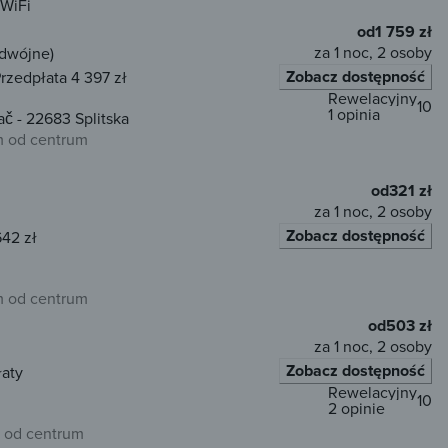
WiFi
od
1 759 zł
za 1 noc, 2 osoby
odwójne)
Zobacz dostępność
rzedpłata 4 397 zł
Rewelacyjny
10
1 opinia
ač - 22683 Splitska
 od centrum
od
321 zł
za 1 noc, 2 osoby
Zobacz dostępność
642 zł
 od centrum
od
503 zł
za 1 noc, 2 osoby
Zobacz dostępność
łaty
Rewelacyjny
10
2 opinie
 od centrum