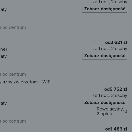
za 1 noc, 2 osoby
)
Zobacz dostępność
łaty
 od centrum
od
3 621 zł
za 1 noc, 2 osoby
jne)
Zobacz dostępność
łaty
 od centrum
yjazny zwierzętom
WiFi
od
5 752 zł
za 1 noc, 2 osoby
Zobacz dostępność
łaty
Rewelacyjny
10
2 opinie
 od centrum
od
1 483 zł