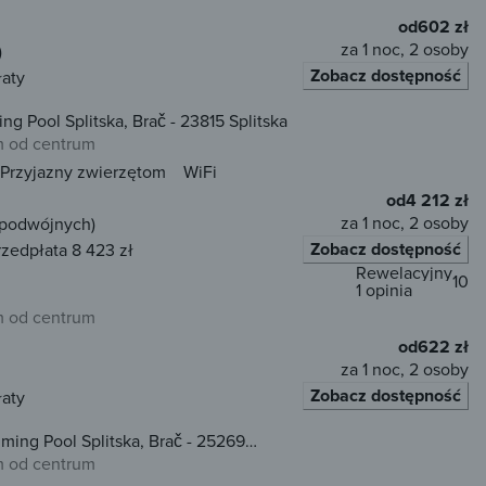
od
602 zł
za 1 noc, 2 osoby
)
Zobacz dostępność
łaty
g Pool Splitska, Brač - 23815 Splitska
 od centrum
Przyjazny zwierzętom
WiFi
od
4 212 zł
za 1 noc, 2 osoby
 podwójnych)
Zobacz dostępność
rzedpłata 8 423 zł
Rewelacyjny
10
1 opinia
 od centrum
od
622 zł
za 1 noc, 2 osoby
Zobacz dostępność
łaty
ing Pool Splitska, Brač - 25269
 od centrum