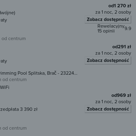
od
1 270 zł
za 1 noc, 2 osoby
dwójne)
Zobacz dostępność
łaty
Rewelacyjny
9.9
15 opinii
m od centrum
od
291 zł
za 1 noc, 2 osoby
Zobacz dostępność
łaty
imming Pool Splitska, Brač - 23224
 od centrum
WiFi
od
969 zł
za 1 noc, 2 osoby
Zobacz dostępność
rzedpłata 3 390 zł
 od centrum