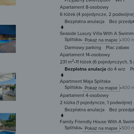
Apartament 8-osobowy
6 łóżek
(4 pojedyncze, 2 podwójne
Bezpłatna anulacja
Bez przedp
Natychmiastowa rezerwacja
Seaside Luxury Villa With A Swimmin
Splitska
300 m
Pokaż na mapie
Darmowy parking
Plac zabaw
Apartament 14-osobowy
2
231 m
11 łóżek
(6 pojedynczych, 5
Bezpłatna anulacja
do 4 wrz
P
Natychmiastowa rezerwacja
Apartment Maja Splitska
Splitska
400 m
Pokaż na mapie
Apartament 4-osobowy
2 łóżka
(1 pojedyncze, 1 podwójne)
Bezpłatna anulacja
Bez przedp
Natychmiastowa rezerwacja
Family Friendly House With A Swimm
Splitska
Splitska
500 m
Pokaż na mapie