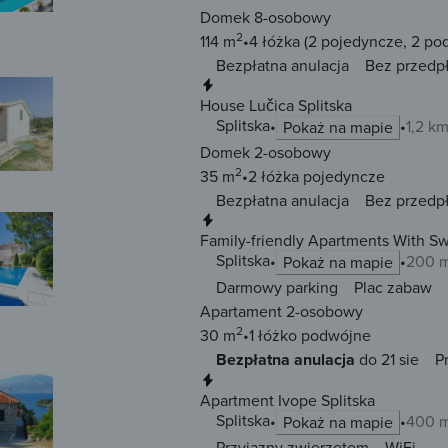
Domek 8-osobowy
2
114 m
4 łóżka
(2 pojedyncze, 2 po
Bezpłatna anulacja
Bez przedp
Natychmiastowa rezerwacja
House Lučica Splitska
Splitska
1,2 k
Pokaż na mapie
Domek 2-osobowy
2
35 m
2 łóżka
pojedyncze
Bezpłatna anulacja
Bez przedp
Natychmiastowa rezerwacja
Family-friendly Apartments With Sw
Splitska
Splitska
200 m
Pokaż na mapie
Darmowy parking
Plac zabaw
Apartament 2-osobowy
2
30 m
1 łóżko
podwójne
Bezpłatna anulacja
do 21 sie
P
Natychmiastowa rezerwacja
Apartment Ivope Splitska
Splitska
400 m
Pokaż na mapie
Przyjazny zwierzętom
WiFi