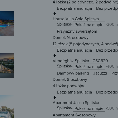
4 łóżka
(2 pojedyncze, 2 podwójne
Bezpłatna anulacja
Bez przedp
Natychmiastowa rezerwacja
House Villa Gold Splitska
Splitska
300 m
Pokaż na mapie
Przyjazny zwierzętom
Domek 16-osobowy
12 łóżek
(8 pojedynczych, 4 podwó
Bezpłatna anulacja
Bez przedp
Natychmiastowa rezerwacja
Vendégház Splitska - CSC620
Splitska
400 m
Pokaż na mapie
Darmowy parking
Jacuzzi
Prz
Domek 8-osobowy
4 łóżka
podwójne
Bezpłatna anulacja
Bez przedp
Natychmiastowa rezerwacja
Apartment Jasna Splitska
Splitska
500 m
Pokaż na mapie
Apartament 6-osobowy