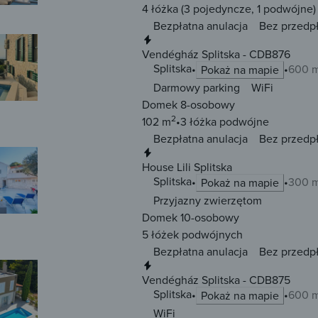
4 łóżka
(3 pojedyncze, 1 podwójne)
Bezpłatna anulacja
Bez przedp
Natychmiastowa rezerwacja
Vendégház Splitska - CDB876
Splitska
600 m
Pokaż na mapie
Darmowy parking
WiFi
Domek 8-osobowy
2
102 m
3 łóżka
podwójne
Bezpłatna anulacja
Bez przedp
Natychmiastowa rezerwacja
House Lili Splitska
Splitska
300 m
Pokaż na mapie
Przyjazny zwierzętom
Domek 10-osobowy
5 łóżek
podwójnych
Bezpłatna anulacja
Bez przedp
Natychmiastowa rezerwacja
Vendégház Splitska - CDB875
Splitska
600 m
Pokaż na mapie
WiFi