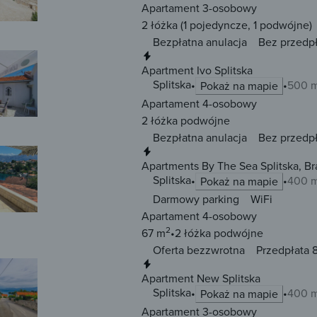
Apartament 3-osobowy
2 łóżka
(1 pojedyncze, 1 podwójne)
Bezpłatna anulacja
Bez przedp
Natychmiastowa rezerwacja
Apartment Ivo Splitska
Splitska
500 m
Pokaż na mapie
Apartament 4-osobowy
2 łóżka
podwójne
Bezpłatna anulacja
Bez przedp
Natychmiastowa rezerwacja
Apartments By The Sea Splitska, Br
Splitska
400 m
Pokaż na mapie
Darmowy parking
WiFi
Apartament 4-osobowy
2
67 m
2 łóżka
podwójne
Oferta bezzwrotna
Przedpłata 
Natychmiastowa rezerwacja
Apartment New Splitska
Splitska
400 m
Pokaż na mapie
Apartament 3-osobowy