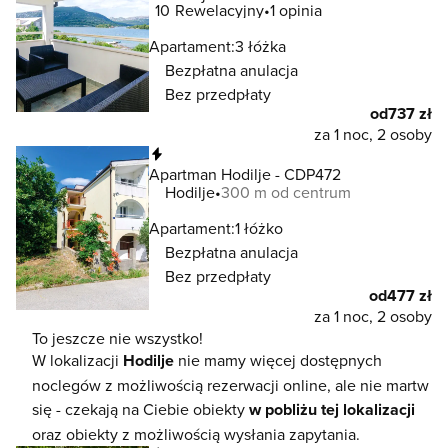
10
Rewelacyjny
1 opinia
Apartament:
3 łóżka
Bezpłatna anulacja
Bez przedpłaty
od
737 zł
za 1 noc, 2 osoby
Natychmiastowa rezerwacja
Apartman Hodilje - CDP472
Hodilje
300 m od centrum
Apartament:
1 łóżko
Bezpłatna anulacja
Bez przedpłaty
od
477 zł
za 1 noc, 2 osoby
To jeszcze nie wszystko!
W lokalizacji
Hodilje
nie mamy więcej dostępnych
noclegów z możliwością rezerwacji online, ale nie martw
się - czekają na Ciebie obiekty
w pobliżu tej lokalizacji
oraz obiekty z możliwością wysłania zapytania.