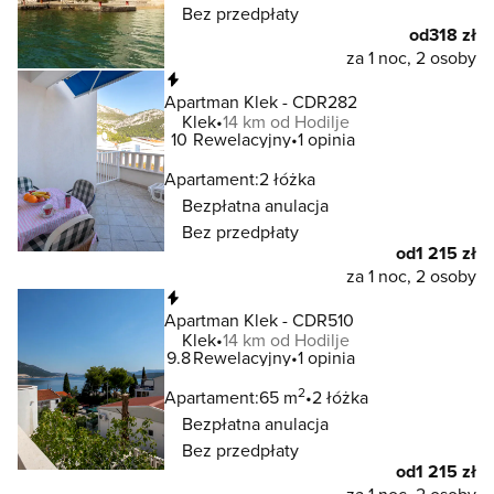
Bez przedpłaty
od
318 zł
za 1 noc, 2 osoby
Natychmiastowa rezerwacja
Apartman Klek - CDR282
Klek
14 km od Hodilje
10
Rewelacyjny
1 opinia
Apartament:
2 łóżka
Bezpłatna anulacja
Bez przedpłaty
od
1 215 zł
za 1 noc, 2 osoby
Natychmiastowa rezerwacja
Apartman Klek - CDR510
Klek
14 km od Hodilje
9.8
Rewelacyjny
1 opinia
2
Apartament:
65 m
2 łóżka
Bezpłatna anulacja
Bez przedpłaty
od
1 215 zł