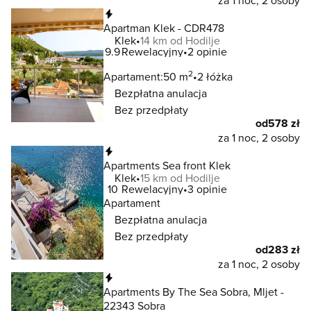
za 1 noc, 2 osoby
Natychmiastowa rezerwacja
Apartman Klek - CDR478
Klek
14 km od Hodilje
9.9
Rewelacyjny
2 opinie
2
Apartament:
50 m
2 łóżka
Bezpłatna anulacja
Bez przedpłaty
od
578 zł
za 1 noc, 2 osoby
Natychmiastowa rezerwacja
Apartments Sea front Klek
Klek
15 km od Hodilje
10
Rewelacyjny
3 opinie
Apartament
Bezpłatna anulacja
Bez przedpłaty
od
283 zł
za 1 noc, 2 osoby
Natychmiastowa rezerwacja
Apartments By The Sea Sobra, Mljet -
22343 Sobra