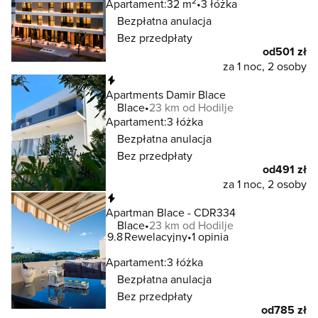
2
Apartament:
32 m
3 łóżka
Bezpłatna anulacja
Bez przedpłaty
od
501 zł
za 1 noc, 2 osoby
Natychmiastowa rezerwacja
Apartments Damir Blace
Blace
23 km od Hodilje
Apartament:
3 łóżka
Bezpłatna anulacja
Bez przedpłaty
od
491 zł
za 1 noc, 2 osoby
Natychmiastowa rezerwacja
Apartman Blace - CDR334
Blace
23 km od Hodilje
9.8
Rewelacyjny
1 opinia
Apartament:
3 łóżka
Bezpłatna anulacja
Bez przedpłaty
od
785 zł