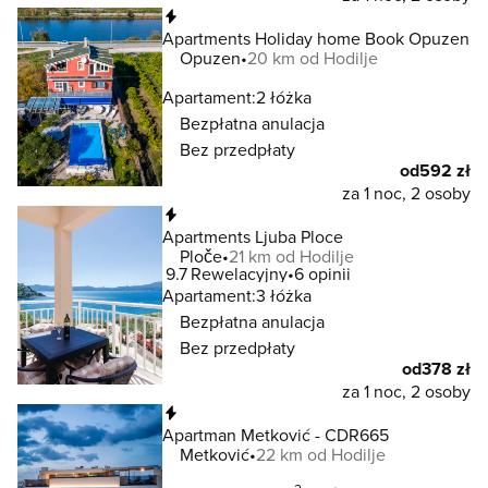
Natychmiastowa rezerwacja
Apartments Holiday home Book Opuzen
Opuzen
20 km od Hodilje
Apartament:
2 łóżka
Bezpłatna anulacja
Bez przedpłaty
od
592 zł
za 1 noc, 2 osoby
Natychmiastowa rezerwacja
Apartments Ljuba Ploce
Ploče
21 km od Hodilje
9.7
Rewelacyjny
6 opinii
Apartament:
3 łóżka
Bezpłatna anulacja
Bez przedpłaty
od
378 zł
za 1 noc, 2 osoby
Natychmiastowa rezerwacja
Apartman Metković - CDR665
Metković
22 km od Hodilje