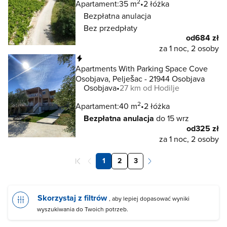
2
Apartament:
35 m
2 łóżka
Bezpłatna anulacja
Bez przedpłaty
od
684 zł
za 1 noc, 2 osoby
Natychmiastowa rezerwacja
Apartments With Parking Space Cove
Osobjava, Pelješac - 21944 Osobjava
Osobjava
27 km od Hodilje
2
Apartament:
40 m
2 łóżka
Bezpłatna anulacja
do 15 wrz
od
325 zł
za 1 noc, 2 osoby
1
2
3
Skorzystaj z filtrów
, aby lepiej dopasować wyniki
wyszukiwania do Twoich potrzeb.