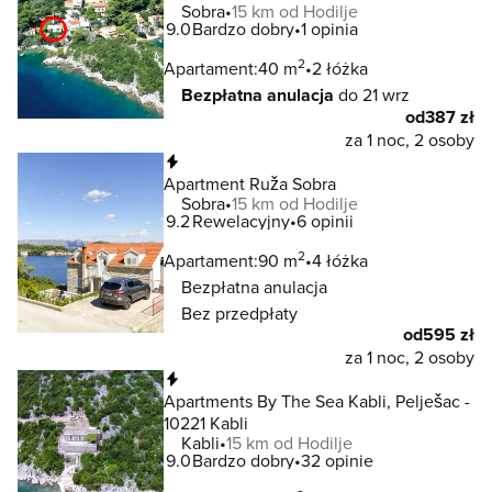
Sobra
15 km od Hodilje
9.0
Bardzo dobry
1 opinia
2
Apartament:
40 m
2 łóżka
Bezpłatna anulacja
do 21 wrz
od
387 zł
za 1 noc, 2 osoby
Natychmiastowa rezerwacja
Apartment Ruža Sobra
Sobra
15 km od Hodilje
9.2
Rewelacyjny
6 opinii
2
Apartament:
90 m
4 łóżka
Bezpłatna anulacja
Bez przedpłaty
od
595 zł
za 1 noc, 2 osoby
Natychmiastowa rezerwacja
Apartments By The Sea Kabli, Pelješac -
10221 Kabli
Kabli
15 km od Hodilje
9.0
Bardzo dobry
32 opinie