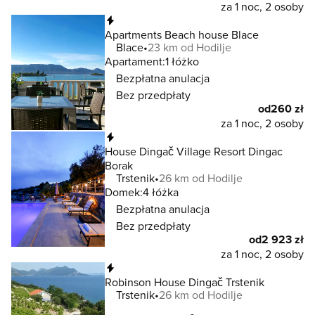
za 1 noc, 2 osoby
Natychmiastowa rezerwacja
Apartments Beach house Blace
Blace
23 km od Hodilje
Apartament:
1 łóżko
Bezpłatna anulacja
Bez przedpłaty
od
260 zł
za 1 noc, 2 osoby
Natychmiastowa rezerwacja
House Dingač Village Resort Dingac
Borak
Trstenik
26 km od Hodilje
Domek:
4 łóżka
Bezpłatna anulacja
Bez przedpłaty
od
2 923 zł
za 1 noc, 2 osoby
Natychmiastowa rezerwacja
Robinson House Dingač Trstenik
Trstenik
26 km od Hodilje