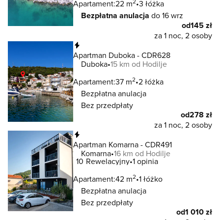
2
Apartament:
22 m
3 łóżka
Bezpłatna anulacja
do 16 wrz
od
145 zł
za 1 noc, 2 osoby
Natychmiastowa rezerwacja
Apartman Duboka - CDR628
Duboka
15 km od Hodilje
2
Apartament:
37 m
2 łóżka
Bezpłatna anulacja
Bez przedpłaty
od
278 zł
za 1 noc, 2 osoby
Natychmiastowa rezerwacja
Apartman Komarna - CDR491
Komarna
16 km od Hodilje
10
Rewelacyjny
1 opinia
2
Apartament:
42 m
1 łóżko
Bezpłatna anulacja
Bez przedpłaty
od
1 010 zł