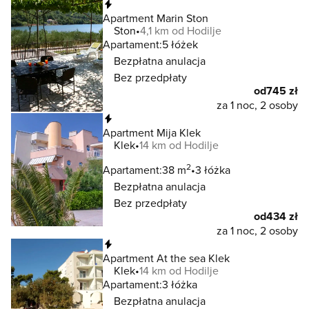
Natychmiastowa rezerwacja
Apartment Marin Ston
Ston
4,1 km od Hodilje
Apartament:
5 łóżek
Bezpłatna anulacja
Bez przedpłaty
od
745 zł
za 1 noc, 2 osoby
Natychmiastowa rezerwacja
Apartment Mija Klek
Klek
14 km od Hodilje
2
Apartament:
38 m
3 łóżka
Bezpłatna anulacja
Bez przedpłaty
od
434 zł
za 1 noc, 2 osoby
Natychmiastowa rezerwacja
Apartment At the sea Klek
Klek
14 km od Hodilje
Apartament:
3 łóżka
Bezpłatna anulacja