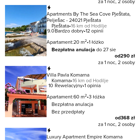
za 1 noc, 2 osoby
Natychmiastowa rezerwacja
Apartments By The Sea Cove Pještata,
Pelješac - 24021 Pještata
Pještata
16 km od Hodilje
9.0
Bardzo dobry
12 opinii
2
Apartament:
20 m
1 łóżko
Bezpłatna anulacja
do 27 sie
od
290 zł
za 1 noc, 2 osoby
Natychmiastowa rezerwacja
Villa Pavla Komarna
Komarna
16 km od Hodilje
10
Rewelacyjny
1 opinia
2
Apartament:
60 m
3 łóżka
Bezpłatna anulacja
Bez przedpłaty
od
368 zł
za 1 noc, 2 osoby
Natychmiastowa rezerwacja
Luxury Apartment Empire Komarna