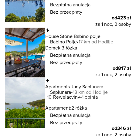
Bezpłatna anulacja
Bez przedpłaty
od
423 zł
za 1 noc, 2 osoby
Natychmiastowa rezerwacja
House Stone Babino polje
Babino Polje
17 km od Hodilje
Domek:
3 łóżka
Bezpłatna anulacja
Bez przedpłaty
od
817 zł
za 1 noc, 2 osoby
Natychmiastowa rezerwacja
Apartments Jany Saplunara
Saplunara
18 km od Hodilje
10
Rewelacyjny
1 opinia
Apartament:
2 łóżka
Bezpłatna anulacja
Bez przedpłaty
od
346 zł
za 1 noc, 2 osoby