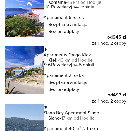
Komarna
16 km od Hodilje
10
Rewelacyjny
1 opinia
Apartament:
6 łóżek
Bezpłatna anulacja
Bez przedpłaty
od
645 zł
za 1 noc, 2 osoby
Natychmiastowa rezerwacja
Apartments Drago Klek
Klek
16 km od Hodilje
9.6
Rewelacyjny
5 opinii
Apartament:
2 łóżka
Bezpłatna anulacja
Bez przedpłaty
od
497 zł
za 1 noc, 2 osoby
Natychmiastowa rezerwacja
Slano Bay Apartment Slano
Slano
17 km od Hodilje
2
Apartament:
40 m
2 łóżka