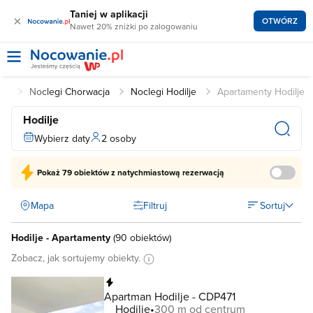
Taniej w aplikacji
×
OTWÓRZ
Nawet 20% zniżki po zalogowaniu
cja
Noclegi Chorwacja
Noclegi Hodilje
Apartamenty Hodilje
Hodilje
Wybierz daty
2 osoby
Pokaż
79 obiektów
z natychmiastową rezerwacją
Mapa
Filtruj
Sortuj
Hodilje - Apartamenty
(
90 obiektów
)
Zobacz, jak sortujemy obiekty.
Natychmiastowa rezerwacja
Apartman Hodilje - CDP471
Hodilje
300 m od centrum