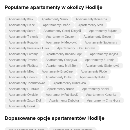
Popularne apartamenty w okolicy Hodilje
Apartamenty Klek
Apartamenty Slano
Apartamenty Komarna
Apartamenty Blace
Apartamenty Drače
Apartamenty Ston
Apartamenty Sobra
Apartamenty Gornji Dingač
Apartamenty Zuljana
Apartamenty Trstenik
Apartamenty Opuzen
Apartamenty Sreser
Apartamenty Rogotin
Apartamenty Metković
Apartamenty Saplunara
Apartamenty Prozurska Luka
Apartamenty Luka Dubrava
Apartamenty Potomje
Apartamenty Babino Polje
Apartamenty Janjina
Apartamenty Trsteno
Apartamenty Osobjava
Apartamenty Žuronja
Apartamenty Pještata
Apartamenty Mali Ston
Apartamenty Slađenovići
Apartamenty Mljet
Apartamenty Brsečine
Apartamenty Ploče
Apartamenty Crkvice
Apartamenty Duba
Apartamenty Kabli
Apartamenty Tomislavovac
Apartamenty Dubravica
Apartamenty Dubrava
Apartamenty Broce
Apartamenty Banići
Apartamenty Okuklje
Apartamenty Putniković
Apartamenty Kozarica
Apartamenty Zaton Doli
Apartamenty Duboka
Apartamenty Crna Gora
Apartamenty Borak
Dopasowane opcje apartamentów Hodilje
Tanie apartamenty Hodilje
Apartamenty Hodilje centrum