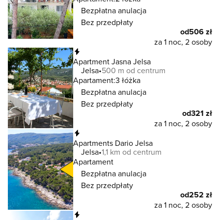
Bezpłatna anulacja
Bez przedpłaty
od
506 zł
za 1 noc, 2 osoby
Natychmiastowa rezerwacja
Apartment Jasna Jelsa
Jelsa
500 m od centrum
Apartament:
3 łóżka
Bezpłatna anulacja
Bez przedpłaty
od
321 zł
za 1 noc, 2 osoby
Natychmiastowa rezerwacja
Apartments Dario Jelsa
Jelsa
1,1 km od centrum
Apartament
Bezpłatna anulacja
Bez przedpłaty
od
252 zł
za 1 noc, 2 osoby
Natychmiastowa rezerwacja