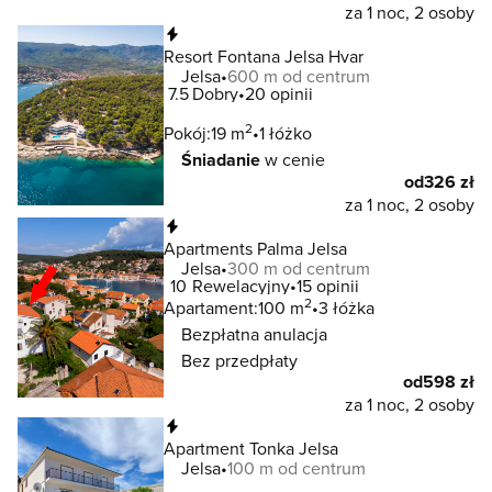
za 1 noc, 2 osoby
Natychmiastowa rezerwacja
Resort Fontana Jelsa Hvar
Jelsa
600 m od centrum
7.5
Dobry
20 opinii
2
Pokój:
19 m
1 łóżko
Śniadanie
w cenie
od
326 zł
za 1 noc, 2 osoby
Natychmiastowa rezerwacja
Apartments Palma Jelsa
Jelsa
300 m od centrum
10
Rewelacyjny
15 opinii
2
Apartament:
100 m
3 łóżka
Bezpłatna anulacja
Bez przedpłaty
od
598 zł
za 1 noc, 2 osoby
Natychmiastowa rezerwacja
Apartment Tonka Jelsa
Jelsa
100 m od centrum