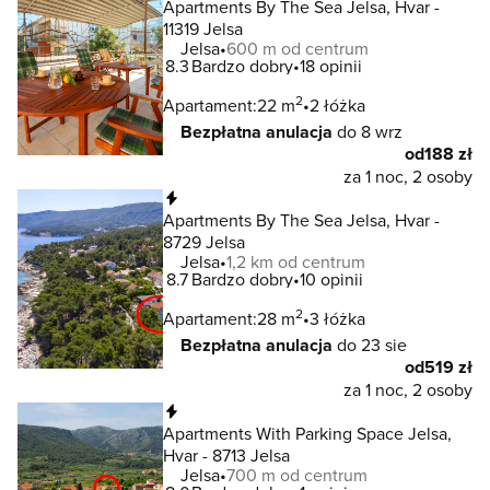
Apartments By The Sea Jelsa, Hvar -
11319 Jelsa
Jelsa
600 m od centrum
8.3
Bardzo dobry
18 opinii
2
Apartament:
22 m
2 łóżka
Bezpłatna anulacja
do 8 wrz
od
188 zł
za 1 noc, 2 osoby
Natychmiastowa rezerwacja
Apartments By The Sea Jelsa, Hvar -
8729 Jelsa
Jelsa
1,2 km od centrum
8.7
Bardzo dobry
10 opinii
2
Apartament:
28 m
3 łóżka
Bezpłatna anulacja
do 23 sie
od
519 zł
za 1 noc, 2 osoby
Natychmiastowa rezerwacja
Apartments With Parking Space Jelsa,
Hvar - 8713 Jelsa
Jelsa
700 m od centrum