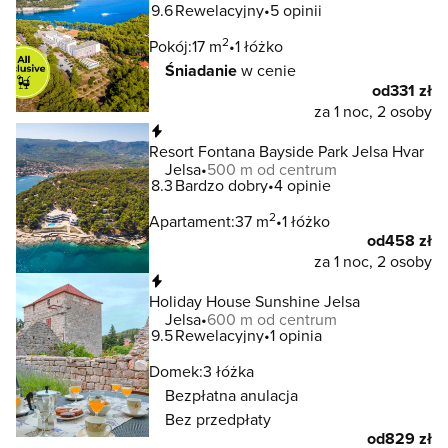
9.6
Rewelacyjny
5 opinii
2
Pokój:
17 m
1 łóżko
Śniadanie
w cenie
od
331 zł
za 1 noc, 2 osoby
Natychmiastowa rezerwacja
Resort Fontana Bayside Park Jelsa Hvar
Jelsa
500 m od centrum
8.3
Bardzo dobry
4 opinie
2
Apartament:
37 m
1 łóżko
od
458 zł
za 1 noc, 2 osoby
Natychmiastowa rezerwacja
Holiday House Sunshine Jelsa
Jelsa
600 m od centrum
9.5
Rewelacyjny
1 opinia
Domek:
3 łóżka
Bezpłatna anulacja
Bez przedpłaty
od
829 zł