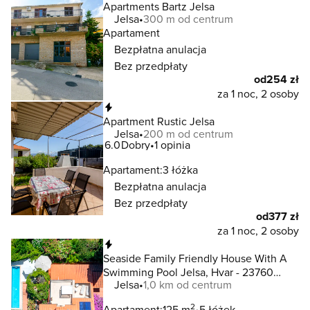
Apartments Bartz Jelsa
Jelsa
300 m od centrum
Apartament
Bezpłatna anulacja
Bez przedpłaty
od
254 zł
za 1 noc, 2 osoby
Natychmiastowa rezerwacja
Apartment Rustic Jelsa
Jelsa
200 m od centrum
6.0
Dobry
1 opinia
Apartament:
3 łóżka
Bezpłatna anulacja
Bez przedpłaty
od
377 zł
za 1 noc, 2 osoby
Natychmiastowa rezerwacja
Seaside Family Friendly House With A
Swimming Pool Jelsa, Hvar - 23760
Jelsa
1,0 km od centrum
Jelsa
2
Apartament:
125 m
5 łóżek