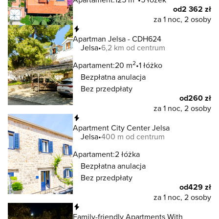
od
2 362 zł
za 1 noc, 2 osoby
Natychmiastowa rezerwacja
Apartman Jelsa - CDH624
Jelsa
6,2 km od centrum
2
Apartament:
20 m
1 łóżko
Bezpłatna anulacja
Bez przedpłaty
od
260 zł
za 1 noc, 2 osoby
Natychmiastowa rezerwacja
Apartment City Center Jelsa
Jelsa
400 m od centrum
Apartament:
2 łóżka
Bezpłatna anulacja
Bez przedpłaty
od
429 zł
za 1 noc, 2 osoby
Natychmiastowa rezerwacja
Family-friendly Apartments With