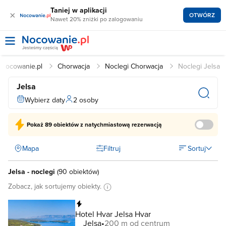
Taniej w aplikacji
×
OTWÓRZ
Nawet 20% zniżki po zalogowaniu
Nocowanie.pl
Chorwacja
Noclegi Chorwacja
Noclegi Jelsa
Jelsa
Wybierz daty
2 osoby
Pokaż
89 obiektów
z natychmiastową rezerwacją
Mapa
Filtruj
Sortuj
Jelsa - noclegi
(
90 obiektów
)
Zobacz, jak sortujemy obiekty.
Natychmiastowa rezerwacja
Hotel Hvar Jelsa Hvar
Jelsa
200 m od centrum