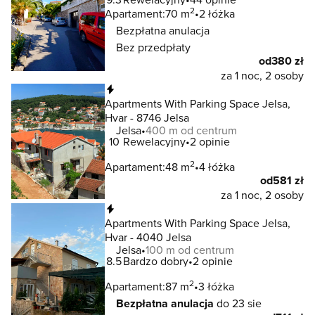
2
Apartament:
70 m
2 łóżka
Bezpłatna anulacja
Bez przedpłaty
od
380 zł
za 1 noc, 2 osoby
Natychmiastowa rezerwacja
Apartments With Parking Space Jelsa,
Hvar - 8746 Jelsa
Jelsa
400 m od centrum
10
Rewelacyjny
2 opinie
2
Apartament:
48 m
4 łóżka
od
581 zł
za 1 noc, 2 osoby
Natychmiastowa rezerwacja
Apartments With Parking Space Jelsa,
Hvar - 4040 Jelsa
Jelsa
100 m od centrum
8.5
Bardzo dobry
2 opinie
2
Apartament:
87 m
3 łóżka
Bezpłatna anulacja
do 23 sie