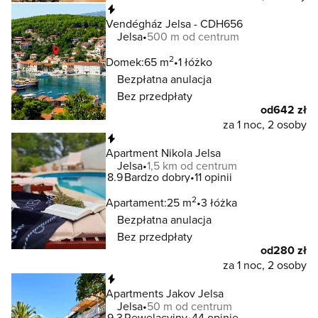
Natychmiastowa rezerwacja
Vendégház Jelsa - CDH656
Jelsa
500 m od centrum
2
Domek:
65 m
1 łóżko
Bezpłatna anulacja
Bez przedpłaty
od
642 zł
za 1 noc, 2 osoby
Natychmiastowa rezerwacja
Apartment Nikola Jelsa
Jelsa
1,5 km od centrum
8.9
Bardzo dobry
11 opinii
2
Apartament:
25 m
3 łóżka
Bezpłatna anulacja
Bez przedpłaty
od
280 zł
za 1 noc, 2 osoby
Natychmiastowa rezerwacja
Apartments Jakov Jelsa
Jelsa
50 m od centrum
9.3
Rewelacyjny
44 opinie