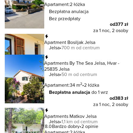
Apartament:
2 łóżka
Bezpłatna anulacja
Bez przedpłaty
od
377 zł
za 1 noc, 2 osoby
Natychmiastowa rezerwacja
Apartment Bosiljak Jelsa
Jelsa
700 m od centrum
Natychmiastowa rezerwacja
Apartments By The Sea Jelsa, Hvar -
25835 Jelsa
Jelsa
50 m od centrum
2
Apartament:
34 m
2 łóżka
Bezpłatna anulacja
do 1 wrz
od
383 zł
za 1 noc, 2 osoby
Natychmiastowa rezerwacja
Apartments Matkov Jelsa
Jelsa
1,1 km od centrum
8.0
Bardzo dobry
2 opinie
Apartament:
2 łóżka