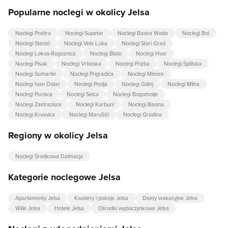
Popularne noclegi w okolicy Jelsa
Noclegi Postira
Noclegi Supetar
Noclegi Baska Woda
Noclegi Bol
Noclegi Stanići
Noclegi Vela Luka
Noclegi Stari Grad
Noclegi Lokva-Rogoznica
Noclegi Blato
Noclegi Hvar
Noclegi Pisak
Noclegi Vrboska
Noclegi Prizba
Noclegi Splitska
Noclegi Sumartin
Noclegi Prigradica
Noclegi Mimice
Noclegi Ivan Dolac
Noclegi Povlja
Noclegi Gdinj
Noclegi Milna
Noclegi Pucisca
Noclegi Selca
Noclegi Bogomolje
Noclegi Zastrazisce
Noclegi Karbuni
Noclegi Basina
Noclegi Krvavica
Noclegi Marušići
Noclegi Gradina
Regiony w okolicy Jelsa
Noclegi Środkowa Dalmacja
Kategorie noclegowe Jelsa
Apartamenty Jelsa
Kwatery i pokoje Jelsa
Domy wakacyjne Jelsa
Wille Jelsa
Hotele Jelsa
Ośrodki wypoczynkowe Jelsa