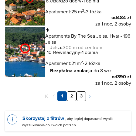
8.0
Bardzo dobry
1 opinia
2
Apartament:
25 m
3 łóżka
od
484 zł
za 1 noc, 2 osoby
Natychmiastowa rezerwacja
Apartments By The Sea Jelsa, Hvar - 196
Jelsa
Jelsa
300 m od centrum
10
Rewelacyjny
1 opinia
2
Apartament:
21 m
2 łóżka
Bezpłatna anulacja
do 8 wrz
od
390 zł
za 1 noc, 2 osoby
1
2
3
Skorzystaj z filtrów
, aby lepiej dopasować wyniki
wyszukiwania do Twoich potrzeb.