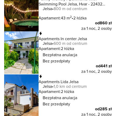
Swimming Pool Jelsa, Hvar - 22432
Jelsa
800 m od centrum
Jelsa
2
Apartament:
43 m
2 łóżka
od
860 zł
za 1 noc, 2 osoby
Natychmiastowa rezerwacja
Apartments In center Jelsa
Jelsa
600 m od centrum
Apartament:
2 łóżka
Bezpłatna anulacja
Bez przedpłaty
od
441 zł
za 1 noc, 2 osoby
Natychmiastowa rezerwacja
Apartments Lida Jelsa
Jelsa
1,0 km od centrum
Apartament:
2 łóżka
Bezpłatna anulacja
Bez przedpłaty
od
285 zł
za 1 noc, 2 osoby