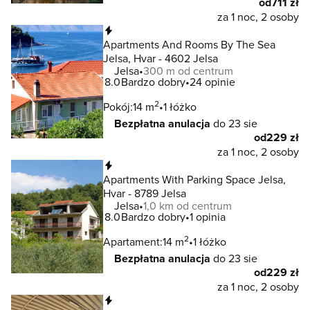
od
711 zł
za 1 noc, 2 osoby
Natychmiastowa rezerwacja
Apartments And Rooms By The Sea
Jelsa, Hvar - 4602 Jelsa
Jelsa
300 m od centrum
8.0
Bardzo dobry
24 opinie
2
Pokój:
14 m
1 łóżko
Bezpłatna anulacja
do 23 sie
od
229 zł
za 1 noc, 2 osoby
Natychmiastowa rezerwacja
Apartments With Parking Space Jelsa,
Hvar - 8789 Jelsa
Jelsa
1,0 km od centrum
8.0
Bardzo dobry
1 opinia
2
Apartament:
14 m
1 łóżko
Bezpłatna anulacja
do 23 sie
od
229 zł
za 1 noc, 2 osoby
Natychmiastowa rezerwacja