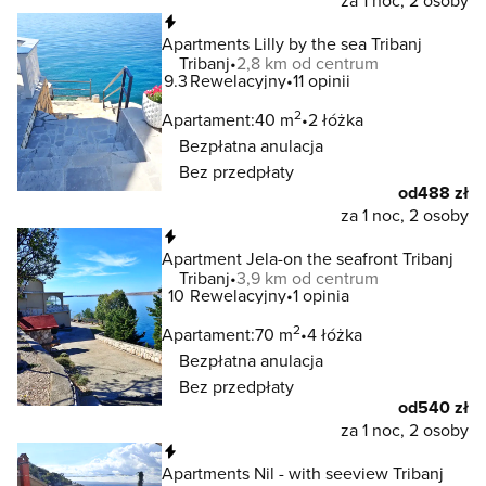
za 1 noc, 2 osoby
Natychmiastowa rezerwacja
Apartments Lilly by the sea Tribanj
Tribanj
2,8 km od centrum
9.3
Rewelacyjny
11 opinii
2
Apartament:
40 m
2 łóżka
Bezpłatna anulacja
Bez przedpłaty
od
488 zł
za 1 noc, 2 osoby
Natychmiastowa rezerwacja
Apartment Jela-on the seafront Tribanj
Tribanj
3,9 km od centrum
10
Rewelacyjny
1 opinia
2
Apartament:
70 m
4 łóżka
Bezpłatna anulacja
Bez przedpłaty
od
540 zł
za 1 noc, 2 osoby
Natychmiastowa rezerwacja
Apartments Nil - with seeview Tribanj