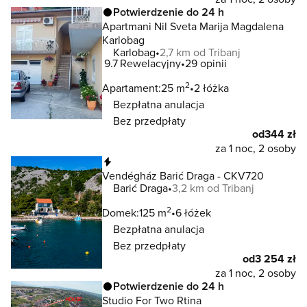
Potwierdzenie do 24 h
Apartmani Nil Sveta Marija Magdalena
Karlobag
Karlobag
2,7 km od Tribanj
9.7
Rewelacyjny
29 opinii
2
Apartament:
25 m
2 łóżka
Bezpłatna anulacja
Bez przedpłaty
od
344 zł
za 1 noc, 2 osoby
Natychmiastowa rezerwacja
Vendégház Barić Draga - CKV720
Barić Draga
3,2 km od Tribanj
2
Domek:
125 m
6 łóżek
Bezpłatna anulacja
Bez przedpłaty
od
3 254 zł
za 1 noc, 2 osoby
Potwierdzenie do 24 h
Studio For Two Rtina