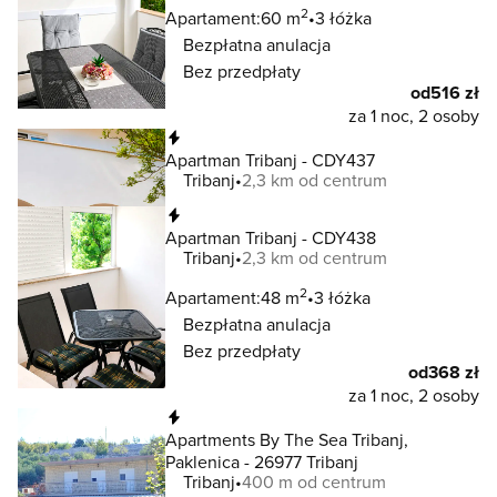
2
Apartament:
60 m
3 łóżka
Bezpłatna anulacja
Bez przedpłaty
od
516 zł
za 1 noc, 2 osoby
Natychmiastowa rezerwacja
Apartman Tribanj - CDY437
Tribanj
2,3 km od centrum
Natychmiastowa rezerwacja
Apartman Tribanj - CDY438
Tribanj
2,3 km od centrum
2
Apartament:
48 m
3 łóżka
Bezpłatna anulacja
Bez przedpłaty
od
368 zł
za 1 noc, 2 osoby
Natychmiastowa rezerwacja
Apartments By The Sea Tribanj,
Paklenica - 26977 Tribanj
Tribanj
400 m od centrum