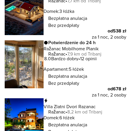
Ražanac
7,7 km od Tribanj
Domek:
3 łóżka
Bezpłatna anulacja
Bez przedpłaty
od
538 zł
za 1 noc, 2 osoby
Potwierdzenie do 24 h
Ražanac Mobilhome Planik
Ražanac
7,9 km od Tribanj
8.0
Bardzo dobry
12 opinii
Apartament:
5 łóżek
Bezpłatna anulacja
Bez przedpłaty
od
678 zł
za 1 noc, 2 osoby
Natychmiastowa rezerwacja
Villa Zlatni Dvori Razanac
Ražanac
8,2 km od Tribanj
Domek:
6 łóżek
Bezpłatna anulacja