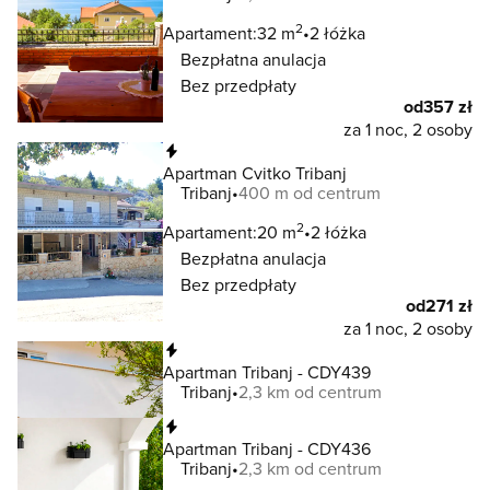
2
Apartament:
32 m
2 łóżka
Bezpłatna anulacja
Bez przedpłaty
od
357 zł
za 1 noc, 2 osoby
Natychmiastowa rezerwacja
Apartman Cvitko Tribanj
Tribanj
400 m od centrum
2
Apartament:
20 m
2 łóżka
Bezpłatna anulacja
Bez przedpłaty
od
271 zł
za 1 noc, 2 osoby
Natychmiastowa rezerwacja
Apartman Tribanj - CDY439
Tribanj
2,3 km od centrum
Natychmiastowa rezerwacja
Apartman Tribanj - CDY436
Tribanj
2,3 km od centrum