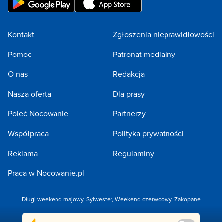
Kontakt
Zgłoszenia nieprawidłowości
Pomoc
Patronat medialny
O nas
Redakcja
Nasza oferta
Dla prasy
Poleć Nocowanie
Partnerzy
Współpraca
Polityka prywatności
Reklama
Regulaminy
Praca w Nocowanie.pl
Długi weekend majowy
,
Sylwester
,
Weekend czerwcowy
,
Zakopane
Copyright 2005-2026 by NOCOWANIE.PL Sp. z o.o.