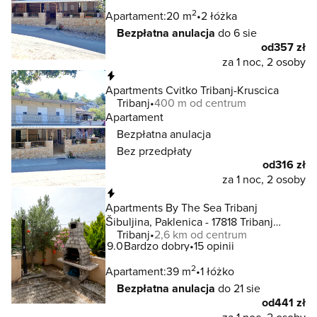
2
Apartament:
20 m
2 łóżka
Bezpłatna anulacja
do 6 sie
od
357 zł
za 1 noc, 2 osoby
Natychmiastowa rezerwacja
Apartments Cvitko Tribanj-Kruscica
Tribanj
400 m od centrum
Apartament
Bezpłatna anulacja
Bez przedpłaty
od
316 zł
za 1 noc, 2 osoby
Natychmiastowa rezerwacja
Apartments By The Sea Tribanj
Šibuljina, Paklenica - 17818 Tribanj
Tribanj
2,6 km od centrum
Šibuljina
9.0
Bardzo dobry
15 opinii
2
Apartament:
39 m
1 łóżko
Bezpłatna anulacja
do 21 sie
od
441 zł