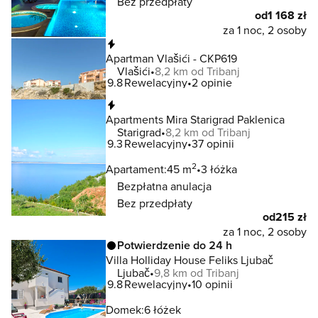
Bez przedpłaty
od
1 168 zł
za 1 noc, 2 osoby
Natychmiastowa rezerwacja
Apartman Vlašići - CKP619
Vlašići
8,2 km od Tribanj
9.8
Rewelacyjny
2 opinie
Natychmiastowa rezerwacja
Apartments Mira Starigrad Paklenica
Starigrad
8,2 km od Tribanj
9.3
Rewelacyjny
37 opinii
2
Apartament:
45 m
3 łóżka
Bezpłatna anulacja
Bez przedpłaty
od
215 zł
za 1 noc, 2 osoby
Potwierdzenie do 24 h
Villa Holliday House Feliks Ljubač
Ljubač
9,8 km od Tribanj
9.8
Rewelacyjny
10 opinii
Domek:
6 łóżek