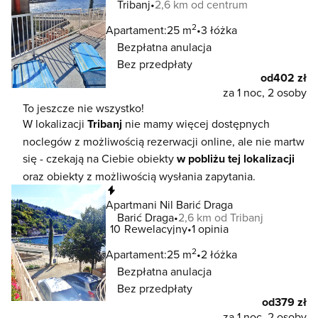
Tribanj
2,6 km od centrum
2
Apartament:
25 m
3 łóżka
Bezpłatna anulacja
Bez przedpłaty
od
402 zł
za 1 noc, 2 osoby
To jeszcze nie wszystko!
W lokalizacji
Tribanj
nie mamy więcej dostępnych
noclegów z możliwością rezerwacji online, ale nie martw
się - czekają na Ciebie obiekty
w pobliżu tej lokalizacji
oraz obiekty z możliwością wysłania zapytania.
Natychmiastowa rezerwacja
Apartmani Nil Barić Draga
Barić Draga
2,6 km od Tribanj
10
Rewelacyjny
1 opinia
2
Apartament:
25 m
2 łóżka
Bezpłatna anulacja
Bez przedpłaty
od
379 zł
za 1 noc, 2 osoby