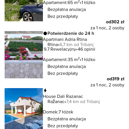
2
Apartament:
65 m
1 łóżko
Bezpłatna anulacja
Bez przedpłaty
od
302 zł
za 1 noc, 2 osoby
Potwierdzenie do 24 h
Apartmani Adria Rtina
Rtina
6,7 km od Tribanj
9.7
Rewelacyjny
46 opinii
2
Apartament:
35 m
1 łóżko
Bezpłatna anulacja
Bez przedpłaty
od
319 zł
za 1 noc, 2 osoby
Natychmiastowa rezerwacja
House Dali Razanac
Ražanac
7,4 km od Tribanj
Domek:
7 łóżek
Bezpłatna anulacja
Bez przedpłaty