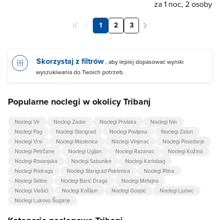
za 1 noc, 2 osoby
1
2
3
Skorzystaj z filtrów
, aby lepiej dopasować wyniki
wyszukiwania do Twoich potrzeb.
Popularne noclegi w okolicy Tribanj
Noclegi Vir
Noclegi Zadar
Noclegi Privlaka
Noclegi Nin
Noclegi Pag
Noclegi Starigrad
Noclegi Povljana
Noclegi Zaton
Noclegi Vrsi
Noclegi Maslenica
Noclegi Vinjerac
Noclegi Posedarje
Noclegi Petrčane
Noclegi Ugljan
Noclegi Razanac
Noclegi Kožino
Noclegi Rovanjska
Noclegi Sabunike
Noclegi Karlobag
Noclegi Pridraga
Noclegi Starigrad Paklenica
Noclegi Rtina
Noclegi Seline
Noclegi Barić Draga
Noclegi Metajna
Noclegi Vlašići
Noclegi Košljun
Noclegi Gospić
Noclegi Ljubac
Noclegi Lukovo Šugarje