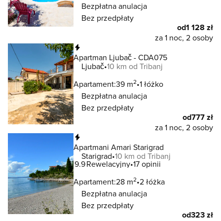
Bezpłatna anulacja
Bez przedpłaty
od
1 128 zł
za 1 noc, 2 osoby
Natychmiastowa rezerwacja
Apartman Ljubač - CDA075
Ljubač
10 km od Tribanj
2
Apartament:
39 m
1 łóżko
Bezpłatna anulacja
Bez przedpłaty
od
777 zł
za 1 noc, 2 osoby
Natychmiastowa rezerwacja
Apartmani Amari Starigrad
Starigrad
10 km od Tribanj
9.9
Rewelacyjny
17 opinii
2
Apartament:
28 m
2 łóżka
Bezpłatna anulacja
Bez przedpłaty
od
323 zł