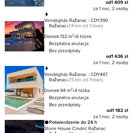
od
1 409 zł
za 1 noc, 2 osoby
Natychmiastowa rezerwacja
Vendégház Ražanac - CDY390
Ražanac
7,4 km od Tribanj
2
Domek:
132 m
6 łóżek
Bezpłatna anulacja
Bez przedpłaty
od
1 636 zł
za 1 noc, 2 osoby
Natychmiastowa rezerwacja
Vendégház Ražanac - CDY447
Ražanac
7,5 km od Tribanj
2
Domek:
94 m
4 łóżka
Bezpłatna anulacja
Bez przedpłaty
od
1 182 zł
za 1 noc, 2 osoby
Potwierdzenie do 24 h
Stone House Cindrić Ražanac