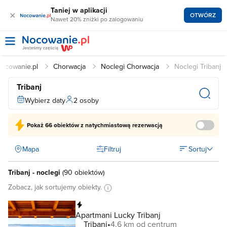
Taniej w aplikacji
×
OTWÓRZ
Nawet 20% zniżki po zalogowaniu
ocowanie.pl
Chorwacja
Noclegi Chorwacja
Noclegi Tribanj
Tribanj
Wybierz daty
2 osoby
Pokaż
66 obiektów
z natychmiastową rezerwacją
Mapa
Filtruj
Sortuj
Tribanj - noclegi
(
90 obiektów
)
Zobacz, jak sortujemy obiekty.
Natychmiastowa rezerwacja
Apartmani Lucky Tribanj
Tribanj
4,6 km od centrum