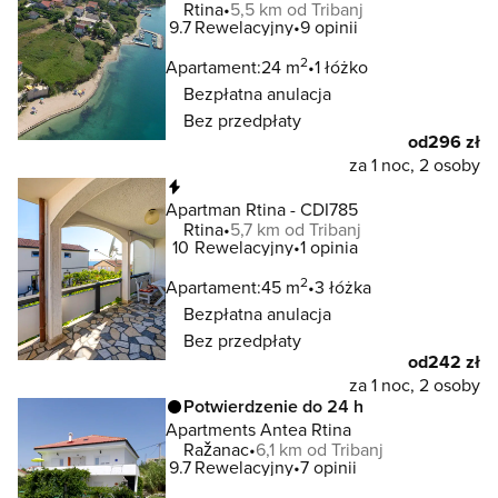
Rtina
5,5 km od Tribanj
9.7
Rewelacyjny
9 opinii
2
Apartament:
24 m
1 łóżko
Bezpłatna anulacja
Bez przedpłaty
od
296 zł
za 1 noc, 2 osoby
Natychmiastowa rezerwacja
Apartman Rtina - CDI785
Rtina
5,7 km od Tribanj
10
Rewelacyjny
1 opinia
2
Apartament:
45 m
3 łóżka
Bezpłatna anulacja
Bez przedpłaty
od
242 zł
za 1 noc, 2 osoby
Potwierdzenie do 24 h
Apartments Antea Rtina
Ražanac
6,1 km od Tribanj
9.7
Rewelacyjny
7 opinii