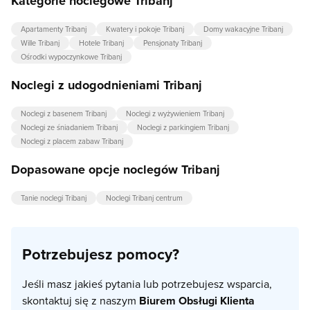
Kategorie noclegowe Tribanj
Apartamenty Tribanj
Kwatery i pokoje Tribanj
Domy wakacyjne Tribanj
Wille Tribanj
Hotele Tribanj
Pensjonaty Tribanj
Ośrodki wypoczynkowe Tribanj
Noclegi z udogodnieniami Tribanj
Noclegi z basenem Tribanj
Noclegi z wyżywieniem Tribanj
Noclegi ze śniadaniem Tribanj
Noclegi z parkingiem Tribanj
Noclegi z placem zabaw Tribanj
Dopasowane opcje noclegów Tribanj
Tanie noclegi Tribanj
Noclegi Tribanj centrum
Potrzebujesz pomocy?
Jeśli masz jakieś pytania lub potrzebujesz wsparcia,
skontaktuj się z naszym
Biurem Obsługi Klienta