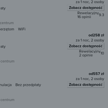
za 1 noc, 2 osoby
Zobacz dostępność
łaty
Rewelacyjny
9.3
16 opinii
 centrum
ierzętom
WiFi
od
258 zł
za 1 noc, 2 osoby
Zobacz dostępność
łaty
Rewelacyjny
10
2 opinie
 centrum
od
557 zł
za 1 noc, 2 osoby
Zobacz dostępność
nulacja
Bez przedpłaty
 centrum