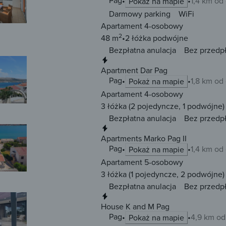
Pag
1,4 km od
Pokaż na mapie
Darmowy parking
WiFi
Apartament 4-osobowy
2
48 m
2 łóżka
podwójne
Bezpłatna anulacja
Bez przedp
Natychmiastowa rezerwacja
Apartment Dar Pag
Pag
1,8 km od
Pokaż na mapie
Apartament 4-osobowy
3 łóżka
(2 pojedyncze, 1 podwójne)
Bezpłatna anulacja
Bez przedp
Natychmiastowa rezerwacja
Apartments Marko Pag II
Pag
1,4 km od
Pokaż na mapie
Apartament 5-osobowy
3 łóżka
(1 pojedyncze, 2 podwójne)
Bezpłatna anulacja
Bez przedp
Natychmiastowa rezerwacja
House K and M Pag
Pag
4,9 km od
Pokaż na mapie