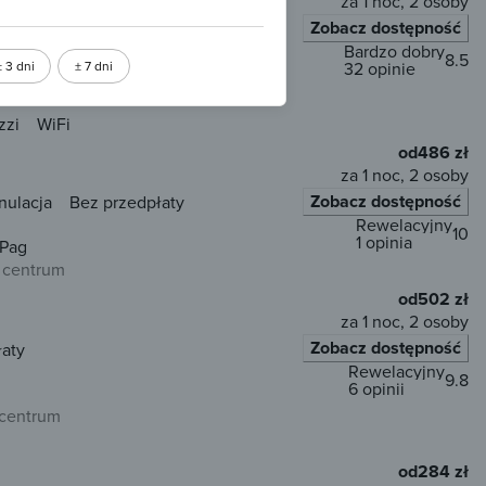
za 1 noc, 2 osoby
Zobacz dostępność
nulacja
Bez przedpłaty
Bardzo dobry
8.5
± 3 dni
± 7 dni
32 opinie
 centrum
zzi
WiFi
od
486 zł
za 1 noc, 2 osoby
Zobacz dostępność
nulacja
Bez przedpłaty
Rewelacyjny
10
1 opinia
 Pag
 centrum
od
502 zł
za 1 noc, 2 osoby
Zobacz dostępność
łaty
Rewelacyjny
9.8
6 opinii
 centrum
od
284 zł