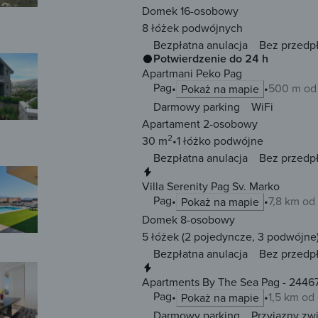
Domek 16-osobowy
8 łóżek
podwójnych
Bezpłatna anulacja
Bez przedp
Potwierdzenie do 24 h
Apartmani Peko Pag
Pag
500 m od
Pokaż na mapie
Darmowy parking
WiFi
Apartament 2-osobowy
2
30 m
1 łóżko
podwójne
Bezpłatna anulacja
Bez przedp
Natychmiastowa rezerwacja
Villa Serenity Pag Sv. Marko
Pag
7,8 km od
Pokaż na mapie
Domek 8-osobowy
5 łóżek
(2 pojedyncze, 3 podwójne
Bezpłatna anulacja
Bez przedp
Natychmiastowa rezerwacja
Apartments By The Sea Pag - 2446
Pag
1,5 km od
Pokaż na mapie
Darmowy parking
Przyjazny zw