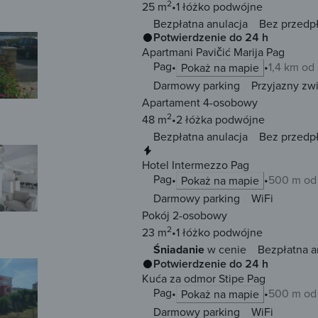
2
25 m
1 łóżko
podwójne
Bezpłatna anulacja
Bez przedp
Potwierdzenie do 24 h
Apartmani Pavičić Marija Pag
Pag
1,4 km od
Pokaż na mapie
Darmowy parking
Przyjazny zw
Apartament 4-osobowy
2
48 m
2 łóżka
podwójne
Bezpłatna anulacja
Bez przedp
Natychmiastowa rezerwacja
Hotel Intermezzo Pag
Pag
500 m od
Pokaż na mapie
Darmowy parking
WiFi
Pokój 2-osobowy
2
23 m
1 łóżko
podwójne
Śniadanie
w cenie
Bezpłatna a
Potwierdzenie do 24 h
Kuća za odmor Stipe Pag
Pag
500 m od
Pokaż na mapie
Darmowy parking
WiFi