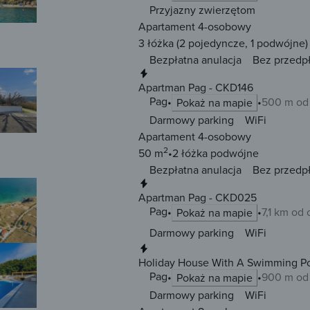
Przyjazny zwierzętom
Apartament 4-osobowy
3 łóżka
(2 pojedyncze, 1 podwójne)
Bezpłatna anulacja
Bez przedp
Natychmiastowa rezerwacja
Apartman Pag - CKD146
Pag
500 m od
Pokaż na mapie
Darmowy parking
WiFi
Apartament 4-osobowy
2
50 m
2 łóżka
podwójne
Bezpłatna anulacja
Bez przedp
Natychmiastowa rezerwacja
Apartman Pag - CKD025
Pag
7,1 km od
Pokaż na mapie
Darmowy parking
WiFi
Natychmiastowa rezerwacja
Holiday House With A Swimming Po
Pag
900 m od
Pokaż na mapie
Darmowy parking
WiFi