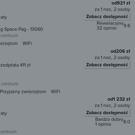
od
921 zł
za 1 noc, 2 osoby
Zobacz dostępność
łaty
Rewelacyjny
9.6
32 opinie
g Space Pag - 13060
 centrum
ierzętom
WiFi
od
206 zł
za 1 noc, 2 osoby
Zobacz dostępność
rzedpłata 411 zł
 centrum
Przyjazny zwierzętom
WiFi
od
1 232 zł
za 1 noc, 2 osoby
Zobacz dostępność
łaty
Bardzo dobry
8.0
1 opinia
 centrum