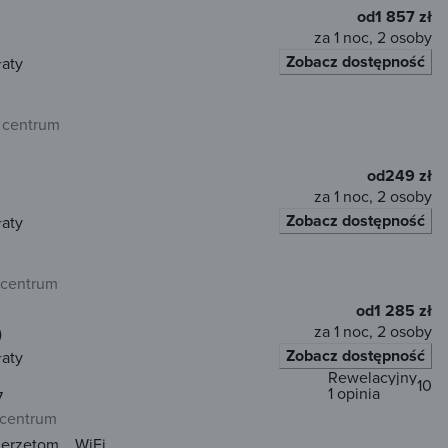
od
1 857 zł
za 1 noc, 2 osoby
Zobacz dostępność
łaty
 centrum
od
249 zł
za 1 noc, 2 osoby
Zobacz dostępność
łaty
 centrum
od
1 285 zł
za 1 noc, 2 osoby
)
Zobacz dostępność
łaty
Rewelacyjny
10
1 opinia
7
 centrum
ierzętom
WiFi