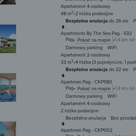
Apartament 4-osobowy
2
48 m
2 łóżka
podwójne
Bezpłatna anulacja
do 26 sie
P
Natychmiastowa rezerwacja
Apartments By The Sea Pag - 532
Pag
1,4 km od
Pokaż na mapie
Darmowy parking
WiFi
Apartament 2-osobowy
2
33 m
4 łóżka
(3 pojedyncze, 1 po
Bezpłatna anulacja
do 22 sie
P
Natychmiastowa rezerwacja
Apartman Pag - CKP580
Pag
1,4 km od
Pokaż na mapie
Darmowy parking
WiFi
Apartament 4-osobowy
2 łóżka
podwójne
Bezpłatna anulacja
Bez przedp
Natychmiastowa rezerwacja
Apartman Pag - CKP002