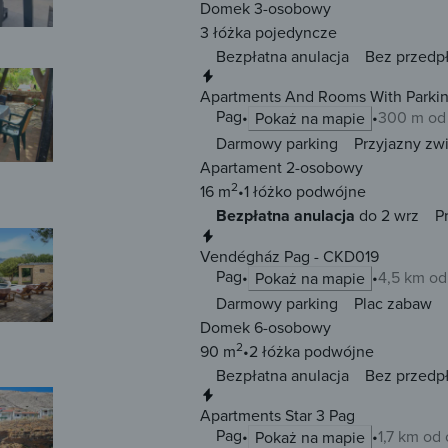
Domek 3-osobowy
3 łóżka
pojedyncze
Bezpłatna anulacja
Bez przedp
Natychmiastowa rezerwacja
Apartments And Rooms With Parkin
Pag
300 m od
Pokaż na mapie
Darmowy parking
Przyjazny zw
Apartament 2-osobowy
2
16 m
1 łóżko
podwójne
Bezpłatna anulacja
do 2 wrz
P
Natychmiastowa rezerwacja
Vendégház Pag - CKD019
Pag
4,5 km od
Pokaż na mapie
Darmowy parking
Plac zabaw
Domek 6-osobowy
2
90 m
2 łóżka
podwójne
Bezpłatna anulacja
Bez przedp
Natychmiastowa rezerwacja
Apartments Star 3 Pag
Pag
1,7 km od
Pokaż na mapie