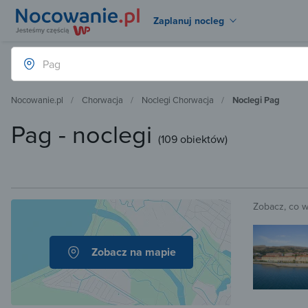
Zaplanuj nocleg
Nocowanie.pl
Chorwacja
Noclegi Chorwacja
Noclegi Pag
Pag - noclegi
(
109 obiektów
)
Zobacz, co 
Zobacz na mapie