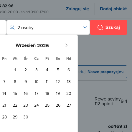
6 82 96
Zaloguj się
Dodaj obiekt
8:00-20:00 · sb-nd 9:00-17:00
Szukaj
2 osoby
Wrzesień
Pn
Wt
Śr
Cz
Pt
So
Nd
1
2
3
4
5
6
Sortuj:
Nasze propozycje
7
8
9
10
11
12
13
14
15
16
17
18
19
20
Rewelacyjny
9.4
112 opinii
21
22
23
24
25
26
27
 centrum
28
29
30
a
WiFi
od
469 zł