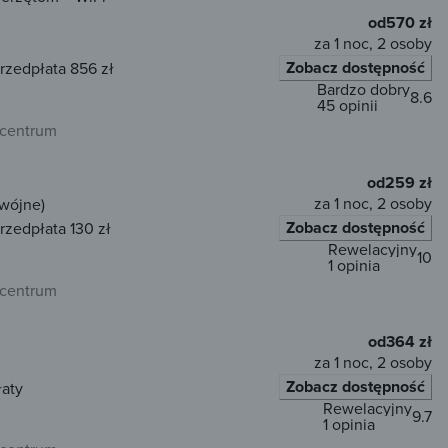
od
570 zł
za 1 noc, 2 osoby
Zobacz dostępność
rzedpłata 856 zł
Bardzo dobry
8.6
45 opinii
 centrum
od
259 zł
za 1 noc, 2 osoby
dwójne)
Zobacz dostępność
rzedpłata 130 zł
Rewelacyjny
10
1 opinia
 centrum
od
364 zł
za 1 noc, 2 osoby
Zobacz dostępność
łaty
Rewelacyjny
9.7
1 opinia