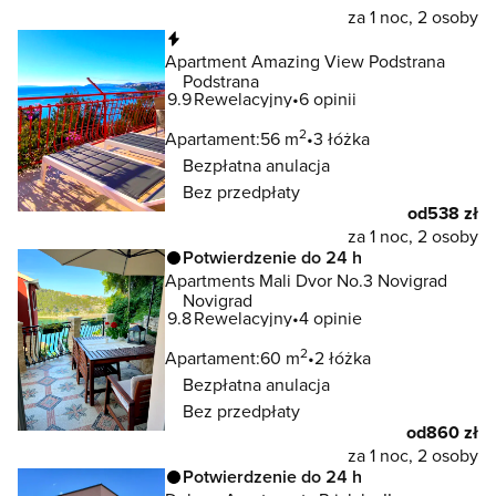
za 1 noc, 2 osoby
Natychmiastowa rezerwacja
Apartment Amazing View Podstrana
Podstrana
9.9
Rewelacyjny
6 opinii
2
Apartament:
56 m
3 łóżka
Bezpłatna anulacja
Bez przedpłaty
od
538 zł
za 1 noc, 2 osoby
Potwierdzenie do 24 h
Apartments Mali Dvor No.3 Novigrad
Novigrad
9.8
Rewelacyjny
4 opinie
2
Apartament:
60 m
2 łóżka
Bezpłatna anulacja
Bez przedpłaty
od
860 zł
za 1 noc, 2 osoby
Potwierdzenie do 24 h