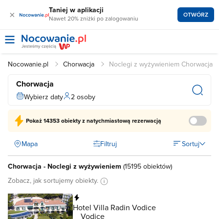
Taniej w aplikacji
×
OTWÓRZ
Nawet 20% zniżki po zalogowaniu
Nocowanie.pl
Chorwacja
Noclegi z wyżywieniem Chorwacja
Chorwacja
Wybierz daty
2 osoby
Pokaż
14353 obiekty
z natychmiastową rezerwacją
Mapa
Filtruj
Sortuj
Chorwacja - Noclegi z wyżywieniem
(
15195 obiektów
)
Zobacz, jak sortujemy obiekty.
Natychmiastowa rezerwacja
Hotel Villa Radin Vodice
Vodice