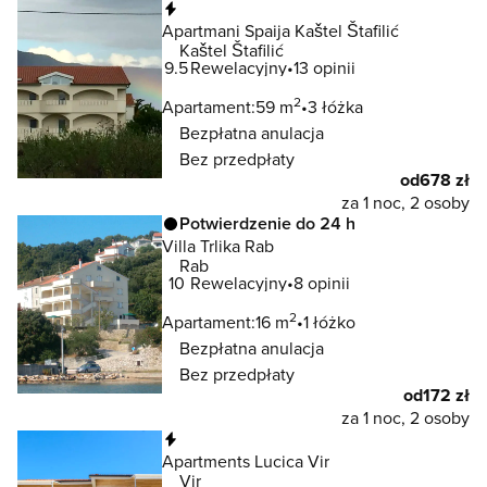
Natychmiastowa rezerwacja
Apartmani Spaija Kaštel Štafilić
Kaštel Štafilić
9.5
Rewelacyjny
13 opinii
2
Apartament:
59 m
3 łóżka
Bezpłatna anulacja
Bez przedpłaty
od
678 zł
za 1 noc, 2 osoby
Potwierdzenie do 24 h
Villa Trlika Rab
Rab
10
Rewelacyjny
8 opinii
2
Apartament:
16 m
1 łóżko
Bezpłatna anulacja
Bez przedpłaty
od
172 zł
za 1 noc, 2 osoby
Natychmiastowa rezerwacja
Apartments Lucica Vir
Vir