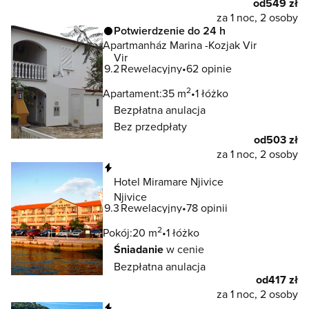
od
549 zł
za 1 noc, 2 osoby
Potwierdzenie do 24 h
Apartmanház Marina -Kozjak Vir
Vir
9.2
Rewelacyjny
62 opinie
2
Apartament:
35 m
1 łóżko
Bezpłatna anulacja
Bez przedpłaty
od
503 zł
za 1 noc, 2 osoby
Natychmiastowa rezerwacja
Hotel Miramare Njivice
Njivice
9.3
Rewelacyjny
78 opinii
2
Pokój:
20 m
1 łóżko
Śniadanie
w cenie
Bezpłatna anulacja
od
417 zł
za 1 noc, 2 osoby
Natychmiastowa rezerwacja