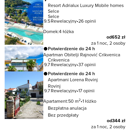
Resort Adrialux Luxury Mobile homes
Selce
Selce
9.5
Rewelacyjny
26 opinii
Domek:
4 łóżka
od
652 zł
za 1 noc, 2 osoby
Potwierdzenie do 24 h
Apartman Obitelji Rajnović Crikvenica
Crikvenica
9.7
Rewelacyjny
37 opinii
Potwierdzenie do 24 h
Apartmani Lorena Rovinj
Rovinj
9.7
Rewelacyjny
17 opinii
2
Apartament:
50 m
1 łóżko
Bezpłatna anulacja
Bez przedpłaty
od
344 zł
za 1 noc, 2 osoby