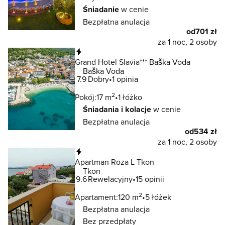
Śniadanie
w cenie
Bezpłatna anulacja
od
701 zł
za 1 noc, 2 osoby
Natychmiastowa rezerwacja
Grand Hotel Slavia*** Baška Voda
Baška Voda
7.9
Dobry
1 opinia
2
Pokój:
17 m
1 łóżko
Śniadania i kolacje
w cenie
Bezpłatna anulacja
od
534 zł
za 1 noc, 2 osoby
Natychmiastowa rezerwacja
Apartman Roza L Tkon
Tkon
9.6
Rewelacyjny
15 opinii
2
Apartament:
120 m
5 łóżek
Bezpłatna anulacja
Bez przedpłaty