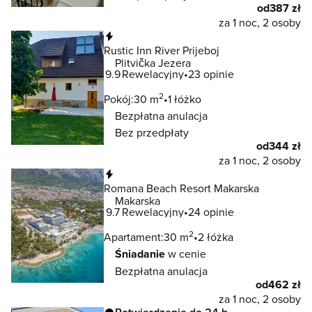
od
387 zł
za 1 noc, 2 osoby
Natychmiastowa rezerwacja
Rustic Inn River Prijeboj
Plitvička Jezera
9.9
Rewelacyjny
23 opinie
2
Pokój:
30 m
1 łóżko
Bezpłatna anulacja
Bez przedpłaty
od
344 zł
za 1 noc, 2 osoby
Natychmiastowa rezerwacja
Romana Beach Resort Makarska
Makarska
9.7
Rewelacyjny
24 opinie
2
Apartament:
30 m
2 łóżka
Śniadanie
w cenie
Bezpłatna anulacja
od
462 zł
za 1 noc, 2 osoby