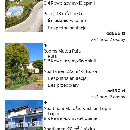
9.4
Rewelacyjny
19 opinii
2
Pokój:
38 m
1 łóżko
Śniadanie
w cenie
Bezpłatna anulacja
od
566 zł
za 1 noc, 2 osoby
Natychmiastowa rezerwacja
Rooms Matea Pula
Pula
9.8
Rewelacyjny
66 opinii
2
Apartament:
22 m
2 łóżka
Bezpłatna anulacja
Bez przedpłaty
od
190 zł
za 1 noc, 2 osoby
Natychmiastowa rezerwacja
Apartmani Marušić Kristijan Lopar
Lopar
9.9
Rewelacyjny
54 opinie
2
Apartament:
31 m
1 łóżko