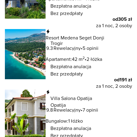
Bezpłatna anulacja
Bez przedpłaty
od
305 zł
za 1 noc, 2 osoby
Natychmiastowa rezerwacja
Resort Medena Seget Donji
Trogir
9.3
Rewelacyjny
5 opinii
2
Apartament:
42 m
2 łóżka
Bezpłatna anulacja
Bez przedpłaty
od
191 zł
za 1 noc, 2 osoby
Natychmiastowa rezerwacja
Villa Salona Opatija
Opatija
9.8
Rewelacyjny
7 opinii
Bungalow:
1 łóżko
Bezpłatna anulacja
Bez przedpłaty