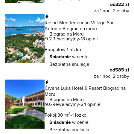
od
322 zł
za 1 noc, 2 osoby
Natychmiastowa rezerwacja
Resort Mediterranean Village San
Antonio Biograd na moru
Biograd na Moru
9.2
Rewelacyjny
18 opinii
Bungalow:
1 łóżko
Śniadanie
w cenie
Bezpłatna anulacja
od
585 zł
za 1 noc, 2 osoby
Natychmiastowa rezerwacja
Crvena Luka Hotel & Resort Biograd na
Moru
Biograd na Moru
9.6
Rewelacyjny
24 opinie
2
Pokój:
30 m
1 łóżko
Śniadanie
w cenie
Bezpłatna anulacja