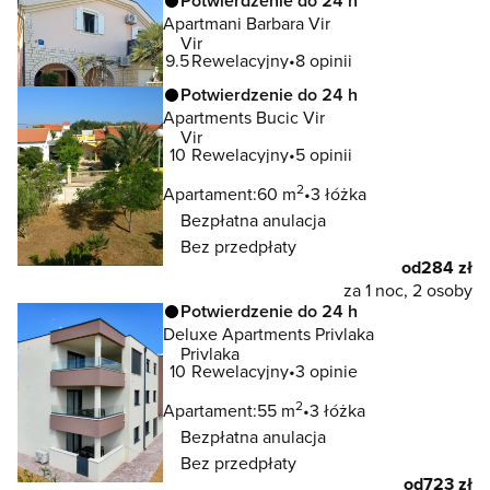
Potwierdzenie do 24 h
Apartmani Barbara Vir
Vir
9.5
Rewelacyjny
8 opinii
Potwierdzenie do 24 h
Apartments Bucic Vir
Vir
10
Rewelacyjny
5 opinii
2
Apartament:
60 m
3 łóżka
Bezpłatna anulacja
Bez przedpłaty
od
284 zł
za 1 noc, 2 osoby
Potwierdzenie do 24 h
Deluxe Apartments Privlaka
Privlaka
10
Rewelacyjny
3 opinie
2
Apartament:
55 m
3 łóżka
Bezpłatna anulacja
Bez przedpłaty
od
723 zł