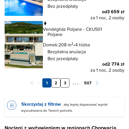
Bez przedpłaty
od
3 659 zł
za 1 noc, 2 osoby
Natychmiastowa rezerwacja
Vendégház Poljane - CKU501
Poljane
2
Domek:
208 m
4 łóżka
Bezpłatna anulacja
Bez przedpłaty
od
2 774 zł
za 1 noc, 2 osoby
1
2
3
. . .
507
Skorzystaj z filtrów
, aby lepiej dopasować wyniki
wyszukiwania do Twoich potrzeb.
Noclegi z wyżywieniem w regionach Chorwacja