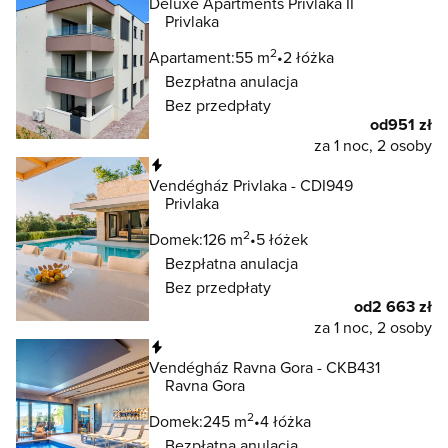
Deluxe Apartments Privlaka II
Privlaka
2
Apartament:
55 m
2 łóżka
Bezpłatna anulacja
Bez przedpłaty
od
951 zł
za 1 noc, 2 osoby
Natychmiastowa rezerwacja
Vendégház Privlaka - CDI949
Privlaka
2
Domek:
126 m
5 łóżek
Bezpłatna anulacja
Bez przedpłaty
od
2 663 zł
za 1 noc, 2 osoby
Natychmiastowa rezerwacja
Vendégház Ravna Gora - CKB431
Ravna Gora
2
Domek:
245 m
4 łóżka
Bezpłatna anulacja