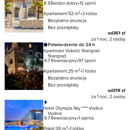
8.9
Bardzo dobry
12 opinii
2
Apartament:
52 m
3 łóżka
Bezpłatna anulacja
Bez przedpłaty
od
361 zł
za 1 noc, 2 osoby
Potwierdzenie do 24 h
Apartmani Vukelić Starigrad
Starigrad
9.7
Rewelacyjny
97 opinii
2
Apartament:
25 m
1 łóżko
Bezpłatna anulacja
Bez przedpłaty
od
319 zł
za 1 noc, 2 osoby
Natychmiastowa rezerwacja
Hotel Olympia Sky **** Vodice
Vodice
9.7
Rewelacyjny
1 opinia
2
Pokój:
30 m
1 łóżko