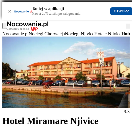
Taniej w aplikacji
×
OTWÓRZ
Nawet 20% zniżki po zalogowaniu
Nocowanie.pl
Noclegi Chorwacja
Noclegi Njivice
Hotele Njivice
Hote
9.3
Hotel Miramare Njivice