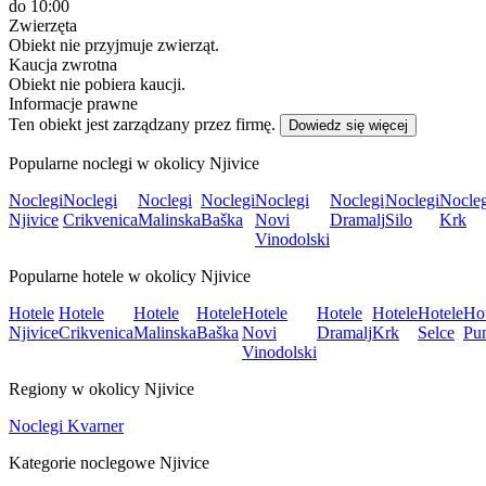
do 10:00
Zwierzęta
Obiekt nie przyjmuje zwierząt.
Kaucja zwrotna
Obiekt nie pobiera kaucji.
Informacje prawne
Ten obiekt jest zarządzany przez firmę.
Dowiedz się więcej
Popularne noclegi w okolicy Njivice
Noclegi
Noclegi
Noclegi
Noclegi
Noclegi
Noclegi
Noclegi
Nocleg
Njivice
Crikvenica
Malinska
Baška
Novi
Dramalj
Silo
Krk
Vinodolski
Popularne hotele w okolicy Njivice
Hotele
Hotele
Hotele
Hotele
Hotele
Hotele
Hotele
Hotele
Hot
Njivice
Crikvenica
Malinska
Baška
Novi
Dramalj
Krk
Selce
Pu
Vinodolski
Regiony w okolicy Njivice
Noclegi Kvarner
Kategorie noclegowe Njivice