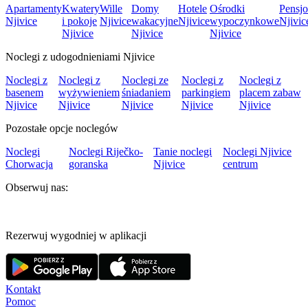
Apartamenty
Kwatery
Wille
Domy
Hotele
Ośrodki
Pensjo
Njivice
i pokoje
Njivice
wakacyjne
Njivice
wypoczynkowe
Njivic
Njivice
Njivice
Njivice
Noclegi z udogodnieniami Njivice
Noclegi z
Noclegi z
Noclegi ze
Noclegi z
Noclegi z
basenem
wyżywieniem
śniadaniem
parkingiem
placem zabaw
Njivice
Njivice
Njivice
Njivice
Njivice
Pozostałe opcje noclegów
Noclegi
Noclegi Riječko-
Tanie noclegi
Noclegi Njivice
Chorwacja
goranska
Njivice
centrum
Obserwuj nas:
Rezerwuj wygodniej w aplikacji
Kontakt
Pomoc