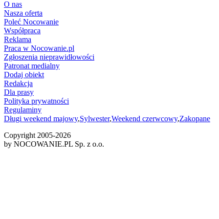
O nas
Nasza oferta
Poleć Nocowanie
Współpraca
Reklama
Praca w Nocowanie.pl
Zgłoszenia nieprawidłowości
Patronat medialny
Dodaj obiekt
Redakcja
Dla prasy
Polityka prywatności
Regulaminy
Długi weekend majowy
,
Sylwester
,
Weekend czerwcowy
,
Zakopane
Copyright 2005-
2026
by NOCOWANIE.PL Sp. z o.o.