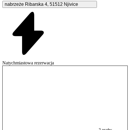
nabrzeże Ribarska
4
,
51512
Njivice
Natychmiastowa rezerwacja
2 osoby