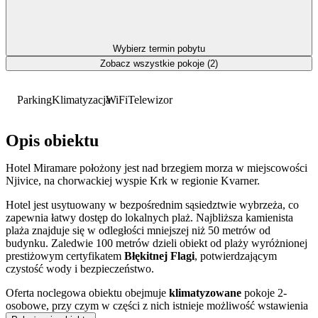
Wybierz termin pobytu
Zobacz wszystkie pokoje (2)
Parking
Klimatyzacja
WiFi
Telewizor
Opis obiektu
Hotel Miramare położony jest nad brzegiem morza w miejscowości
Njivice, na chorwackiej wyspie Krk w regionie Kvarner.
Hotel jest usytuowany w bezpośrednim sąsiedztwie wybrzeża, co
zapewnia łatwy dostęp do lokalnych plaż. Najbliższa kamienista
plaża znajduje się w odległości mniejszej niż 50 metrów od
budynku. Zaledwie 100 metrów dzieli obiekt od plaży wyróżnionej
prestiżowym certyfikatem
Błękitnej Flagi
, potwierdzającym
czystość wody i bezpieczeństwo.
Oferta noclegowa obiektu obejmuje
klimatyzowane
pokoje 2-
osobowe, przy czym w części z nich istnieje możliwość wstawienia