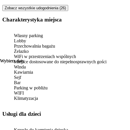
Zobacz wszystkie udogodnienia (26)
Charakterystyka miejsca
Własny parking
Lobby
Przechowalnia bagażu
Żelazko
WiFi w przestrzeniach wspólnych
Wybierz daty
Wybierz daty
Miejsce dostosowane do niepełnosprawnych gości
Winda
Kawiarnia
Sejf
Bar
Parking w pobliżu
WIFI
Klimatyzacja
usługi dla dzieci
Krzesło do karmienia dziecka