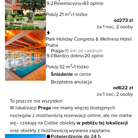
9.2
Rewelacyjny
83 opinie
2
Pokój:
21 m
1 łóżko
od
273 zł
za 1 noc, 2 osoby
Natychmiastowa rezerwacja
Park Holiday Congress & Wellness Hotel
Praha
Praga
16 km od centrum
9.0
Bardzo dobry
20 opinii
2
Pokój:
32 m
1 łóżko
Śniadanie
w cenie
Bezpłatna anulacja
od
622 zł
za 1 noc, 2 osoby
To jeszcze nie wszystko!
W lokalizacji
Praga
nie mamy więcej dostępnych
noclegów z możliwością rezerwacji online, ale nie martw
się - czekają na Ciebie obiekty
w pobliżu tej lokalizacji
oraz obiekty z możliwością wysłania zapytania.
Potwierdzenie do 24 h