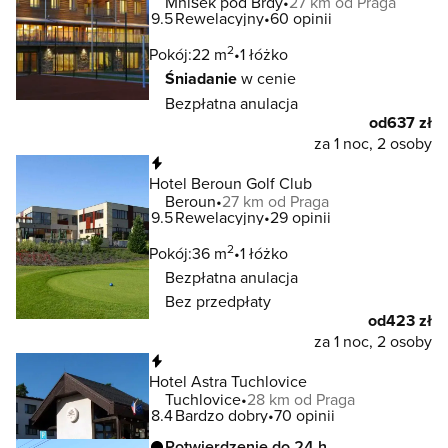
Mníšek pod Brdy
27 km od Praga
9.5
Rewelacyjny
60 opinii
2
Pokój:
22 m
1 łóżko
Śniadanie
w cenie
Bezpłatna anulacja
od
637 zł
za 1 noc, 2 osoby
Natychmiastowa rezerwacja
Hotel Beroun Golf Club
Beroun
27 km od Praga
9.5
Rewelacyjny
29 opinii
2
Pokój:
36 m
1 łóżko
Bezpłatna anulacja
Bez przedpłaty
od
423 zł
za 1 noc, 2 osoby
Natychmiastowa rezerwacja
Hotel Astra Tuchlovice
Tuchlovice
28 km od Praga
8.4
Bardzo dobry
70 opinii
Potwierdzenie do 24 h