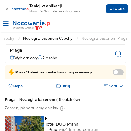
Taniej w aplikacji
×
OTWÓRZ
Nawet 20% zniżki po zalogowaniu
Czechy
Noclegi z basenem Czechy
Noclegi z basenem Praga
Praga
Wybierz daty
2 osoby
Pokaż
11 obiektów
z natychmiastową rezerwacją
Mapa
Filtruj
Sortuj
Praga - Noclegi z basenem
(
16 obiektów
)
Zobacz, jak sortujemy obiekty.
Natychmiastowa rezerwacja
Hotel DUO Praha
Praga
6,4 km od centrum