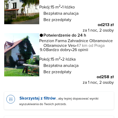
2
Pokój:
15 m
1 łóżko
Bezpłatna anulacja
Bez przedpłaty
od
213 zł
za 1 noc, 2 osoby
Potwierdzenie do 24 h
Penzion Farma Zahradnice Olbramovice
Olbramovice Ves
47 km od Praga
9.0
Bardzo dobry
26 opinii
2
Pokój:
15 m
2 łóżka
Bezpłatna anulacja
Bez przedpłaty
od
258 zł
za 1 noc, 2 osoby
Skorzystaj z filtrów
, aby lepiej dopasować wyniki
wyszukiwania do Twoich potrzeb.