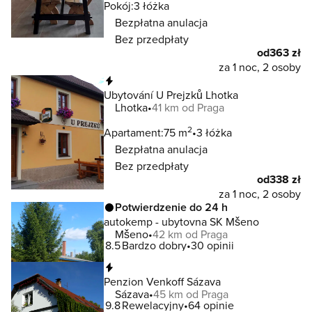
Pokój:
3 łóżka
Bezpłatna anulacja
Bez przedpłaty
od
363 zł
za 1 noc, 2 osoby
Natychmiastowa rezerwacja
Ubytování U Prejzků Lhotka
Lhotka
41 km od Praga
2
Apartament:
75 m
3 łóżka
Bezpłatna anulacja
Bez przedpłaty
od
338 zł
za 1 noc, 2 osoby
Potwierdzenie do 24 h
autokemp - ubytovna SK Mšeno
Mšeno
42 km od Praga
8.5
Bardzo dobry
30 opinii
Natychmiastowa rezerwacja
Penzion Venkoff Sázava
Sázava
45 km od Praga
9.8
Rewelacyjny
64 opinie