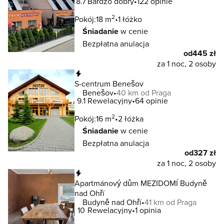
8.7
Bardzo dobry
122 opinie
2
Pokój:
18 m
1 łóżko
Śniadanie
w cenie
Bezpłatna anulacja
od
445 zł
za 1 noc, 2 osoby
Natychmiastowa rezerwacja
S-centrum Benešov
Benešov
40 km od Praga
9.1
Rewelacyjny
64 opinie
2
Pokój:
16 m
2 łóżka
Śniadanie
w cenie
Bezpłatna anulacja
od
327 zł
za 1 noc, 2 osoby
Natychmiastowa rezerwacja
Apartmánový dům MEZIDOMÍ Budyně
nad Ohří
Budyně nad Ohří
41 km od Praga
10
Rewelacyjny
1 opinia