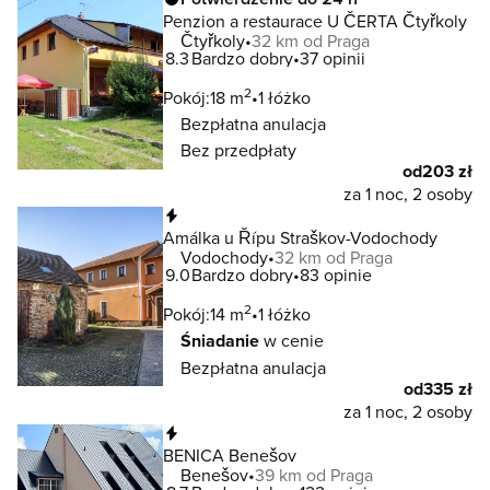
Penzion a restaurace U ČERTA Čtyřkoly
Čtyřkoly
32 km od Praga
8.3
Bardzo dobry
37 opinii
2
Pokój:
18 m
1 łóżko
Bezpłatna anulacja
Bez przedpłaty
od
203 zł
za 1 noc, 2 osoby
Natychmiastowa rezerwacja
Amálka u Řípu Straškov-Vodochody
Vodochody
32 km od Praga
9.0
Bardzo dobry
83 opinie
2
Pokój:
14 m
1 łóżko
Śniadanie
w cenie
Bezpłatna anulacja
od
335 zł
za 1 noc, 2 osoby
Natychmiastowa rezerwacja
BENICA Benešov
Benešov
39 km od Praga