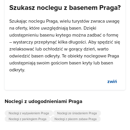
Szukasz noclegu z basenem Praga?
Szukając noclegu Praga, wielu turystów zwraca uwagę
na oferty, które uwzględniają basen. Dzięki
udostępnieniu basenu krytego można zadbać o formę
– wystarczy przepłynąć kilka długości. Aby spędzić się
zrelaksować lub ochłodzić w gorący dzień, warto
odwiedzić basen odkryty. Te obiekty noclegowe Praga
udostępniają swoim gościom basen kryty lub basen
odkryty.
zwiń
Noclegi z udogodnieniami Praga
Noclegi z wyżywieniem Praga
Noclegi ze śniadaniem Praga
Noclegi z parkingiem Praga
Noclegi z placem zabaw Praga