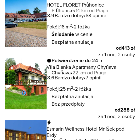
HOTEL FLORET Průhonice
Průhonice
14 km od Praga
8.9
Bardzo dobry
83 opinie
2
Pokój:
16 m
2 łóżka
Śniadanie
w cenie
Bezpłatna anulacja
od
413 zł
za 1 noc, 2 osoby
Potwierdzenie do 24 h
Vila Blanka Apartmány Chyňava
Chyňava
22 km od Praga
8.6
Bardzo dobry
7 opinii
2
Pokój:
25 m
2 łóżka
Bezpłatna anulacja
Bez przedpłaty
od
288 zł
za 1 noc, 2 osoby
Natychmiastowa rezerwacja
Esmarin Wellness Hotel Mníšek pod
Brdy