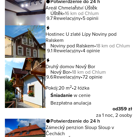
Potwierdzenie do 24 h
Areál Chmelařství Úštěk
Úštěk
16 km od Chlum
9.7
Rewelacyjny
5 opinii
Natychmiastowa rezerwacja
Hostinec U zlaté Lípy Noviny pod
Ralskem
Noviny pod Ralskem
18 km od Chlum
9.1
Rewelacyjny
4 opinie
Natychmiastowa rezerwacja
Druhý domov Nový Bor
Nový Bor
18 km od Chlum
9.6
Rewelacyjny
72 opinie
2
Pokój:
20 m
2 łóżka
Śniadanie
w cenie
Bezpłatna anulacja
od
359 zł
za 1 noc, 2 osoby
Potwierdzenie do 24 h
Zámecký penzion Sloup Sloup v
Čechách