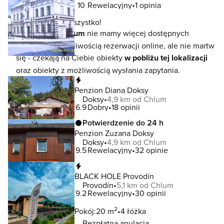
10
Rewelacyjny
1 opinia
To jeszcze nie wszystko!
W lokalizacji
Chlum
nie mamy więcej dostępnych
noclegów z możliwością rezerwacji online, ale nie martw
się - czekają na Ciebie obiekty
w pobliżu tej lokalizacji
oraz obiekty z możliwością wysłania zapytania.
Natychmiastowa rezerwacja
Penzion Diana Doksy
Doksy
4,9 km od Chlum
6.9
Dobry
18 opinii
Potwierdzenie do 24 h
Penzion Zuzana Doksy
Doksy
4,9 km od Chlum
9.5
Rewelacyjny
32 opinie
Natychmiastowa rezerwacja
BLACK HOLE Provodín
Provodín
5,1 km od Chlum
9.2
Rewelacyjny
30 opinii
2
Pokój:
20 m
4 łóżka
Bezpłatna anulacja