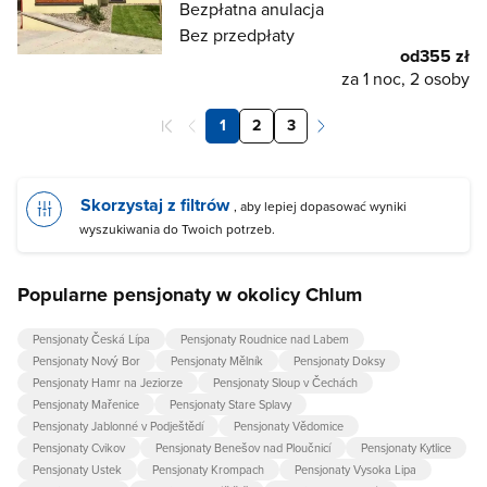
Bezpłatna anulacja
Bez przedpłaty
od
355 zł
za 1 noc, 2 osoby
1
2
3
Skorzystaj z filtrów
, aby lepiej dopasować wyniki
wyszukiwania do Twoich potrzeb.
Popularne pensjonaty w okolicy Chlum
Pensjonaty Česká Lípa
Pensjonaty Roudnice nad Labem
Pensjonaty Nový Bor
Pensjonaty Mělník
Pensjonaty Doksy
Pensjonaty Hamr na Jeziorze
Pensjonaty Sloup v Čechách
Pensjonaty Mařenice
Pensjonaty Stare Splavy
Pensjonaty Jablonné v Podještědí
Pensjonaty Vědomice
Pensjonaty Cvikov
Pensjonaty Benešov nad Ploučnicí
Pensjonaty Kytlice
Pensjonaty Ustek
Pensjonaty Krompach
Pensjonaty Vysoka Lipa