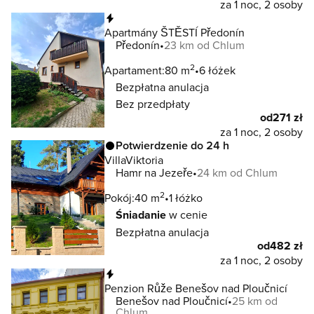
za 1 noc, 2 osoby
Natychmiastowa rezerwacja
Apartmány ŠTĚSTÍ Předonín
Předonín
23 km od Chlum
2
Apartament:
80 m
6 łóżek
Bezpłatna anulacja
Bez przedpłaty
od
271 zł
za 1 noc, 2 osoby
Potwierdzenie do 24 h
VillaViktoria
Hamr na Jezeře
24 km od Chlum
2
Pokój:
40 m
1 łóżko
Śniadanie
w cenie
Bezpłatna anulacja
od
482 zł
za 1 noc, 2 osoby
Natychmiastowa rezerwacja
Penzion Růže Benešov nad Ploučnicí
Benešov nad Ploučnicí
25 km od
Chlum