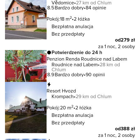
Vědomice
27 km od Chlum
8.5
Bardzo dobry
84 opinie
2
Pokój:
18 m
2 łóżka
Bezpłatna anulacja
Bez przedpłaty
od
279 zł
za 1 noc, 2 osoby
Potwierdzenie do 24 h
Penzion Renda Roudnice nad Labem
Roudnice nad Labem
28 km od
Chlum
8.9
Bardzo dobry
90 opinii
Natychmiastowa rezerwacja
Resort Hvozd
Krompach
29 km od Chlum
2
Pokój:
20 m
2 łóżka
Bezpłatna anulacja
Bez przedpłaty
od
388 zł
za 1 noc, 2 osoby