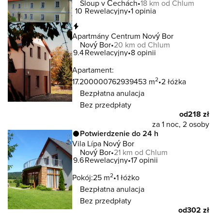
Sloup v Čechách
18 km od Chlum
10
Rewelacyjny
1 opinia
Natychmiastowa rezerwacja
Apartmány Centrum Nový Bor
Nový Bor
20 km od Chlum
9.4
Rewelacyjny
8 opinii
Apartament:
2
17.200000762939453 m
2 łóżka
Bezpłatna anulacja
Bez przedpłaty
od
218 zł
za 1 noc, 2 osoby
Potwierdzenie do 24 h
Vila Lípa Nový Bor
Nový Bor
21 km od Chlum
9.6
Rewelacyjny
17 opinii
2
Pokój:
25 m
1 łóżko
Bezpłatna anulacja
Bez przedpłaty
od
302 zł