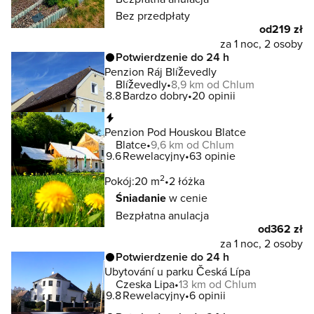
Bez przedpłaty
od
219 zł
za 1 noc, 2 osoby
Potwierdzenie do 24 h
Penzion Ráj Blíževedly
Blíževedly
8,9 km od Chlum
8.8
Bardzo dobry
20 opinii
Natychmiastowa rezerwacja
Penzion Pod Houskou Blatce
Blatce
9,6 km od Chlum
9.6
Rewelacyjny
63 opinie
2
Pokój:
20 m
2 łóżka
Śniadanie
w cenie
Bezpłatna anulacja
od
362 zł
za 1 noc, 2 osoby
Potwierdzenie do 24 h
Ubytování u parku Česká Lípa
Czeska Lipa
13 km od Chlum
9.8
Rewelacyjny
6 opinii