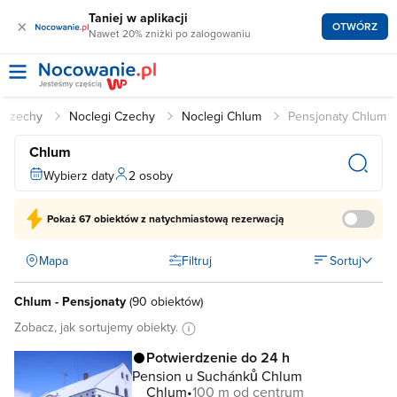
Taniej w aplikacji
×
OTWÓRZ
Nawet 20% zniżki po zalogowaniu
Czechy
Noclegi Czechy
Noclegi Chlum
Pensjonaty Chlum
Chlum
Wybierz daty
2 osoby
Pokaż
67 obiektów
z natychmiastową rezerwacją
Mapa
Filtruj
Sortuj
Chlum - Pensjonaty
(
90 obiektów
)
Zobacz, jak sortujemy obiekty.
Potwierdzenie do 24 h
Pension u Suchánků Chlum
Chlum
100 m od centrum