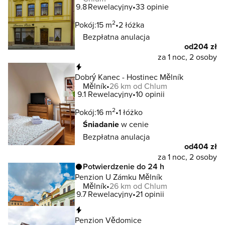
9.8
Rewelacyjny
33 opinie
2
Pokój:
15 m
2 łóżka
Bezpłatna anulacja
od
204 zł
za 1 noc, 2 osoby
Natychmiastowa rezerwacja
Dobrý Kanec - Hostinec Mělník
Mělník
26 km od Chlum
9.1
Rewelacyjny
10 opinii
2
Pokój:
16 m
1 łóżko
Śniadanie
w cenie
Bezpłatna anulacja
od
404 zł
za 1 noc, 2 osoby
Potwierdzenie do 24 h
Penzion U Zámku Mělník
Mělník
26 km od Chlum
9.7
Rewelacyjny
21 opinii
Natychmiastowa rezerwacja
Penzion Vědomice