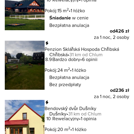
2
Pokój:
15 m
1 łóżko
Śniadanie
w cenie
Bezpłatna anulacja
od
426 zł
za 1 noc, 2 osoby
Natychmiastowa rezerwacja
Penzion Sklářská Hospoda Chřibská
Chřibská
31 km od Chlum
8.9
Bardzo dobry
6 opinii
2
Pokój:
24 m
1 łóżko
Bezpłatna anulacja
Bez przedpłaty
od
236 zł
za 1 noc, 2 osoby
Natychmiastowa rezerwacja
Bendovský dvůr Dušníky
Dušníky
31 km od Chlum
10
Rewelacyjny
1 opinia
2
Pokój:
20 m
1 łóżko