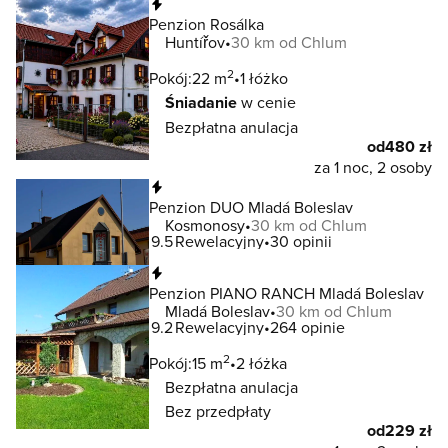
Natychmiastowa rezerwacja
Penzion Rosálka
Huntířov
30 km od Chlum
2
Pokój:
22 m
1 łóżko
Śniadanie
w cenie
Bezpłatna anulacja
od
480 zł
za 1 noc, 2 osoby
Natychmiastowa rezerwacja
Penzion DUO Mladá Boleslav
Kosmonosy
30 km od Chlum
9.5
Rewelacyjny
30 opinii
Natychmiastowa rezerwacja
Penzion PIANO RANCH Mladá Boleslav
Mladá Boleslav
30 km od Chlum
9.2
Rewelacyjny
264 opinie
2
Pokój:
15 m
2 łóżka
Bezpłatna anulacja
Bez przedpłaty
od
229 zł