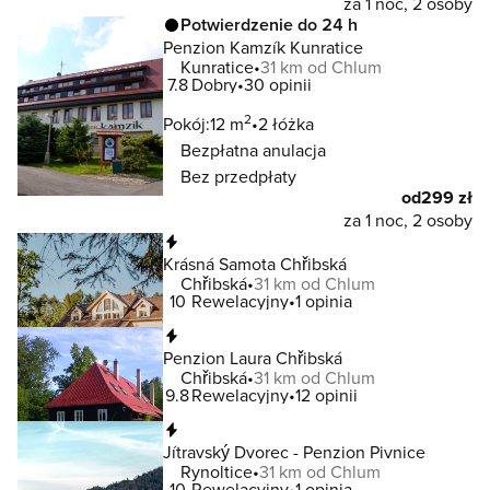
za 1 noc, 2 osoby
Potwierdzenie do 24 h
Penzion Kamzík Kunratice
Kunratice
31 km od Chlum
7.8
Dobry
30 opinii
2
Pokój:
12 m
2 łóżka
Bezpłatna anulacja
Bez przedpłaty
od
299 zł
za 1 noc, 2 osoby
Natychmiastowa rezerwacja
Krásná Samota Chřibská
Chřibská
31 km od Chlum
10
Rewelacyjny
1 opinia
Natychmiastowa rezerwacja
Penzion Laura Chřibská
Chřibská
31 km od Chlum
9.8
Rewelacyjny
12 opinii
Natychmiastowa rezerwacja
Jítravský Dvorec - Penzion Pivnice
Rynoltice
31 km od Chlum
10
Rewelacyjny
1 opinia