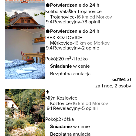
Potwierdzenie do 24 h
Koliba Valaška Trojanovice
Trojanovice
16 km od Morkov
9.4
Rewelacyjny
78 opinii
Potwierdzenie do 24 h
IBEX KOZLOVICE
Měrkovice
16 km od Morkov
9.4
Rewelacyjny
2 opinie
2
Pokój:
20 m
1 łóżko
Śniadanie
w cenie
Bezpłatna anulacja
od
194 zł
za 1 noc, 2 osoby
Natychmiastowa rezerwacja
Mlýn Kozlovice
Kozlovice
16 km od Morkov
9.1
Rewelacyjny
5 opinii
Pokój:
2 łóżka
Śniadanie
w cenie
Bezpłatna anulacja