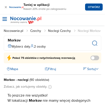
Taniej w aplikacji
×
OTWÓRZ
Nawet 20% zniżki po zalogowaniu
Nocowanie.pl
Czechy
Noclegi Czechy
Noclegi Morkov
Morkov
Wybierz daty
2 osoby
Pokaż
75 obiektów
z natychmiastową rezerwacją
Mapa
Filtruj
Sortuj
Morkov - noclegi
(
90 obiektów
)
Zobacz, jak sortujemy obiekty.
To jeszcze nie wszystko!
W lokalizacji
Morkov
nie mamy więcej dostępnych