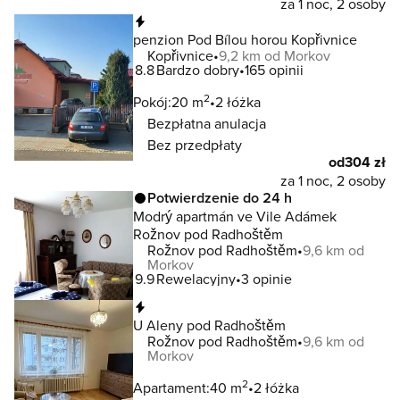
za 1 noc, 2 osoby
Natychmiastowa rezerwacja
penzion Pod Bílou horou Kopřivnice
Kopřivnice
9,2 km od Morkov
8.8
Bardzo dobry
165 opinii
2
Pokój:
20 m
2 łóżka
Bezpłatna anulacja
Bez przedpłaty
od
304 zł
za 1 noc, 2 osoby
Potwierdzenie do 24 h
Modrý apartmán ve Vile Adámek
Rožnov pod Radhoštěm
Rožnov pod Radhoštěm
9,6 km od
Morkov
9.9
Rewelacyjny
3 opinie
Natychmiastowa rezerwacja
U Aleny pod Radhoštěm
Rožnov pod Radhoštěm
9,6 km od
Morkov
2
Apartament:
40 m
2 łóżka