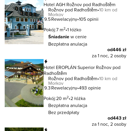
Hotel AGH Rožnov pod Radhoštěm
Rožnov pod Radhoštěm
10 km od
Morkov
9.5
Rewelacyjny
105 opinii
2
Pokój:
7 m
1 łóżko
Śniadanie
w cenie
Bezpłatna anulacja
od
446 zł
za 1 noc, 2 osoby
Natychmiastowa rezerwacja
Hotel EROPLÁN Superior Rožnov pod
Radhoštěm
Rožnov pod Radhoštěm
10 km od
Morkov
9.3
Rewelacyjny
493 opinie
2
Pokój:
20 m
2 łóżka
Bezpłatna anulacja
Bez przedpłaty
od
443 zł
za 1 noc, 2 osoby
Natychmiastowa rezerwacja