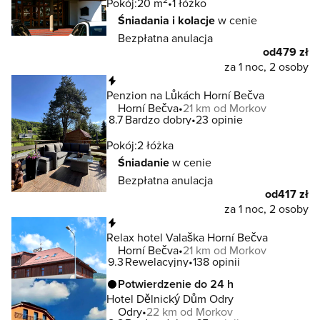
Pokój:
20 m
1 łóżko
Śniadania i kolacje
w cenie
Bezpłatna anulacja
od
479 zł
za 1 noc, 2 osoby
Natychmiastowa rezerwacja
Penzion na Lůkách Horní Bečva
Horní Bečva
21 km od Morkov
8.7
Bardzo dobry
23 opinie
Pokój:
2 łóżka
Śniadanie
w cenie
Bezpłatna anulacja
od
417 zł
za 1 noc, 2 osoby
Natychmiastowa rezerwacja
Relax hotel Valaška Horní Bečva
Horní Bečva
21 km od Morkov
9.3
Rewelacyjny
138 opinii
Potwierdzenie do 24 h
Hotel Dělnický Dům Odry
Odry
22 km od Morkov