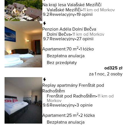
Na kraji lesa Valašské Meziříčí
Valašské Meziříčí
11 km od Morkov
9.2
Rewelacyjny
19 opinii
Natychmiastowa rezerwacja
Penzion Adéla Dolní Bečva
Dolní Bečva
11 km od Morkov
9.7
Rewelacyjny
27 opinii
2
Apartament:
70 m
1 łóżko
Bezpłatna anulacja
Bez przedpłaty
od
325 zł
za 1 noc, 2 osoby
Natychmiastowa rezerwacja
Replay apartmány Frenštát pod
Radhoštěm
Frenštát pod Radhoštěm
11 km od
Morkov
9.6
Rewelacyjny
3 opinie
2
Apartament:
25 m
2 łóżka
Bezpłatna anulacja