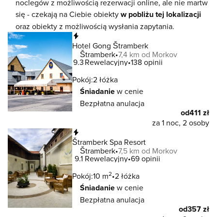
noclegów z możliwością rezerwacji online, ale nie martw
się - czekają na Ciebie obiekty
w pobliżu tej lokalizacji
oraz obiekty z możliwością wysłania zapytania.
Natychmiastowa rezerwacja
Hotel Gong Štramberk
Štramberk
7,4 km od Morkov
9.3
Rewelacyjny
138 opinii
Pokój:
2 łóżka
Śniadanie
w cenie
Bezpłatna anulacja
od
411 zł
za 1 noc, 2 osoby
Natychmiastowa rezerwacja
Štramberk Spa Resort
Štramberk
7,5 km od Morkov
9.1
Rewelacyjny
69 opinii
2
Pokój:
10 m
2 łóżka
Śniadanie
w cenie
Bezpłatna anulacja
od
357 zł