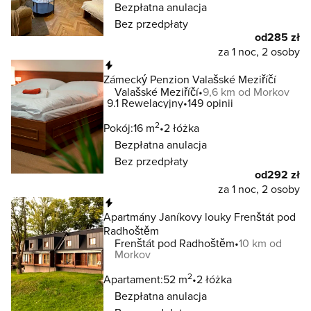
Bezpłatna anulacja
Bez przedpłaty
od
285 zł
za 1 noc, 2 osoby
Natychmiastowa rezerwacja
Zámecký Penzion Valašské Meziříčí
Valašské Meziříčí
9,6 km od Morkov
9.1
Rewelacyjny
149 opinii
2
Pokój:
16 m
2 łóżka
Bezpłatna anulacja
Bez przedpłaty
od
292 zł
za 1 noc, 2 osoby
Natychmiastowa rezerwacja
Apartmány Janíkovy louky Frenštát pod
Radhoštěm
Frenštát pod Radhoštěm
10 km od
Morkov
2
Apartament:
52 m
2 łóżka
Bezpłatna anulacja