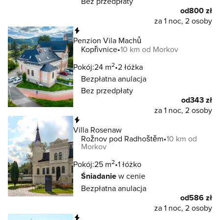
Bez przedpłaty
od
800 zł
za 1 noc, 2 osoby
Natychmiastowa rezerwacja
Penzion Vila Machů
Kopřivnice
10 km od Morkov
2
Pokój:
24 m
2 łóżka
Bezpłatna anulacja
Bez przedpłaty
od
343 zł
za 1 noc, 2 osoby
Natychmiastowa rezerwacja
Villa Rosenaw
Rožnov pod Radhoštěm
10 km od
Morkov
2
Pokój:
25 m
1 łóżko
Śniadanie
w cenie
Bezpłatna anulacja
od
586 zł
za 1 noc, 2 osoby
Natychmiastowa rezerwacja