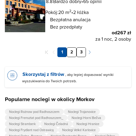
8.8
Bardzo dobry
65 opinii
2
Pokój:
20 m
2 łóżka
Bezpłatna anulacja
Bez przedpłaty
od
267 zł
za 1 noc, 2 osoby
1
2
3
Skorzystaj z filtrów
, aby lepiej dopasować wyniki
wyszukiwania do Twoich potrzeb.
Popularne noclegi w okolicy Morkov
Noclegi Rożnow pod Radhoszczem
Noclegi Trojanovice
Noclegi Frensztat pod Radhoszczem_
Noclegi Horní Bečva
Noclegi Stramberk
Noclegi Čeladná
Noclegi Hranice
Noclegi Frydlant nad Ostrawicą
Noclegi Velké Karlovice
Noclegi Dolna_Beczwa
Noclegi Prostredni Becva
Noclegi Pribor