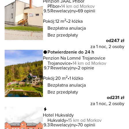
Penzion JAAL Příbor
Příbor
14 km od Morkov
9.5
Rewelacyjny
69 opinii
2
Pokój:
12 m
2 łóżka
Bezpłatna anulacja
Bez przedpłaty
od
247 zł
za 1 noc, 2 osoby
Potwierdzenie do 24 h
Penzion Na Lomné Trojanovice
Trojanovice
14 km od Morkov
9.7
Rewelacyjny
2 opinie
2
Pokój:
20 m
1 łóżko
Bezpłatna anulacja
Bez przedpłaty
od
231 zł
za 1 noc, 2 osoby
Natychmiastowa rezerwacja
Hotel Hukvaldy
Hukvaldy
15 km od Morkov
9.3
Rewelacyjny
70 opinii