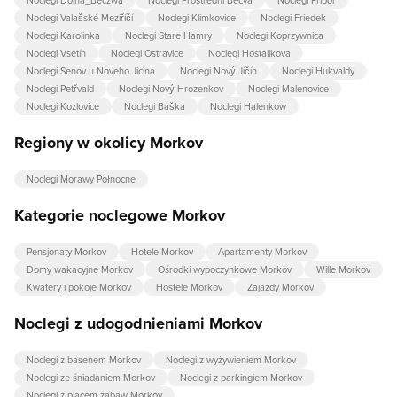
Noclegi Valašské Meziříčí
Noclegi Klimkovice
Noclegi Friedek
Noclegi Karolinka
Noclegi Stare Hamry
Noclegi Koprzywnica
Noclegi Vsetín
Noclegi Ostravice
Noclegi Hostallkova
Noclegi Senov u Noveho Jicina
Noclegi Nový Jičín
Noclegi Hukvaldy
Noclegi Petřvald
Noclegi Nový Hrozenkov
Noclegi Malenovice
Noclegi Kozlovice
Noclegi Baška
Noclegi Halenkow
Regiony w okolicy Morkov
Noclegi Morawy Północne
Kategorie noclegowe Morkov
Pensjonaty Morkov
Hotele Morkov
Apartamenty Morkov
Domy wakacyjne Morkov
Ośrodki wypoczynkowe Morkov
Wille Morkov
Kwatery i pokoje Morkov
Hostele Morkov
Zajazdy Morkov
Noclegi z udogodnieniami Morkov
Noclegi z basenem Morkov
Noclegi z wyżywieniem Morkov
Noclegi ze śniadaniem Morkov
Noclegi z parkingiem Morkov
Noclegi z placem zabaw Morkov