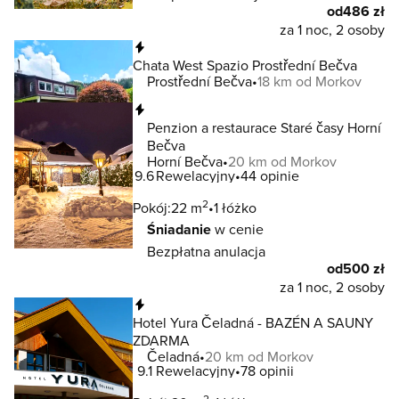
od
486 zł
za 1 noc, 2 osoby
Natychmiastowa rezerwacja
Chata West Spazio Prostřední Bečva
Prostřední Bečva
18 km od Morkov
Natychmiastowa rezerwacja
Penzion a restaurace Staré časy Horní
Bečva
Horní Bečva
20 km od Morkov
9.6
Rewelacyjny
44 opinie
2
Pokój:
22 m
1 łóżko
Śniadanie
w cenie
Bezpłatna anulacja
od
500 zł
za 1 noc, 2 osoby
Natychmiastowa rezerwacja
Hotel Yura Čeladná - BAZÉN A SAUNY
ZDARMA
Čeladná
20 km od Morkov
9.1
Rewelacyjny
78 opinii
2