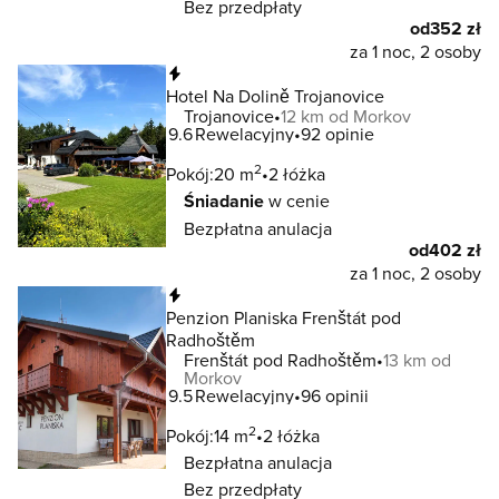
Bez przedpłaty
od
352 zł
za 1 noc, 2 osoby
Natychmiastowa rezerwacja
Hotel Na Dolině Trojanovice
Trojanovice
12 km od Morkov
9.6
Rewelacyjny
92 opinie
2
Pokój:
20 m
2 łóżka
Śniadanie
w cenie
Bezpłatna anulacja
od
402 zł
za 1 noc, 2 osoby
Natychmiastowa rezerwacja
Penzion Planiska Frenštát pod
Radhoštěm
Frenštát pod Radhoštěm
13 km od
Morkov
9.5
Rewelacyjny
96 opinii
2
Pokój:
14 m
2 łóżka
Bezpłatna anulacja
Bez przedpłaty