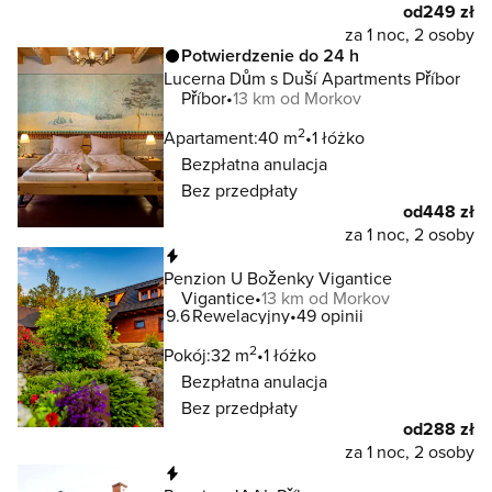
od
249 zł
za 1 noc, 2 osoby
Potwierdzenie do 24 h
Lucerna Dům s Duší Apartments Příbor
Příbor
13 km od Morkov
2
Apartament:
40 m
1 łóżko
Bezpłatna anulacja
Bez przedpłaty
od
448 zł
za 1 noc, 2 osoby
Natychmiastowa rezerwacja
Penzion U Boženky Vigantice
Vigantice
13 km od Morkov
9.6
Rewelacyjny
49 opinii
2
Pokój:
32 m
1 łóżko
Bezpłatna anulacja
Bez przedpłaty
od
288 zł
za 1 noc, 2 osoby
Natychmiastowa rezerwacja