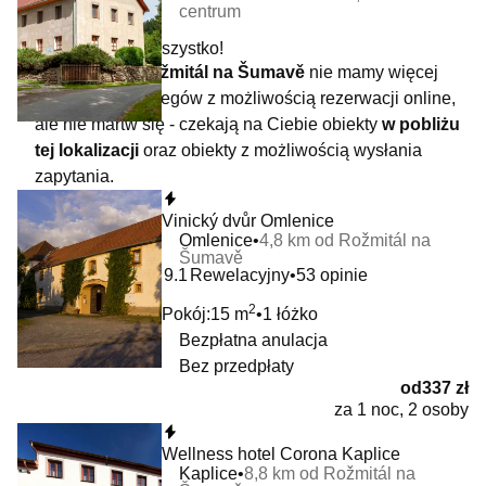
centrum
To jeszcze nie wszystko!
W lokalizacji
Rožmitál na Šumavě
nie mamy więcej
dostępnych noclegów z możliwością rezerwacji online,
ale nie martw się - czekają na Ciebie obiekty
w pobliżu
tej lokalizacji
oraz obiekty z możliwością wysłania
zapytania.
Natychmiastowa rezerwacja
Vinický dvůr Omlenice
Omlenice
4,8 km od Rožmitál na
Šumavě
9.1
Rewelacyjny
53 opinie
2
Pokój:
15 m
1 łóżko
Bezpłatna anulacja
Bez przedpłaty
od
337 zł
za 1 noc, 2 osoby
Natychmiastowa rezerwacja
Wellness hotel Corona Kaplice
Kaplice
8,8 km od Rožmitál na