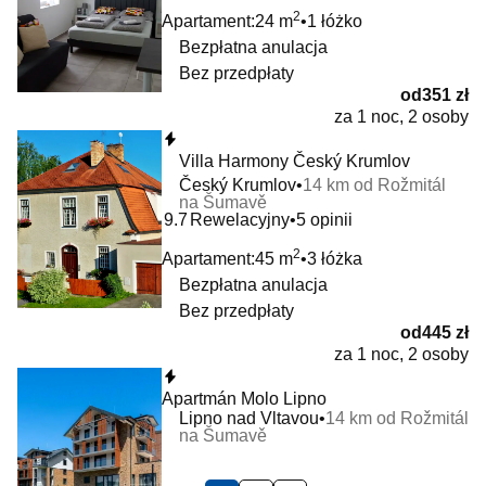
2
Apartament:
24 m
1 łóżko
Bezpłatna anulacja
Bez przedpłaty
od
351 zł
za 1 noc, 2 osoby
Natychmiastowa rezerwacja
Villa Harmony Český Krumlov
Český Krumlov
14 km od Rožmitál
na Šumavě
9.7
Rewelacyjny
5 opinii
2
Apartament:
45 m
3 łóżka
Bezpłatna anulacja
Bez przedpłaty
od
445 zł
za 1 noc, 2 osoby
Natychmiastowa rezerwacja
Apartmán Molo Lipno
Lipno nad Vltavou
14 km od Rožmitál
na Šumavě