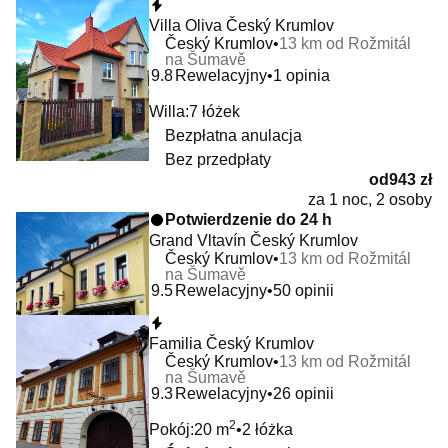
Natychmiastowa rezerwacja
Villa Oliva Český Krumlov
Český Krumlov
13 km od Rožmitál
na Šumavě
9.8
Rewelacyjny
1 opinia
Willa:
7 łóżek
Bezpłatna anulacja
Bez przedpłaty
od
943 zł
za 1 noc, 2 osoby
Potwierdzenie do 24 h
Grand Vltavín Český Krumlov
Český Krumlov
13 km od Rožmitál
na Šumavě
9.5
Rewelacyjny
50 opinii
Natychmiastowa rezerwacja
Familia Český Krumlov
Český Krumlov
13 km od Rožmitál
na Šumavě
9.3
Rewelacyjny
26 opinii
2
Pokój:
20 m
2 łóżka