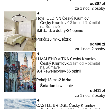
od
307 zł
za 1 noc, 2 osoby
Natychmiastowa rezerwacja
Hotel OLDINN Český Krumlov
Český Krumlov
13 km od Rožmitál
na Šumavě
8.9
Bardzo dobry
24 opinie
2
Pokój:
15 m
1 łóżko
od
400 zł
za 1 noc, 2 osoby
Natychmiastowa rezerwacja
U MALÉHO VÍTKA Český Krumlov
Český Krumlov
13 km od Rožmitál
na Šumavě
9.4
Rewelacyjny
56 opinii
2
Pokój:
18 m
2 łóżka
Śniadanie
w cenie
od
411 zł
za 1 noc, 2 osoby
Natychmiastowa rezerwacja
CASTLE BRIDGE Český Krumlov