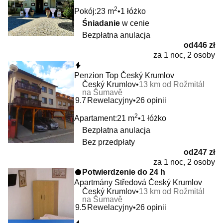
2
Pokój:
23 m
1 łóżko
Śniadanie
w cenie
Bezpłatna anulacja
od
446 zł
za 1 noc, 2 osoby
Natychmiastowa rezerwacja
Penzion Top Český Krumlov
Český Krumlov
13 km od Rožmitál
na Šumavě
9.7
Rewelacyjny
26 opinii
2
Apartament:
21 m
1 łóżko
Bezpłatna anulacja
Bez przedpłaty
od
247 zł
za 1 noc, 2 osoby
Potwierdzenie do 24 h
Apartmány Středová Český Krumlov
Český Krumlov
13 km od Rožmitál
na Šumavě
9.5
Rewelacyjny
26 opinii