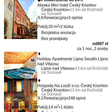
Abraka Mini hotel Český Krumlov
Český Krumlov
13 km od Rožmitál
na Šumavě
9.6
Rewelacyjny
3 opinie
2
Pokój:
20 m
2 łóżka
Bezpłatna anulacja
Bez przedpłaty
od
887 zł
za 1 noc, 2 osoby
Natychmiastowa rezerwacja
Holiday Apartments Lipno Serafin Lipno
nad Vltavou
Lipno nad Vltavou
13 km od Rožmitál
na Šumavě
Natychmiastowa rezerwacja
Hospoda Na Louži s.r.o. Český Krumlov
Český Krumlov
13 km od Rožmitál
na Šumavě
9.2
Rewelacyjny
248 opinii
2
Pokój:
14 m
1 łóżko