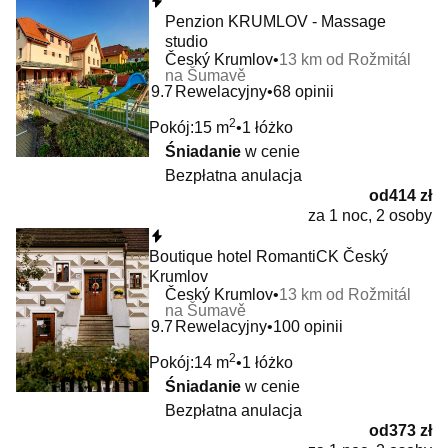
Natychmiastowa rezerwacja
Penzion KRUMLOV - Massage
studio
Český Krumlov
13 km od Rožmitál
na Šumavě
9.7
Rewelacyjny
68 opinii
2
Pokój:
15 m
1 łóżko
Śniadanie
w cenie
Bezpłatna anulacja
od
414 zł
za 1 noc, 2 osoby
Natychmiastowa rezerwacja
Boutique hotel RomantiCK Český
Krumlov
Český Krumlov
13 km od Rožmitál
na Šumavě
9.7
Rewelacyjny
100 opinii
2
Pokój:
14 m
1 łóżko
Śniadanie
w cenie
Bezpłatna anulacja
od
373 zł