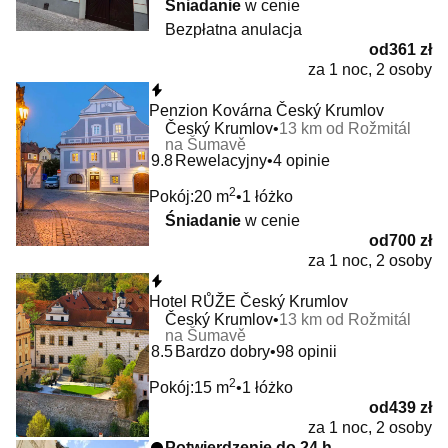
Śniadanie
w cenie
Bezpłatna anulacja
od
361 zł
za 1 noc, 2 osoby
Natychmiastowa rezerwacja
Penzion Kovárna Český Krumlov
Český Krumlov
13 km od Rožmitál
na Šumavě
9.8
Rewelacyjny
4 opinie
2
Pokój:
20 m
1 łóżko
Śniadanie
w cenie
od
700 zł
za 1 noc, 2 osoby
Natychmiastowa rezerwacja
Hotel RŮŽE Český Krumlov
Český Krumlov
13 km od Rožmitál
na Šumavě
8.5
Bardzo dobry
98 opinii
2
Pokój:
15 m
1 łóżko
od
439 zł
za 1 noc, 2 osoby
Potwierdzenie do 24 h