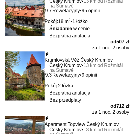
Český Krumlov
13 km od Rožmitál
na Šumavě
9.7
Rewelacyjny
95 opinii
2
Pokój:
18 m
1 łóżko
Śniadanie
w cenie
Bezpłatna anulacja
od
507 zł
za 1 noc, 2 osoby
Natychmiastowa rezerwacja
Krumlovská Věž Český Krumlov
Český Krumlov
13 km od Rožmitál
na Šumavě
9.3
Rewelacyjny
9 opinii
Pokój:
2 łóżka
Bezpłatna anulacja
Bez przedpłaty
od
712 zł
za 1 noc, 2 osoby
Natychmiastowa rezerwacja
Apartment Topview Český Krumlov
Český Krumlov
13 km od Rožmitál