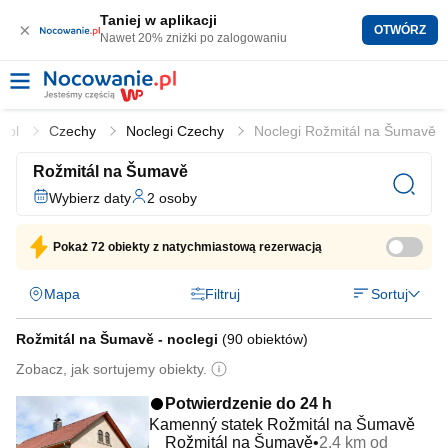
Taniej w aplikacji
×
OTWÓRZ
Nawet 20% zniżki po zalogowaniu
e.pl
Czechy
Noclegi Czechy
Noclegi Rožmitál na Šumavě
Rožmitál na Šumavě
Wybierz daty
2 osoby
Pokaż
72 obiekty
z natychmiastową rezerwacją
Mapa
Filtruj
Sortuj
Rožmitál na Šumavě - noclegi
(
90 obiektów
)
Zobacz, jak sortujemy obiekty.
Potwierdzenie do 24 h
Kamenný statek Rožmitál na Šumavě
Rožmitál na Šumavě
2,4 km od