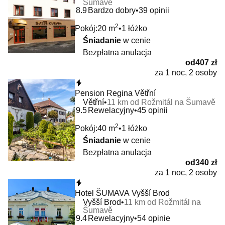
Šumavě
8.9
Bardzo dobry
39 opinii
2
Pokój:
20 m
1 łóżko
Śniadanie
w cenie
Bezpłatna anulacja
od
407 zł
za 1 noc, 2 osoby
Natychmiastowa rezerwacja
Pension Regina Větřní
Větřní
11 km od Rožmitál na Šumavě
9.5
Rewelacyjny
45 opinii
2
Pokój:
40 m
1 łóżko
Śniadanie
w cenie
Bezpłatna anulacja
od
340 zł
za 1 noc, 2 osoby
Natychmiastowa rezerwacja
Hotel ŠUMAVA Vyšší Brod
Vyšší Brod
11 km od Rožmitál na
Šumavě
9.4
Rewelacyjny
54 opinie