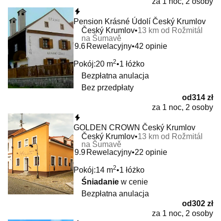
za 1 noc, 2 osoby
Natychmiastowa rezerwacja
Pension Krásné Údolí Český Krumlov
Český Krumlov
13 km od Rožmitál
na Šumavě
9.6
Rewelacyjny
42 opinie
2
Pokój:
20 m
1 łóżko
Bezpłatna anulacja
Bez przedpłaty
od
314 zł
za 1 noc, 2 osoby
Natychmiastowa rezerwacja
GOLDEN CROWN Český Krumlov
Český Krumlov
13 km od Rožmitál
na Šumavě
9.9
Rewelacyjny
22 opinie
2
Pokój:
14 m
1 łóżko
Śniadanie
w cenie
Bezpłatna anulacja
od
302 zł
za 1 noc, 2 osoby