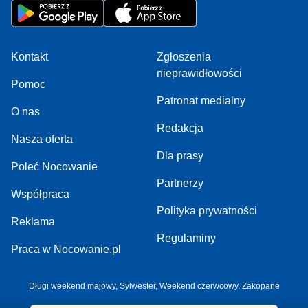
Kontakt
Zgłoszenia
nieprawidłowości
Pomoc
Patronat medialny
O nas
Redakcja
Nasza oferta
Dla prasy
Poleć Nocowanie
Partnerzy
Współpraca
Polityka prywatności
Reklama
Regulaminy
Praca w Nocowanie.pl
Długi weekend majowy
,
Sylwester
,
Weekend czerwcowy
,
Zakopane