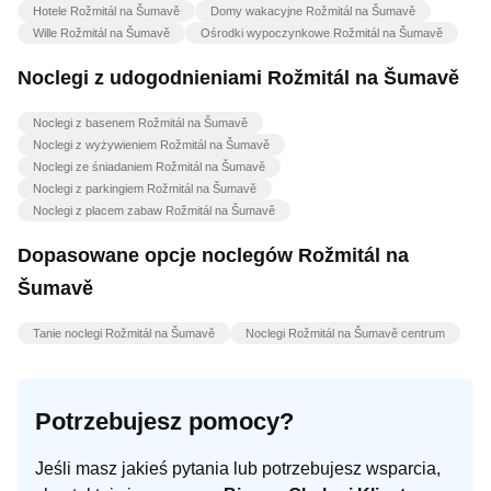
Hotele Rožmitál na Šumavě
Domy wakacyjne Rožmitál na Šumavě
Wille Rožmitál na Šumavě
Ośrodki wypoczynkowe Rožmitál na Šumavě
Noclegi z udogodnieniami Rožmitál na Šumavě
Noclegi z basenem Rožmitál na Šumavě
Noclegi z wyżywieniem Rožmitál na Šumavě
Noclegi ze śniadaniem Rožmitál na Šumavě
Noclegi z parkingiem Rožmitál na Šumavě
Noclegi z placem zabaw Rožmitál na Šumavě
Dopasowane opcje noclegów Rožmitál na
Šumavě
Tanie noclegi Rožmitál na Šumavě
Noclegi Rožmitál na Šumavě centrum
Potrzebujesz pomocy?
Jeśli masz jakieś pytania lub potrzebujesz wsparcia,