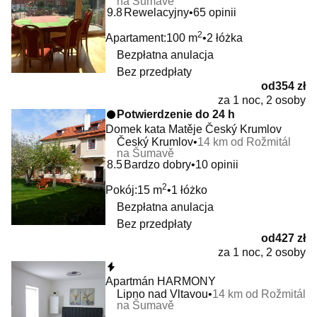
na Šumavě
9.8
Rewelacyjny
65 opinii
2
Apartament:
100 m
2 łóżka
Bezpłatna anulacja
Bez przedpłaty
od
354 zł
za 1 noc, 2 osoby
Potwierdzenie do 24 h
Domek kata Matěje Český Krumlov
Český Krumlov
14 km od Rožmitál
na Šumavě
8.5
Bardzo dobry
10 opinii
2
Pokój:
15 m
1 łóżko
Bezpłatna anulacja
Bez przedpłaty
od
427 zł
za 1 noc, 2 osoby
Natychmiastowa rezerwacja
Apartmán HARMONY
Lipno nad Vltavou
14 km od Rožmitál
na Šumavě