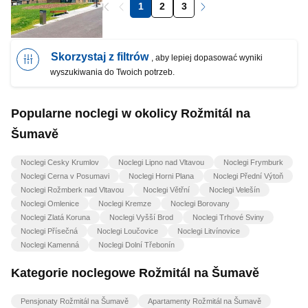
1
2
3
Skorzystaj z filtrów
, aby lepiej dopasować wyniki
wyszukiwania do Twoich potrzeb.
Popularne noclegi w okolicy Rožmitál na
Šumavě
Noclegi Cesky Krumlov
Noclegi Lipno nad Vltavou
Noclegi Frymburk
Noclegi Cerna v Posumavi
Noclegi Horni Plana
Noclegi Přední Výtoň
Noclegi Rožmberk nad Vltavou
Noclegi Větřní
Noclegi Velešín
Noclegi Omlenice
Noclegi Kremze
Noclegi Borovany
Noclegi Zlatá Koruna
Noclegi Vyšší Brod
Noclegi Trhové Sviny
Noclegi Přísečná
Noclegi Loučovice
Noclegi Litvínovice
Noclegi Kamenná
Noclegi Dolní Třebonín
Kategorie noclegowe Rožmitál na Šumavě
Pensjonaty Rožmitál na Šumavě
Apartamenty Rožmitál na Šumavě