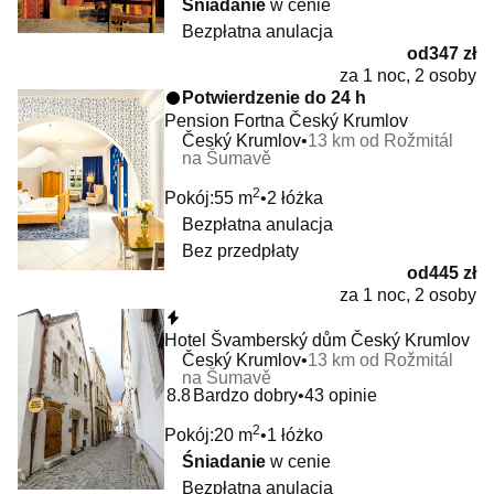
Śniadanie
w cenie
Bezpłatna anulacja
od
347 zł
za 1 noc, 2 osoby
Potwierdzenie do 24 h
Pension Fortna Český Krumlov
Český Krumlov
13 km od Rožmitál
na Šumavě
2
Pokój:
55 m
2 łóżka
Bezpłatna anulacja
Bez przedpłaty
od
445 zł
za 1 noc, 2 osoby
Natychmiastowa rezerwacja
Hotel Švamberský dům Český Krumlov
Český Krumlov
13 km od Rožmitál
na Šumavě
8.8
Bardzo dobry
43 opinie
2
Pokój:
20 m
1 łóżko
Śniadanie
w cenie
Bezpłatna anulacja