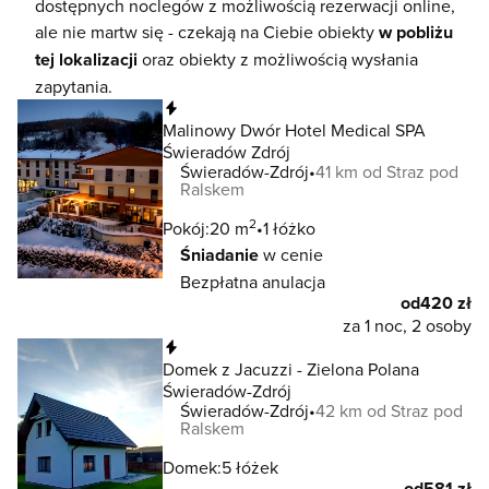
dostępnych noclegów z możliwością rezerwacji online,
ale nie martw się - czekają na Ciebie obiekty
w pobliżu
tej lokalizacji
oraz obiekty z możliwością wysłania
zapytania.
Natychmiastowa rezerwacja
Malinowy Dwór Hotel Medical SPA
Świeradów Zdrój
Świeradów-Zdrój
41 km od Straz pod
Ralskem
2
Pokój:
20 m
1 łóżko
Śniadanie
w cenie
Bezpłatna anulacja
od
420 zł
za 1 noc, 2 osoby
Natychmiastowa rezerwacja
Domek z Jacuzzi - Zielona Polana
Świeradów-Zdrój
Świeradów-Zdrój
42 km od Straz pod
Ralskem
Domek:
5 łóżek
od
581 zł