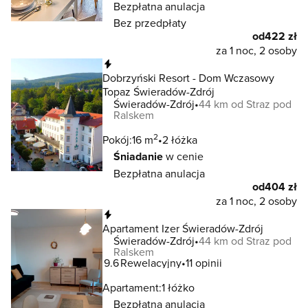
Bezpłatna anulacja
Bez przedpłaty
od
422 zł
za 1 noc, 2 osoby
Natychmiastowa rezerwacja
Dobrzyński Resort - Dom Wczasowy
Topaz Świeradów-Zdrój
Świeradów-Zdrój
44 km od Straz pod
Ralskem
2
Pokój:
16 m
2 łóżka
Śniadanie
w cenie
Bezpłatna anulacja
od
404 zł
za 1 noc, 2 osoby
Natychmiastowa rezerwacja
Apartament Izer Świeradów-Zdrój
Świeradów-Zdrój
44 km od Straz pod
Ralskem
9.6
Rewelacyjny
11 opinii
Apartament:
1 łóżko
Bezpłatna anulacja