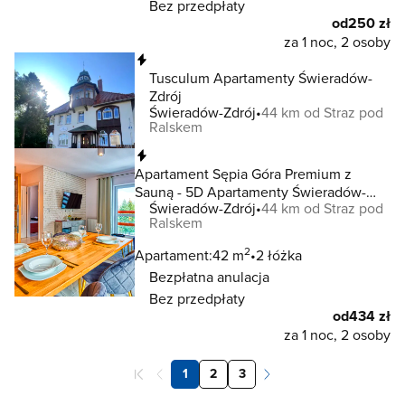
Bez przedpłaty
od
250 zł
za 1 noc, 2 osoby
Natychmiastowa rezerwacja
Tusculum Apartamenty Świeradów-
Zdrój
Świeradów-Zdrój
44 km od Straz pod
Ralskem
Natychmiastowa rezerwacja
Apartament Sępia Góra Premium z
Sauną - 5D Apartamenty Świeradów-
Świeradów-Zdrój
44 km od Straz pod
Zdrój
Ralskem
2
Apartament:
42 m
2 łóżka
Bezpłatna anulacja
Bez przedpłaty
od
434 zł
za 1 noc, 2 osoby
1
2
3