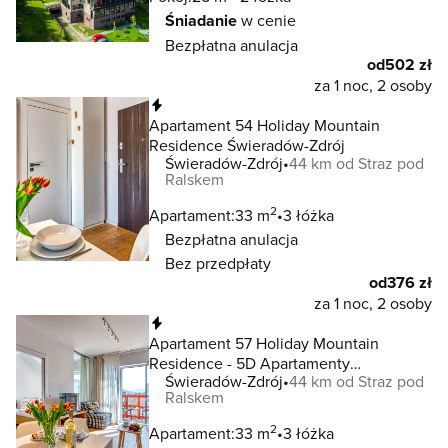
Śniadanie
w cenie
Bezpłatna anulacja
od
502 zł
za 1 noc, 2 osoby
Natychmiastowa rezerwacja
Apartament 54 Holiday Mountain
Residence Świeradów-Zdrój
Świeradów-Zdrój
44 km od Straz pod
Ralskem
2
Apartament:
33 m
3 łóżka
Bezpłatna anulacja
Bez przedpłaty
od
376 zł
za 1 noc, 2 osoby
Natychmiastowa rezerwacja
Apartament 57 Holiday Mountain
Residence - 5D Apartamenty
Świeradów-Zdrój
44 km od Straz pod
Świeradów-Zdrój
Ralskem
2
Apartament:
33 m
3 łóżka