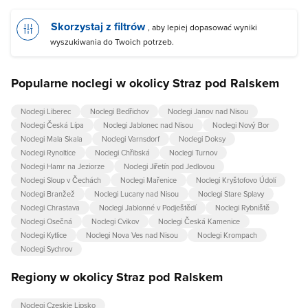
Skorzystaj z filtrów
, aby lepiej dopasować wyniki
wyszukiwania do Twoich potrzeb.
Popularne noclegi w okolicy Straz pod Ralskem
Noclegi Liberec
Noclegi Bedřichov
Noclegi Janov nad Nisou
Noclegi Česká Lípa
Noclegi Jablonec nad Nisou
Noclegi Nový Bor
Noclegi Mala Skala
Noclegi Varnsdorf
Noclegi Doksy
Noclegi Rynoltice
Noclegi Chřibská
Noclegi Turnov
Noclegi Hamr na Jeziorze
Noclegi Jiřetín pod Jedlovou
Noclegi Sloup v Čechách
Noclegi Mařenice
Noclegi Kryštofovo Údolí
Noclegi Branžež
Noclegi Lucany nad Nisou
Noclegi Stare Splavy
Noclegi Chrastava
Noclegi Jablonné v Podještědí
Noclegi Rybniště
Noclegi Osečná
Noclegi Cvikov
Noclegi Česká Kamenice
Noclegi Kytlice
Noclegi Nova Ves nad Nisou
Noclegi Krompach
Noclegi Sychrov
Regiony w okolicy Straz pod Ralskem
Noclegi Czeskie Lipsko