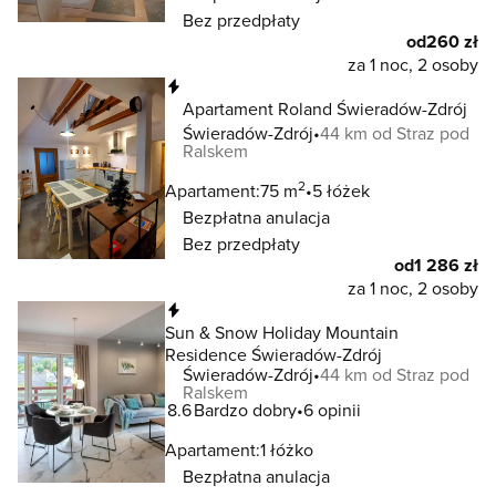
Bez przedpłaty
od
260 zł
za 1 noc, 2 osoby
Natychmiastowa rezerwacja
Apartament Roland Świeradów-Zdrój
Świeradów-Zdrój
44 km od Straz pod
Ralskem
2
Apartament:
75 m
5 łóżek
Bezpłatna anulacja
Bez przedpłaty
od
1 286 zł
za 1 noc, 2 osoby
Natychmiastowa rezerwacja
Sun & Snow Holiday Mountain
Residence Świeradów-Zdrój
Świeradów-Zdrój
44 km od Straz pod
Ralskem
8.6
Bardzo dobry
6 opinii
Apartament:
1 łóżko
Bezpłatna anulacja