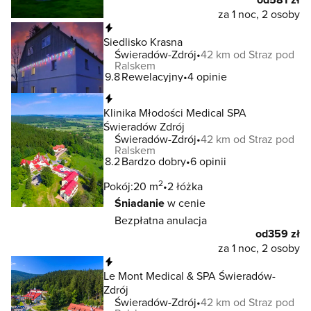
za 1 noc, 2 osoby
Natychmiastowa rezerwacja
Siedlisko Krasna
Świeradów-Zdrój
42 km od Straz pod
Ralskem
9.8
Rewelacyjny
4 opinie
Natychmiastowa rezerwacja
Klinika Młodości Medical SPA
Świeradów Zdrój
Świeradów-Zdrój
42 km od Straz pod
Ralskem
8.2
Bardzo dobry
6 opinii
2
Pokój:
20 m
2 łóżka
Śniadanie
w cenie
Bezpłatna anulacja
od
359 zł
za 1 noc, 2 osoby
Natychmiastowa rezerwacja
Le Mont Medical & SPA Świeradów-
Zdrój
Świeradów-Zdrój
42 km od Straz pod