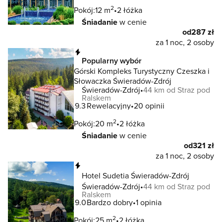
2
Pokój:
12 m
2 łóżka
Śniadanie
w cenie
od
287 zł
za 1 noc, 2 osoby
Natychmiastowa rezerwacja
Popularny wybór
Górski Kompleks Turystyczny Czeszka i
Słowaczka Świeradów-Zdrój
Świeradów-Zdrój
44 km od Straz pod
Ralskem
9.3
Rewelacyjny
20 opinii
2
Pokój:
20 m
2 łóżka
Śniadanie
w cenie
od
321 zł
za 1 noc, 2 osoby
Natychmiastowa rezerwacja
Hotel Sudetia Świeradów-Zdrój
Świeradów-Zdrój
44 km od Straz pod
Ralskem
9.0
Bardzo dobry
1 opinia
2
Pokój:
25 m
2 łóżka