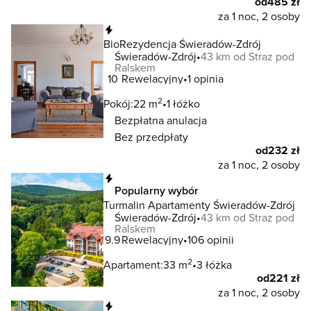
od
485 zł
za 1 noc, 2 osoby
Natychmiastowa rezerwacja
BioRezydencja Świeradów-Zdrój
Świeradów-Zdrój
43 km od Straz pod
Ralskem
10
Rewelacyjny
1 opinia
2
Pokój:
22 m
1 łóżko
Bezpłatna anulacja
Bez przedpłaty
od
232 zł
za 1 noc, 2 osoby
Natychmiastowa rezerwacja
Popularny wybór
Turmalin Apartamenty Świeradów-Zdrój
Świeradów-Zdrój
43 km od Straz pod
Ralskem
9.9
Rewelacyjny
106 opinii
2
Apartament:
33 m
3 łóżka
od
221 zł
za 1 noc, 2 osoby
Natychmiastowa rezerwacja