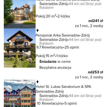
Świeradów-Zdrój
44 km od Straz pod
Ralskem
2
Pokój:
20 m
2 łóżka
od
241 zł
za 1 noc, 2 osoby
Natychmiastowa rezerwacja
Pensjonat Arka Świeradów-Zdrój
Świeradów-Zdrój
44 km od Straz pod
Ralskem
9.7
Rewelacyjny
25 opinii
2
Pokój:
15 m
1 łóżko
Śniadanie
w cenie
Bezpłatna anulacja
od
253 zł
za 1 noc, 2 osoby
Natychmiastowa rezerwacja
Hotel St. Lukas Sanatorium & SPA
Świeradów-Zdrój
Świeradów-Zdrój
44 km od Straz pod
Ralskem
10
Rewelacyjny
5 opinii