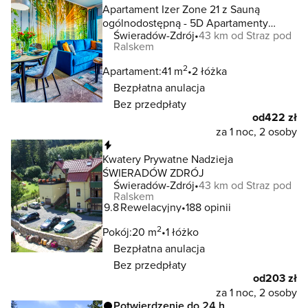
Apartament Izer Zone 21 z Sauną
ogólnodostępną - 5D Apartamenty
Świeradów-Zdrój
43 km od Straz pod
Świeradów-Zdrój
Ralskem
2
Apartament:
41 m
2 łóżka
Bezpłatna anulacja
Bez przedpłaty
od
422 zł
za 1 noc, 2 osoby
Natychmiastowa rezerwacja
Kwatery Prywatne Nadzieja
ŚWIERADÓW ZDRÓJ
Świeradów-Zdrój
43 km od Straz pod
Ralskem
9.8
Rewelacyjny
188 opinii
2
Pokój:
20 m
1 łóżko
Bezpłatna anulacja
Bez przedpłaty
od
203 zł
za 1 noc, 2 osoby
Potwierdzenie do 24 h