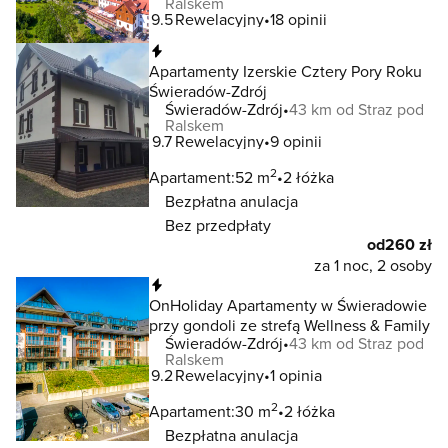
Ralskem
9.5
Rewelacyjny
18 opinii
Natychmiastowa rezerwacja
Apartamenty Izerskie Cztery Pory Roku
Świeradów-Zdrój
Świeradów-Zdrój
43 km od Straz pod
Ralskem
9.7
Rewelacyjny
9 opinii
2
Apartament:
52 m
2 łóżka
Bezpłatna anulacja
Bez przedpłaty
od
260 zł
za 1 noc, 2 osoby
Natychmiastowa rezerwacja
OnHoliday Apartamenty w Świeradowie
przy gondoli ze strefą Wellness & Family
Świeradów-Zdrój
43 km od Straz pod
Ralskem
9.2
Rewelacyjny
1 opinia
2
Apartament:
30 m
2 łóżka
Bezpłatna anulacja