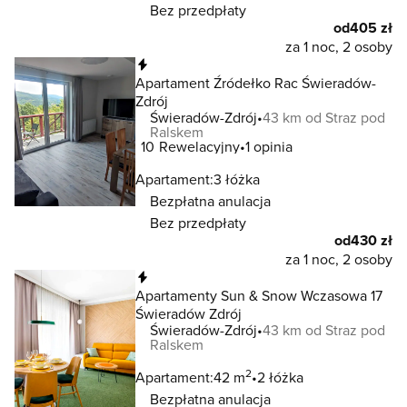
Bez przedpłaty
od
405 zł
za 1 noc, 2 osoby
Natychmiastowa rezerwacja
Apartament Źródełko Rac Świeradów-
Zdrój
Świeradów-Zdrój
43 km od Straz pod
Ralskem
10
Rewelacyjny
1 opinia
Apartament:
3 łóżka
Bezpłatna anulacja
Bez przedpłaty
od
430 zł
za 1 noc, 2 osoby
Natychmiastowa rezerwacja
Apartamenty Sun & Snow Wczasowa 17
Świeradów Zdrój
Świeradów-Zdrój
43 km od Straz pod
Ralskem
2
Apartament:
42 m
2 łóżka
Bezpłatna anulacja