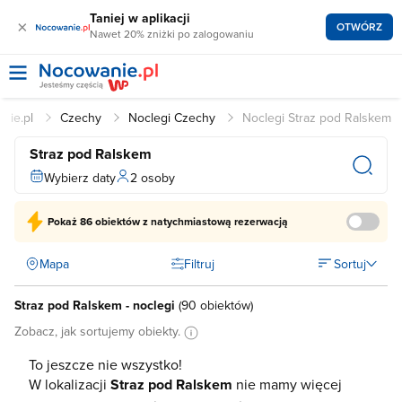
Taniej w aplikacji
×
OTWÓRZ
Nawet 20% zniżki po zalogowaniu
nie.pl
Czechy
Noclegi Czechy
Noclegi Straz pod Ralskem
Straz pod Ralskem
Wybierz daty
2 osoby
Pokaż
86 obiektów
z natychmiastową rezerwacją
Mapa
Filtruj
Sortuj
Straz pod Ralskem - noclegi
(
90 obiektów
)
Zobacz, jak sortujemy obiekty.
To jeszcze nie wszystko!
W lokalizacji
Straz pod Ralskem
nie mamy więcej