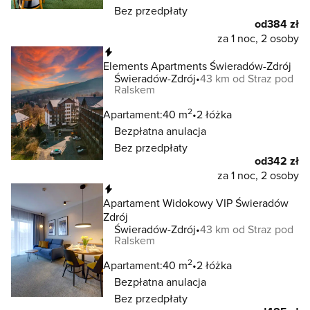
Bez przedpłaty
od
384 zł
za 1 noc, 2 osoby
Natychmiastowa rezerwacja
Elements Apartments Świeradów-Zdrój
Świeradów-Zdrój
43 km od Straz pod
Ralskem
2
Apartament:
40 m
2 łóżka
Bezpłatna anulacja
Bez przedpłaty
od
342 zł
za 1 noc, 2 osoby
Natychmiastowa rezerwacja
Apartament Widokowy VIP Świeradów
Zdrój
Świeradów-Zdrój
43 km od Straz pod
Ralskem
2
Apartament:
40 m
2 łóżka
Bezpłatna anulacja
Bez przedpłaty