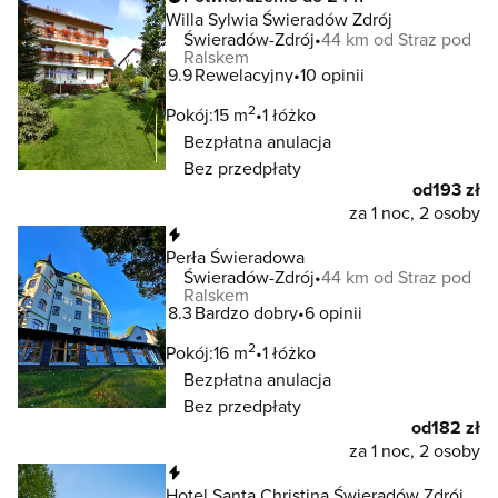
Willa Sylwia Świeradów Zdrój
Świeradów-Zdrój
44 km od Straz pod
Ralskem
9.9
Rewelacyjny
10 opinii
2
Pokój:
15 m
1 łóżko
Bezpłatna anulacja
Bez przedpłaty
od
193 zł
za 1 noc, 2 osoby
Natychmiastowa rezerwacja
Perła Świeradowa
Świeradów-Zdrój
44 km od Straz pod
Ralskem
8.3
Bardzo dobry
6 opinii
2
Pokój:
16 m
1 łóżko
Bezpłatna anulacja
Bez przedpłaty
od
182 zł
za 1 noc, 2 osoby
Natychmiastowa rezerwacja
Hotel Santa Christina Świeradów Zdrój