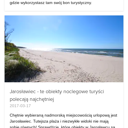
gdzie wykorzystasz tam swój bon turystyczny.
Jarosławiec - te obiekty noclegowe turyści
polecają najchętniej
2017-03-17
Chętnie wybieraną nadmorską miejscowością urlopową jest
Jarosławiec. Tutejsza plaża i niezwykłe widoki nie mają
sobie równych! Sprawdźcie, które obiekty w Jarosławcu są