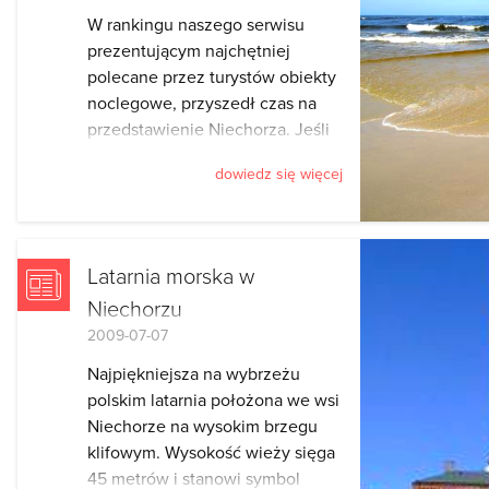
W rankingu naszego serwisu
prezentującym najchętniej
polecane przez turystów obiekty
noclegowe, przyszedł czas na
przedstawienie Niechorza. Jeśli
jesteście ciekawi, gdzie według
dowiedz się więcej
oceniających wypoczywa się
najlepiej, zobaczcie
przygotowane przez nas
zestawienie.
Latarnia morska w
Niechorzu
2009-07-07
Najpiękniejsza na wybrzeżu
polskim latarnia położona we wsi
Niechorze na wysokim brzegu
klifowym. Wysokość wieży sięga
45 metrów i stanowi symbol