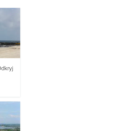
dkryj
oclegu
szym
iekty
.