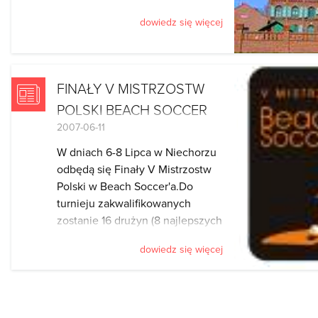
Wybrzeża Rewalskiego.
dowiedz się więcej
FINAŁY V MISTRZOSTW
POLSKI BEACH SOCCER
2007-06-11
2007
W dniach 6-8 Lipca w Niechorzu
odbędą się Finały V Mistrzostw
Polski w Beach Soccer'a.Do
turnieju zakwalifikowanych
zostanie 16 drużyn (8 najlepszych
drużyn rankingu (tzw. gr. "A"), oraz
dowiedz się więcej
po cztery najlepsze drużyny z
dwóch edycji eliminacji.