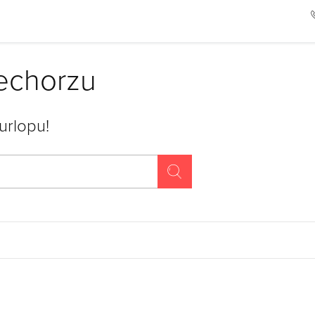
iechorzu
urlopu!
Szukaj