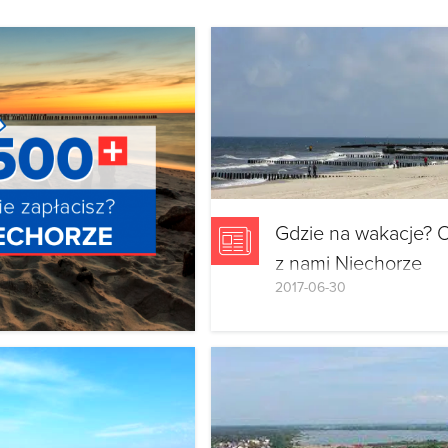
Gdzie na wakacje? O
z nami Niechorze
2017-06-30
Szukasz atrakcyjnego n
nad morzem? Dziś w na
artykule prezentujemy
najczęściej polecane ob
noclegowe w Niechorzu
Sprawdź, które miejsca