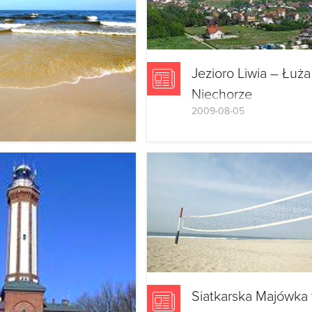
rekomendują turyści.
Jezioro Liwia – Łuża
Niechorze
2009-08-05
Znajduje się ono miedzy
Pogorzelicą a miejscowo
Niechorze . Nazwa funk
od 1948 roku. Połączone
zostało ono z morzem dz
kanałowi „Liwka”(natura
granica między
miejscowościami).
Siatkarska Majówka