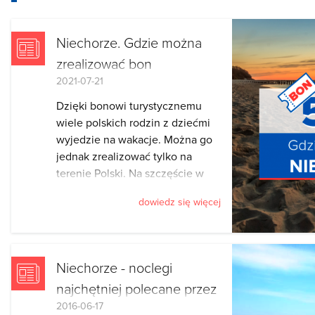
Niechorze. Gdzie można
zrealizować bon
2021-07-21
turystyczny?
Dzięki bonowi turystycznemu
wiele polskich rodzin z dziećmi
wyjedzie na wakacje. Można go
jednak zrealizować tylko na
terenie Polski. Na szczęście w
naszym kraju nie brakuje
dowiedz się więcej
fantastycznych miejsc, w których
świetnie się wypoczywa.
Niechorze - noclegi
najchętniej polecane przez
2016-06-17
turystów