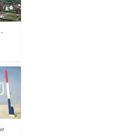
 -
ścią
cjonuje
ięki
lna
 w