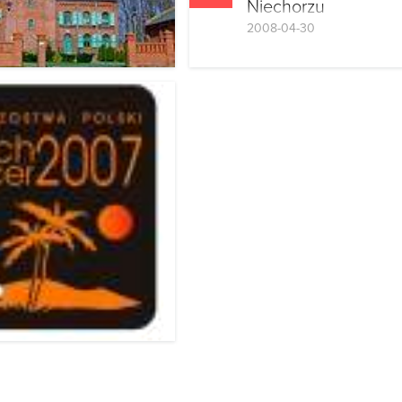
Niechorzu
2008-04-30
Centrum Informacji Prom
Rekreacji w Niechorzu z
na Siatkarską Majówkę, k
odbędzie się 1-3 maja 2