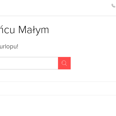
yńcu Małym
urlopu!
Szukaj