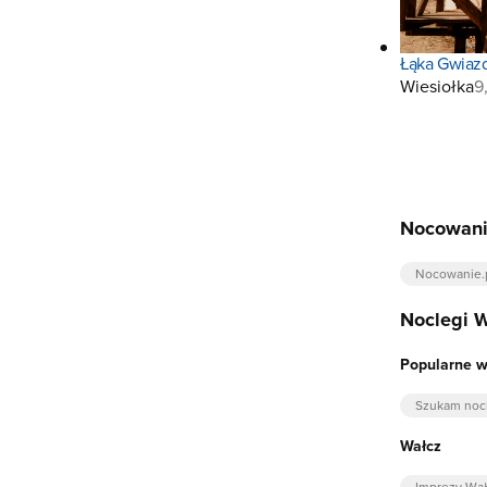
Łąka Gwiazd
Wiesiołka
9
Nocowani
Nocowanie.
Noclegi 
Popularne 
Szukam noc
Wałcz
Imprezy Wał