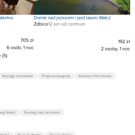
kielno
Domki nad jeziorem i pod lasem Wałcz
Zdbice
12 km od centrum
705 zł
192 zł
6 osób, 1 noc
2 osoby, 1 noc
 (5)
Wyciągi narciarskie
Prognoza pogody
Kamery internetowe
legi Wałcz
Noclegi nad Jeziorem
 Wałcz
Pogoda Wałcz
Zdjęcia Wałcz