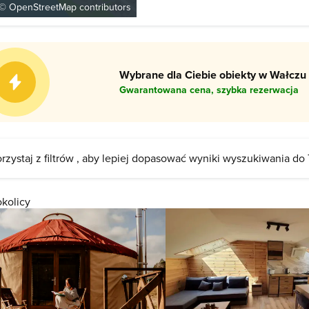
neogotyckim. Kościół został mocno
 ©
OpenStreetMap
contributors
Wybrane dla Ciebie obiekty w Wałczu 
Gwarantowana cena, szybka rezerwacja
rzystaj z filtrów , aby lepiej dopasować wyniki wyszukiwania do
okolicy