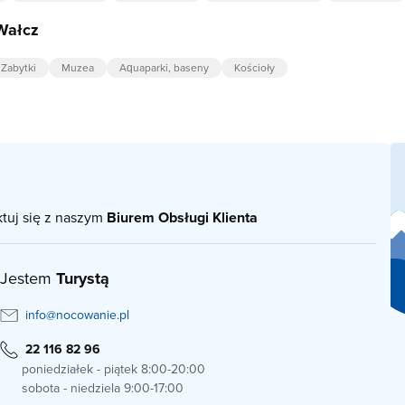
Wałcz
Zabytki
Muzea
Aquaparki, baseny
Kościoły
ktuj się z naszym
Biurem Obsługi Klienta
Jestem
Turystą
info@nocowanie.pl
22 116 82 96
poniedziałek - piątek 8:00-20:00
sobota - niedziela 9:00-17:00