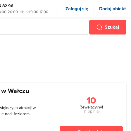
6 82 96
Zaloguj się
Dodaj obiekt
8:00-20:00 · sb-nd 9:00-17:00
Szukaj
o w Wałczu
10
Rewelacyjny!
większych atrakcji w
(1 opinia)
się nad Jeziorem
oczęto w 1900 roku, a
 wybudowano w stylu