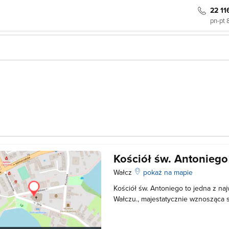
22 11
pn-pt 
Kościół św. Antonieg
Wałcz
pokaż na mapie
Kościół św. Antoniego to jedna z naj
Wałczu., majestatycznie wznosząca 
Zamkowym. Budowanie świątyni rozp
zakończono 3 lata później. Kościół