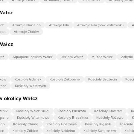
Wałcz
łcz
Atrakcje Nakielno
Atrakcje Piła
Atrakcje Piła (pow. ostrowski)
A
łopa
Atrakcje Złotów
Wałcz
łcz
Aquaparki, baseny Wałcz
Jeziora Wałcz
Muzea Wałcz
Zabytki
aków
Kościoły Gdańsk
Kościoły Zakopane
Kościoły Szczecin
Kośc
znań
Kościoły Wałbrzych
w okolicy Wałcz
atnik
Kościoły Wałcz Drugi
Kościoły Pluskota
Kościoły Chwiram
K
rączno
Kościoły Witankowo
Kościoły Brzezinka
Kościoły Różewo
K
bno
Kościoły Chude
Kościoły Gostomia
Kościoły Klęśnik
Kościoły
lce
Kościoły Zdbice
Kościoły Nakielno
Kościoły Świętosław
Kości