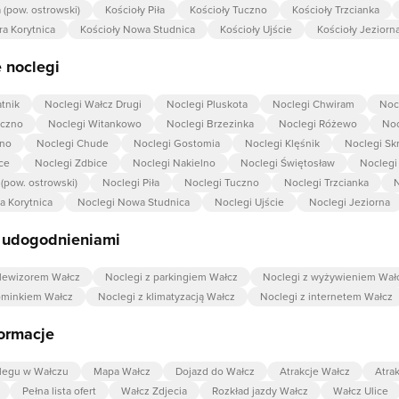
a (pow. ostrowski)
Kościoły Piła
Kościoły Tuczno
Kościoły Trzcianka
ra Korytnica
Kościoły Nowa Studnica
Kościoły Ujście
Kościoły Jeziorn
 noclegi
tnik
Noclegi Wałcz Drugi
Noclegi Pluskota
Noclegi Chwiram
Noc
ączno
Noclegi Witankowo
Noclegi Brzezinka
Noclegi Różewo
Noc
bno
Noclegi Chude
Noclegi Gostomia
Noclegi Klęśnik
Noclegi Sk
ce
Noclegi Zdbice
Noclegi Nakielno
Noclegi Świętosław
Noclegi
 (pow. ostrowski)
Noclegi Piła
Noclegi Tuczno
Noclegi Trzcianka
N
a Korytnica
Noclegi Nowa Studnica
Noclegi Ujście
Noclegi Jeziorna
z udogodnieniami
elewizorem Wałcz
Noclegi z parkingiem Wałcz
Noclegi z wyżywieniem Wał
ominkiem Wałcz
Noclegi z klimatyzacją Wałcz
Noclegi z internetem Wałcz
ormacje
legu w Wałczu
Mapa Wałcz
Dojazd do Wałcz
Atrakcje Wałcz
Atra
Pełna lista ofert
Wałcz Zdjecia
Rozkład jazdy Wałcz
Wałcz Ulice