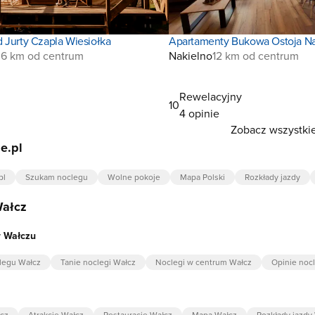
 Jurty Czapla Wiesiołka
Apartamenty Bukowa Ostoja Na
,6 km od centrum
Nakielno
12 km od centrum
Rewelacyjny
10
4 opinie
Zobacz wszystkie
e.pl
pl
Szukam noclegu
Wolne pokoje
Mapa Polski
Rozkłady jazdy
Wałcz
w Wałczu
legu Wałcz
Tanie noclegi Wałcz
Noclegi w centrum Wałcz
Opinie noc
cz
Atrakcje Wałcz
Restauracje Wałcz
Mapa Wałcz
Rozkłady jazdy