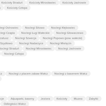
Kościoły Straduń
Kościoły Mirosławiec
Kościoły Jastrowie
a
Kościoły Człopa
legi Ostrowiec
Noclegi Sitowo
Noclegi Kłębowiec
legi Czapla
Noclegi Ługi Wałeckie
Noclegi Głowaczewo
rzatusz
Noclegi Szwecja
Noclegi Popowo (pow. wałecki)
 Szydłowo
Noclegi Nadarzyce
Noclegi Mielęcin
oclegi Straduń
Noclegi Mirosławiec
Noclegi Jastrowie
Noclegi Człopa
cz
Noclegi z placem zabaw Wałcz
Noclegi z basenem Wałcz
kcje
Aquaparki, baseny
Jeziora
Kościoły
Muzea
Zabytki
Odległości Wałcz