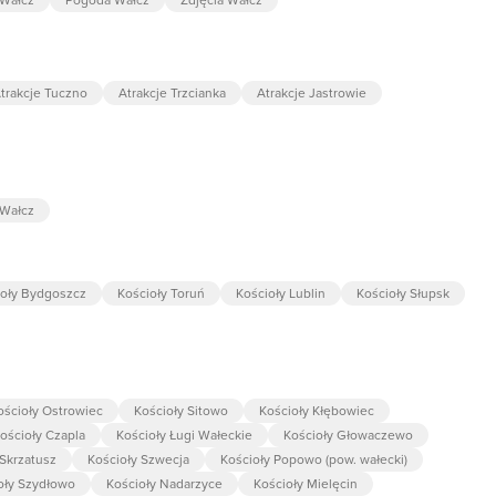
trakcje Tuczno
Atrakcje Trzcianka
Atrakcje Jastrowie
 Wałcz
ioły Bydgoszcz
Kościoły Toruń
Kościoły Lublin
Kościoły Słupsk
ościoły Ostrowiec
Kościoły Sitowo
Kościoły Kłębowiec
ościoły Czapla
Kościoły Ługi Wałeckie
Kościoły Głowaczewo
 Skrzatusz
Kościoły Szwecja
Kościoły Popowo (pow. wałecki)
oły Szydłowo
Kościoły Nadarzyce
Kościoły Mielęcin