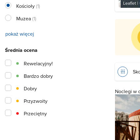
Leaflet
|
Kościoły
(1)
Muzea
(1)
pokaż więcej
Średnia ocena
Rewelacyjny!
Sko
Bardzo dobry
Dobry
Noclegi w 
Przyzwoity
Przeciętny