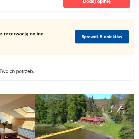
Dodaj opinię
 zniszczony podczas
z rezerwacją online
Sprawdź 5 obiektów
 Twoich potrzeb.