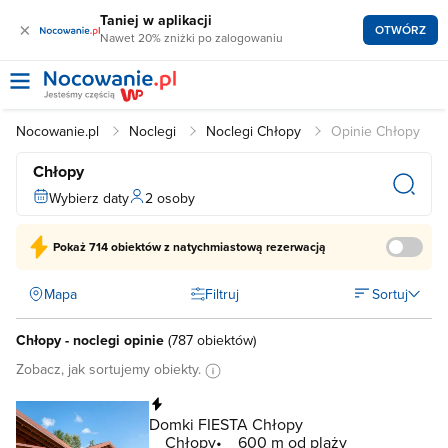
Taniej w aplikacji
×
OTWÓRZ
Nawet 20% zniżki po zalogowaniu
Nocowanie.pl
Noclegi
Noclegi Chłopy
Opinie Chłopy
Chłopy
Wybierz daty
2 osoby
Pokaż
714 obiektów
z natychmiastową rezerwacją
Mapa
Filtruj
Sortuj
Chłopy - noclegi opinie
(
787 obiektów
)
Zobacz, jak sortujemy obiekty.
Natychmiastowa rezerwacja
Domki FIESTA Chłopy
Chłopy
600 m od plaży