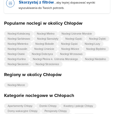
Skorzystaj z filtrów
, aby lepiej dopasować wyniki
wyszukiwania do Twoich potrzeb.
Popularne noclegi w okolicy Chłopów
Noclegi Kołobrzeg
Noclegi Mielno
Noclegi Ustronie Morskie
Noclegi Sarbinowo
Noclegi Sianożęty
Noclegi Gąski
Noclegi Dąbki
Noclegi Mielenko
Noclegi Bobolin
Noclegi Gąski
Noclegi Łazy
Noclegi Koszalin
Noclegi Unieście
Noclegi Mścice
Noclegi Będzino
Noclegi Osieki
Noclegi Dobrzyca
Noclegi Wrzosowo
Noclegi Karlino
Noclegi Pleśna k. Ustronia Morskiego
Noclegi Niedalino
Noclegi Sieciemin
Noclegi Strzeżenice
Regiony w okolicy Chłopów
Noclegi Morze
Kategorie noclegowe w Chłopach
Apartamenty Chłopy
Domki Chłopy
Kwatery i pokoje Chłopy
Domy wakacyjne Chłopy
Pensjonaty Chłopy