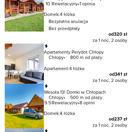
10
Rewelacyjny
1 opinia
Domek:
4 łóżka
Bezpłatna anulacja
Bez przedpłaty
od
320 zł
za 1 noc, 2 osoby
Natychmiastowa rezerwacja
Apartamenty Perydot Chłopy
Chłopy
800 m od plaży
Apartament:
4 łóżka
od
341 zł
za 1 noc, 2 osoby
Natychmiastowa rezerwacja
Wesoła 13! Domki w Chłopach
Chłopy
500 m od plaży
9.5
Rewelacyjny
8 opinii
Domek:
4 łóżka
od
237 zł
za 1 noc, 2 osoby
Natychmiastowa rezerwacja