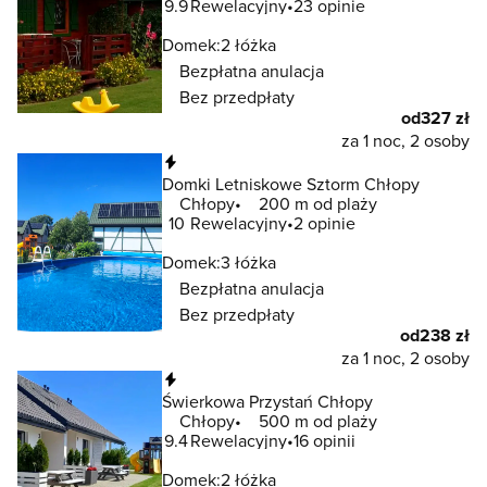
9.9
Rewelacyjny
23 opinie
Domek:
2 łóżka
Bezpłatna anulacja
Bez przedpłaty
od
327 zł
za 1 noc, 2 osoby
Natychmiastowa rezerwacja
Domki Letniskowe Sztorm Chłopy
Chłopy
200 m od plaży
10
Rewelacyjny
2 opinie
Domek:
3 łóżka
Bezpłatna anulacja
Bez przedpłaty
od
238 zł
za 1 noc, 2 osoby
Natychmiastowa rezerwacja
Świerkowa Przystań Chłopy
Chłopy
500 m od plaży
9.4
Rewelacyjny
16 opinii
Domek:
2 łóżka