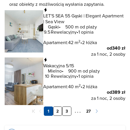
oraz obiekty z możliwością wysłania zapytania.
Natychmiastowa rezerwacja
LET'S SEA 55 Gąski | Elegant Apartment
| Sea View
Gąski
500 m od plaży
9.5
Rewelacyjny
1 opinia
2
Apartament:
42 m
2 łóżka
od
340 zł
za 1 noc, 2 osoby
Natychmiastowa rezerwacja
Wakacyjna 5/15
Mielno
900 m od plaży
10
Rewelacyjny
1 opinia
2
Apartament:
40 m
2 łóżka
od
389 zł
za 1 noc, 2 osoby
1
2
3
. . .
27