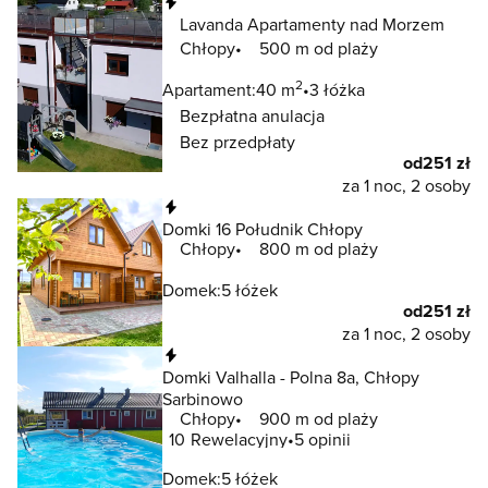
Natychmiastowa rezerwacja
Lavanda Apartamenty nad Morzem
Chłopy
500 m od plaży
2
Apartament:
40 m
3 łóżka
Bezpłatna anulacja
Bez przedpłaty
od
251 zł
za 1 noc, 2 osoby
Natychmiastowa rezerwacja
Domki 16 Południk Chłopy
Chłopy
800 m od plaży
Domek:
5 łóżek
od
251 zł
za 1 noc, 2 osoby
Natychmiastowa rezerwacja
Domki Valhalla - Polna 8a, Chłopy
Sarbinowo
Chłopy
900 m od plaży
10
Rewelacyjny
5 opinii
Domek:
5 łóżek