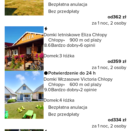
Bezpłatna anulacja
Bez przedpłaty
od
362 zł
za 1 noc, 2 osoby
Natychmiastowa rezerwacja
Domki letniskowe Eliza Chłopy
Chłopy
900 m od plaży
8.6
Bardzo dobry
6 opinii
Domek:
3 łóżka
od
359 zł
za 1 noc, 2 osoby
Potwierdzenie do 24 h
Domki Wczasowe Victoria Chłopy
Chłopy
600 m od plaży
9.0
Bardzo dobry
2 opinie
Domek:
4 łóżka
Bezpłatna anulacja
Bez przedpłaty
od
334 zł
za 1 noc, 2 osoby