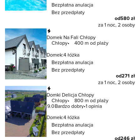
Bezpłatna anulacja
Bez przedpłaty
od
580 zł
za 1 noc, 2 osoby
Natychmiastowa rezerwacja
Domek Na Fali Chłopy
Chłopy
400 m od plaży
Domek:
4 łóżka
Bezpłatna anulacja
Bez przedpłaty
od
271 zł
za 1 noc, 2 osoby
Natychmiastowa rezerwacja
Domki Delicja Chłopy
Chłopy
800 m od plaży
9.0
Bardzo dobry
1 opinia
Domek:
4 łóżka
Bezpłatna anulacja
Bez przedpłaty
od
246 zł