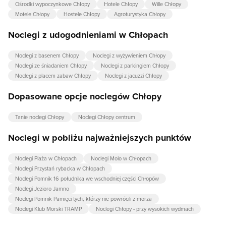
Ośrodki wypoczynkowe Chłopy
Hotele Chłopy
Wille Chłopy
Motele Chłopy
Hostele Chłopy
Agroturystyka Chłopy
Noclegi z udogodnieniami w Chłopach
Noclegi z basenem Chłopy
Noclegi z wyżywieniem Chłopy
Noclegi ze śniadaniem Chłopy
Noclegi z parkingiem Chłopy
Noclegi z placem zabaw Chłopy
Noclegi z jacuzzi Chłopy
Dopasowane opcje noclegów Chłopy
Tanie noclegi Chłopy
Noclegi Chłopy centrum
Noclegi w pobliżu najważniejszych punktów
Noclegi Plaża w Chłopach
Noclegi Molo w Chłopach
Noclegi Przystań rybacka w Chłopach
Noclegi Pomnik 16 południka we wschodniej części Chłopów
Noclegi Jezioro Jamno
Noclegi Pomnik Pamięci tych, którzy nie powrócili z morza
Noclegi Klub Morski TRAMP
Noclegi Chłopy - przy wysokich wydmach