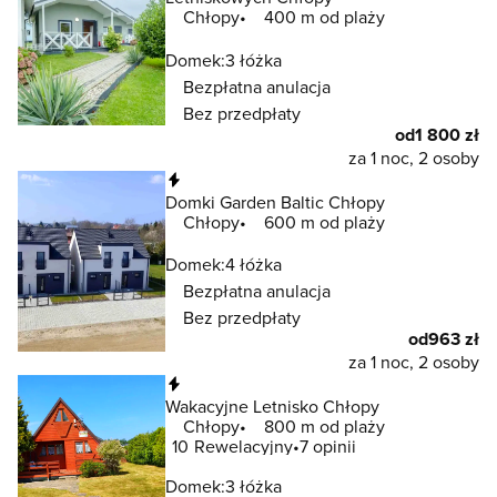
Chłopy
400 m od plaży
Domek:
3 łóżka
Bezpłatna anulacja
Bez przedpłaty
od
1 800 zł
za 1 noc, 2 osoby
Natychmiastowa rezerwacja
Domki Garden Baltic Chłopy
Chłopy
600 m od plaży
Domek:
4 łóżka
Bezpłatna anulacja
Bez przedpłaty
od
963 zł
za 1 noc, 2 osoby
Natychmiastowa rezerwacja
Wakacyjne Letnisko Chłopy
Chłopy
800 m od plaży
10
Rewelacyjny
7 opinii
Domek:
3 łóżka