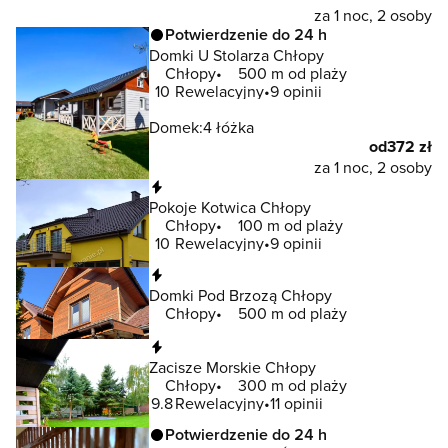
za 1 noc, 2 osoby
Potwierdzenie do 24 h
Domki U Stolarza Chłopy
Chłopy
500 m od plaży
10
Rewelacyjny
9 opinii
Domek:
4 łóżka
od
372 zł
za 1 noc, 2 osoby
Natychmiastowa rezerwacja
Pokoje Kotwica Chłopy
Chłopy
100 m od plaży
10
Rewelacyjny
9 opinii
Natychmiastowa rezerwacja
Domki Pod Brzozą Chłopy
Chłopy
500 m od plaży
Natychmiastowa rezerwacja
Zacisze Morskie Chłopy
Chłopy
300 m od plaży
9.8
Rewelacyjny
11 opinii
Potwierdzenie do 24 h