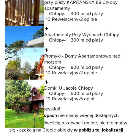
przy-plaży KAPITAŃSKA 88 Chłopy
apartamenty
Chłopy
300 m od plaży
10
Rewelacyjny
2 opinie
Natychmiastowa rezerwacja
Apartamenty Przy Wydmach Chłopy
Chłopy
300 m od plaży
Natychmiastowa rezerwacja
Promyki - Domy Apartamentowe nad
morzem
Chłopy
800 m od plaży
10
Rewelacyjny
2 opinie
Natychmiastowa rezerwacja
Domki U Jacola Chłopy
Chłopy
500 m od plaży
10
Rewelacyjny
5 opinii
To jeszcze nie wszystko!
W lokalizacji
Chłopach
nie mamy więcej dostępnych
noclegów z możliwością rezerwacji online, ale nie martw
się - czekają na Ciebie obiekty
w pobliżu tej lokalizacji