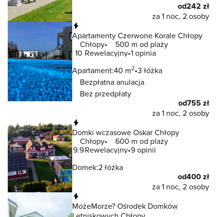
od
242 zł
za 1 noc, 2 osoby
Natychmiastowa rezerwacja
Apartamenty Czerwone Korale Chłopy
Chłopy
500 m od plaży
10
Rewelacyjny
1 opinia
2
Apartament:
40 m
3 łóżka
Bezpłatna anulacja
Bez przedpłaty
od
755 zł
za 1 noc, 2 osoby
Natychmiastowa rezerwacja
Domki wczasowe Oskar Chłopy
Chłopy
600 m od plaży
9.9
Rewelacyjny
9 opinii
Domek:
2 łóżka
od
400 zł
za 1 noc, 2 osoby
Natychmiastowa rezerwacja
MożeMorze? Ośrodek Domków
Letniskowych Chłopy