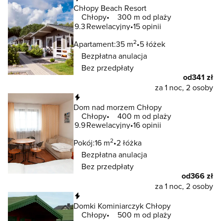
Chłopy Beach Resort
Chłopy
300 m od plaży
9.3
Rewelacyjny
15 opinii
2
Apartament:
35 m
5 łóżek
Bezpłatna anulacja
Bez przedpłaty
od
341 zł
za 1 noc, 2 osoby
Natychmiastowa rezerwacja
Dom nad morzem Chłopy
Chłopy
400 m od plaży
9.9
Rewelacyjny
16 opinii
2
Pokój:
16 m
2 łóżka
Bezpłatna anulacja
Bez przedpłaty
od
366 zł
za 1 noc, 2 osoby
Natychmiastowa rezerwacja
Domki Kominiarczyk Chłopy
Chłopy
500 m od plaży