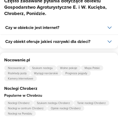
Często zadawane pytania dotyczące obiektu
Gospodarstwo Agroturystyczne E. i W. Kucięba,
Chroberz, Ponidzie.
Czy w obiekcie jest internet?
Czy obiekt oferuje jakieś rozrywki dla dzieci?
Tak, Gospodarstwo Agroturystyczne E. i W. Kucięba, Chroberz,
Ponidzie. udostępnia dla swoich gości internet.
Tak, w obiekcie dla dzieci są przygotowane: plac zabaw dla dzieci,
Nocowanie.pl
piaskownica.
Nocowanie.pl
Szukam noclegu
Wolne pokoje
Mapa Polski
Rozkłady jazdy
Wyciągi narciarskie
Prognoza pogody
Kamery internetowe
Noclegi Chroberz
Popularne w Chrobrzu
Noclegi Chroberz
Szukam noclegu Chroberz
Tanie noclegi Chroberz
Noclegi w centrum Chroberz
Opinie noclegi Chroberz
Noclegi na Ponidziu