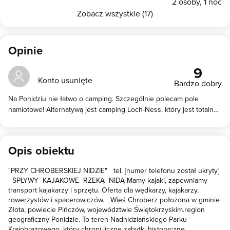
2 osoby, 1 noc
Zobacz wszystkie (17)
Opinie
9
Konto usunięte
Bardzo dobry
Na Ponidziu nie łatwo o camping. Szczególnie polecam pole
namiotowe! Alternatywą jest camping Loch-Ness, który jest totalną
porażką. A tu kajaki, rowery, wyżywienie i 40 metrów rzeki Nidy do
własnej dyspozycji!! No i gospodarz (gość na poziomie) się nie
narzuca, a we wszystkim pomoże. Rewelacja!
Opis obiektu
"PRZY CHROBERSKIEJ NIDZIE" tel. [numer telefonu został ukryty]
SPŁYWY KAJAKOWE RZEKĄ NIDĄ Mamy kajaki, zapewniamy
transport kajakarzy i sprzętu. Oferta dla wędkarzy, kajakarzy,
rowerzystów i spacerowiczów. Wieś Chroberz położona w gminie
Złota, powiecie Pińczów, województwie Świętokrzyskim.region
geograficzny Ponidzie. To teren Nadnidziańskiego Parku
Krajobrazowego, który chroni liczne zabytki historyczne,