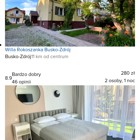
Willa Rokoszanka Busko-Zdrój
Busko-Zdrój
11 km od centrum
280 zł
Bardzo dobry
8.9
2 osoby, 1 noc
46 opinii