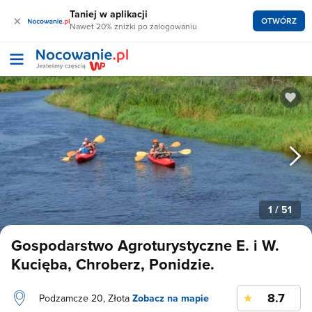
Taniej w aplikacji
×
OTWÓRZ
Nawet 20% zniżki po zalogowaniu
1
/ 51
Gospodarstwo Agroturystyczne E. i W.
Kucięba, Chroberz, Ponidzie.
8.7
Podzamcze 20, Złota
Zobacz na mapie