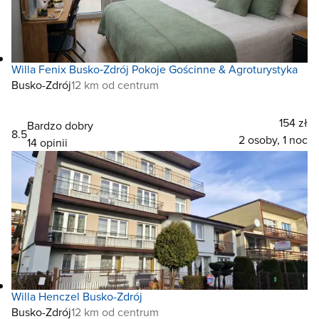
Willa Fenix Busko‑Zdrój Pokoje Gościnne & Agroturystyka
Busko-Zdrój
12 km od centrum
154 zł
Bardzo dobry
8.5
2 osoby, 1 noc
14 opinii
Willa Henczel Busko-Zdrój
Busko-Zdrój
12 km od centrum